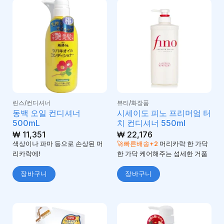
린스/컨디셔너
뷰티/화장품
동백 오일 컨디셔너
시세이도 피노 프리머엄 터
500mL
치 컨디셔너 550ml
₩
11,351
₩
22,176
색상이나 파마 등으로 손상된 머
🚀빠른배송+2
머리카락 한 가닥
리카락에!
한 가닥 케어해주는 섬세한 거품
장바구니
장바구니