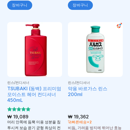
장바구니
장바구니
린스/컨디셔너
린스/컨디셔너
TSUBAKI (동백) 프리미엄
약용 바르가스 린스
모이스트 헤어 컨디셔너
200ml
450mL
5 중에서
₩
19,089
₩
19,362
5
로 평가
머리 안쪽에 듬뿍 미용 성분을 침
🚀빠른배송+2
됨
투시켜 보습 윤기 균형 최상의 컨
비듬, 가려움 방지에 뛰어난 효능