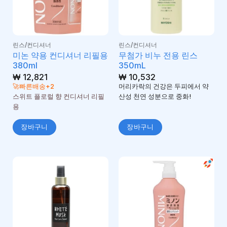
린스/컨디셔너
린스/컨디셔너
미논 약용 컨디셔너 리필용
무첨가 비누 전용 린스
380ml
350mL
₩
12,821
₩
10,532
🚀빠른배송+2
머리카락의 건강은 두피에서 약
스위트 플로럴 향 컨디셔너 리필
산성 천연 성분으로 중화!
용
장바구니
장바구니