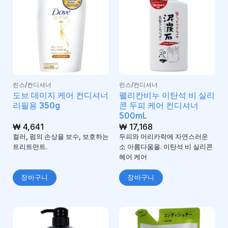
린스/컨디셔너
린스/컨디셔너
도브 데미지 케어 컨디셔너
펠리칸비누 이탄석 비 실리
리필용 350g
콘 두피 케어 컨디셔너
500mL
₩
4,641
₩
17,168
컬러, 펌의 손상을 보수, 보호하는
두피와 머리카락에 자연스러운
트리트먼트.
소 아름다움을. 이탄석 비 실리콘
헤어 케어
장바구니
장바구니