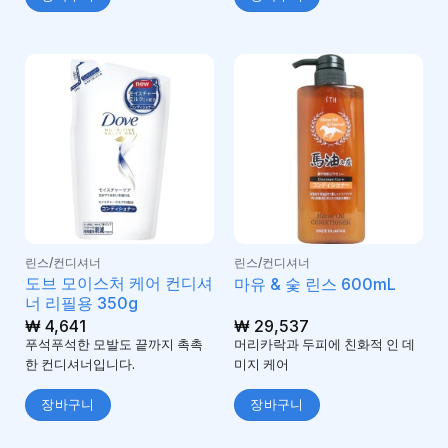
린스/컨디셔너
린스/컨디셔너
도브 모이스처 케어 컨디셔
마유 & 숯 린스 600mL
너 리필용 350g
₩
4,641
₩
29,537
푸석푸석한 모발도 끝까지 촉촉
머리카락과 두피에 친화적 인 데
한 컨디셔너입니다.
미지 케어
장바구니
장바구니