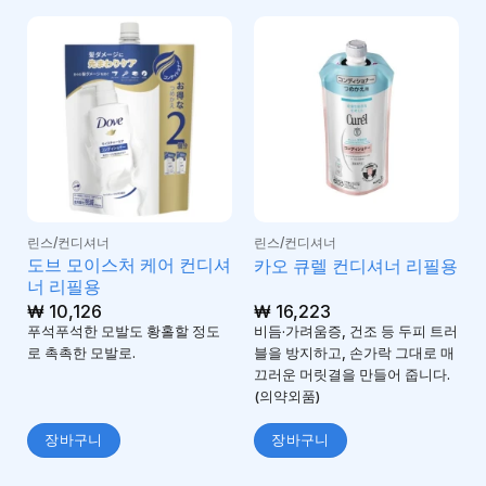
린스/컨디셔너
린스/컨디셔너
도브 모이스처 케어 컨디셔
카오 큐렐 컨디셔너 리필용
너 리필용
₩
10,126
₩
16,223
푸석푸석한 모발도 황홀할 정도
비듬·가려움증, 건조 등 두피 트러
로 촉촉한 모발로.
블을 방지하고, 손가락 그대로 매
끄러운 머릿결을 만들어 줍니다.
(의약외품)
장바구니
장바구니