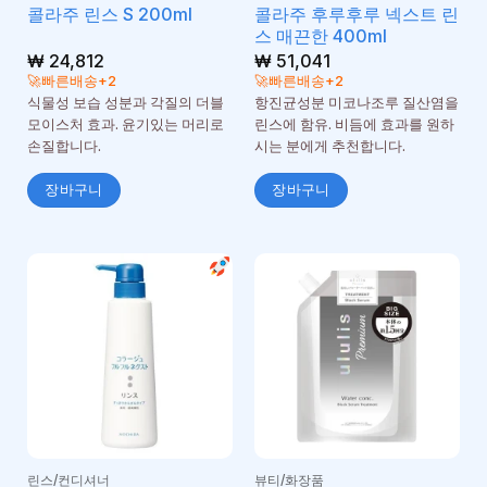
콜라주 후루후루 넥스트 린
콜라주 린스 S 200ml
스 매끈한 400ml
₩
24,812
₩
51,041
🚀빠른배송+2
🚀빠른배송+2
식물성 보습 성분과 각질의 더블
항진균성분 미코나조루 질산염을
모이스처 효과. 윤기있는 머리로
린스에 함유. 비듬에 효과를 원하
손질합니다.
시는 분에게 추천합니다.
장바구니
장바구니
린스/컨디셔너
뷰티/화장품