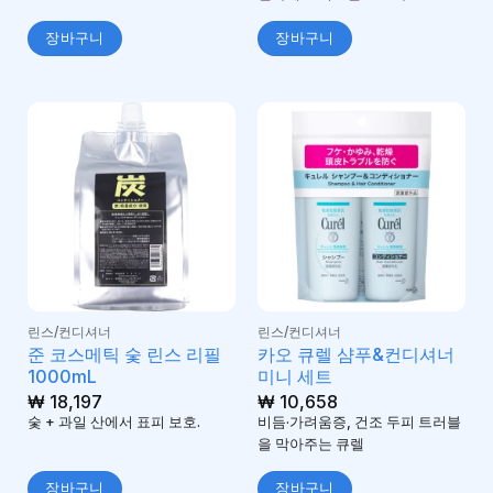
장바구니
장바구니
린스/컨디셔너
린스/컨디셔너
준 코스메틱 숯 린스 리필
카오 큐렐 샴푸&컨디셔너
1000mL
미니 세트
₩
18,197
₩
10,658
숯 + 과일 산에서 표피 보호.
비듬·가려움증, 건조 두피 트러블
을 막아주는 큐렐
장바구니
장바구니