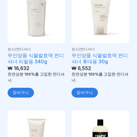
린스/컨디셔너
린스/컨디셔너
무인양품 식물발효액 컨디
무인양품 식물발효액 컨디
셔너 리필용 340g
셔너 휴대용 30g
₩
16,632
₩
6,552
천연성분 100%를 고집한 컨디셔
천연성분 100%를 고집한 컨디셔
너
너
장바구니
장바구니