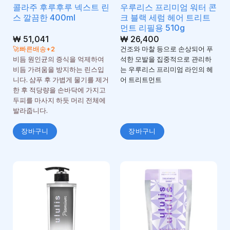
콜라주 후루후루 넥스트 린
우루리스 프리미엄 워터 콘
스 깔끔한 400ml
크 블랙 세럼 헤어 트리트
먼트 리필용 510g
₩
51,041
₩
26,400
🚀빠른배송+2
건조와 마찰 등으로 손상되어 푸
비듬 원인균의 증식을 억제하여
석한 모발을 집중적으로 관리하
비듬 가려움을 방지하는 린스입
는 우루리스 프리미엄 라인의 헤
니다. 샴푸 후 가볍게 물기를 제거
어 트리트먼트
한 후 적당량을 손바닥에 가지고
두피를 마사지 하듯 머리 전체에
발라줍니다.
장바구니
장바구니