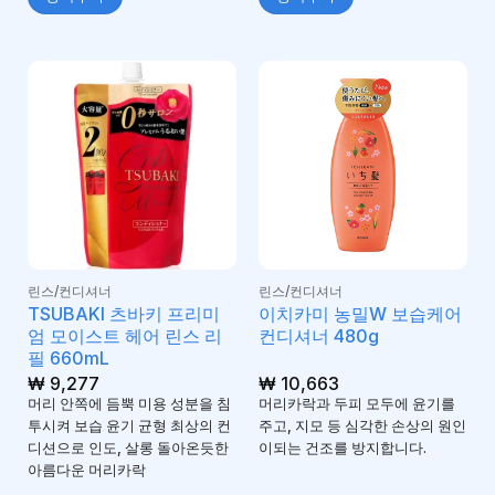
린스/컨디셔너
린스/컨디셔너
TSUBAKI 츠바키 프리미
이치카미 농밀W 보습케어
엄 모이스트 헤어 린스 리
컨디셔너 480g
필 660mL
₩
9,277
₩
10,663
머리 안쪽에 듬뿍 미용 성분을 침
머리카락과 두피 모두에 윤기를
투시켜 보습 윤기 균형 최상의 컨
주고, 지모 등 심각한 손상의 원인
디션으로 인도, 살롱 돌아온듯한
이되는 건조를 방지합니다.
아름다운 머리카락