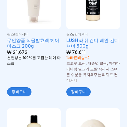
린스/컨디셔너
린스/컨디셔너
무인양품 식물발효액 헤어
LUSH 러쉬 캔디 레인 컨디
마스크 200g
셔너 500g
₩
21,672
₩
76,611
천연성분 100%를 고집한 헤어 마
🚀빠른배송+2
스크
코코넛 크림, 캐슈넛 크림, 마카다
미아넛 밀크가 모발 속까지 스며
든 수분을 유지해주는 리퀴드 컨
디셔너
장바구니
장바구니