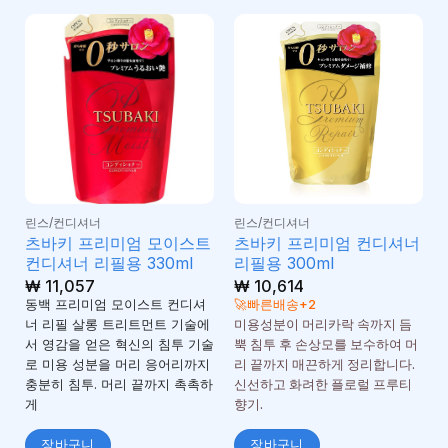
린스/컨디셔너
린스/컨디셔너
츠바키 프리미엄 모이스트
츠바키 프리미엄 컨디셔너
컨디셔너 리필용 330ml
리필용 300ml
₩
11,057
₩
10,614
동백 프리미엄 모이스트 컨디셔
🚀빠른배송+2
너 리필 살롱 트리트먼트 기술에
미용성분이 머리카락 속까지 듬
서 영감을 얻은 혁신의 침투 기술
뿍 침투 후 손상모를 보수하여 머
로 미용 성분을 머리 응어리까지
리 끝까지 매끈하게 정리합니다.
충분히 침투. 머리 끝까지 촉촉하
신선하고 화려한 플로럴 프루티
게
향기.
장바구니
장바구니