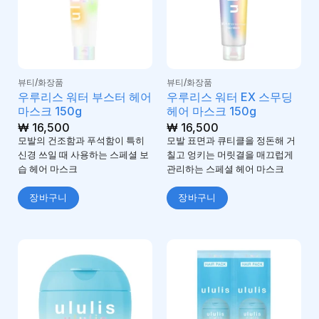
뷰티/화장품
뷰티/화장품
우루리스 워터 부스터 헤어
우루리스 워터 EX 스무딩
마스크 150g
헤어 마스크 150g
₩
16,500
₩
16,500
모발의 건조함과 푸석함이 특히
모발 표면과 큐티클을 정돈해 거
신경 쓰일 때 사용하는 스페셜 보
칠고 엉키는 머릿결을 매끄럽게
습 헤어 마스크
관리하는 스페셜 헤어 마스크
장바구니
장바구니