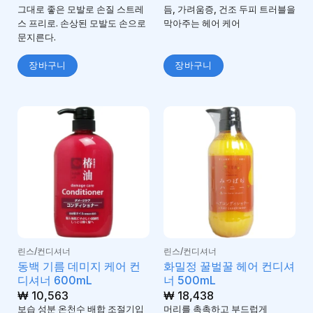
그대로 좋은 모발로 손질 스트레
듬, 가려움증, 건조 두피 트러블을
스 프리로. 손상된 모발도 손으로
막아주는 헤어 케어
문지른다.
장바구니
장바구니
린스/컨디셔너
린스/컨디셔너
동백 기름 데미지 케어 컨
화밀정 꿀벌꿀 헤어 컨디셔
디셔너 600mL
너 500mL
₩
10,563
₩
18,438
보습 성분 온천수 배합 조절기입
머리를 촉촉하고 부드럽게