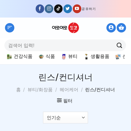
Skip
공유하기
to
content
검
색:
건강식품
식품
뷰티
생활용품
선
린스/컨디셔너
홈
/
뷰티/화장품
/
헤어케어
/
린스/컨디셔너
필터