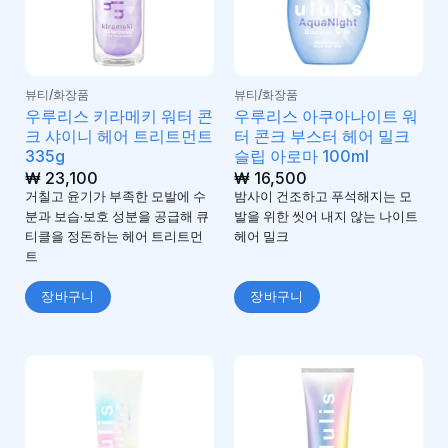
뷰티/화장품
뷰티/화장품
우루리스 키라메키 워터 콘
우루리스 아쿠아나이트 워
크 샤이니 헤어 트리트먼트
터 콘크 부스터 헤어 밀크
335g
슬립 아로마 100ml
₩
23,100
₩
16,500
거칠고 윤기가 부족한 모발에 수
밤사이 건조하고 푸석해지는 모
분과 보습·보호 성분을 공급해 큐
발을 위한 씻어 내지 않는 나이트
티클을 정돈하는 헤어 트리트먼
헤어 밀크
트
장바구니
장바구니