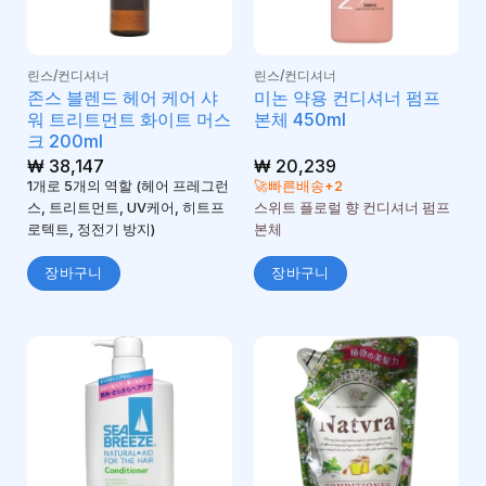
린스/컨디셔너
린스/컨디셔너
존스 블렌드 헤어 케어 샤
미논 약용 컨디셔너 펌프
워 트리트먼트 화이트 머스
본체 450ml
크 200ml
₩
38,147
₩
20,239
1개로 5개의 역할 (헤어 프레그런
🚀빠른배송+2
스, 트리트먼트, UV케어, 히트프
스위트 플로럴 향 컨디셔너 펌프
로텍트, 정전기 방지)
본체
장바구니
장바구니