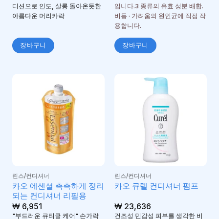
디션으로 인도, 살롱 돌아온듯한
입니다.3 종류의 유효 성분 배합.
아름다운 머리카락
비듬 · 가려움의 원인균에 직접 작
용합니다.
장바구니
장바구니
린스/컨디셔너
린스/컨디셔너
카오 에센셜 촉촉하게 정리
카오 큐렐 컨디셔너 펌프
되는 컨디셔너 리필용
₩
6,951
₩
23,636
"부드러운 큐티클 케어" 손가락
건조성 민감성 피부를 생각한 비