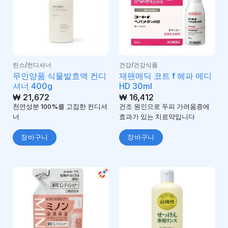
린스/컨디셔너
건강/건강식품
무인양품 식물발효액 컨디
재팬메딕 코트 f 헤파 메디
셔너 400g
HD 30ml
₩
21,672
₩
16,412
천연성분 100%를 고집한 컨디셔
건조 원인으로 두피 가려움증에
너
효과가 있는 치료약입니다
장바구니
장바구니