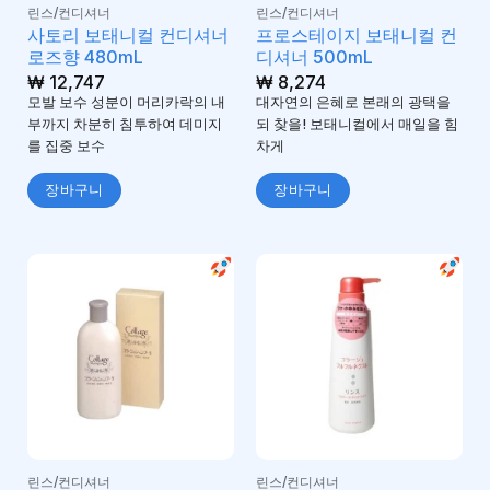
린스/컨디셔너
린스/컨디셔너
사토리 보태니컬 컨디셔너
프로스테이지 보태니컬 컨
로즈향 480mL
디셔너 500mL
₩
12,747
₩
8,274
모발 보수 성분이 머리카락의 내
대자연의 은혜로 본래의 광택을
부까지 차분히 침투하여 데미지
되 찾을! 보태니컬에서 매일을 힘
를 집중 보수
차게
장바구니
장바구니
린스/컨디셔너
린스/컨디셔너