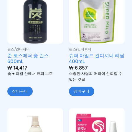
린스/컨디셔너
린스/컨디셔너
준 코스메틱 숯 린스
슈퍼 마일드 컨디셔너 리필
600mL
400mL
₩
14,417
₩
6,857
숯 + 과일 산에서 표피 보호
소중한 사람의 머리에 신뢰할 수
있는 것을
장바구니
장바구니