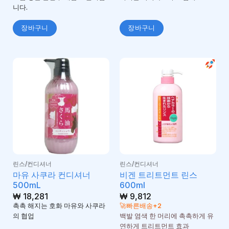
니다.
장바구니
장바구니
린스/컨디셔너
린스/컨디셔너
마유 사쿠라 컨디셔너
비겐 트리트먼트 린스
500mL
600ml
₩
18,281
₩
9,812
촉촉 해지는 호화 마유와 사쿠라
🚀빠른배송+2
의 협업
백발 염색 한 머리에 촉촉하게 유
연하게 트리트먼트 효과