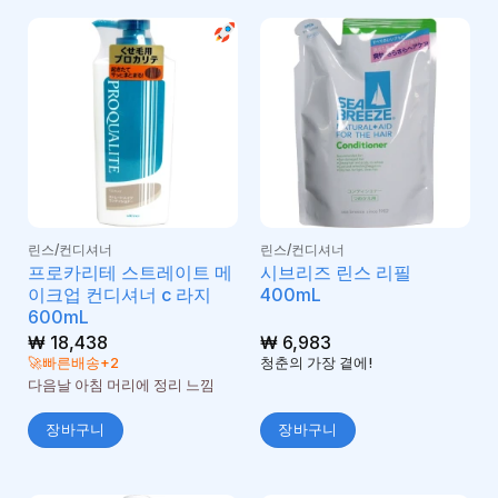
린스/컨디셔너
린스/컨디셔너
프로카리테 스트레이트 메
시브리즈 린스 리필
이크업 컨디셔너 c 라지
400mL
600mL
₩
18,438
₩
6,983
🚀빠른배송+2
청춘의 가장 곁에!
다음날 아침 머리에 정리 느낌
장바구니
장바구니