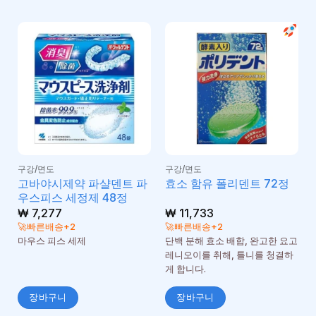
구강/면도
구강/면도
고바야시제약 파샬덴트 파
효소 함유 폴리덴트 72정
우스피스 세정제 48정
₩
7,277
₩
11,733
🚀빠른배송+2
🚀빠른배송+2
마우스 피스 세제
단백 분해 효소 배합, 완고한 요고
레니오이를 취해, 틀니를 청결하
게 합니다.
장바구니
장바구니