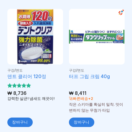
구강/면도
구강/면도
덴트 클리어 120정
터프 그립 크림 40g
5 중에서
₩
8,736
₩
8,411
5
로 평가
강력한 살균! 냄새도 깨끗이!
🚀빠른배송+2
됨
작은 스키마를 확실히 밀착. 맛이
변하지 않는 무첨가 타입
장바구니
장바구니