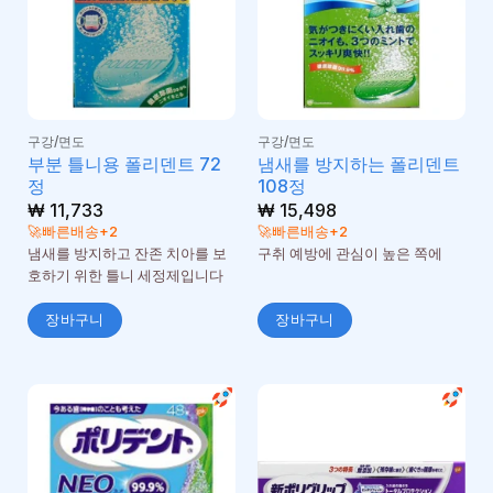
구강/면도
구강/면도
부분 틀니용 폴리덴트 72
냄새를 방지하는 폴리덴트
정
108정
₩
11,733
₩
15,498
🚀빠른배송+2
🚀빠른배송+2
냄새를 방지하고 잔존 치아를 보
구취 예방에 관심이 높은 쪽에
호하기 위한 틀니 세정제입니다
장바구니
장바구니