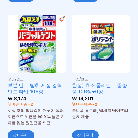
구강/면도
구강/면도
부분 덴트 탈취 세정 강력
한정) 효소 폴리덴트 증량
민트 타입 108정
품 108정+6정
₩
8,174
₩
14,301
🚀빠른배송+2
🚀빠른배송+2
세정 후의 착용감이 깨끗이 상쾌.
틀니의 요고레, 냄새를 떨어뜨려
제균으로 제균율 99.9%. 남은 치
철저 제균
아를 잃는 원인균을 제균
장바구니
장바구니