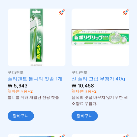
구강/면도
구강/면도
폴리덴트 틀니의 칫솔 1개
신 폴리 그립 무첨가 40g
₩
5,943
₩
10,458
🚀빠른배송+2
🚀빠른배송+2
틀니를 위해 개발된 전용 칫솔
음식의 맛을 바꾸지 않기 위한 색
소향료 무첨가.
장바구니
장바구니