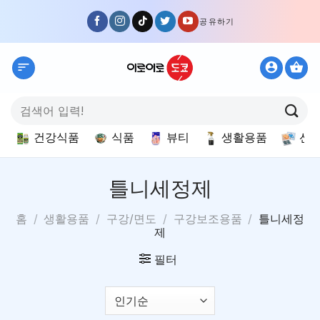
Skip
공유하기
to
content
검
색:
건강식품
식품
뷰티
생활용품
선
틀니세정제
홈
/
생활용품
/
구강/면도
/
구강보조용품
/
틀니세정
제
필터