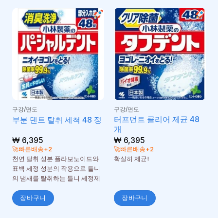
구강/면도
구강/면도
터프던트 클리어 제균 48
부분 덴트 탈취 세척 48 정
개
₩
6,395
₩
6,395
🚀빠른배송+2
🚀빠른배송+2
천연 탈취 성분 플라보노이드와
확실히 제균!
표백 세정 성분의 작용으로 틀니
의 냄새를 탈취하는 틀니 세정제
장바구니
장바구니