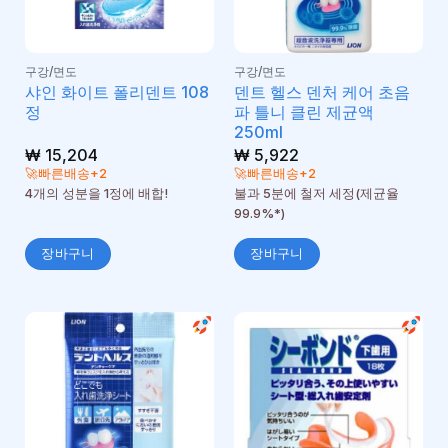
구강/면도
구강/면도
샤인 화이트 폴리덴트 108
덴트 헬스 덴처 케어 초음
정
파 틀니 클린 제균액
250ml
₩
15,204
₩
5,922
🚀빠른배송+2
🚀빠른배송+2
4개의 성분을 1정에 배합!
불과 5분에 철저 세정(제균율
99.9%*)
장바구니
장바구니