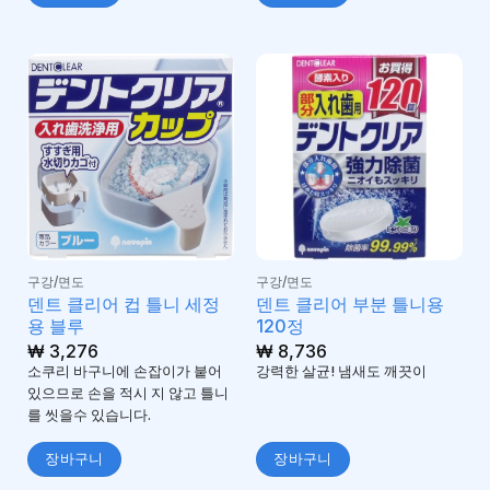
구강/면도
구강/면도
덴트 클리어 컵 틀니 세정
덴트 클리어 부분 틀니용
용 블루
120정
₩
3,276
₩
8,736
소쿠리 바구니에 손잡이가 붙어
강력한 살균! 냄새도 깨끗이
있으므로 손을 적시 지 않고 틀니
를 씻을수 있습니다.
장바구니
장바구니