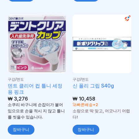
구강/면도
구강/면도
덴트 클리어 컵 틀니 세정
신 폴리 그립 S40g
용 핑크
₩
3,276
₩
10,458
소쿠리 바구니에 손잡이가 붙어
🚀빠른배송+2
있으므로 손을 적시 지 않고 틀니
소량으로 딱 맞고, 어긋나기 어렵
를 씻을수 있습니다.
다!
장바구니
장바구니