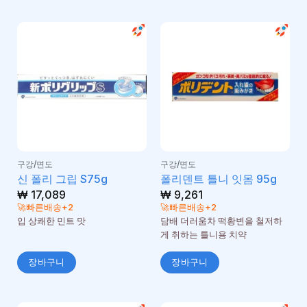
구강/면도
구강/면도
신 폴리 그립 S75g
폴리덴트 틀니 잇몸 95g
₩
17,089
₩
9,261
🚀빠른배송+2
🚀빠른배송+2
입 상쾌한 민트 맛
담배 더러움차 떡황변을 철저하
게 취하는 틀니용 치약
장바구니
장바구니