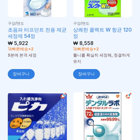
구강/면도
구강/면도
초음파 터프던트 전용 제균
상쾌한 콜렉트 W 항균 120
세정제 54정
정
₩
5,922
₩
8,558
🚀빠른배송+2
🚀빠른배송+2
5분에 본격 세정
틀니를 확실히 세정해, 청결하게
유지
장바구니
장바구니