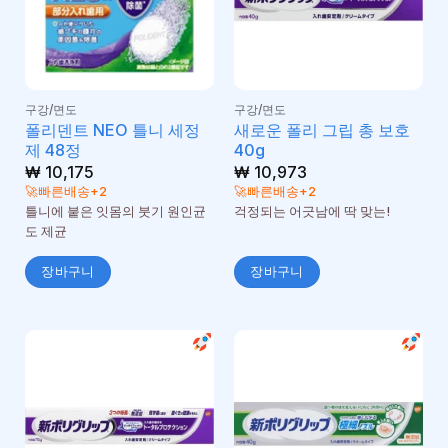
구강/면도
구강/면도
폴리덴트 NEO 틀니 세정
새로운 폴리 그립 총 보호
제 48정
40g
₩
10,175
₩
10,973
🚀빠른배송+2
🚀빠른배송+2
틀니에 붙은 잇몸의 붓기 원인균
걱정되는 어긋남에 딱 맞는!
도 제균
장바구니
장바구니