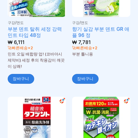
구강/면도
구강/면도
부분 덴트 탈취 세정 강력
향기 실감 부분 덴트 GR 애
민트 타입 48정
플 96 정
₩
6,111
₩
7,781
🚀빠른배송+2
🚀빠른배송+2
민트 오일 배합량 업! (코바야시
부분 틀니용
제약비) 세정 후의 착용감이 깨끗
이 상쾌!
장바구니
장바구니