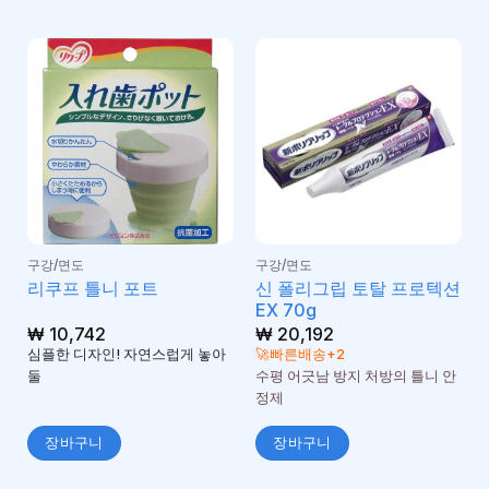
구강/면도
구강/면도
신 폴리그립 토탈 프로텍션
리쿠프 틀니 포트
EX 70g
₩
10,742
₩
20,192
심플한 디자인! 자연스럽게 놓아
🚀빠른배송+2
둘
수평 어긋남 방지 처방의 틀니 안
정제
장바구니
장바구니