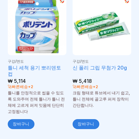
구강/면도
구강/면도
틀니 세척 용기 뽀리덴토
신 폴리 그립 무첨가 20g
컵
₩
5,114
₩
5,418
🚀빠른배송+2
🚀빠른배송+2
틀니를 안정적으로 씹을 수 있도
크림 형태로 튜브에서 내기 쉽고,
록 도와주며 전체 틀니가 틀니 전
틀니 전체에 골고루 퍼져 장착이
체에 고르게 퍼져 잇몸에 단단히
간단합니다.
고정됩니다
장바구니
장바구니