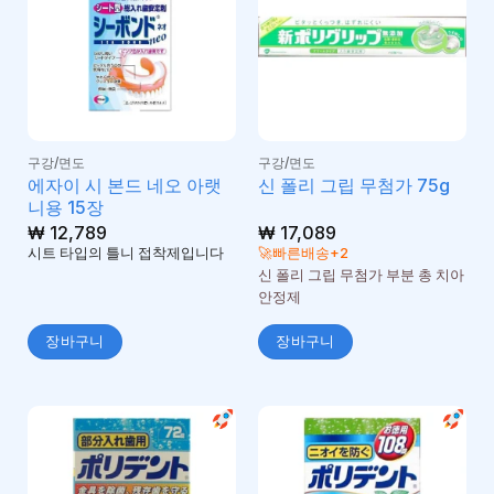
구강/면도
구강/면도
에자이 시 본드 네오 아랫
신 폴리 그립 무첨가 75g
니용 15장
₩
12,789
₩
17,089
시트 타입의 틀니 접착제입니다
🚀빠른배송+2
신 폴리 그립 무첨가 부분 총 치아
안정제
장바구니
장바구니