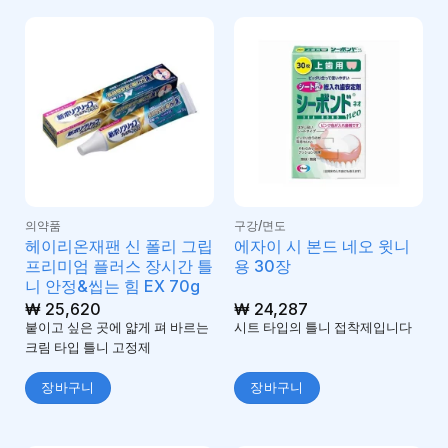
의약품
구강/면도
헤이리온재팬 신 폴리 그립
에자이 시 본드 네오 윗니
프리미엄 플러스 장시간 틀
용 30장
니 안정&씹는 힘 EX 70g
₩
25,620
₩
24,287
붙이고 싶은 곳에 얇게 펴 바르는
시트 타입의 틀니 접착제입니다
크림 타입 틀니 고정제
장바구니
장바구니