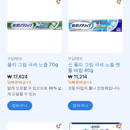
구강/면도
구강/면도
신 폴리 그립 극세 노즐 멘
폴리 그립 극세 노즐 70g
톨 배합 40g
₩
17,624
₩
11,214
🚀빠른배송+2
🚀빠른배송+2
얇게 도포할 수 있으므로 36% 넓
크림 타입의 틀니 안정제입니다.
게 도달할 수 있는
장바구니
장바구니