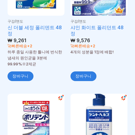
구강/면도
구강/면도
신 더블 세정 폴리덴트 48
샤인 화이트 폴리던트 48
정
정
₩
9,261
₩
9,576
🚀빠른배송+2
🚀빠른배송+2
하루 종일 사용한 틀니에 번식한
4개의 성분을 1정에 배합!
냄새의 원인균을 3분에
99.99%※2제균
장바구니
장바구니