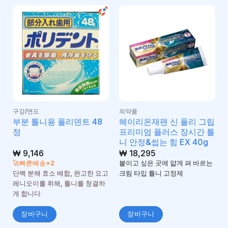
구강/면도
의약품
부분 틀니용 폴리덴트 48
헤이리온재팬 신 폴리 그립
정
프리미엄 플러스 장시간 틀
니 안정&씹는 힘 EX 40g
₩
9,146
₩
18,295
🚀빠른배송+2
붙이고 싶은 곳에 얇게 펴 바르는
단백 분해 효소 배합, 완고한 요고
크림 타입 틀니 고정제
레니오이를 취해, 틀니를 청결하
게 합니다
장바구니
장바구니