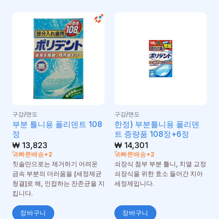
구강/면도
구강/면도
부분 틀니용 폴리덴트 108
한정) 부분틀니용 폴리덴
정
트 증량품 108정+6정
₩
13,823
₩
14,301
🚀빠른배송+2
🚀빠른배송+2
칫솔만으로는 제거하기 어려운
쇠장식 첨부 부분 틀니, 치열 교정
금속 부분의 더러움을 [세정제균
쇠장식을 위한 효소 들어간 치아
청결]로 해, 인접하는 잔존균을 지
세정제입니다.
킵니다.
장바구니
장바구니