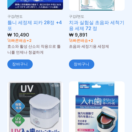
구강/면도
구강/면도
틀니 세정제 피카 28정 +4
치과 실험실 초음파 세척기
포
용 세제 72 정
₩
10,490
₩
9,891
🚀빠른배송+2
🚀빠른배송+2
효소와 활성 산소의 작용으로 틀
초음파 세정기용 세정제
니를 언제나 청결하게
장바구니
장바구니