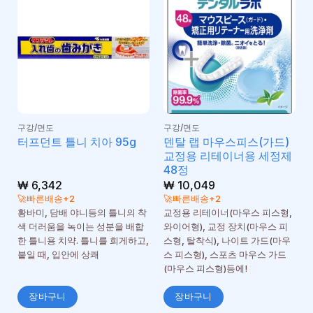
구강/면도
구강/면도
덴탈 랩 마우스피스(가드)
터프던트 틀니 치아 95g
교정용 리테이너용 세정제
48정
₩
6,342
₩
10,049
🚀빠른배송+2
🚀빠른배송+2
황바미, 담배 야니등의 틀니의 착
교정용 리테이너(마우스 피스형,
색 더러움을 녹이는 성분을 배합
와이어형), 교정 장치(마우스 피
한 틀니용 치약. 틀니를 희게하고,
스형, 탈착식), 나이트 가드(마우
붙일 때, 입안에 상쾌
스 피스형), 스포츠 마우스 가드
(마우스 피스형)등에!
장바구니
장바구니