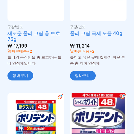
구강/면도
구강/면도
새로운 폴리 그립 총 보호
폴리 그립 극세 노즐 40g
75g
₩
17,199
₩
11,214
🚀빠른배송+2
🚀빠른배송+2
틀니의 움직임을 총 보호하는 틀
붙이고 싶은 곳에 칠하기 쉬운 부
니 안정제입니다
분 총 치아 안정제
장바구니
장바구니