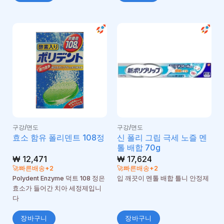
구강/면도
구강/면도
신 폴리 그립 극세 노즐 멘
효소 함유 폴리덴트 108정
톨 배합 70g
₩
12,471
₩
17,624
🚀빠른배송+2
🚀빠른배송+2
Polydent Enzyme 덕트 108 정은
입 깨끗이 멘톨 배합 틀니 안정제
효소가 들어간 치아 세정제입니
다
장바구니
장바구니