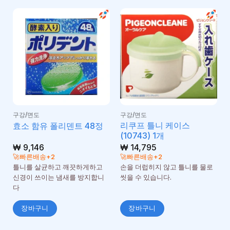
구강/면도
구강/면도
리쿠프 틀니 케이스
효소 함유 폴리덴트 48정
(10743) 1개
₩
9,146
₩
14,795
🚀빠른배송+2
🚀빠른배송+2
틀니를 살균하고 깨끗하게하고
손을 더럽히지 않고 틀니를 물로
신경이 쓰이는 냄새를 방지합니
씻을 수 있습니다.
다
장바구니
장바구니