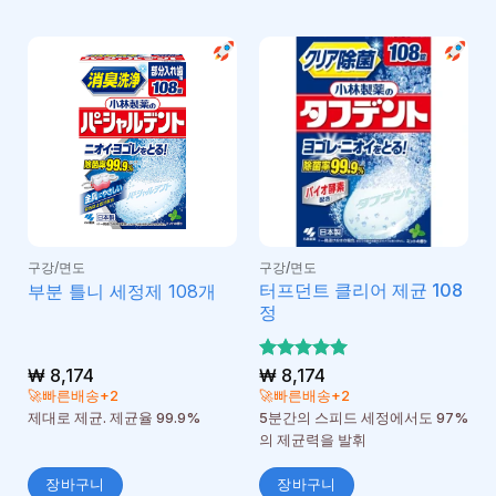
구강/면도
구강/면도
터프던트 클리어 제균 108
부분 틀니 세정제 108개
정
₩
8,174
5 중에서
₩
8,174
5
로 평가
🚀빠른배송+2
🚀빠른배송+2
됨
제대로 제균. 제균율 99.9%
5분간의 스피드 세정에서도 97%
의 제균력을 발휘
장바구니
장바구니