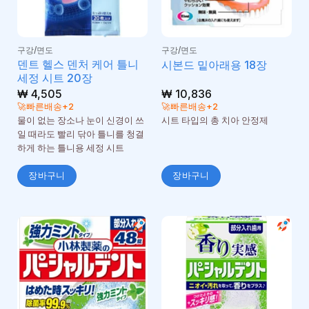
구강/면도
구강/면도
덴트 헬스 덴처 케어 틀니
시본드 밑아래용 18장
세정 시트 20장
₩
4,505
₩
10,836
🚀빠른배송+2
🚀빠른배송+2
물이 없는 장소나 눈이 신경이 쓰
시트 타입의 총 치아 안정제
일 때라도 빨리 닦아 틀니를 청결
하게 하는 틀니용 세정 시트
장바구니
장바구니