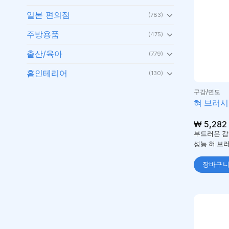
일본 편의점
(783)
주방용품
(475)
출산/육아
(779)
홈인테리어
(130)
구강/면도
혀 브러시
₩
5,282
부드러운 감
성능 혀 브
장바구