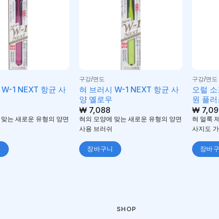
구강/면도
구강/면도
W-1 NEXT 항균 사
혀 브러시 W-1 NEXT 항균 사
오럴 소
양 옐로우
원 플러
₩
7,088
₩
7,09
 맞는 새로운 유형의 양면
혀의 모양에 맞는 새로운 유형의 양면
혀 얼룩 제
사용 브러쉬
사지도 가
니
장바구니
장바
SHOP