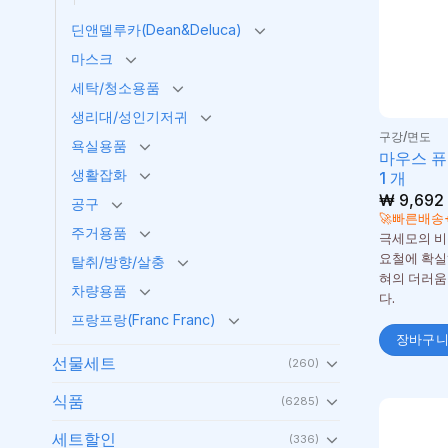
딘앤델루카(Dean&Deluca)
마스크
세탁/청소용품
생리대/성인기저귀
구강/면도
욕실용품
마우스 퓨
생활잡화
1 개
₩
9,692
공구
🚀빠른배송
주거용품
극세모의 비
요철에 확실
탈취/방향/살충
혀의 더러움
차량용품
다.
프랑프랑(Franc Franc)
장바구
선물세트
(260)
식품
(6285)
세트할인
(336)