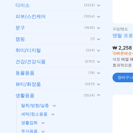
다이소
(3222)
피부/스킨케어
(1054)
문구
(1835)
구강/면도
덴탈 프
캠핑
(7)
₩
2,258
취미/디지털
(324)
🚀빠른배송
식모 배열 
건강/건강식품
(5751)
효과적으로 
동물용품
(74)
장바구
뷰티/화장품
(2911)
생활용품
(3534)
탈취/방향/살충
세탁/청소용품
생활잡화
주거용품