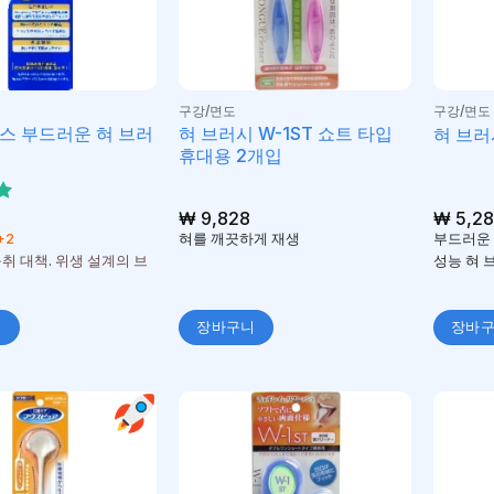
구강/면도
구강/면도
스 부드러운 혀 브러
혀 브러시 W-1ST 쇼트 타입
혀 브러
휴대용 2개입
₩
9,828
₩
5,28
+2
혀를 깨끗하게 재생
부드러운 
취 대책. 위생 설계의 브
성능 혀 
니
장바구니
장바