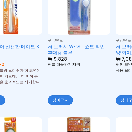
구강/면도
구강/면도
어 신선한 메이트 K
혀 브러시 W-1ST 쇼트 타입
혀 브러
휴대용 블루
양 화이
₩
9,828
₩
7,08
+2
혀를 깨끗하게 재생
혀의 모양
틀림 브러쉬가 혀 표면의
사용 브
히 피트해, 혀 이끼 등
을 효과적으로 제거합니
니
장바구니
장바