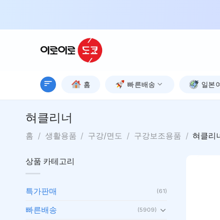
Skip
to
content
홈
빠른배송
일본
혀클리너
홈
/
생활용품
/
구강/면도
/
구강보조용품
/
혀클리
상품 카테고리
특가판매
(61)
빠른배송
(5909)