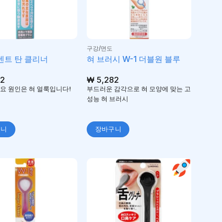
구강/면도
트 탄 클리너
혀 브러시 W-1 더블원 블루
2
₩
5,282
요 원인은 혀 얼룩입니다!
부드러운 감각으로 혀 모양에 맞는 고
성능 혀 브러시
구니
장바구니