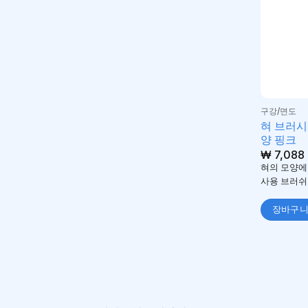
구강/면도
혀 브러시 
양 핑크
₩
7,088
혀의 모양에
사용 브러쉬
장바구