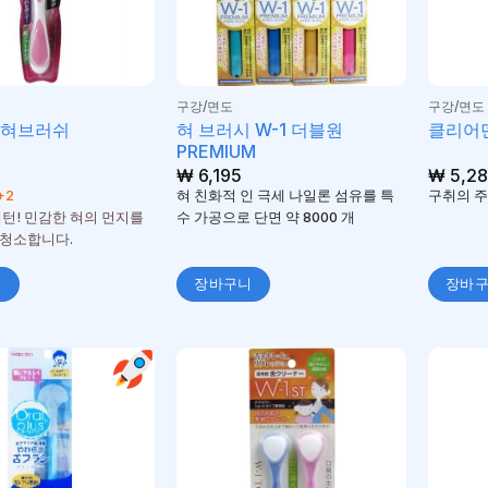
구강/면도
구강/면도
혀 브러시 W-1 더블원
로혀브러쉬
클리어덴
PREMIUM
₩
6,195
₩
5,28
+2
혀 친화적 인 극세 나일론 섬유를 특
구취의 주
패턴! 민감한 혀의 먼지를
수 가공으로 단면 약 8000 개
청소합니다.
니
장바구니
장바