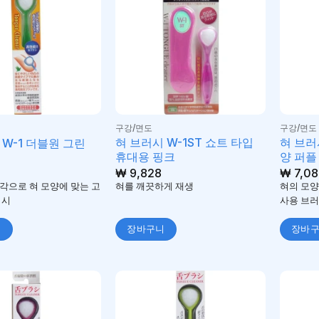
구강/면도
구강/면도
혀 브러시 W-1ST 쇼트 타입
혀 브러시
 W-1 더블원 그린
휴대용 핑크
양 퍼플
₩
9,828
₩
7,08
각으로 혀 모양에 맞는 고
혀를 깨끗하게 재생
혀의 모양
러시
사용 브
니
장바구니
장바