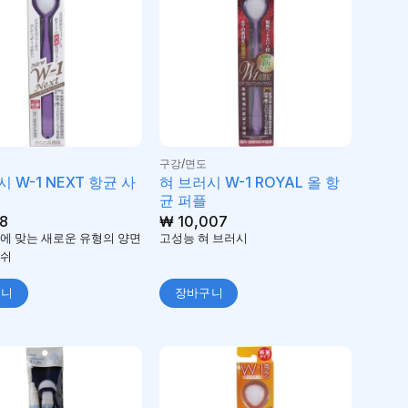
구강/면도
 W-1 NEXT 항균 사
혀 브러시 W-1 ROYAL 올 항
균 퍼플
8
₩
10,007
에 맞는 새로운 유형의 양면
고성능 혀 브러시
러쉬
구니
장바구니