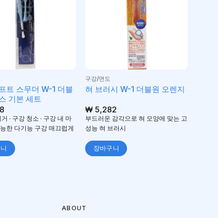
구강/면도
프트 스무더 W-1 더블
혀 브러시 W-1 더블원 오렌지
스 기본 세트
8
₩
5,282
거 · 구강 청소 · 구강 내 마
부드러운 감각으로 혀 모양에 맞는 고
능한 다기능 구강 매끄럽게
성능 혀 브러시
구니
장바구니
ABOUT