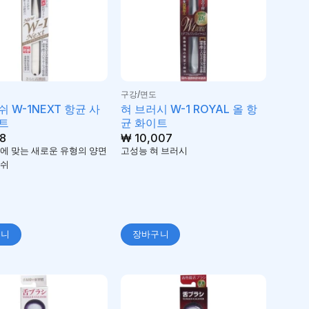
구강/면도
쉬 W-1NEXT 항균 사
혀 브러시 W-1 ROYAL 올 항
트
균 화이트
8
₩
10,007
에 맞는 새로운 유형의 양면
고성능 혀 브러시
러쉬
구니
장바구니