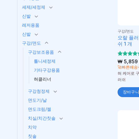
세제/세정제
신발
레저용품
구강/면도
신발
오랄 플러
구강/면도
쉬 1 개
구강보조용품
틀니세정제
5 중에서
₩
5,859
5
로 평가
🚀빠른배송
기타구강용품
됨
혀 케어로 구
혀클리너
러쉬
구강청정제
장바구
면도기/날
면도크림/젤
치실/치간칫솔
치약
칫솔