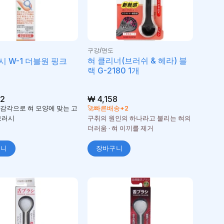
구강/면도
혀 클리너(브러쉬 & 헤라) 블
시 W-1 더블원 핑크
랙 G-2180 1개
2
₩
4,158
감각으로 혀 모양에 맞는 고
🚀빠른배송+2
브러시
구취의 원인의 하나라고 불리는 혀의
더러움 · 혀 이끼를 제거
구니
장바구니