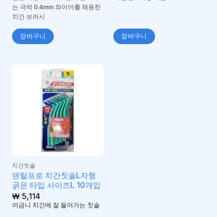
는 극박 0.4mm 와이어를 채용한
치간 브러시
장바구니
장바구니
치간칫솔
덴탈프로 치간칫솔L자형
굵은 타입 사이즈L 10개입
₩
5,114
어금니 치간에 잘 들어가는 칫솔