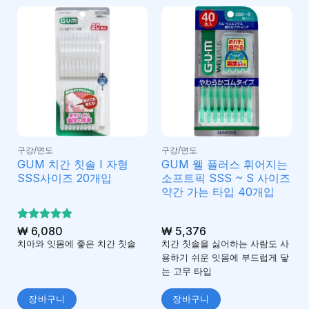
구강/면도
구강/면도
GUM 치간 칫솔 I 자형
GUM 웰 플러스 휘어지는
SSS사이즈 20개입
소프트픽 SSS ~ S 사이즈
약간 가는 타입 40개입
5 중에서
₩
6,080
₩
5,376
5
로 평가
치아와 잇몸에 좋은 치간 칫솔
치간 칫솔을 싫어하는 사람도 사
됨
용하기 쉬운 잇몸에 부드럽게 닿
는 고무 타입
장바구니
장바구니