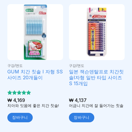
구강/면도
구강/면도
GUM 치간 칫솔 I 자형 SS
일본 잭슨덴탈프로 치간칫
사이즈 20개들이
솔I자형 일반 타입 사이즈
S 15개입
5 중에서
₩
4,169
₩
4,137
5
로 평가
치아와 잇몸에 좋은 치간 칫솔!
어금니 치간에 잘 들어가는 칫솔
됨
장바구니
장바구니