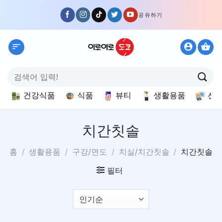
Skip
공유하기
to
content
검
색:
건강식품
식품
뷰티
생활용품
선
치간칫솔
홈
/
생활용품
/
구강/면도
/
치실/치간칫솔
/
치간칫솔
필터