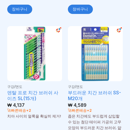
장바구니
장바구니
구강/면도
구강/면도
덴탈 프로 치간 브러쉬 사
부드러운 치간 브러쉬 SS-
이즈 5L(15개)
M20개
₩
4,137
₩
4,589
🚀빠른배송+2
🚀빠른배송+2
치아 사이의 얼룩을 확실히 제거!
좁은 치간에도 부드럽게 삽입할
수 있는 첨단 테이퍼 가공의 고무
모양의 부드러운 치간 브러쉬. 얇