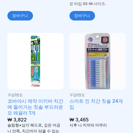
은 타입 SS-M 사이즈.
장바구니
장바구니
구강/면도
구강/면도
코바야시 제약 이키바 치간
스마트 인 치간 칫솔 24개
에 들어가는 칫솔 부드러운
입
모 레귤러 1개
₩
3,822
₩
3,465
슬림형×삼각 헤드로, 깊은 어금
식후 나 치약의 마무리
니 안쪽, 치간까지 닦을 수 있는