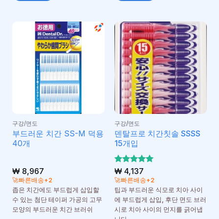
구강/면도
구강/면도
부드러운 치간 SS-M 덕용
덴탈프로 치간칫솔 SSSS
40개
15개입
₩
8,967
5 중에서
₩
4,137
5
로 평가
🚀빠른배송+2
🚀빠른배송+2
됨
좁은 치간에도 부드럽게 삽입할
팁과 부드러운 식모로 치아 사이
수 있는 첨단 테이퍼 가공의 고무
에 부드럽게 삽입, 후단 면도 브러
모양의 부드러운 치간 브러쉬
시로 치아 사이의 먼지를 긁어냅