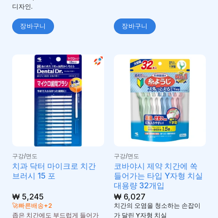
디자인.
장바구니
장바구니
구강/면도
구강/면도
치과 닥터 마이크로 치간
코바야시 제약 치간에 쏙
브러시 15 포
들어가는 타입 Y자형 치실
대용량 32개입
₩
5,245
₩
6,027
🚀빠른배송+2
치간의 오염을 청소하는 손잡이
좁은 치간에도 부드럽게 들어가
가 달린 Y자형 치실