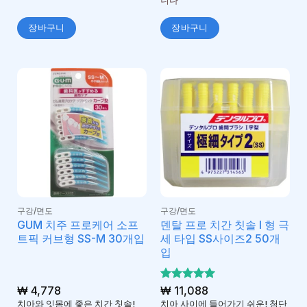
니다
장바구니
장바구니
구강/면도
구강/면도
GUM 치주 프로케어 소프
덴탈 프로 치간 칫솔 I 형 극
트픽 커브형 SS-M 30개입
세 타입 SS사이즈2 50개
입
₩
4,778
5 중에서
₩
11,088
5
로 평가
치아와 잇몸에 좋은 치간 칫솔!
치아 사이에 들어가기 쉬운! 첨단