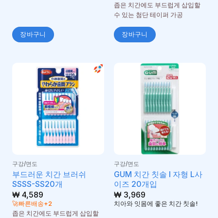
됨
좁은 치간에도 부드럽게 삽입할
수 있는 첨단 테이퍼 가공
장바구니
장바구니
구강/면도
구강/면도
부드러운 치간 브러쉬
GUM 치간 칫솔 I 자형 L사
SSSS-SS20개
이즈 20개입
₩
4,589
₩
3,969
🚀빠른배송+2
치아와 잇몸에 좋은 치간 칫솔!
좁은 치간에도 부드럽게 삽입할