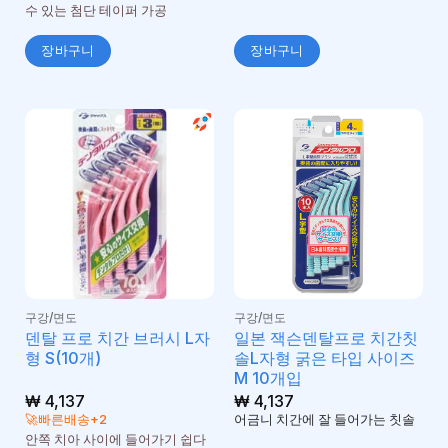
수 있는 첨단 테이퍼 가공
장바구니
장바구니
구강/면도
구강/면도
덴탈 프로 치간 브러시 L자
일본 잭슨덴탈프로 치간칫
형 S(10개)
솔L자형 굵은 타입 사이즈
M 10개입
₩
4,137
₩
4,137
🚀빠른배송+2
어금니 치간에 잘 들어가는 칫솔
안쪽 치아 사이에 들어가기 쉽다