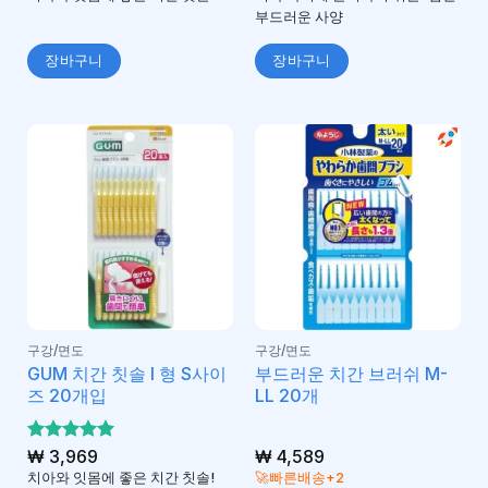
됨
부드러운 사양
장바구니
장바구니
구강/면도
구강/면도
GUM 치간 칫솔 I 형 S사이
부드러운 치간 브러쉬 M-
즈 20개입
LL 20개
5 중에서
₩
3,969
₩
4,589
5
로 평가
치아와 잇몸에 좋은 치간 칫솔!
🚀빠른배송+2