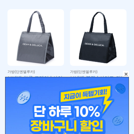
가방(딘엔델루카)
가방(딘엔델루카)
보냉백 차콜 그레이 L사이
보냉백 블랙 L사이즈_가방
즈_가방
₩
74,246
₩
94,773
딘앤 델루카의 에코 바구니백 보
딘앤 델루카의 에코 바구니백 보
온보냉되는 보냉백 차콜 그레이!
온보냉되는 보냉백 블랙!
장바구니
장바구니