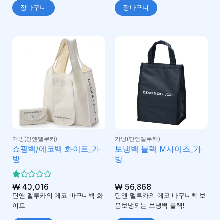
장바구니
장바구니
가방(딘엔델루카)
가방(딘엔델루카)
쇼핑백/에코백 화이트_가
보냉백 블랙 M사이즈_가
방
방
5
₩
40,016
₩
56,868
중
딘앤 델루카의 에코 바구니백 화
딘앤 델루카의 에코 바구니백 보
에
이트
온보냉되는 보냉백 블랙!
서
1