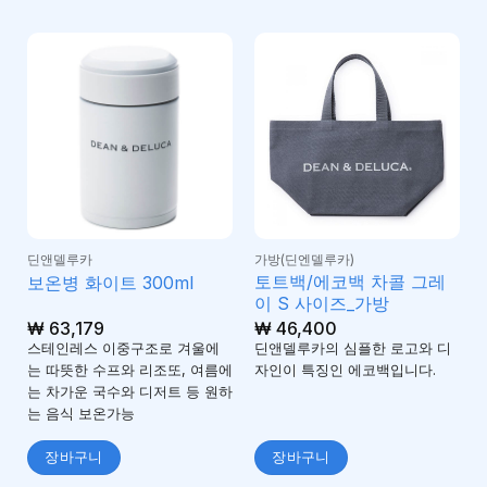
딘앤델루카
가방(딘엔델루카)
토트백/에코백 차콜 그레
보온병 화이트 300ml
이 S 사이즈_가방
₩
63,179
₩
46,400
스테인레스 이중구조로 겨울에
딘앤델루카의 심플한 로고와 디
는 따뜻한 수프와 리조또, 여름에
자인이 특징인 에코백입니다.
는 차가운 국수와 디저트 등 원하
는 음식 보온가능
장바구니
장바구니