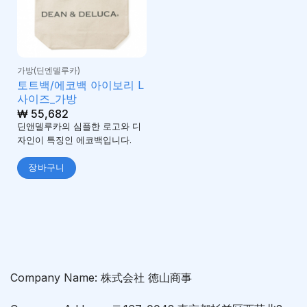
가방(딘엔델루카)
토트백/에코백 아이보리 L
사이즈_가방
₩
55,682
딘앤델루카의 심플한 로고와 디
자인이 특징인 에코백입니다.
장바구니
Company Name: 株式会社 徳山商事