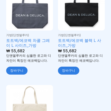
가방(딘엔델루카)
가방(딘엔델루카)
토트백/에코백 차콜 그레
토트백/에코백 블랙 L 사
이 L 사이즈_가방
이즈_가방
₩
55,682
₩
55,682
딘앤델루카의 심플한 로고와 디
딘앤델루카의 심플한 로고와 디
자인이 특징인 에코백입니다.
자인이 특징인 에코백입니다.
장바구니
장바구니