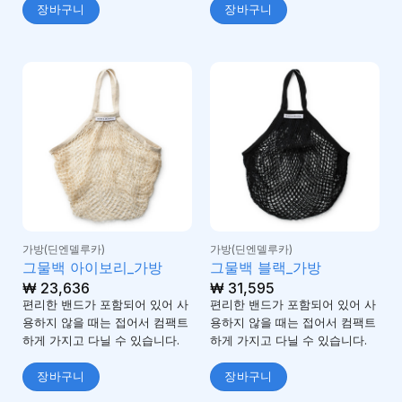
로
장바구니
장바구니
평
가
됨
가방(딘엔델루카)
가방(딘엔델루카)
그물백 아이보리_가방
그물백 블랙_가방
₩
23,636
₩
31,595
편리한 밴드가 포함되어 있어 사
편리한 밴드가 포함되어 있어 사
용하지 않을 때는 접어서 컴팩트
용하지 않을 때는 접어서 컴팩트
하게 가지고 다닐 수 있습니다.
하게 가지고 다닐 수 있습니다.
장바구니
장바구니