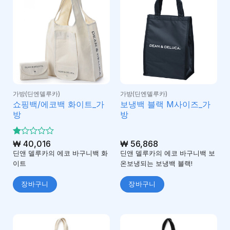
가방(딘엔델루카)
가방(딘엔델루카)
쇼핑백/에코백 화이트_가
보냉백 블랙 M사이즈_가
방
방
5
₩
40,016
₩
56,868
중
딘앤 델루카의 에코 바구니백 화
딘앤 델루카의 에코 바구니백 보
에
이트
온보냉되는 보냉백 블랙!
서
1
로
장바구니
장바구니
평
가
됨