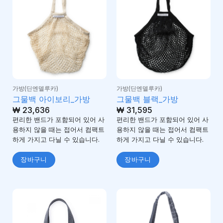
가방(딘엔델루카)
가방(딘엔델루카)
그물백 아이보리_가방
그물백 블랙_가방
₩
23,636
₩
31,595
편리한 밴드가 포함되어 있어 사
편리한 밴드가 포함되어 있어 사
용하지 않을 때는 접어서 컴팩트
용하지 않을 때는 접어서 컴팩트
하게 가지고 다닐 수 있습니다.
하게 가지고 다닐 수 있습니다.
장바구니
장바구니