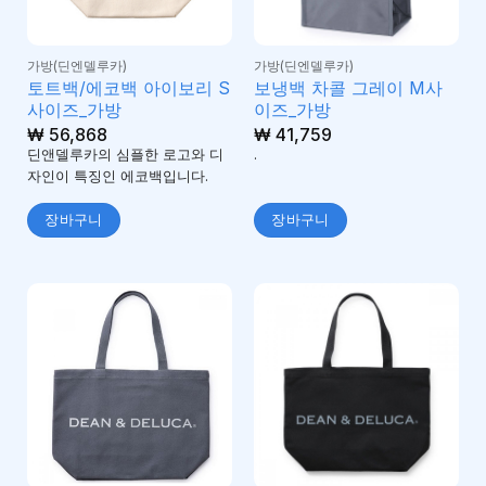
가방(딘엔델루카)
가방(딘엔델루카)
토트백/에코백 아이보리 S
보냉백 차콜 그레이 M사
사이즈_가방
이즈_가방
₩
56,868
₩
41,759
딘앤델루카의 심플한 로고와 디
.
자인이 특징인 에코백입니다.
장바구니
장바구니