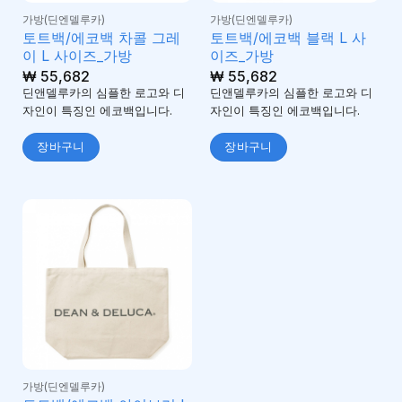
가방(딘엔델루카)
가방(딘엔델루카)
토트백/에코백 차콜 그레
토트백/에코백 블랙 L 사
이 L 사이즈_가방
이즈_가방
₩
55,682
₩
55,682
딘앤델루카의 심플한 로고와 디
딘앤델루카의 심플한 로고와 디
자인이 특징인 에코백입니다.
자인이 특징인 에코백입니다.
장바구니
장바구니
가방(딘엔델루카)