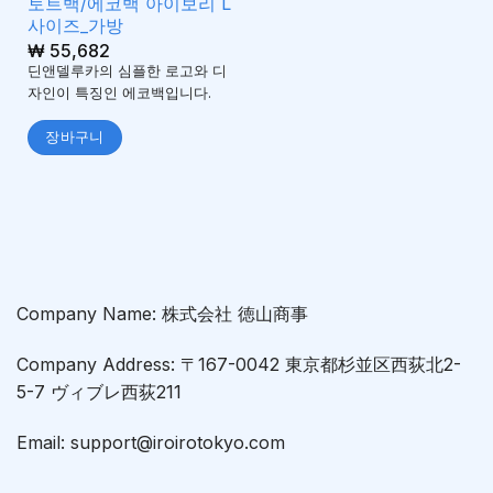
토트백/에코백 아이보리 L
사이즈_가방
₩
55,682
딘앤델루카의 심플한 로고와 디
자인이 특징인 에코백입니다.
장바구니
Company Name: 株式会社 徳山商事
Company Address: 〒167-0042 東京都杉並区西荻北2-
5-7 ヴィブレ西荻211
Email: support@iroirotokyo.com