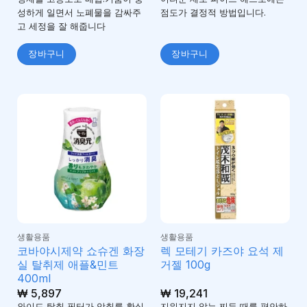
성하게 일면서 노폐물을 감싸주
점도가 결정적 방법입니다.
고 세정을 잘 해줍니다
장바구니
장바구니
생활용품
생활용품
코바야시제약 쇼슈겐 화장
렉 모테기 카즈야 요석 제
실 탈취제 애플&민트
거젤 100g
400ml
₩
5,897
₩
19,241
와이드 탈취 필터가 악취를 확실
지워지지 않는 찌든 때를 편안하