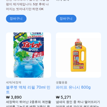
서
팡이 제거제입니다. 5분 후에 나
1
로
머지는 씻어내기만 하면 OK
평
가
장바구니
장바구니
됨
세제/세정제
생활용품
블루렛 액체 리필 70ml 민
파이프 유니시 800g
트
₩
3,890
₩
5,271
세정력이 뛰어난 2종류의 계면활
냄새의 원인 중 하나 떨어뜨리기
성제를 고농도로 배합.거품이 풍
어려운 세로 파이프 헤드로에는