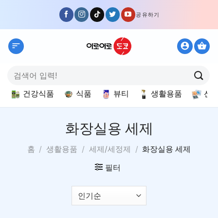
Skip
공유하기
to
content
검
색:
건강식품
식품
뷰티
생활용품
선
화장실용 세제
홈
/
생활용품
/
세제/세정제
/
화장실용 세제
필터