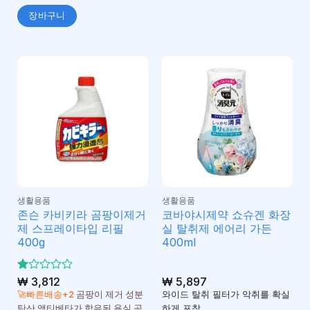
장바구니
생활용품
생활용품
존슨 카비키라 곰팡이제거
코바야시제약 쇼슈겐 화장
제 스프레이타입 리필
실 탈취제 에어리 가든
400g
400ml
5
₩
3,812
₩
5,897
중
🚀빠른배송+2
곰팡이 제거 성분
와이드 탈취 필터가 악취를 확실
에
탄산 액티베타가 함유된 욕실 곰
하게 포착