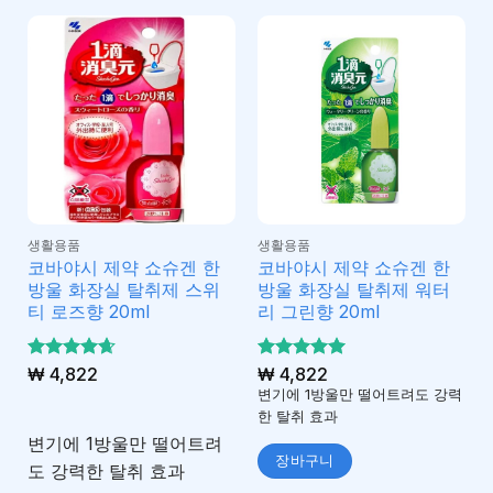
생활용품
생활용품
코바야시 제약 쇼슈겐 한
코바야시 제약 쇼슈겐 한
방울 화장실 탈취제 스위
방울 화장실 탈취제 워터
티 로즈향 20ml
리 그린향 20ml
5 중에서
₩
4,822
5 중에서
₩
4,822
4.63
5
로 평
로 평가
변기에 1방울만 떨어트려도 강력
가됨
됨
한 탈취 효과
변기에 1방울만 떨어트려
장바구니
도 강력한 탈취 효과