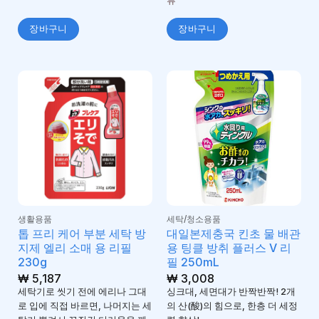
류
장바구니
장바구니
생활용품
세탁/청소용품
톱 프리 케어 부분 세탁 방
대일본제충국 킨초 물 배관
지제 엘리 소매 용 리필
용 팅클 방취 플러스 V 리
230g
필 250mL
₩
5,187
₩
3,008
세탁기로 씻기 전에 에리나 그대
싱크대, 세면대가 반짝반짝! 2개
로 입에 직접 바르면, 나머지는 세
의 산(酸)의 힘으로, 한층 더 세정