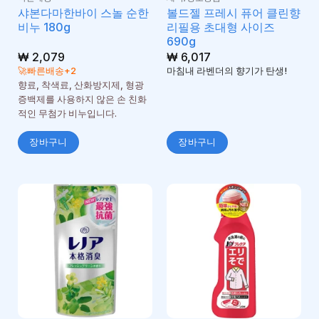
샤본다마한바이 스놀 순한
볼드젤 프레시 퓨어 클린향
비누 180g
리필용 초대형 사이즈
690g
₩
2,079
₩
6,017
🚀빠른배송+2
마침내 라벤더의 향기가 탄생!
향료, 착색료, 산화방지제, 형광
증백제를 사용하지 않은 손 친화
적인 무첨가 비누입니다.
장바구니
장바구니