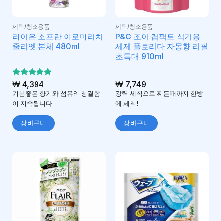
세탁/청소용품
세탁/청소용품
라이온 소프란 아로마리치
P&G 조이 컴팩트 식기용
줄리엣 본체 480ml
세제 플로리다 자몽향 리필
초특대 910ml
5 중에서
₩
4,394
₩
7,749
5
로 평가
기분좋은 향기와 섬유의 청결함
강력 세척으로 찌든때까지 한방
됨
이 지속됩니다
에 세척!
장바구니
장바구니