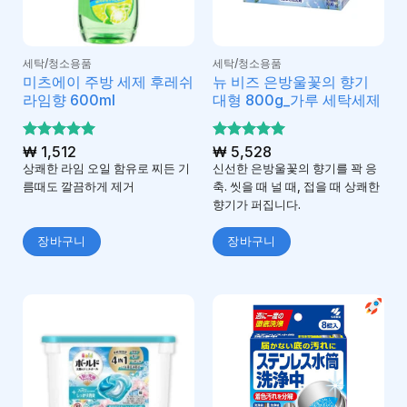
세탁/청소용품
세탁/청소용품
미츠에이 주방 세제 후레쉬
뉴 비즈 은방울꽃의 향기
라임향 600ml
대형 800g_가루 세탁세제
5 중에서
₩
1,512
5 중에서
₩
5,528
5
5
로 평가
로 평가
상쾌한 라임 오일 함유로 찌든 기
신선한 은방울꽃의 향기를 꽉 응
됨
됨
름때도 깔끔하게 제거
축. 씻을 때 널 때, 접을 때 상쾌한
향기가 퍼집니다.
장바구니
장바구니