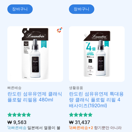
장바구니
장바구니
빠른배송
생활용품
란도린 섬유유연제 클래식
란도린 섬유유연제 특대용
플로랄 리필용 480ml
량 클래식 플로럴 리필 4
배사이즈(1920ml)
5 중에서
₩
9,563
5 중에서
₩
31,437
4.83
5
로 평
로 평가
🚀빠른배송
일본에서 열풍이 불
🚀빠른배송+2
향기뿐만 아니라
가됨
됨