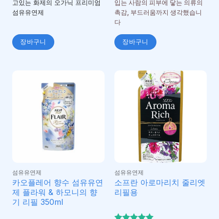
고있는 화제의 오가닉 프리미엄
입는 사람의 피부에 닿는 의류의
섬유유연제
촉감, 부드러움까지 생각했습니
다
장바구니
장바구니
섬유유연제
섬유유연제
카오플레어 향수 섬유유연
소프란 아로마리치 줄리엣
제 플라워 & 하모니의 향
리필용
기 리필 350ml