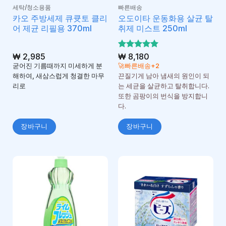
세탁/청소용품
빠른배송
카오 주방세제 큐큣토 클리
오도이타 운동화용 살균 탈
어 제균 리필용 370ml
취제 미스트 250ml
₩
2,985
5 중에서
₩
8,180
5
로 평가
굳어진 기름때까지 미세하게 분
🚀빠른배송+2
됨
해하여, 새삼스럽게 청결한 마무
끈질기게 남아 냄새의 원인이 되
리로
는 세균을 살균하고 탈취합니다.
또한 곰팡이의 번식을 방지합니
다.
장바구니
장바구니