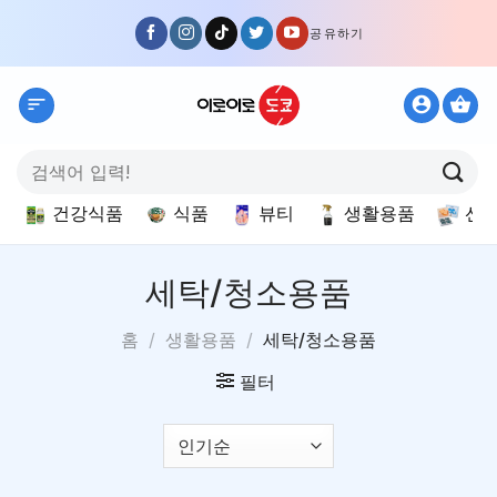
Skip
공유하기
to
content
검
색:
건강식품
식품
뷰티
생활용품
선
세탁/청소용품
홈
/
생활용품
/
세탁/청소용품
필터