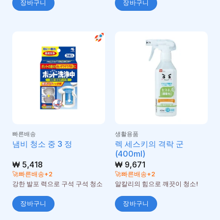
장바구니
장바구니
빠른배송
생활용품
렉 세스키의 격락 군
냄비 청소 중 3 정
(400ml)
₩
5,418
₩
9,671
🚀빠른배송+2
🚀빠른배송+2
강한 발포 력으로 구석 구석 청소
알칼리의 힘으로 깨끗이 청소!
장바구니
장바구니