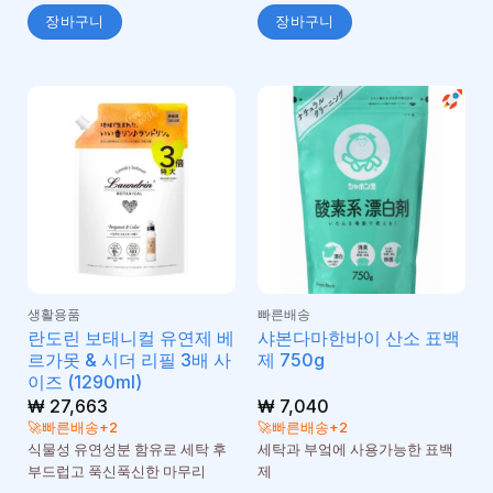
장바구니
장바구니
생활용품
빠른배송
란도린 보태니컬 유연제 베
샤본다마한바이 산소 표백
르가못 & 시더 리필 3배 사
제 750g
이즈 (1290ml)
₩
27,663
₩
7,040
🚀빠른배송+2
🚀빠른배송+2
식물성 유연성분 함유로 세탁 후
세탁과 부엌에 사용가능한 표백
부드럽고 푹신푹신한 마무리
제