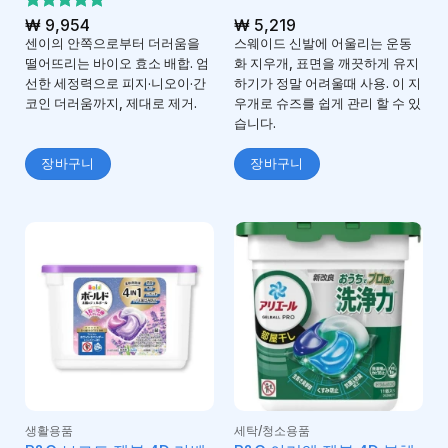
5 중에서
₩
9,954
₩
5,219
5
로 평가
센이의 안쪽으로부터 더러움을
스웨이드 신발에 어울리는 운동
됨
떨어뜨리는 바이오 효소 배합. 엄
화 지우개, 표면을 깨끗하게 유지
선한 세정력으로 피지·니오이·간
하기가 정말 어려울때 사용. 이 지
코인 더러움까지, 제대로 제거.
우개로 슈즈를 쉽게 관리 할 수 ​​있
습니다.
장바구니
장바구니
생활용품
세탁/청소용품