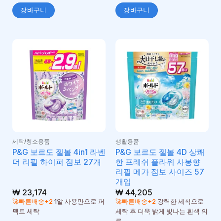
장바구니
장바구니
세탁/청소용품
생활용품
P&G 보르도 젤볼 4in1 라벤
P&G 보르도 젤볼 4D 상쾌
더 리필 하이퍼 점보 27개
한 프레쉬 플라워 사봉향
리필 메가 점보 사이즈 57
개입
₩
23,174
₩
44,205
🚀빠른배송+2
1알 사용만으로 퍼
🚀빠른배송+2
강력한 세척으로
펙트 세탁
세탁 후 더욱 밝게 빛나는 흰색 의