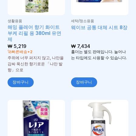
생활용품
세탁/청소용품
해밍 플레어 향기 화이트
웨이브 공통 대체 시트 8장
부케 리필 용 380ml 유연
제
₩
5,219
₩
7,434
🚀빠른배송+2
홀더는 별도 판매입니다. 늘어나
주위에 너무 퍼지지 않고, 나만을
는 타입에도 사용할 수 있습니다.
감싸 푹신한 향기로운 「나만 발
향」으로
장바구니
장바구니