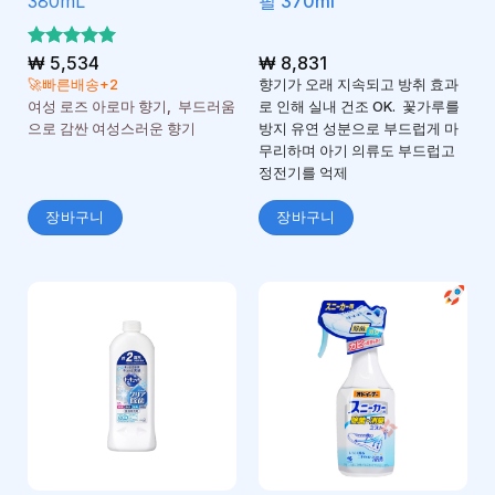
380mL
필 370ml
5 중에서
₩
5,534
₩
8,831
5
로 평가
🚀빠른배송+2
향기가 오래 지속되고 방취 효과
됨
여성 로즈 아로마 향기, 부드러움
로 인해 실내 건조 OK. 꽃가루를
으로 감싼 여성스러운 향기
방지 유연 성분으로 부드럽게 마
무리하며 아기 의류도 부드럽고
정전기를 억제
장바구니
장바구니