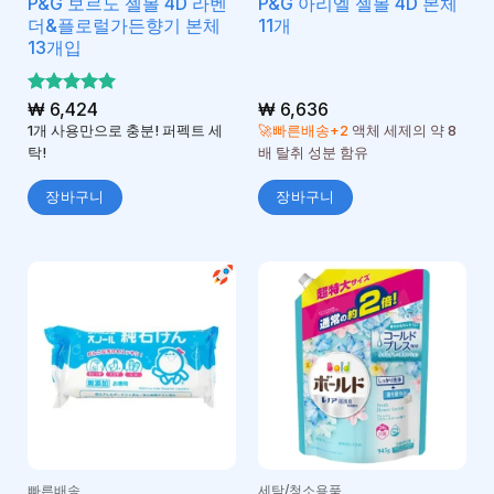
P&G 보르도 젤볼 4D 라벤
P&G 아리엘 젤볼 4D 본체
더&플로럴가든향기 본체
11개
13개입
5 중에서
₩
6,424
₩
6,636
5
로 평가
1개 사용만으로 충분! 퍼펙트 세
🚀빠른배송+2
액체 세제의 약 8
됨
탁!
배 탈취 성분 함유
장바구니
장바구니
빠른배송
세탁/청소용품