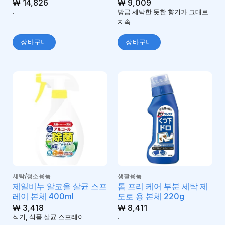
₩
14,826
₩
9,009
.
방금 세탁한 듯한 향기가 그대로
지속
장바구니
장바구니
세탁/청소용품
생활용품
제일비누 알코올 살균 스프
톱 프리 케어 부분 세탁 제
레이 본체 400ml
도로 용 본체 220g
₩
3,418
₩
8,411
식기, 식품 살균 스프레이
.