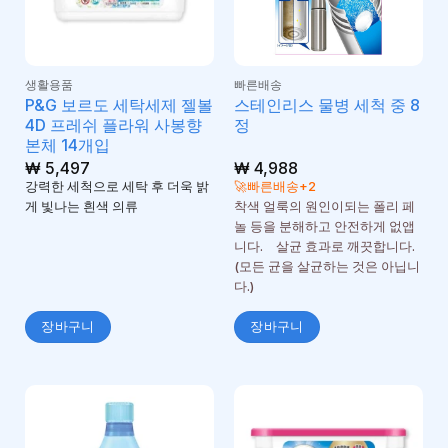
생활용품
빠른배송
P&G 보르도 세탁세제 젤볼
스테인리스 물병 세척 중 8
4D 프레쉬 플라워 사봉향
정
본체 14개입
₩
5,497
₩
4,988
강력한 세척으로 세탁 후 더욱 밝
🚀빠른배송+2
게 빛나는 흰색 의류
착색 얼룩의 원인이되는 폴리 페
놀 등을 분해하고 안전하게 없앱
니다. 살균 효과로 깨끗합니다.
(모든 균을 살균하는 것은 아닙니
다.)
장바구니
장바구니