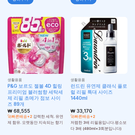
생활용품
생활용품
P&G 보르도 젤볼 4D 힐링
런드린 유연제 클래식 플로
프리미엄 블러썸향 세탁세
럴 리필 특대 사이즈
제 리필 초메가 점보 사이
1440ml
즈 89개
₩
68,555
₩
33,170
🚀빠른배송+2
강력한 세척. 유연
🚀빠른배송+2
제 함유. 오랫동안 지속되는 향기
저렴한 3배 리필용입니다.평소보
다 3배 (480ml×3회분입니다)