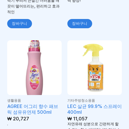
탁기 뿌려서 끈질긴 더러움을 깨
력 향상!
끗이 떨어뜨리는, 편리하고 효과
적인
장바구니
장바구니
생활용품
기타주방청소용품
AGREE 어그리 향수 패브
LEC 살균 99.9% 스프레이
릭 섬유유연제 500ml
400ml
₩
20,727
₩
11,057
.
자연유래 성분으로 간편하게 할