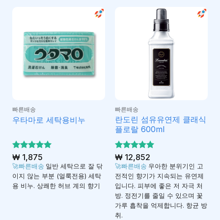
빠른배송
빠른배송
란도린 섬유유연제 클래식
우타마로 세탁용비누
플로랄 600ml
5 중에서
₩
1,875
5 중에서
₩
12,852
5
5
로 평가
로 평가
🚀빠른배송
일반 세탁으로 잘 닦
🚀빠른배송
우아한 분위기인 고
됨
됨
이지 않는 부분 (얼룩전용) 세탁
전적인 향기가 지속되는 유연제
용 비누. 상쾌한 허브 계의 향기
입니다. 피부에 좋은 저 자극 처
방. 정전기를 줄일 수 있으며 꽃
가루 흡착을 억제합니다. 항균 방
취.