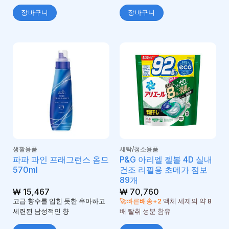
장바구니
장바구니
생활용품
세탁/청소용품
파파 파인 프래그런스 옴므
P&G 아리엘 젤볼 4D 실내
570ml
건조 리필용 초메가 점보
89개
₩
15,467
₩
70,760
고급 향수를 입힌 듯한 우아하고
🚀빠른배송+2
액체 세제의 약 8
세련된 남성적인 향
배 탈취 성분 함유