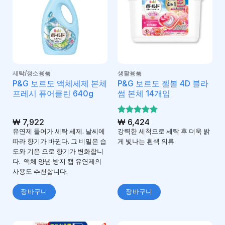
세탁/청소용품
생활용품
P&G 보르도 액체세제 본체
P&G 보르도 젤볼 4D 블라
프레시 퓨어클린 640g
썸 본체 14개입
₩
7,922
5 중에서
₩
6,424
5
로 평가
유연제 들어가 세탁 세제. 날씨에
강력한 세척으로 세탁 후 더욱 밝
됨
따라 향기가 바뀐다. 그 비밀은 습
게 빛나는 흰색 의류
도와 기온 으로 향기가 변화합니
다. 액체 양념 방지 캡 유연제의
사용도 추천합니다.
장바구니
장바구니