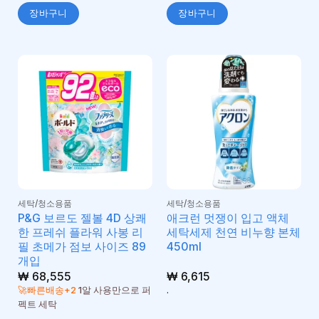
장바구니
장바구니
세탁/청소용품
세탁/청소용품
P&G 보르도 젤볼 4D 상쾌
애크런 멋쟁이 입고 액체
한 프레쉬 플라워 사봉 리
세탁세제 천연 비누향 본체
필 초메가 점보 사이즈 89
450ml
개입
₩
68,555
₩
6,615
🚀빠른배송+2
1알 사용만으로 퍼
.
펙트 세탁