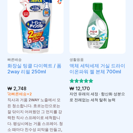
빠른배송
생활용품
화장실 팅클 다이렉트 / 폼
액체 세탁세제 거실 드라이
2way 리필 250ml
이온파워 젤 본체 700ml
₩
2,748
5 중에서
₩
12,170
5
로 평가
🚀빠른배송+2
자연 유래의 세정 · 항산화 성분으
됨
직사과 거품 2WAY 노즐에서 모
로 전례없는 세척 탈취 능력
든 청소합니다. 흐르는만으로는
잘 닦이지 어려웠던 그 먼지를 강
력한 직사 스프레이로 세척합니
다. 평상시에는 거품 스프레이. 청
소 때마다 친수성 피막을 만들고,