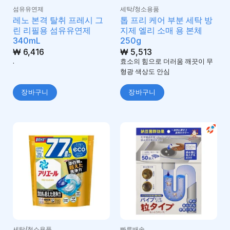
섬유유연제
세탁/청소용품
레노 본격 탈취 프레시 그
톱 프리 케어 부분 세탁 방
린 리필용 섬유유연제
지제 엘리 소매 용 본체
340mL
250g
₩
6,416
₩
5,513
.
효소의 힘으로 더러움 깨끗이 무
형광 색상도 안심
장바구니
장바구니
세탁/청소용품
빠른배송