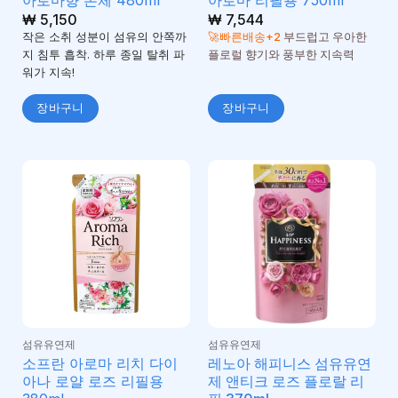
₩
5,150
₩
7,544
작은 소취 성분이 섬유의 안쪽까
🚀빠른배송+2
부드럽고 우아한
지 침투 흡착. 하루 종일 탈취 파
플로럴 향기와 풍부한 지속력
워가 지속!
장바구니
장바구니
섬유유연제
섬유유연제
소프란 아로마 리치 다이
레노아 해피니스 섬유유연
아나 로얄 로즈 리필용
제 앤티크 로즈 플로랄 리