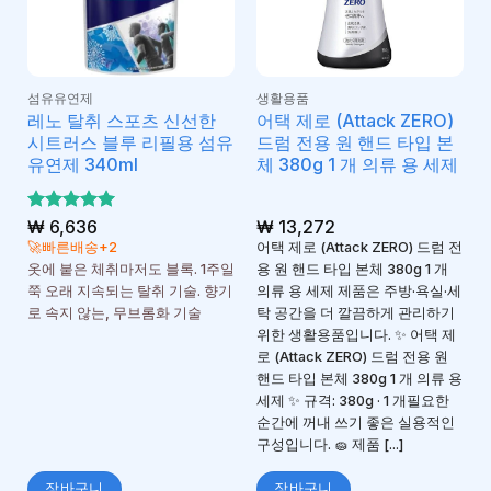
섬유유연제
생활용품
레노 탈취 스포츠 신선한
어택 제로 (Attack ZERO)
시트러스 블루 리필용 섬유
드럼 전용 원 핸드 타입 본
유연제 340ml
체 380g 1 개 의류 용 세제
5 중에서
₩
6,636
₩
13,272
5
로 평가
🚀빠른배송+2
어택 제로 (Attack ZERO) 드럼 전
됨
옷에 붙은 체취마저도 블록. 1주일
용 원 핸드 타입 본체 380g 1 개
쭉 오래 지속되는 탈취 기술. 향기
의류 용 세제 제품은 주방·욕실·세
로 속지 않는, 무브롬화 기술
탁 공간을 더 깔끔하게 관리하기
위한 생활용품입니다. ✨ 어택 제
로 (Attack ZERO) 드럼 전용 원
핸드 타입 본체 380g 1 개 의류 용
세제 ✨ 규격: 380g · 1 개필요한
순간에 꺼내 쓰기 좋은 실용적인
구성입니다. 🧽 제품 [...]
장바구니
장바구니