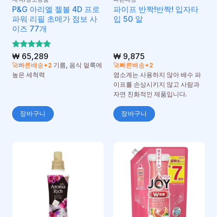
P&G 아리엘 젤볼 4D 프로
파이프 반짝!반짝! 입자타
파워 리필 초메가 점보 사
입 50 알
이즈 77개
5 중에서
₩
65,289
₩
9,875
5
로 평가
🚀빠른배송+2
기름, 음식 얼룩에
🚀빠른배송+2
됨
높은 세척력
염소계는 사용하지 않아 배수 파
이프를 손상시키지 않고 사람과
자연 친화적인 제품입니다.
장바구니
장바구니