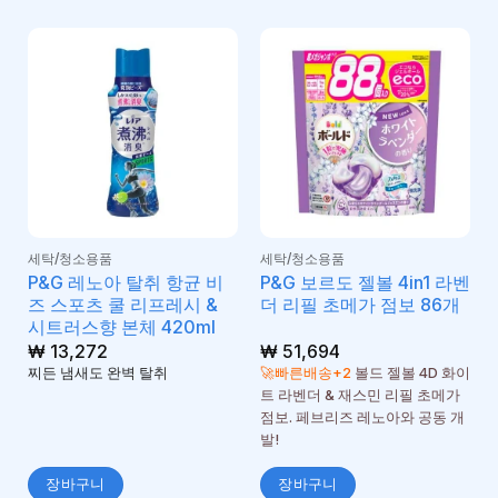
세탁/청소용품
세탁/청소용품
P&G 레노아 탈취 항균 비
P&G 보르도 젤볼 4in1 라벤
즈 스포츠 쿨 리프레시 &
더 리필 초메가 점보 86개
시트러스향 본체 420ml
₩
13,272
₩
51,694
찌든 냄새도 완벽 탈취
🚀빠른배송+2
볼드 젤볼 4D 화이
트 라벤더 & 재스민 리필 초메가
점보. 페브리즈 레노아와 공동 개
발!
장바구니
장바구니