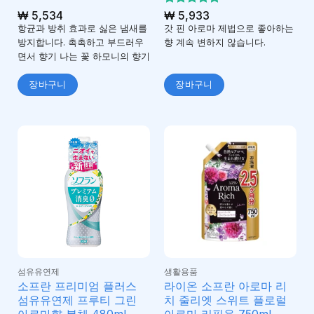
₩
5,534
5 중에서
₩
5,933
5
로 평가
항균과 방취 효과로 싫은 냄새를
갓 핀 아로마 제법으로 좋아하는
됨
방지합니다. 촉촉하고 부드러우
향 계속 변하지 않습니다.
면서 향기 나는 꽃 하모니의 향기
장바구니
장바구니
섬유유연제
생활용품
소프란 프리미엄 플러스
라이온 소프란 아로마 리
섬유유연제 프루티 그린
치 줄리엣 스위트 플로럴
아로마향 본체 480ml
아로마 리필용 750ml