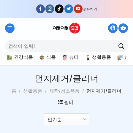
Skip
공유하기
to
content
검
색:
건강식품
식품
뷰티
생활용품
선
먼지제거/클리너
홈
/
생활용품
/
세탁/청소용품
/
먼지제거/클리너
필터