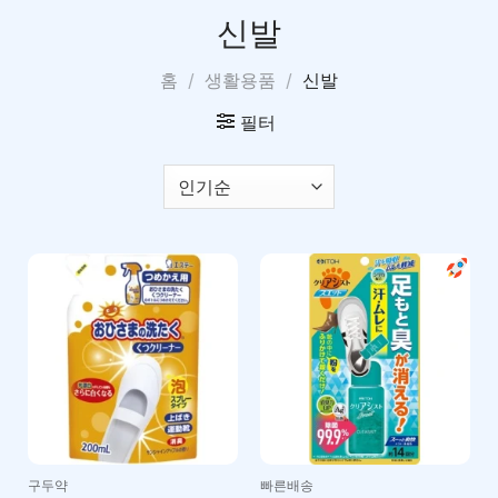
신발
홈
/
생활용품
/
신발
필터
구두약
빠른배송