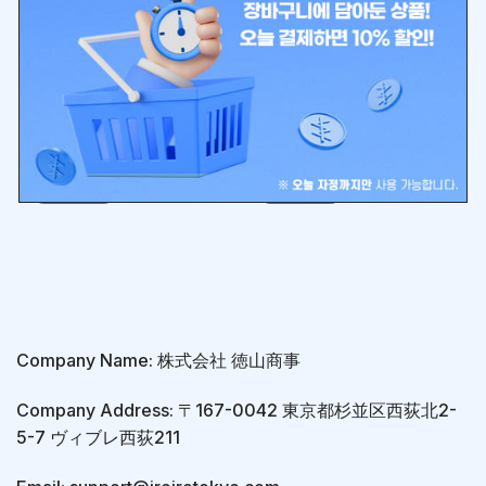
뷰티안 발가락 피트 1켤레
뷰티안 발바닥 피트 1발분
₩
9,933
₩
9,933
🚀빠른배송+2
🚀빠른배송+2
확실히 밀착 전 미끄럼 방지 샌들
샌들 뮬에 최적인 발바닥용 미끄
뮬에 최적인 발끝용의 미끄럼 방
럼 방지. 두꺼운 부드러운 젤이 발
지
바닥 부분에 걸리는 충격을 완화
합니다.
장바구니
장바구니
Company Name: 株式会社 徳山商事
Company Address: 〒167-0042 東京都杉並区西荻北2-
5-7 ヴィブレ西荻211