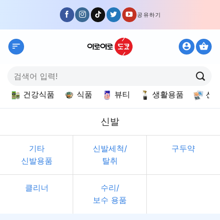
Skip
공유하기
to
content
검
색:
건강식품
식품
뷰티
생활용품
선
신발
기타
신발세척/
구두약
신발용품
탈취
클리너
수리/
보수 용품