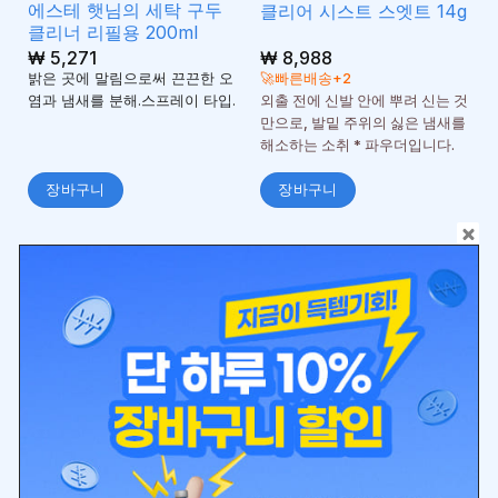
에스테 햇님의 세탁 구두
클리어 시스트 스엣트 14g
클리너 리필용 200ml
₩
5,271
₩
8,988
밝은 곳에 말림으로써 끈끈한 오
🚀빠른배송+2
염과 냄새를 분해.스프레이 타입.
외출 전에 신발 안에 뿌려 신는 것
만으로, 발밑 주위의 싫은 냄새를
해소하는 소취 * 파우더입니다.
장바구니
장바구니
보호쿠션/패드
보호쿠션/패드