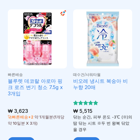
빠른배송
때수건/샤워타월
블루렛 데코랄 아로마 핑
비오레 냉시트 복숭아 비
크 로즈 변기 청소 7.5g x
누향 20매
3개입
₩
3,623
5 중에서
₩
5,515
5
로 평가
🚀빠른배송+2
약 1개월분(1개당
닦는 순간, 피부 온도 -3℃ (※)의
됨
약 10일분 X 3개)
땀 닦는 시트 ※두 번 왕복 닦았
을 경우