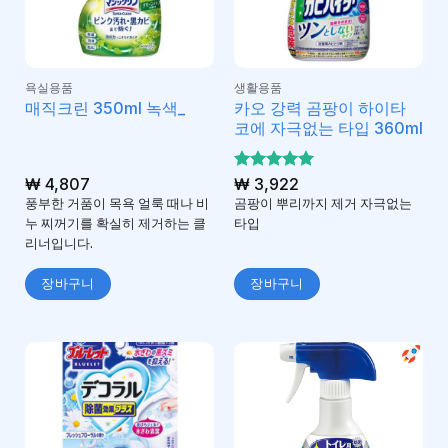
욕실용품
생활용품
카오 강력 곰팡이 하이타
매직크린 350ml 녹색_
코에 자극없는 타입 360ml
₩
4,807
5 중에서
₩
3,922
5
로 평가
풍부한 거품이 목욕 얼룩 때나 비
곰팡이 뿌리까지 제거 자극없는
됨
누 찌꺼기를 확실히 제거하는 클
타입
리너입니다.
장바구니
장바구니