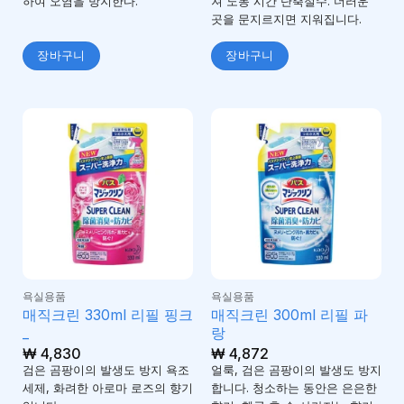
하여 오염을 방지한다.
져 노동 시간 단축절수. 더러운
곳을 문지르지면 지워집니다.
장바구니
장바구니
욕실용품
욕실용품
매직크린 330ml 리필 핑크
매직크린 300ml 리필 파
_
랑
₩
4,830
₩
4,872
검은 곰팡이의 발생도 방지 욕조
얼룩, 검은 곰팡이의 발생도 방지
세제, 화려한 아로마 로즈의 향기
합니다. 청소하는 동안은 은은한