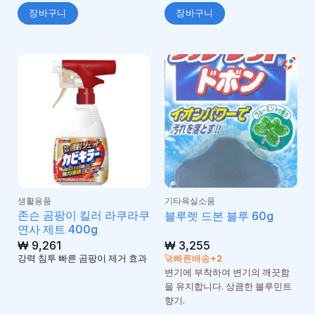
장바구니
장바구니
생활용품
기타욕실소품
존슨 곰팡이 킬러 라쿠라쿠
블루렛 드본 블루 60g
연사 제트 400g
₩
9,261
₩
3,255
강력 침투 빠른 곰팡이 제거 효과
🚀빠른배송+2
변기에 부착하여 변기의 깨끗함
을 유지합니다. 상큼한 블루민트
향기.