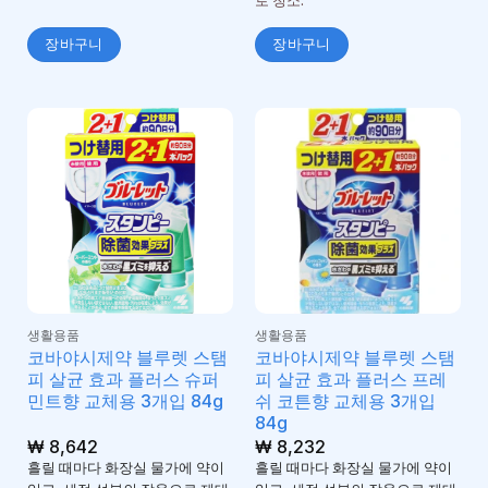
로 청소.
장바구니
장바구니
생활용품
생활용품
코바야시제약 블루렛 스탬
코바야시제약 블루렛 스탬
피 살균 효과 플러스 슈퍼
피 살균 효과 플러스 프레
민트향 교체용 3개입 84g
쉬 코튼향 교체용 3개입
84g
₩
8,642
₩
8,232
흘릴 때마다 화장실 물가에 약이
흘릴 때마다 화장실 물가에 약이