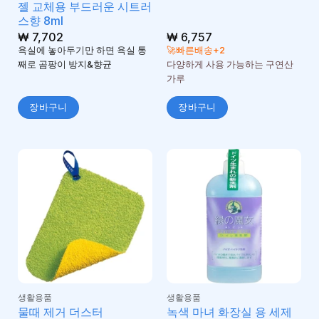
젤 교체용 부드러운 시트러
스향 8ml
₩
7,702
₩
6,757
욕실에 놓아두기만 하면 욕실 통
🚀빠른배송+2
째로 곰팡이 방지&향균
다양하게 사용 가능하는 구연산
가루
장바구니
장바구니
생활용품
생활용품
녹색 마녀 화장실 용 세제
물때 제거 더스터