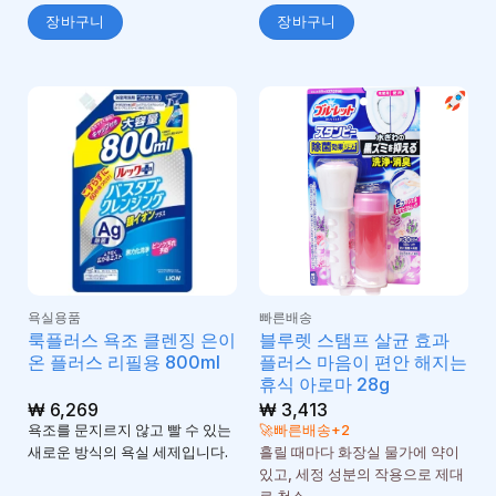
장바구니
장바구니
욕실용품
빠른배송
룩플러스 욕조 클렌징 은이
블루렛 스탬프 살균 효과
온 플러스 리필용 800ml
플러스 마음이 편안 해지는
휴식 아로마 28g
₩
6,269
₩
3,413
욕조를 문지르지 않고 빨 수 있는
🚀빠른배송+2
새로운 방식의 욕실 세제입니다.
흘릴 때마다 화장실 물가에 약이
있고, 세정 성분의 작용으로 제대