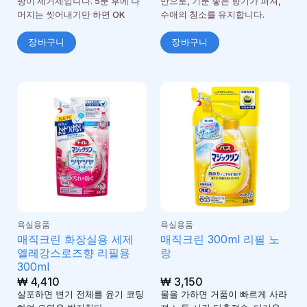
팡이 제거제입니다. 5분 후에 나
만으로, 기분 좋은 향기가 퍼져,
1
로
머지는 씻어내기만 하면 OK
수애의 청소를 유지합니다.
평
가
장바구니
장바구니
됨
욕실용품
욕실용품
매직크린 화장실용 세제
매직크린 300ml 리필 노
엘레강스로즈향 리필용
랑
300ml
₩
4,410
₩
3,150
살포하면 변기 전체를 윤기 코팅
물을 가하면 거품이 빠르게 사라