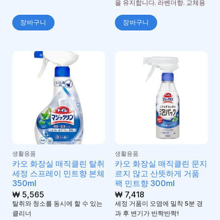
을 유지합니다. 라벤더향. 교체용
장바구니
장바구니
생활용품
생활용품
카오 화장실 매직클린 탈취
카오 화장실 매직클린 문지
세정 스프레이 민트향 본체
르지 않고 산뜻하게 거품
350ml
팩 민트향 300ml
₩
5,565
₩
7,418
탈취와 청소를 동시에 할 수 있는
세정 거품이 오염에 밀착 5분 경
클리너
과 후 변기가 반짝반짝!