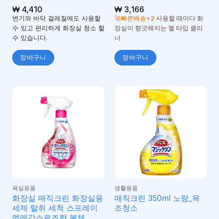
₩
4,410
5 중에서
₩
3,166
5
로 평가
변기와 바닥 걸레질에도 사용할
🚀빠른배송+2
사용할 때마다 화
됨
수 있고 편리하게 화장실 청소 할
장실이 향긋해지는 젤 타입 클리
수 있습니다.
너
장바구니
장바구니
욕실용품
생활용품
화장실 매직크린 화장실용
매직크린 350ml 노랑_욕
세제 탈취 세척 스프레이
조청소
엘레강스로즈향 본체