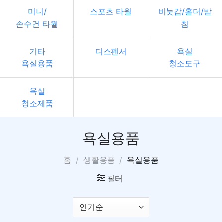
미니/
스포츠 타월
비눗갑/홀더/받
손수건 타월
침
기타
디스펜서
욕실
욕실용품
청소도구
욕실
청소제품
욕실용품
홈
/
생활용품
/
욕실용품
필터