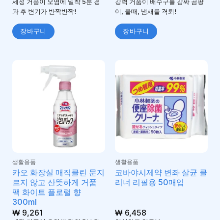
세정 거품이 오염에 밀착 5분 경
강력 거품이 배수구를 감싸 곰팡
과 후 변기가 반짝반짝!
이, 물때, 냄새를 격퇴!
장바구니
장바구니
생활용품
생활용품
카오 화장실 매직클린 문지
코바야시제약 변좌 살균 클
르지 않고 산뜻하게 거품
리너 리필용 50매입
팩 화이트 플로럴 향
300ml
₩
9,261
₩
6,458