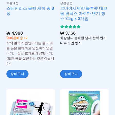
빠른배송
생활용품
스테인리스 물병 세척 중 8
코바야시제약 블루렛 데코
정
랄 릴랙스 아로마 변기 청
소 7.5g x 3개입
₩
4,988
5 중에서
₩
3,166
5
로 평가
🚀빠른배송+2
화장실의 불쾌한 냄새 완화 변기
됨
착색 얼룩의 원인이되는 폴리 페
내부 오염 방지
놀 등을 분해하고 안전하게 없앱
니다. 살균 효과로 깨끗합니다.
(모든 균을 살균하는 것은 아닙니
다.)
장바구니
장바구니