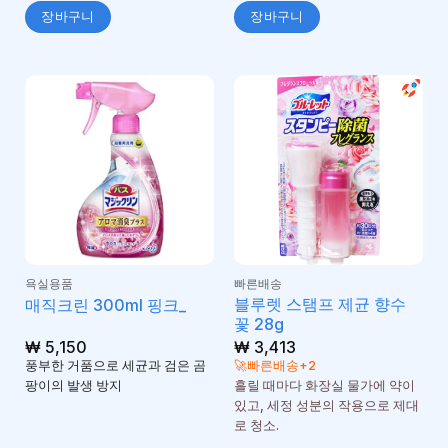
장바구니
장바구니
욕실용품
빠른배송
블루렛 스탬프 제균 향수
매직크린 300ml 핑크_
꽃 28g
₩
5,150
₩
3,413
풍부한 거품으로 세균과 검은 곰
🚀빠른배송+2
팡이의 발생 방지
흘릴 때마다 화장실 물가에 약이
있고, 세정 성분의 작용으로 제대
로 청소.