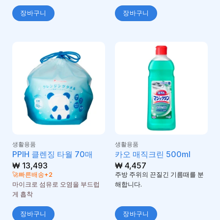
장바구니
장바구니
생활용품
생활용품
PPIH 클렌징 타월 70매
카오 매직크린 500ml
₩
13,493
₩
4,457
🚀빠른배송+2
주방 주위의 끈질긴 기름때를 분
마이크로 섬유로 오염을 부드럽
해합니다.
게 흡착
장바구니
장바구니