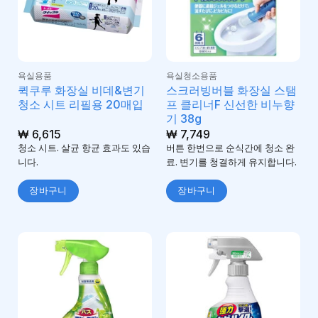
욕실용품
욕실청소용품
퀵쿠루 화장실 비데&변기
스크러빙버블 화장실 스탬
청소 시트 리필용 20매입
프 클리너F 신선한 비누향
기 38g
₩
6,615
₩
7,749
청소 시트. 살균 항균 효과도 있습
버튼 한번으로 순식간에 청소 완
니다.
료. 변기를 청결하게 유지합니다.
장바구니
장바구니