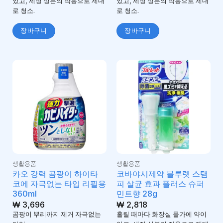
있고, 세정 성분의 작용으로 제대
있고, 세정 성분의 작용으로 제대
로 청소.
로 청소.
장바구니
장바구니
생활용품
생활용품
카오 강력 곰팡이 하이타
코바야시제약 블루렛 스탬
코에 자극없는 타입 리필용
피 살균 효과 플러스 슈퍼
360ml
민트향 28g
₩
3,696
₩
2,818
곰팡이 뿌리까지 제거 자극없는
흘릴 때마다 화장실 물가에 약이