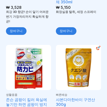
체 350ml
₩
3,528
₩
5,150
최강 3D 향균! 손이 닿기 어려운
화장실용 탈취, 세정 스프레이
변기 가장자리까지 확실하게 향
균!
장바구니
장바구니
생활용품
빠른배송
존슨 곰팡이 킬러 욕실에
샤본다마한바이 구연산
놓기만 하면 곰팡이 방지
300g