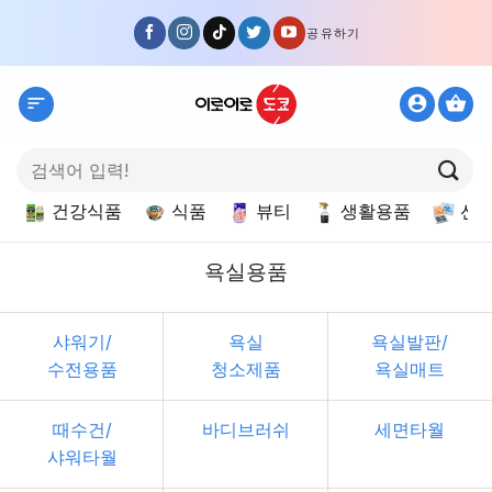
Skip
공유하기
to
content
검
색:
건강식품
식품
뷰티
생활용품
선
욕실용품
샤워기/
욕실
욕실발판/
수전용품
청소제품
욕실매트
때수건/
바디브러쉬
세면타월
샤워타월