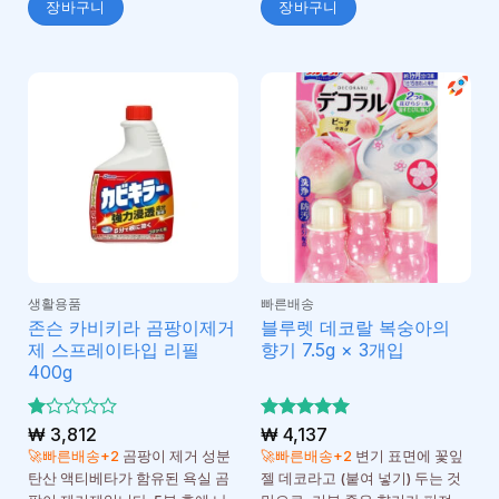
장바구니
장바구니
생활용품
빠른배송
존슨 카비키라 곰팡이제거
블루렛 데코랄 복숭아의
제 스프레이타입 리필
향기 7.5g × 3개입
400g
5
₩
3,812
5 중에서
₩
4,137
5
중
로 평가
🚀빠른배송+2
곰팡이 제거 성분
🚀빠른배송+2
변기 표면에 꽃잎
에
됨
탄산 액티베타가 함유된 욕실 곰
젤 데코라고 (붙여 넣기) 두는 것
서