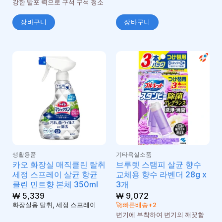
강한 발포 력으로 구석 구석 청소
장바구니
장바구니
생활용품
기타욕실소품
카오 화장실 매직클린 탈취
브루렛 스탬피 살균 향수
세정 스프레이 살균 항균
교체용 향수 라벤더 28g x
클린 민트향 본체 350ml
3개
₩
5,339
₩
9,072
화장실용 탈취, 세정 스프레이
🚀빠른배송+2
변기에 부착하여 변기의 깨끗함