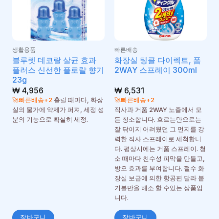
생활용품
빠른배송
블루렛 데코랄 살균 효과
화장실 팅클 다이렉트, 폼
플러스 신선한 플로랄 향기
2WAY 스프레이 300ml
23g
₩
4,956
₩
6,531
🚀빠른배송+2
흘릴 때마다, 화장
🚀빠른배송+2
실의 물가에 약제가 퍼져, 세정 성
직사과 거품 2WAY 노즐에서 모
분의 기능으로 확실히 세정.
든 청소합니다. 흐르는만으로는
잘 닦이지 어려웠던 그 먼지를 강
력한 직사 스프레이로 세척합니
다. 평상시에는 거품 스프레이. 청
소 때마다 친수성 피막을 만들고,
방오 효과를 부여합니다. 절수 화
장실 보급에 의한 항공편 달라 붙
기불만을 해소 할 수있는 상품입
니다.
장바구니
장바구니