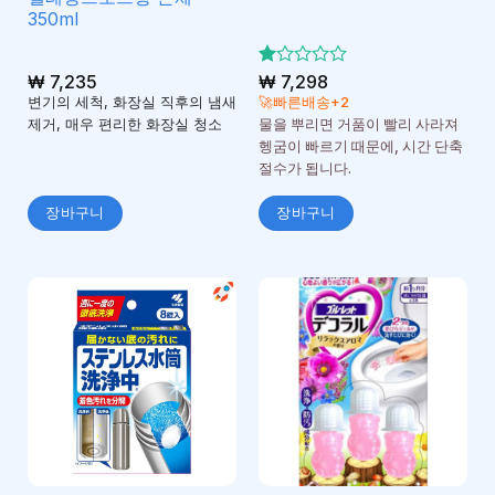
350ml
₩
7,235
5
₩
7,298
중
변기의 세척, 화장실 직후의 냄새
🚀빠른배송+2
에
제거, 매우 편리한 화장실 청소
물을 뿌리면 거품이 빨리 사라져
서
헹굼이 빠르기 때문에, 시간 단축
1
로
절수가 됩니다.
평
가
장바구니
장바구니
됨