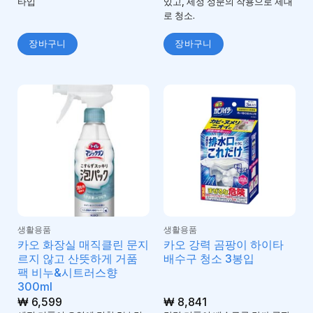
타입
있고, 세정 성분의 작용으로 제대
로 청소.
장바구니
장바구니
생활용품
생활용품
카오 화장실 매직클린 문지
카오 강력 곰팡이 하이타
르지 않고 산뜻하게 거품
배수구 청소 3봉입
팩 비누&시트러스향
300ml
₩
6,599
₩
8,841