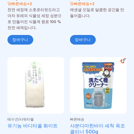
🚀빠른배송+2
🚀빠른배송+2
천연 세정제 소호로리핏도라고
에센셜 오일로 달콤한 공간을 만
야자 유래의 식물성 세정 성분으
들어줍니다.
로 만들어진 식물계 원료 100 %
천연 세제입니다.
장바구니
장바구니
때수건/샤워타월
빠른배송
샤본다마한바이 세척 욕조
유기농 바디타올 화이트
클리너 500g