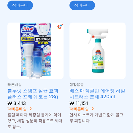
장바구니
장바구니
빠른배송
생활용품
블루렛 스탬프 살균 효과
배스 매직클린 에어젯 허벌
플러스 프레쉬 코튼 28g
시트러스 본체 420ml
₩
3,413
₩
11,151
🚀빠른배송+2
🚀빠른배송+2
흘릴 때마다 화장실 물가에 약이
연사 미스트가 가볍고 얇게 골고
있고, 세정 성분의 작용으로 제대
루 퍼집니다
로 청소.