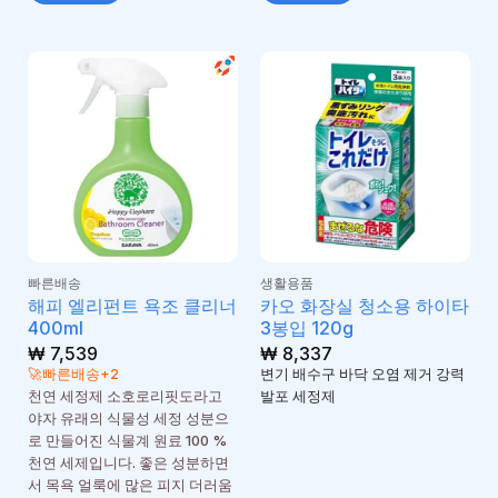
빠른배송
생활용품
해피 엘리펀트 욕조 클리너
카오 화장실 청소용 하이타
400ml
3봉입 120g
₩
7,539
₩
8,337
🚀빠른배송+2
변기 배수구 바닥 오염 제거 강력
천연 세정제 소호로리핏도라고
발포 세정제
야자 유래의 식물성 세정 성분으
로 만들어진 식물계 원료 100 %
천연 세제입니다. 좋은 성분하면
서 목욕 얼룩에 많은 피지 더러움