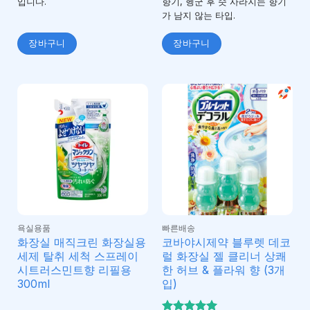
입니다.
향기, 헹군 후 슷 사라지는 향기
가 남지 않는 타입.
장바구니
장바구니
욕실용품
빠른배송
화장실 매직크린 화장실용
코바야시제약 블루렛 데코
세제 탈취 세척 스프레이
럴 화장실 젤 클리너 상쾌
시트러스민트향 리필용
한 허브 & 플라워 향 (3개
300ml
입)