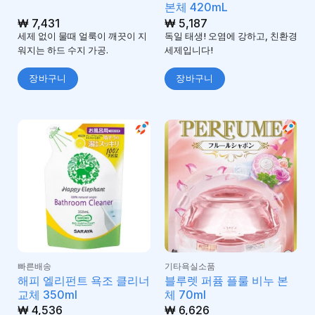
본체 420mL
₩
7,431
₩
5,187
세제 없이 물때 얼룩이 깨끗이 지
독일 태생! 오염에 강하고, 친환경
워지는 하드 수지 가공.
세제입니다!
장바구니
장바구니
빠른배송
기타욕실소품
해피 엘리펀트 욕조 클리너
블루렛 퍼퓸 플룰 비누 본
교체 350ml
체 70ml
₩
4,536
₩
6,626