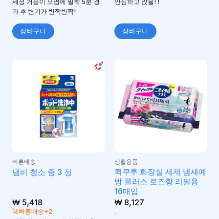
세정 거품이 오염에 밀착 5분 경
안심하고 앉을! !
과 후 변기가 반짝반짝!
장바구니
장바구니
빠른배송
생활용품
퀵쿠루 화장실 세제 냄새예
냄비 청소 중 3 정
방 플러스 로즈향 리필용
16매입
₩
5,418
₩
8,127
🚀빠른배송+2
.