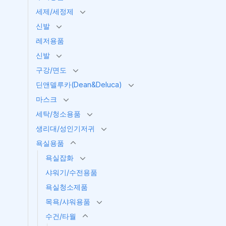
세제/세정제
신발
레저용품
신발
구강/면도
딘앤델루카(Dean&Deluca)
마스크
세탁/청소용품
생리대/성인기저귀
욕실용품
욕실잡화
샤워기/수전용품
욕실청소제품
목욕/샤워용품
수건/타월