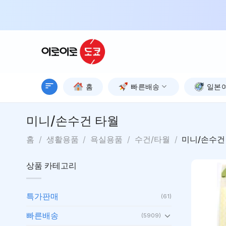
Skip
to
content
홈
빠른배송
일본
미니/손수건 타월
홈
/
생활용품
/
욕실용품
/
수건/타월
/
미니/손수건
상품 카테고리
특가판매
(61)
빠른배송
(5909)