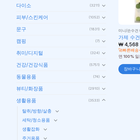
다이소
(3211)
피부/스킨케어
(1052)
문구
(1831)
미니/손수건
가제 수건
캠핑
(7)
₩
4,568
🚀빠른배송
취미/디지털
(324)
면 100% 
건강/건강식품
(5751)
장바구
동물용품
(74)
뷰티/화장품
(2910)
생활용품
(3533)
탈취/방향/살충
세탁/청소용품
생활잡화
주거용품