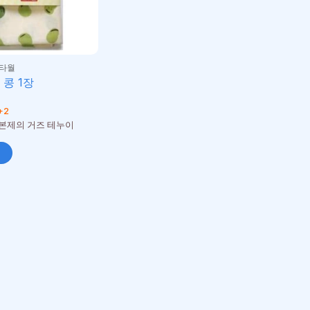
 타월
 콩 1장
+2
일본제의 거즈 테누이
니