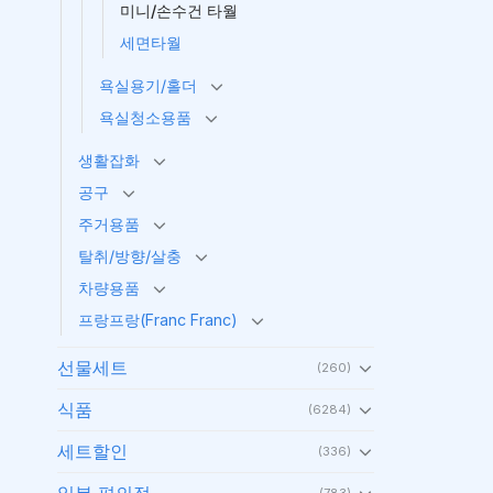
미니/손수건 타월
세면타월
욕실용기/홀더
욕실청소용품
생활잡화
공구
주거용품
탈취/방향/살충
차량용품
프랑프랑(Franc Franc)
선물세트
(260)
식품
(6284)
세트할인
(336)
일본 편의점
(783)