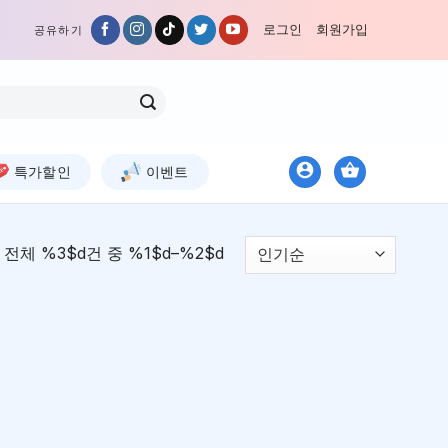
로그인
회원가입
공유하기
특가할인
이벤트
전체 %3$d건 중 %1$d–%2$d