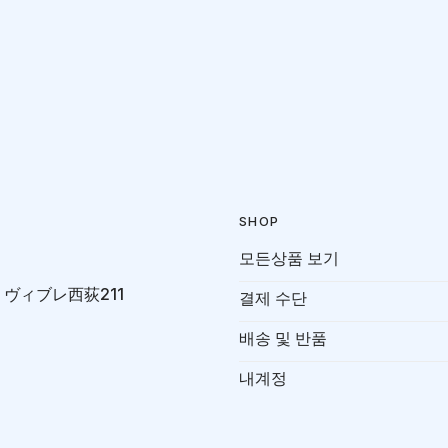
SHOP
모든상품 보기
-7 ヴィブレ西荻211
결제 수단
배송 및 반품
내계정