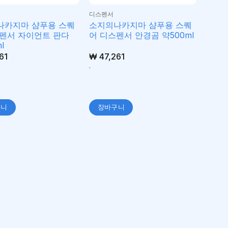
디스펜서
나카지마 샴푸용 스퀘
소지의나카지마 샴푸용 스퀘
펜서 자이언트 판다
어 디스펜서 안경곰 약500ml
l
61
₩
47,261
.
구니
장바구니