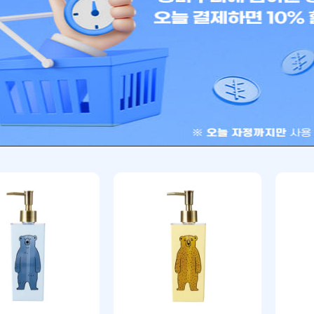
디스펜서
디스펜서
(우디)디스펜서 린스
WOODY(우디)디스펜서 바디
WOOD
(블랙x월넛 타입)
워시 700ml (블랙x월넛 타
700m
입)
6
₩
42,966
₩
42,9
.
.
니
장바구니
장바