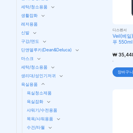
세탁/청소용품
생활잡화
레저용품
디스펜서
신발
Veil(
구강/면도
푸 550ml
딘앤델루카(Dean&Deluca)
₩
35,44
마스크
.
세탁/청소용품
장바구
생리대/성인기저귀
욕실용품
욕실청소제품
욕실잡화
샤워기/수전용품
목욕/샤워용품
수건/타월