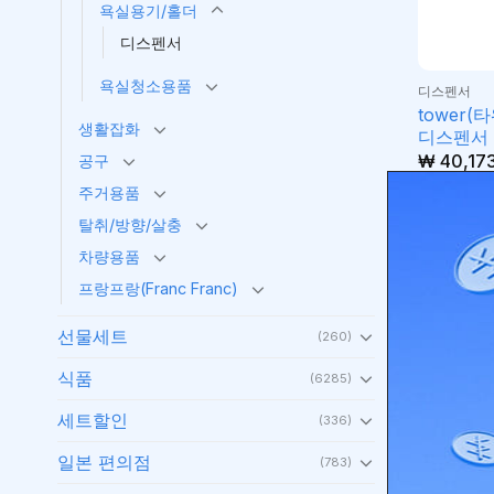
욕실용기/홀더
디스펜서
욕실청소용품
디스펜서
tower
생활잡화
디스펜서 
₩
40,17
공구
.
주거용품
탈취/방향/살충
장바구
차량용품
프랑프랑(Franc Franc)
선물세트
(260)
식품
(6285)
세트할인
(336)
일본 편의점
(783)