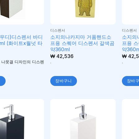
디스펜서
디스펜서
(우디)디스펜서 바디
소지의나카지마 거품핸드소
소지의
ml (화이트x월넛 타
프용 스퀘어 디스펜서 갈색곰
프용 스
약360ml
약360m
₩
42,536
₩
42,5
 나뭇결 디자인의 디스펜
.
.
니
장바구니
장바