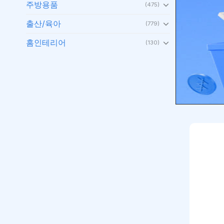
주방용품
(475)
출산/육아
디스펜서
(779)
WOODY
홈인테리어
700ml 
(130)
₩
42,96
.
장바구