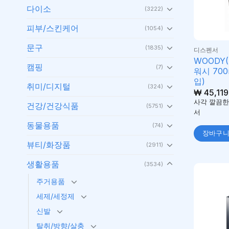
다이소
(3222)
피부/스킨케어
(1054)
문구
(1835)
디스펜서
WOODY
캠핑
(7)
워시 700
입)
취미/디지털
(324)
₩
45,119
사각 깔끔한
건강/건강식품
(5751)
서
동물용품
(74)
장바구
뷰티/화장품
(2911)
생활용품
(3534)
주거용품
세제/세정제
신발
탈취/방향/살충