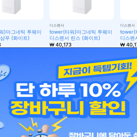
디스펜서
디스펜서
(타워)마그네틱 투웨이
tower(타워)마그네틱 투웨이
towe
샴푸 (화이트)
디스펜서 린스 (화이트)
디스펜서
3
₩
40,173
₩
40,1
.
.
니
장바구니
장바