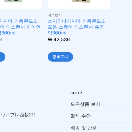
디스펜서
카지마 거품핸드소
소지의나카지마 거품핸드소
퀘어 디스펜서 자이언
프용 스퀘어 디스펜서 흑곰
360ml
약360ml
6
₩
42,536
.
니
장바구니
SHOP
모든상품 보기
-7 ヴィブレ西荻211
결제 수단
배송 및 반품