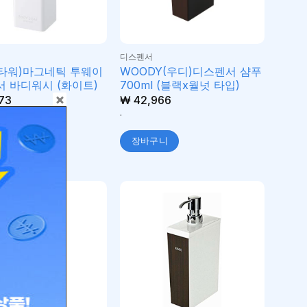
디스펜서
r(타워)마그네틱 투웨이
WOODY(우디)디스펜서 샴푸
 바디워시 (화이트)
700ml (블랙x월넛 타입)
73
₩
42,966
.
구니
장바구니