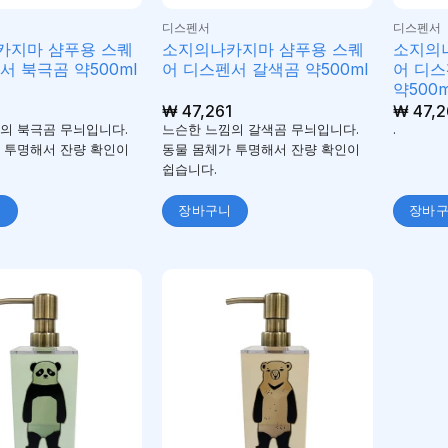
디스펜서
디스펜서
카지마 샴푸용 스퀘
소지의나카지마 샴푸용 스퀘
소지의
서 북극곰 약500ml
어 디스펜서 갈색곰 약500ml
어 디스
약500m
1
₩
47,261
₩
47,2
의 북극곰 무늬입니다.
느슨한 느낌의 갈색곰 무늬입니다.
.
 투명해서 잔량 확인이
동물 몸체가 투명해서 잔량 확인이
쉽습니다.
니
장바구니
장바