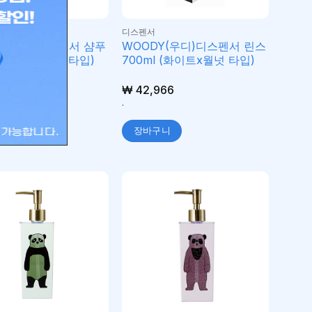
디스펜서
Y(우디)디스펜서 샴푸
WOODY(우디)디스펜서 린스
l (화이트x월넛 타입)
700ml (화이트x월넛 타입)
66
₩
42,966
.
구니
장바구니