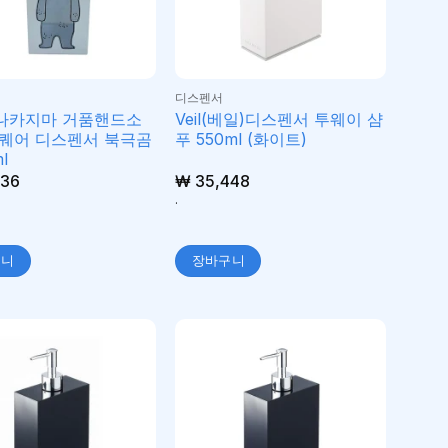
디스펜서
나카지마 거품핸드소
Veil(베일)디스펜서 투웨이 샴
퀘어 디스펜서 북극곰
푸 550ml (화이트)
l
36
₩
35,448
.
구니
장바구니