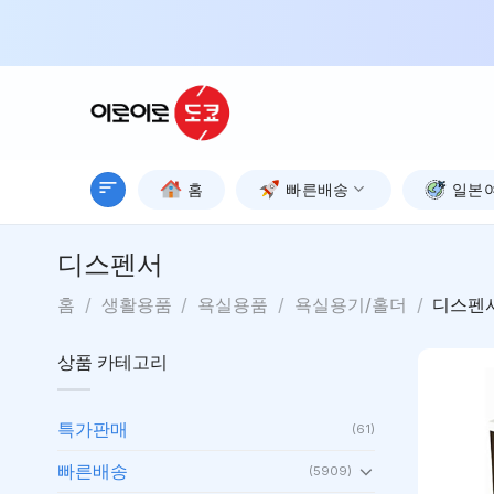
Skip
to
content
홈
빠른배송
일본
디스펜서
홈
/
생활용품
/
욕실용품
/
욕실용기/홀더
/
디스펜
상품 카테고리
특가판매
(61)
빠른배송
(5909)