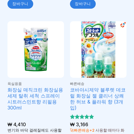
장바구니
장바구니
욕실용품
빠른배송
화장실 매직크린 화장실용
코바야시제약 블루렛 데코
세제 탈취 세척 스프레이
럴 화장실 젤 클리너 상쾌
시트러스민트향 리필용
한 허브 & 플라워 향 (3개
300ml
입)
₩
4,410
5 중에서
₩
3,166
5
로 평가
변기와 바닥 걸레질에도 사용할
🚀빠른배송+2
사용할 때마다 화
됨