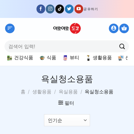
Skip
공유하기
to
content
검
색:
건강식품
식품
뷰티
생활용품
선
욕실청소용품
홈
/
생활용품
/
욕실용품
/
욕실청소용품
필터