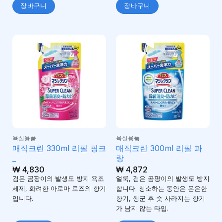
장바구니
장바구니
욕실용품
욕실용품
매직크린 330ml 리필 핑크
매직크린 300ml 리필 파
_
랑
₩
4,830
₩
4,872
검은 곰팡이의 발생도 방지 욕조
얼룩, 검은 곰팡이의 발생도 방지
세제, 화려한 아로마 로즈의 향기
합니다. 청소하는 동안은 은은한
입니다.
향기, 헹군 후 슷 사라지는 향기
가 남지 않는 타입.