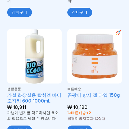
거
게!
장바구니
장바구니
생활용품
빠른배송
가설 화장실용 탈취액 바이
곰팡이 방지 젤 타입 150g
오지씨 600 1000mL
₩
18,911
₩
10,190
가볍게 변기를 닦고하시면 효소
🚀빠른배송+2
의 작용으로 세정 수 있습니다.
곰팡이방지효과 욕실용