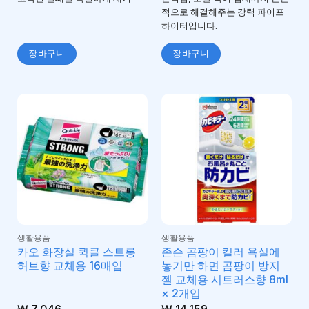
적으로 해결해주는 강력 파이프
하이터입니다.
장바구니
장바구니
생활용품
생활용품
카오 화장실 퀵클 스트롱
존슨 곰팡이 킬러 욕실에
허브향 교체용 16매입
놓기만 하면 곰팡이 방지
젤 교체용 시트러스향 8ml
× 2개입
₩
7,046
₩
14,159