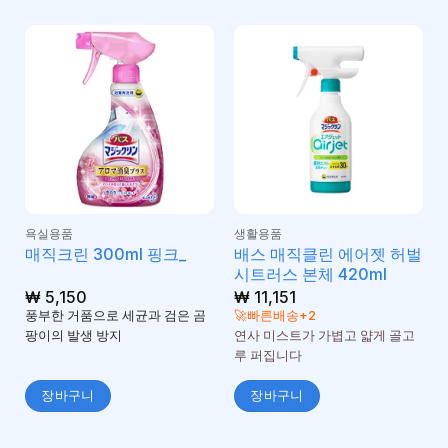
욕실용품
생활용품
배스 매직클린 에어젯 허벌
매직크린 300ml 핑크_
시트러스 본체 420ml
₩
5,150
₩
11,151
풍부한 거품으로 세균과 검은 곰
🚀빠른배송+2
팡이의 발생 방지
연사 미스트가 가볍고 얇게 골고
루 퍼집니다
장바구니
장바구니