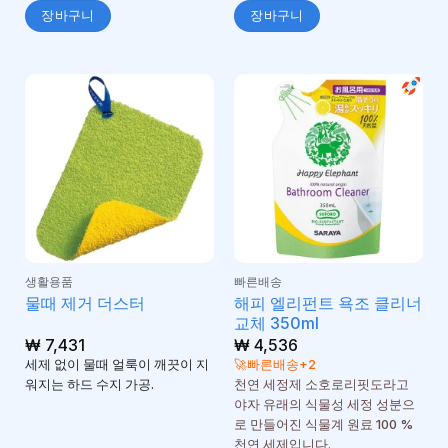
장바구니
장바구니
생활용품
빠른배송
해피 엘리펀트 욕조 클리너
물때 제거 더스터
교체 350ml
₩
7,431
₩
4,536
세제 없이 물때 얼룩이 깨끗이 지
🚀빠른배송+2
워지는 하드 수지 가공.
천연 세정제 소호로리핏도라고
야자 유래의 식물성 세정 성분으
로 만들어진 식물계 원료 100 %
천연 세제입니다.