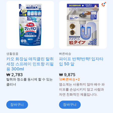
생활용품
빠른배송
카오 화장실 매직클린 탈취
파이프 반짝!반짝! 입자타
세정 스프레이 민트향 리필
입 50 알
용 300ml
₩
2,783
₩
9,875
탈취와 청소를 동시에 할 수 있는
🚀빠른배송+2
클리너
염소계는 사용하지 않아 배수 파
이프를 손상시키지 않고 사람과
자연 친화적인 제품입니다.
장바구니
장바구니