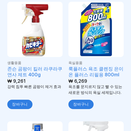
생활용품
욕실용품
존슨 곰팡이 킬러 라쿠라쿠
룩플러스 욕조 클렌징 은이
연사 제트 400g
온 플러스 리필용 800ml
₩
9,261
₩
6,269
강력 침투 빠른 곰팡이 제거 효과
욕조를 문지르지 않고 빨 수 있는
새로운 방식의 욕실 세제입니다.
장바구니
장바구니