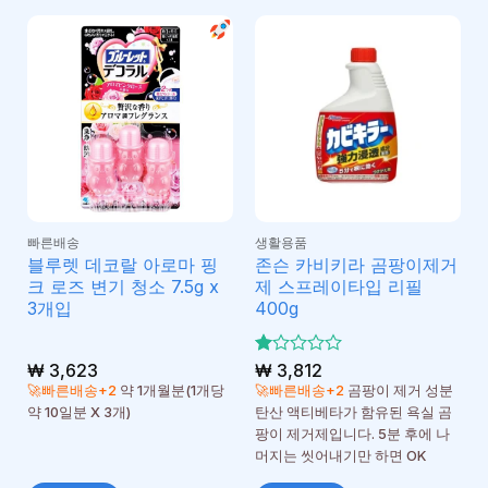
빠른배송
생활용품
블루렛 데코랄 아로마 핑
존슨 카비키라 곰팡이제거
크 로즈 변기 청소 7.5g x
제 스프레이타입 리필
3개입
400g
₩
3,623
5
₩
3,812
중
🚀빠른배송+2
약 1개월분(1개당
🚀빠른배송+2
곰팡이 제거 성분
에
약 10일분 X 3개)
탄산 액티베타가 함유된 욕실 곰
서
팡이 제거제입니다. 5분 후에 나
1
로
머지는 씻어내기만 하면 OK
평