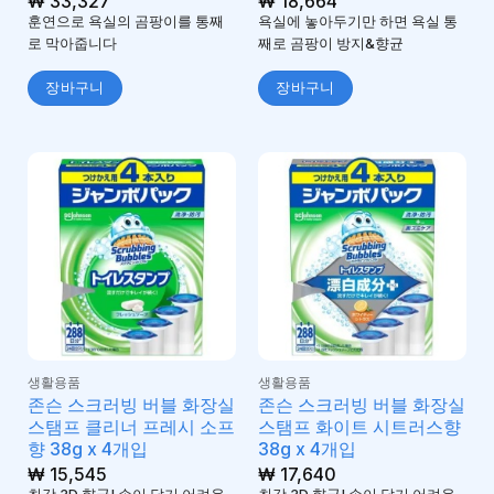
₩
33,327
₩
18,664
훈연으로 욕실의 곰팡이를 통째
욕실에 놓아두기만 하면 욕실 통
로 막아줍니다
째로 곰팡이 방지&향균
장바구니
장바구니
생활용품
생활용품
존슨 스크러빙 버블 화장실
존슨 스크러빙 버블 화장실
스탬프 클리너 프레시 소프
스탬프 화이트 시트러스향
향 38g x 4개입
38g x 4개입
₩
15,545
₩
17,640