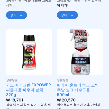
2종류의 연마재를 배합한 고농도
고점도 젤이 곰팡이에 딱 밀착되
세제
어 제거!
장바구니
장바구니
생활용품
생활용품
카오 매직크린 EXPOWER
린레이 울트라 하드 코팅
찌든때용 파우더 본체
주방 싱크 배수구용
320g
500ml
₩
18,701
₩
20,570
강력 발포 파워로 쌓인 오염을 제
발수효과로 청소가 더욱 간편하