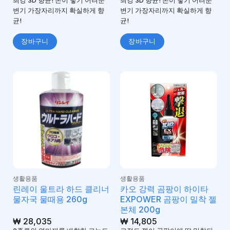
최강 3D 향균! 손이 닿기 어려운
최강 3D 향균! 손이 닿기 어려운
변기 가장자리까지 확실하게 향
변기 가장자리까지 확실하게 향
균!
균!
장바구니
장바구니
생활용품
생활용품
린레이 울트라 하드 클리너
카오 강력 곰팡이 하이타
물자국 물때용 260g
EXPOWER 곰팡이 밀착 젤
본체 200g
₩
28,035
₩
14,805