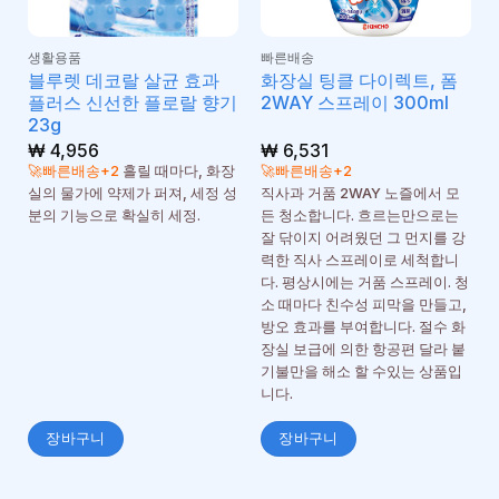
생활용품
빠른배송
블루렛 데코랄 살균 효과
화장실 팅클 다이렉트, 폼
플러스 신선한 플로랄 향기
2WAY 스프레이 300ml
23g
₩
4,956
₩
6,531
🚀빠른배송+2
흘릴 때마다, 화장
🚀빠른배송+2
실의 물가에 약제가 퍼져, 세정 성
직사과 거품 2WAY 노즐에서 모
분의 기능으로 확실히 세정.
든 청소합니다. 흐르는만으로는
잘 닦이지 어려웠던 그 먼지를 강
력한 직사 스프레이로 세척합니
다. 평상시에는 거품 스프레이. 청
소 때마다 친수성 피막을 만들고,
방오 효과를 부여합니다. 절수 화
장실 보급에 의한 항공편 달라 붙
기불만을 해소 할 수있는 상품입
니다.
장바구니
장바구니