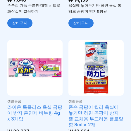
수분감 가득 두툼한 대형 시트로
욕실에 놓아두기만 하면 욕실 통
화장실이 깔끔하게
째로 곰팡이 방지&향균
장바구니
장바구니
생활용품
생활용품
라이온 룩플러스 욕실 곰팡
존슨 곰팡이 킬러 욕실에
이 방지 훈연제 비누향 4g
놓기만 하면 곰팡이 방지
x 3개입
젤 교체용 부드러운 플로랄
향 8ml × 2개