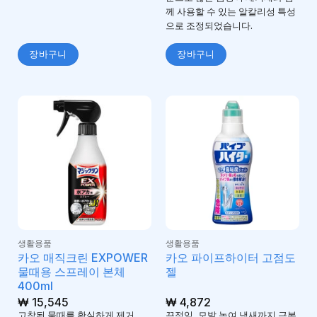
께 사용할 수 있는 알칼리성 특성
으로 조정되었습니다.
장바구니
장바구니
생활용품
생활용품
카오 매직크린 EXPOWER
카오 파이프하이터 고점도
물때용 스프레이 본체
젤
400ml
₩
15,545
₩
4,872
고착된 물때를 확실하게 제거
끈적임, 모발 녹여 냄새까지 근본