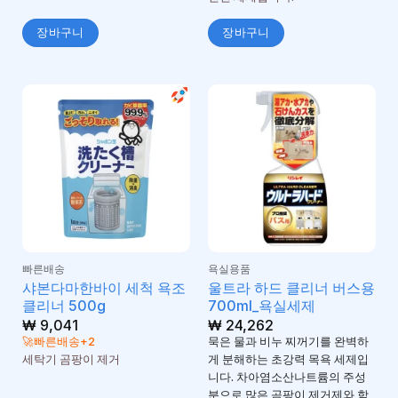
장바구니
장바구니
빠른배송
욕실용품
샤본다마한바이 세척 욕조
울트라 하드 클리너 버스용
클리너 500g
700ml_욕실세제
₩
9,041
₩
24,262
🚀빠른배송+2
묵은 물과 비누 찌꺼기를 완벽하
세탁기 곰팡이 제거
게 분해하는 초강력 목욕 세제입
니다. 차아염소산나트륨의 주성
분으로 많은 곰팡이 제거제와 함