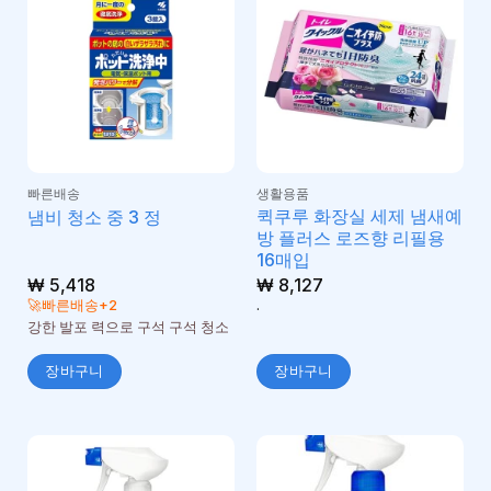
빠른배송
생활용품
퀵쿠루 화장실 세제 냄새예
냄비 청소 중 3 정
방 플러스 로즈향 리필용
16매입
₩
5,418
₩
8,127
🚀빠른배송+2
.
강한 발포 력으로 구석 구석 청소
장바구니
장바구니