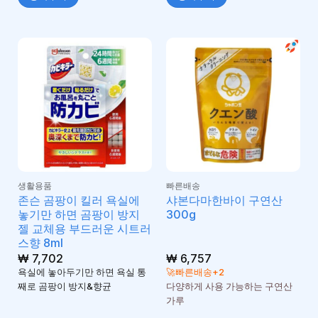
생활용품
빠른배송
존슨 곰팡이 킬러 욕실에
샤본다마한바이 구연산
놓기만 하면 곰팡이 방지
300g
젤 교체용 부드러운 시트러
스향 8ml
₩
7,702
₩
6,757
욕실에 놓아두기만 하면 욕실 통
🚀빠른배송+2
째로 곰팡이 방지&향균
다양하게 사용 가능하는 구연산
가루