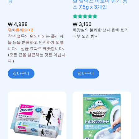
정
랄 릴랙스 아로마 변기 청
소 7.5g x 3개입
₩
4,988
5 중에서
₩
3,166
5
로 평가
🚀빠른배송+2
화장실의 불쾌한 냄새 완화 변기
됨
착색 얼룩의 원인이되는 폴리 페
내부 오염 방지
놀 등을 분해하고 안전하게 없앱
니다. 살균 효과로 깨끗합니다.
(모든 균을 살균하는 것은 아닙니
다.)
장바구니
장바구니