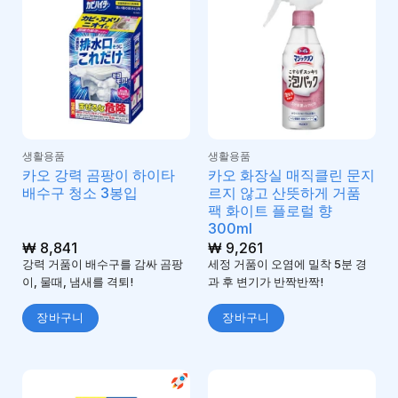
생활용품
생활용품
카오 강력 곰팡이 하이타
카오 화장실 매직클린 문지
배수구 청소 3봉입
르지 않고 산뜻하게 거품
팩 화이트 플로럴 향
300ml
₩
8,841
₩
9,261
강력 거품이 배수구를 감싸 곰팡
세정 거품이 오염에 밀착 5분 경
이, 물때, 냄새를 격퇴!
과 후 변기가 반짝반짝!
장바구니
장바구니