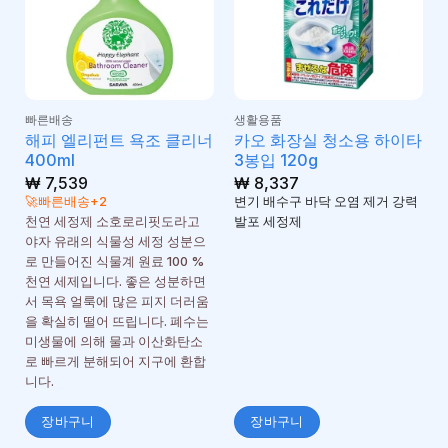
빠른배송
생활용품
해피 엘리펀트 욕조 클리너
카오 화장실 청소용 하이타
400ml
3봉입 120g
₩
7,539
₩
8,337
🚀빠른배송+2
변기 배수구 바닥 오염 제거 강력
천연 세정제 소호로리핏도라고
발포 세정제
야자 유래의 식물성 세정 성분으
로 만들어진 식물계 원료 100 %
천연 세제입니다. 좋은 성분하면
서 목욕 얼룩에 많은 피지 더러움
을 확실히 떨어 뜨립니다. 폐수는
미생물에 의해 물과 이산화탄소
로 빠르게 분해되어 지구에 환합
니다.
장바구니
장바구니