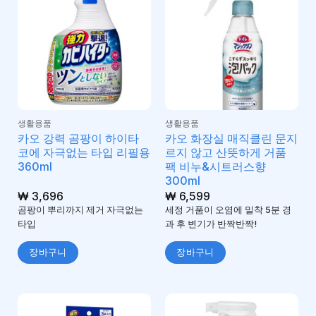
생활용품
생활용품
카오 강력 곰팡이 하이타
카오 화장실 매직클린 문지
코에 자극없는 타입 리필용
르지 않고 산뜻하게 거품
360ml
팩 비누&시트러스향
300ml
₩
3,696
₩
6,599
곰팡이 뿌리까지 제거 자극없는
세정 거품이 오염에 밀착 5분 경
타입
과 후 변기가 반짝반짝!
장바구니
장바구니