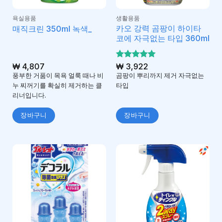
욕실용품
생활용품
카오 강력 곰팡이 하이타
매직크린 350ml 녹색_
코에 자극없는 타입 360ml
₩
4,807
5 중에서
₩
3,922
5
로 평가
풍부한 거품이 목욕 얼룩 때나 비
곰팡이 뿌리까지 제거 자극없는
됨
누 찌꺼기를 확실히 제거하는 클
타입
리너입니다.
장바구니
장바구니