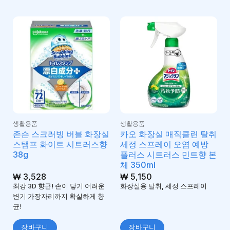
생활용품
생활용품
존슨 스크러빙 버블 화장실
카오 화장실 매직클린 탈취
스탬프 화이트 시트러스향
세정 스프레이 오염 예방
38g
플러스 시트러스 민트향 본
체 350ml
₩
3,528
₩
5,150
최강 3D 향균! 손이 닿기 어려운
화장실용 탈취, 세정 스프레이
변기 가장자리까지 확실하게 향
균!
장바구니
장바구니