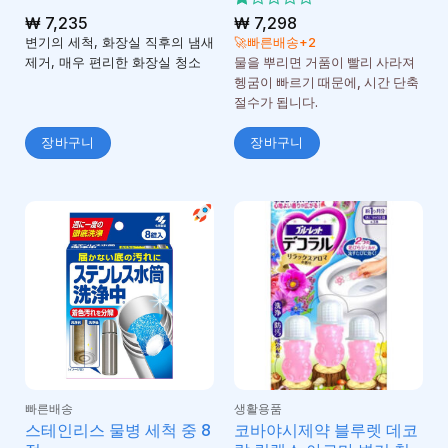
₩
7,235
5
₩
7,298
중
변기의 세척, 화장실 직후의 냄새
🚀빠른배송+2
에
제거, 매우 편리한 화장실 청소
물을 뿌리면 거품이 빨리 사라져
서
헹굼이 빠르기 때문에, 시간 단축
1
로
절수가 됩니다.
평
가
장바구니
장바구니
됨
빠른배송
생활용품
스테인리스 물병 세척 중 8
코바야시제약 블루렛 데코