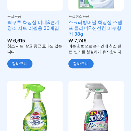
욕실용품
욕실청소용품
퀵쿠루 화장실 비데&변기
스크러빙버블 화장실 스탬
청소 시트 리필용 20매입
프 클리너F 신선한 비누향
기 38g
₩
6,615
₩
7,749
청소 시트. 살균 항균 효과도 있습
버튼 한번으로 순식간에 청소 완
니다.
료. 변기를 청결하게 유지합니다.
장바구니
장바구니