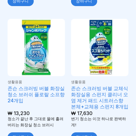
장바구니
장바구니
생활용품
생활용품
존슨 스크러빙 버블 화장실
존슨 스크러빙 버블 교체식
청소 브러쉬 플로랄 소프향
화장실용 스펀지 클리너 오
24개입
염 제거 패드 시트러스향
본체+교체용 스펀지 8개입
₩
13,230
₩
17,630
청소가 끝난 후 그대로 물에 흘려
변기 청소는 이것 하나로 완벽하
버리는 화장실 청소 브러시
게!