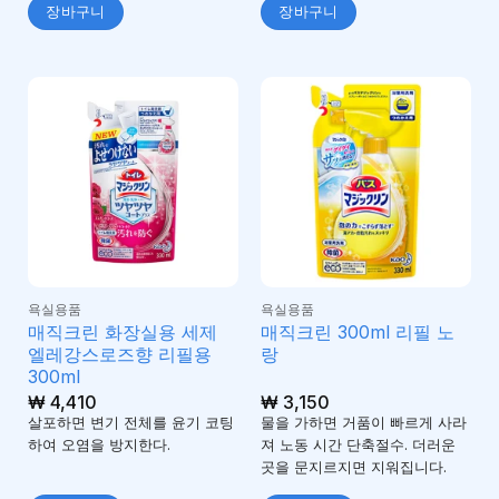
가
장바구니
장바구니
됨
욕실용품
욕실용품
매직크린 화장실용 세제
매직크린 300ml 리필 노
엘레강스로즈향 리필용
랑
300ml
₩
4,410
₩
3,150
살포하면 변기 전체를 윤기 코팅
물을 가하면 거품이 빠르게 사라
하여 오염을 방지한다.
져 노동 시간 단축절수. 더러운
곳을 문지르지면 지워집니다.