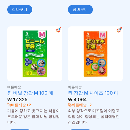
장바구니
장바구니
빠른배송
빠른배송
퀸 비닐 장갑 M 100 매
퀸 장갑 M 사이즈 100 매
₩
17,325
₩
4,064
🚀빠른배송+2
🚀빠른배송+2
기름에 강하고 벗고 끼는 착용이
외부 양각으로 미끄럼이 어렵고
부드러운 얇은 염화 비닐 장갑입
작업 성이 향상되는 폴리에틸렌
니다.
장갑입니다.