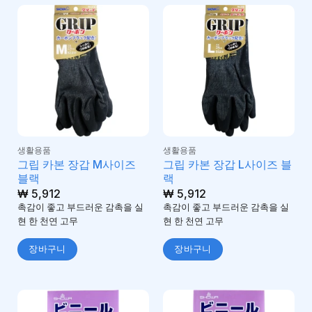
생활용품
생활용품
그립 카본 장갑 M사이즈
그립 카본 장갑 L사이즈 블
블랙
랙
₩
5,912
₩
5,912
촉감이 좋고 부드러운 감촉을 실
촉감이 좋고 부드러운 감촉을 실
현 한 천연 고무
현 한 천연 고무
장바구니
장바구니