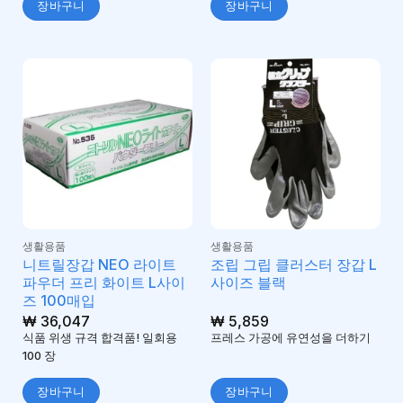
장바구니
장바구니
생활용품
생활용품
니트릴장갑 NEO 라이트
조립 그립 클러스터 장갑 L
파우더 프리 화이트 L사이
사이즈 블랙
즈 100매입
₩
36,047
₩
5,859
식품 위생 규격 합격품! 일회용
프레스 가공에 유연성을 더하기
100 장
장바구니
장바구니