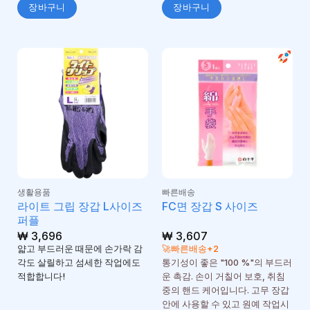
장바구니
장바구니
생활용품
빠른배송
라이트 그립 장갑 L사이즈
FC면 장갑 S 사이즈
퍼플
₩
3,696
₩
3,607
얇고 부드러운 때문에 손가락 감
🚀빠른배송+2
각도 살릴하고 섬세한 작업에도
통기성이 좋은 "100 %"의 부드러
적합합니다!
운 촉감. 손이 거칠어 보호, 취침
중의 핸드 케어입니다. 고무 장갑
안에 사용할 수 있고 원예 작업시