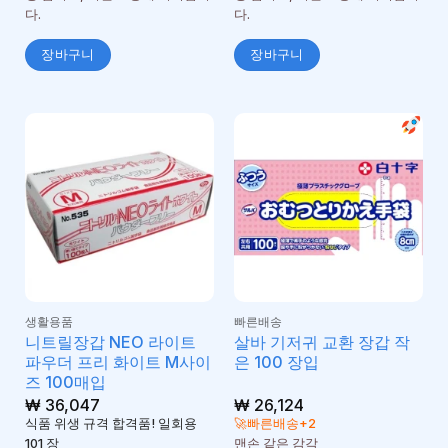
다.
다.
장바구니
장바구니
생활용품
빠른배송
니트릴장갑 NEO 라이트
살바 기저귀 교환 장갑 작
파우더 프리 화이트 M사이
은 100 장입
즈 100매입
₩
36,047
₩
26,124
식품 위생 규격 합격품! 일회용
🚀빠른배송+2
101 장
맨손 같은 감각