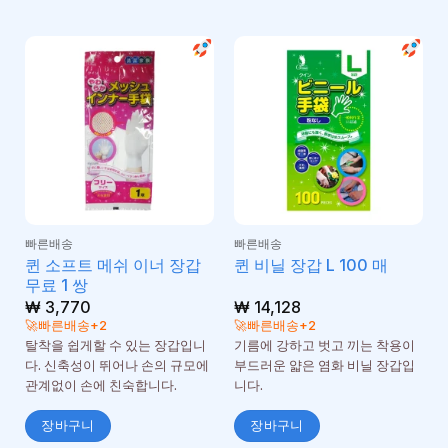
빠른배송
빠른배송
퀸 소프트 메쉬 이너 장갑
퀸 비닐 장갑 L 100 매
무료 1 쌍
₩
3,770
₩
14,128
🚀빠른배송+2
🚀빠른배송+2
탈착을 쉽게할 수 있는 장갑입니
기름에 강하고 벗고 끼는 착용이
다. 신축성이 뛰어나 손의 규모에
부드러운 얇은 염화 비닐 장갑입
관계없이 손에 친숙합니다.
니다.
장바구니
장바구니