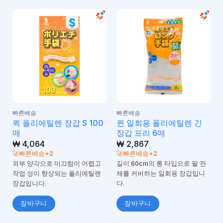
빠른배송
빠른배송
퀵 폴리에틸렌 장갑 S 100
퀸 일회용 폴리에틸렌 긴
매
장갑 프리 6매
₩
4,064
₩
2,867
🚀빠른배송+2
🚀빠른배송+2
외부 양각으로 미끄럼이 어렵고
길이 60cm의 롱 타입으로 팔 전
작업 성이 향상되는 폴리에틸렌
체를 커버하는 일회용 장갑입니
장갑입니다.
다.
장바구니
장바구니