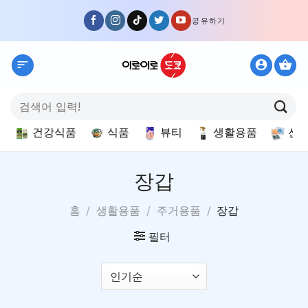
Skip
공유하기
to
content
검
색:
건강식품
식품
뷰티
생활용품
선
장갑
홈
/
생활용품
/
주거용품
/
장갑
필터