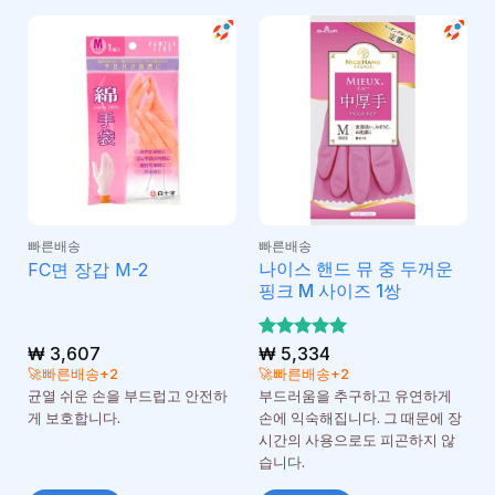
빠른배송
빠른배송
나이스 핸드 뮤 중 두꺼운
FC면 장갑 M-2
핑크 M 사이즈 1쌍
₩
3,607
5 중에서
₩
5,334
5
로 평가
🚀빠른배송+2
🚀빠른배송+2
됨
균열 쉬운 손을 부드럽고 안전하
부드러움을 추구하고 유연하게
게 보호합니다.
손에 익숙해집니다. 그 때문에 장
시간의 사용으로도 피곤하지 않
습니다.