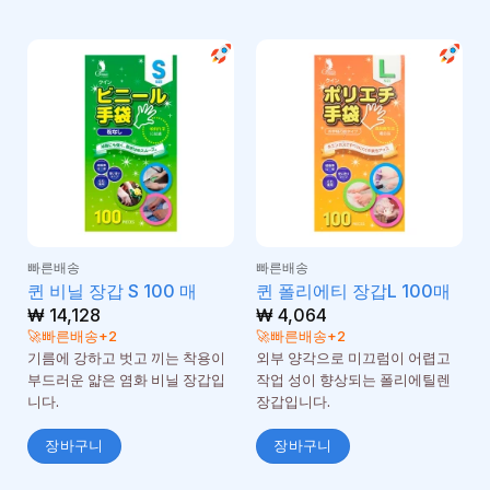
빠른배송
빠른배송
퀸 비닐 장갑 S 100 매
퀸 폴리에티 장갑L 100매
₩
14,128
₩
4,064
🚀빠른배송+2
🚀빠른배송+2
기름에 강하고 벗고 끼는 착용이
외부 양각으로 미끄럼이 어렵고
부드러운 얇은 염화 비닐 장갑입
작업 성이 향상되는 폴리에틸렌
니다.
장갑입니다.
장바구니
장바구니