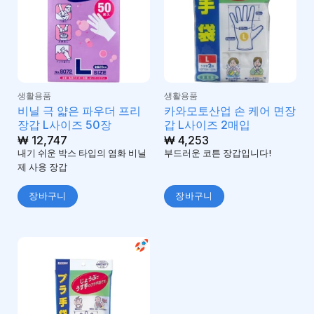
생활용품
생활용품
비닐 극 얇은 파우더 프리
카와모토산업 손 케어 면장
장갑 L사이즈 50장
갑 L사이즈 2매입
₩
12,747
₩
4,253
내기 쉬운 박스 타입의 염화 비닐
부드러운 코튼 장갑입니다!
제 사용 장갑
장바구니
장바구니