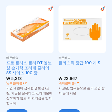
빠른배송
빠른배송
프로 플러스 폴리 DT 엠보
플라스틱 장갑 100 개 S
싱 손가락 조리개 클리어
SS 사이즈 100 장
₩
5,313
₩
23,867
🚀빠른배송+2
🚀빠른배송+2
외면 내면에 섬세한 엠보싱 (요
가정용, 업무용으로 손의 오염 방
철) 가공을 실시하고 있기 때문에
지 등에 사용
장착하기 쉽고, 미끄러짐을 방지
합니다.