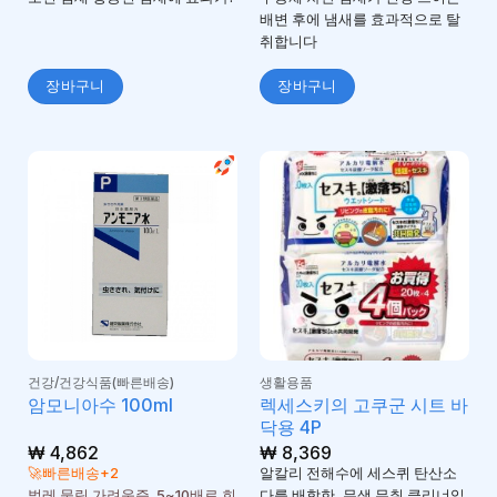
배변 후에 냄새를 효과적으로 탈
취합니다
장바구니
장바구니
건강/건강식품(빠른배송)
생활용품
렉세스키의 고쿠군 시트 바
암모니아수 100ml
닥용 4P
₩
4,862
₩
8,369
🚀빠른배송+2
알칼리 전해수에 세스퀴 탄산소
벌레 물림 가려움증. 5~10배로 희
다를 배합한, 무색 무취 클리너입