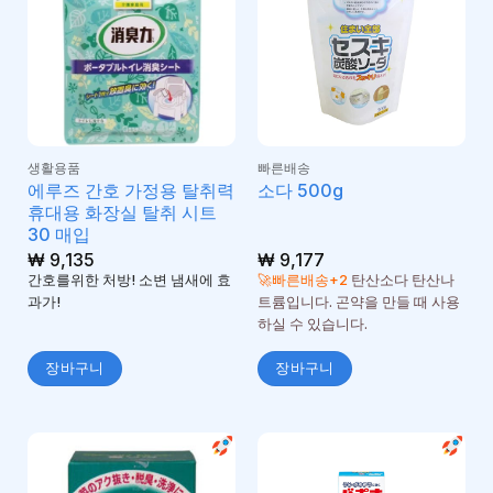
생활용품
빠른배송
에루즈 간호 가정용 탈취력
소다 500g
휴대용 화장실 탈취 시트
30 매입
₩
9,135
₩
9,177
간호를위한 처방! 소변 냄새에 효
🚀빠른배송+2
탄산소다 탄산나
과가!
트륨입니다. 곤약을 만들 때 사용
하실 수 있습니다.
장바구니
장바구니