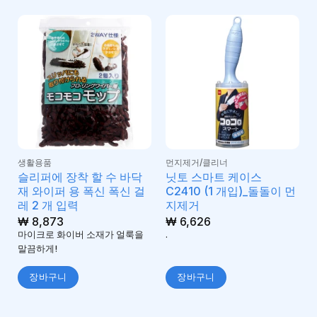
생활용품
먼지제거/클리너
슬리퍼에 장착 할 수 바닥
닛토 스마트 케이스
재 와이퍼 용 폭신 폭신 걸
C2410 (1 개입)_돌돌이 먼
레 2 개 입력
지제거
₩
8,873
₩
6,626
마이크로 화이버 소재가 얼룩을
.
말끔하게!
장바구니
장바구니