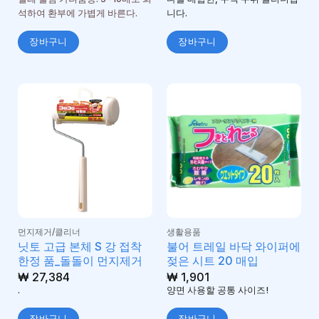
석하여 환부에 가볍게 바른다.
니다.
장바구니
장바구니
먼지제거/클리너
생활용품
닛토 고급 본체 S 강 접착
불어 트레일 바닥 와이퍼에
한정 품_돌돌이 먼지제거
젖은 시트 20 매입
₩
27,384
₩
1,901
.
양면 사용할 공통 사이즈!
장바구니
장바구니