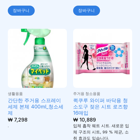
장바구니
장바구니
생활용품
주거용 청소용품
간단한 주거용 스프레이
퀵쿠루 와이퍼 바닥용 청
세제 본체 400ml_청소세
소도구 젖은 시트 로즈향
제
16매입
₩
7,298
₩
10,889
.
입체 흡착 웨트 시트. 새로운 입
체 구조의 시트, 99 % 제균, 소
취 효과도 있습니다.