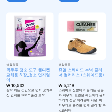
생활용품
생활용품
퀵쿠루 청소 도구 핸디캡
쥬얼 스웨이드 누벅 클리
교체용 3 장_청소 먼지털
너 컬러리스 (스웨이드용)
이
₩
10,532
₩
5,219
살짝 치는 것만으로 먼지 꽃가루
스웨이드 신발에 어울리는 운동
집 먼지를 360 ° 순간 포착!
화 지우개, 표면을 깨끗하게 유지
하기가 정말 어려울때 사용. 이
지우개로 슈즈를 쉽게 관리 할 수
​​있습니다.