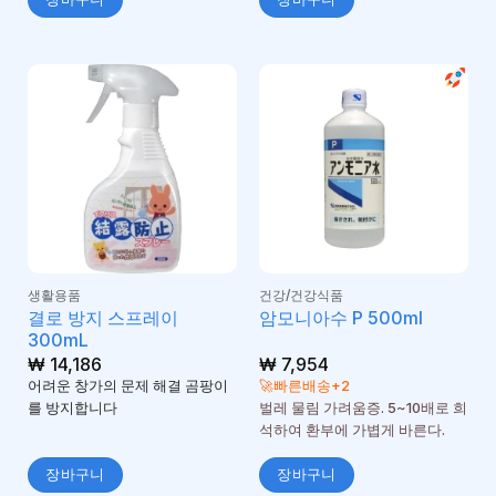
생활용품
건강/건강식품
결로 방지 스프레이
암모니아수 P 500ml
300mL
₩
14,186
₩
7,954
어려운 창가의 문제 해결 곰팡이
🚀빠른배송+2
를 방지합니다
벌레 물림 가려움증. 5~10배로 희
석하여 환부에 가볍게 바른다.
장바구니
장바구니