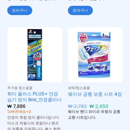
장바구니
장바구니
주거용 청소용품
세탁/청소용품
휘티 플러스 PLUS+ 안경
웨이브 공통 보충 시트 4장
습기 방지 8ml_안경클리너
원
현
₩
7,886
₩
2,782
₩
2,650
래
재
🚀빠른배송+2
웨이브 핸디 와이퍼 유형의 공통
가
가
안경의 흐림 방지 클리너입니다.
교환 시트입니다.
격:
격:
마스크 착용시의 흐림이나 렌즈
₩ 2,782.
₩ 2,650.
의 얼룩을 지워줍니다. 불소 화합