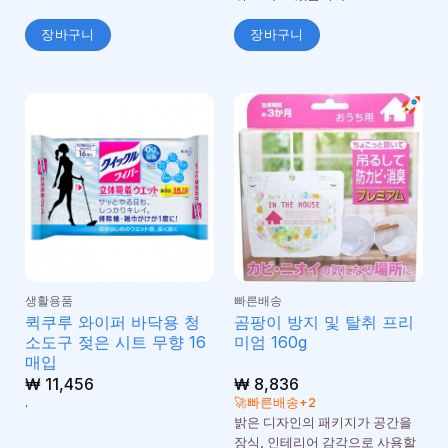
장바구니
장바구니
생활용품
빠른배송
퀵쿠루 와이퍼 바닥용 청
곰팡이 방지 및 탈취 프리
소도구 젖은 시트 무향 16
미엄 160g
매입
₩
11,456
₩
8,836
.
🚀빠른배송+2
밝은 디자인의 패키지가 공간을
장식, 인테리어 감각으로 사용할