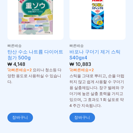
빠른배송
빠른배송
탄산 수소 나트륨 다이어트
바포나 구더기 제거 스틱
첨가 500g
S40gx4
₩
4,148
₩
10,883
🚀빠른배송+2
요리나 청소등 다
🚀빠른배송+2
양한 용도로 사용하실 수 있습니
스틱을 그대로 뿌리고, 손을 더럽
다.
히지 않고 쉽게 사용할 수 구더기
용 살충제입니다. 장구 벌레와 구
더기에 높은 살충 효력을 가지고
있으며, 그 효과도 1 회 살포로 약
4 주간 지속됩니다.
장바구니
장바구니