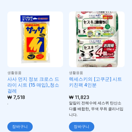
생활용품
생활용품
사사 먼지 정보 크로스 드
렉세스키의 [고쿠군] 시트
라이 시트 (15 매입)_청소
키친팩 4인분
걸레
₩
7,518
₩
11,823
.
알칼리 전해수에 세스퀴 탄산소
다를 배합한, 무색 무취 클리너입
니다.
장바구니
장바구니