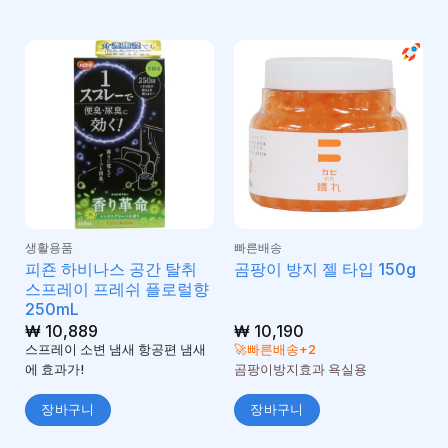
생활용품
빠른배송
피죤 하비나스 공간 탈취
곰팡이 방지 젤 타입 150g
스프레이 프레쉬 플로럴향
250mL
₩
10,889
₩
10,190
스프레이 소변 냄새 항공편 냄새
🚀빠른배송+2
에 효과가!
곰팡이방지효과 욕실용
장바구니
장바구니