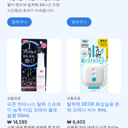
물이 렌즈에 밀착해 24시간 오랜
시간동안 효과가 지속됩니다.
장바구니
장바구니
생활용품
생활용품
피죤 하비나스 탈취 스프레
탈취력 DEOX 화장실용 본
이 농축 타입 프레쉬 플로
체 프레시 비누 6mL
럴향 50mL
₩
14,595
₩
6,405
소변 냄새 항공편 냄새에 효과가!
수용체 차단 냄새가 신경 쓰이는