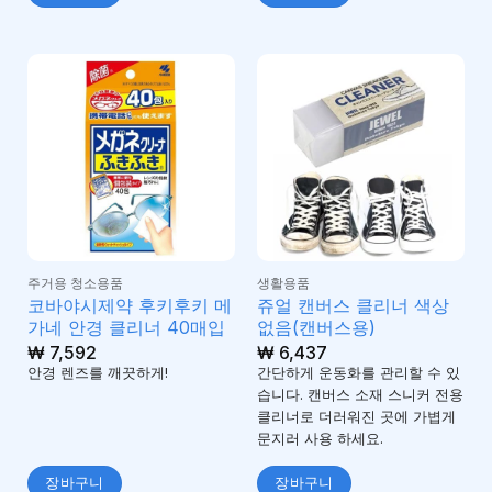
주거용 청소용품
생활용품
코바야시제약 후키후키 메
쥬얼 캔버스 클리너 색상
가네 안경 클리너 40매입
없음(캔버스용)
₩
7,592
₩
6,437
안경 렌즈를 깨끗하게!
간단하게 운동화를 관리할 수 있
습니다. 캔버스 소재 스니커 전용
클리너로 더러워진 곳에 가볍게
문지러 사용 하세요.
장바구니
장바구니