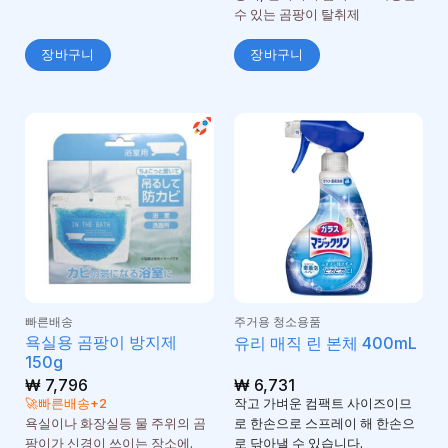
수 있는 곰팡이 탈취제
장바구니
장바구니
빠른배송
주거용 청소용품
욕실용 곰팡이 방지제
유리 매직 린 본체 400mL
150g
₩
7,796
₩
6,731
🚀빠른배송+2
작고 가벼운 컴팩트 사이즈이므
욕실이나 화장실등 물 주위의 곰
로 한손으로 스프레이 해 한손으
팡이가 신경이 쓰이는 장소에.
로 닦아낼 수 있습니다.