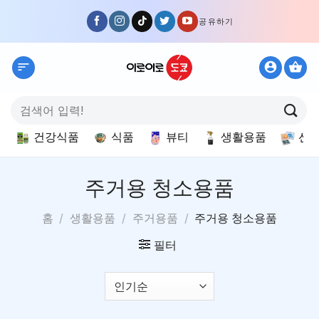
Skip
공유하기
to
content
검
색:
건강식품
식품
뷰티
생활용품
선
주거용 청소용품
홈
/
생활용품
/
주거용품
/
주거용 청소용품
필터