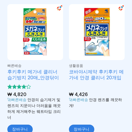
빠른배송
생활용품
후키후키 메가네 클리너
코바야시제약 후키후키 메
습기방지 20매_안경닦이
가네 안경 클리너 20개입
5 중에서
₩
4,820
₩
4,426
4.2
로 평
🚀빠른배송
안경의 습기제거 및
🚀빠른배송
안경 렌즈를 깨끗하
가됨
렌즈의 지문이나 더러움을 깨끗
게!
하게 제거해주는 웨트타입 크리
너
장바구니
장바구니