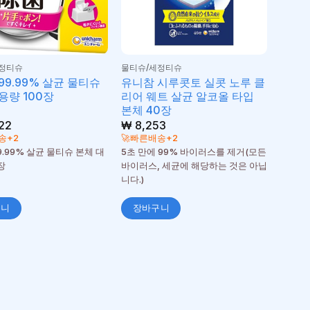
정티슈
물티슈/세정티슈
99.99% 살균 물티슈
유니참 시루콧토 실콧 노루 클
용량 100장
리어 웨트 살균 알코올 타입
본체 40장
22
₩
8,253
송+2
🚀빠른배송+2
9.99% 살균 물티슈 본체 대
5초 만에 99% 바이러스를 제거(모든
장
바이러스, 세균에 해당하는 것은 아닙
니다.)
구니
장바구니