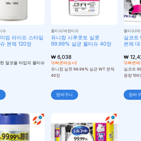
티슈
물티슈/세정티슈
물티슈/세
리미엄 라이프 스타일
유니참 시루콧토 실콧
실코트 
슈 본체 120장
99.99% 살균 물티슈 40장
본체 대
₩
6,038
₩
12,4
한 알코올 타입의 물티슈
🚀빠른배송+2
🚀빠른배
유니참 실콧 99.99% 살균 WT 본체
실코트 9
40장
용량 100
니
장바구니
장바