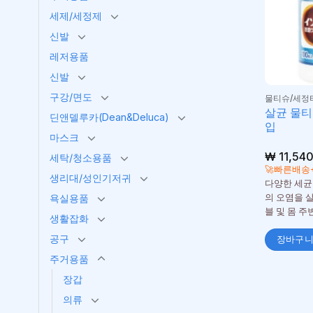
세제/세정제
신발
레저용품
신발
구강/면도
물티슈/세정
살균 물티
딘앤델루카(Dean&Deluca)
입
마스크
₩
11,54
세탁/청소용품
🚀빠른배송
생리대/성인기저귀
다양한 세균을
욕실용품
의 오염을 살
블 및 몸 
생활잡화
공구
장바구
주거용품
장갑
의류