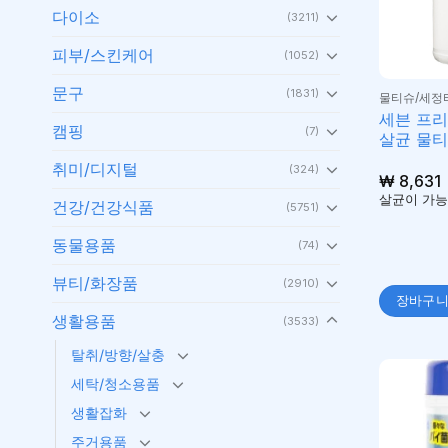
다이소
(3211)
피부/스킨케어
(1052)
문구
(1831)
물티슈/세정
세븐 프
캠핑
(7)
살균 물티
취미/디지털
(324)
₩
8,631
살균이 가능
건강/건강식품
(5751)
동물용품
(74)
뷰티/화장품
(2910)
장바구
생활용품
(3533)
탈취/방향/살충
세탁/청소용품
생활잡화
주거용품