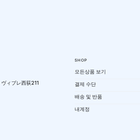
SHOP
모든상품 보기
-7 ヴィブレ西荻211
결제 수단
배송 및 반품
내계정