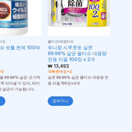
티슈
물티슈/세정티슈
슈 보틀 본체 100매
유니참 시루콧토 실콧
99.99% 살균 물티슈 대용량
전용 리필 100장 x 2개
0
₩
13,493
+2
🚀빠른배송+2
 99.99% 살균. 손가락
실콧 99.99% 살균 물티슈 대용량 전
짝 닦아낼 수 있어, 테이
용 리필 100장×2개
주변 살균이 가능합니다.
니
장바구니