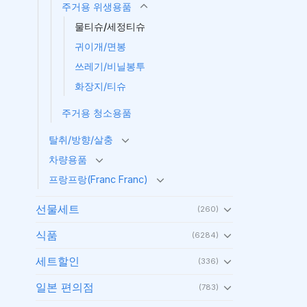
주거용 위생용품
물티슈/세정티슈
귀이개/면봉
쓰레기/비닐봉투
화장지/티슈
주거용 청소용품
탈취/방향/살충
차량용품
프랑프랑(Franc Franc)
선물세트
(260)
식품
(6284)
세트할인
(336)
일본 편의점
(783)