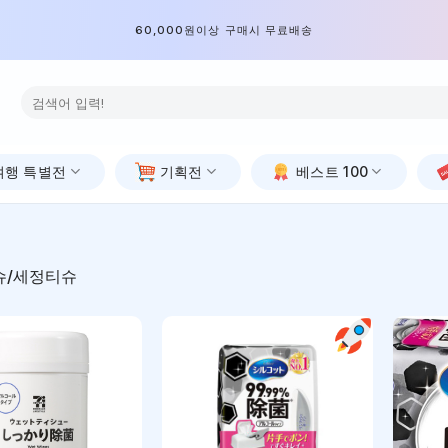
60,000원이상 구매시 무료배송
검
색:
여행 특별전
기획전
베스트 100
슈/세정티슈