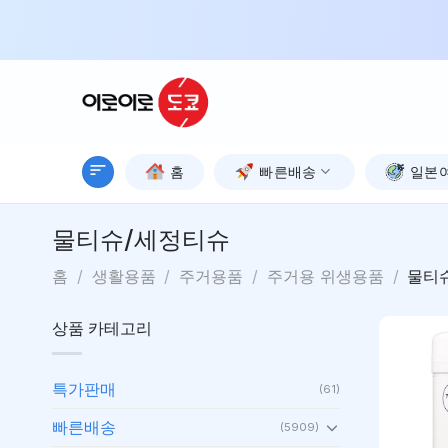
Skip
to
content
홈
빠른배송
일본
물티슈/세정티슈
홈
/
생활용품
/
주거용품
/
주거용 위생용품
/
물티
상품 카테고리
특가판매
(61)
빠른배송
(5909)