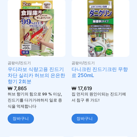
곰팡이/진드기
곰팡이/진드기
우디라보 식량고용 진드기
다니크린 진드기크린 무향
차단 실리카 허브의 은은한
료 250mL
향기 2회분
₩
7,865
₩
17,619
허브 향기의 힘으로 99 % 이상,
집 먼지의 원인이되는 진드기에
진드기를 다가가려하지 일로 증
서 침구 류 가드!
식을 억제합니다
장바구니
장바구니