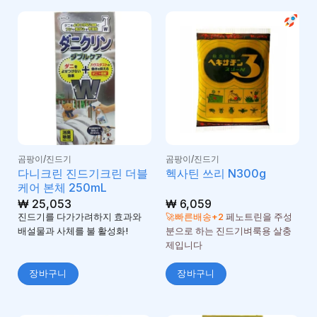
곰팡이/진드기
곰팡이/진드기
다니크린 진드기크린 더블
헥사틴 쓰리 N300g
케어 본체 250mL
₩
25,053
₩
6,059
진드기를 다가가려하지 효과와
🚀빠른배송+2
페노트린을 주성
배설물과 사체를 불 활성화!
분으로 하는 진드기벼룩용 살충
제입니다
장바구니
장바구니