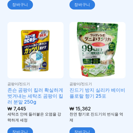
장바구니
장바구니
곰팡이/진드기
곰팡이/진드기
존슨 곰팡이 킬러 확실하게
진드기 방지 실리카 베이비
벗겨내는 세탁조 곰팡이 킬
플로랄 향기 25포
러 분말 250g
₩
7,445
₩
15,362
세탁조 안에 들러붙은 오염을 강
천연 향기로 진드기의 번식을 억
력하게 세정
제
장바구니
장바구니