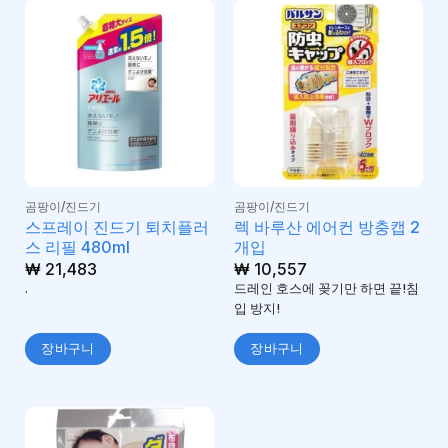
곰팡이/진드기
곰팡이/진드기
스프레이 진드기 퇴치플러
렉 바루산 에어컨 방충캡 2
스 리필 480ml
개입
₩
21,483
₩
10,557
.
드레인 호스에 꽂기만 하면 끝!침
입 방지!
장바구니
장바구니