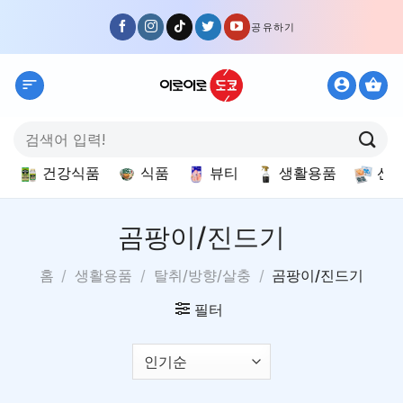
Skip
공유하기
to
content
검
색:
건강식품
식품
뷰티
생활용품
선
곰팡이/진드기
홈
/
생활용품
/
탈취/방향/살충
/
곰팡이/진드기
필터