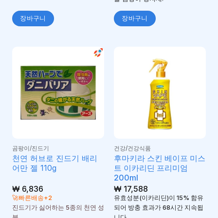
장바구니
장바구니
곰팡이/진드기
건강/건강식품
천연 허브로 진드기 배리
후마키라 스킨 베이프 미스
어만 젤 110g
트 이카리딘 프리미엄
200ml
₩
6,836
₩
17,588
🚀빠른배송+2
유효성분(이카리딘)이 15% 함유
진드기가 싫어하는 5종의 천연 성
되어 방충 효과가 68시간 지속됩
분
니다.