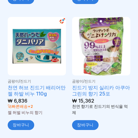
곰팡이/진드기
곰팡이/진드기
천연 허브 진드기 배리어만
진드기 방지 실리카 아쿠아
젤 하발 비누 110g
그린의 향기 25포
₩
6,836
₩
15,362
🚀빠른배송+2
천연 향기로 진드기의 번식을 억
젤 허벌 비누의 향기
제
장바구니
장바구니