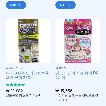
장바구니
장바구니
곰팡이/진드기
곰팡이/진드기
다니크린 진드기크린 탈취
진드기 잡이 시트 슈퍼 DX
제균 본체 250mL
2매입
5 중에서
₩
19,982
₩
15,656
5
로 평가
살포하면 방 진드기 가공!
걱정되는 곳에 두는 것만으로 진
됨
드기 퇴치!