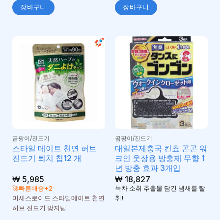
장바구니
장바구니
곰팡이/진드기
곰팡이/진드기
스타일 메이트 천연 허브
대일본제충국 킨쵸 곤곤 워
진드기 퇴치 칩12 개
크인 옷장용 방충제 무향 1
년 방충 효과 3개입
₩
5,985
₩
18,827
🚀빠른배송+2
녹차 소취 추출물 담긴 냄새를 탈
미세스로이드 스타일메이트 천연
취!
허브 진드기 방지팁