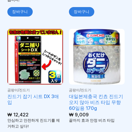
장바구니
장바구니
곰팡이/진드기
곰팡이/진드기
진드기 잡기 시트 DX 3매
대일본제충국 킨쵸 진드기
입
오지 않아 비즈 타입 무향
60일용 170g
₩
12,422
₩
9,009
안심하고 안전하게 진드기를 제
끝까지 효과 안정 비즈 타입
거하고 싶다!