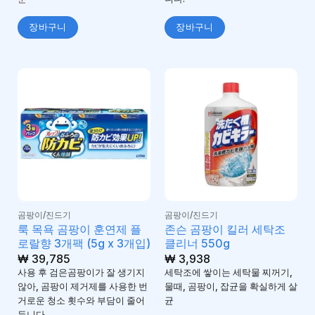
장바구니
장바구니
곰팡이/진드기
곰팡이/진드기
룩 목욕 곰팡이 훈연제 플
존슨 곰팡이 킬러 세탁조
로랄향 3개팩 (5g x 3개입)
클리너 550g
₩
39,785
₩
3,938
사용 후 검은곰팡이가 잘 생기지
세탁조에 쌓이는 세탁물 찌꺼기,
않아, 곰팡이 제거제를 사용한 번
물때, 곰팡이, 잡균을 확실하게 살
거로운 청소 횟수와 부담이 줄어
균
듭니다.