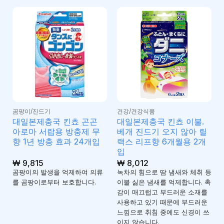
곰팡이/진드기
건강/건강식품
대일본제충국 킨쵸 곤곤
대일본제충국 킨쵸 이불.
아로마 서랍용 방충제 무
베개 진드기 오지 않아 릴
향 1년 방충 효과 24개입
랙스 리프향 6개월용 2개
입
₩
9,815
₩
8,012
곰팡이의 발생을 억제하여 의류
녹차의 힘으로 땀 냄새와 체취 등
를 곰팡이로부터 보호합니다.
이불 싫은 냄새를 억제합니다. 촉
감이 매끄럽고 부드러운 소재를
사용하고 있기 때문에 부드러운
느낌으로 취침 중에도 신경이 쓰
이지 않습니다.