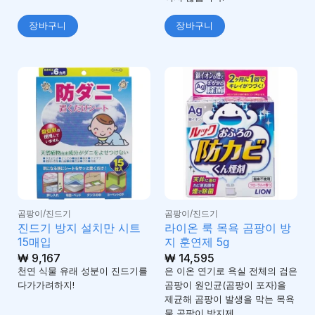
장바구니
장바구니
곰팡이/진드기
곰팡이/진드기
진드기 방지 설치만 시트
라이온 룩 목욕 곰팡이 방
15매입
지 훈연제 5g
₩
9,167
₩
14,595
천연 식물 유래 성분이 진드기를
은 이온 연기로 욕실 전체의 검은
다가가려하지!
곰팡이 원인균(곰팡이 포자)을
제균해 곰팡이 발생을 막는 목욕
물 곰팡이 방지제.