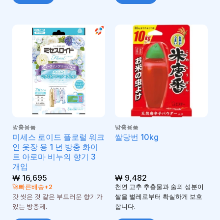
방충용품
방충용품
미세스 로이드 플로럴 워크
쌀당번 10kg
인 옷장 용 1 년 방충 화이
트 아로마 비누의 향기 3
개입
₩
16,695
₩
9,482
🚀빠른배송+2
천연 고추 추출물과 술의 성분이
갓 씻은 것 같은 부드러운 향기가
쌀을 벌레로부터 확실하게 보호
있는 방충제.
합니다.