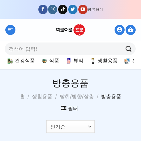
Skip
공유하기
to
content
검
색:
건강식품
식품
뷰티
생활용품
선
방충용품
홈
/
생활용품
/
탈취/방향/살충
/
방충용품
필터