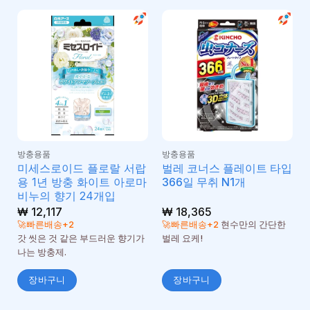
방충용품
방충용품
미세스로이드 플로랄 서랍
벌레 코너스 플레이트 타입
용 1년 방충 화이트 아로마
366일 무취 N1개
비누의 향기 24개입
₩
12,117
₩
18,365
🚀빠른배송+2
🚀빠른배송+2
현수만의 간단한
갓 씻은 것 같은 부드러운 향기가
벌레 요케!
나는 방충제.
장바구니
장바구니