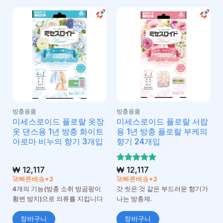
방충용품
방충용품
미세스로이드 플로랄 옷장
미세스로이드 플로랄 서랍
옷 댄스용 1년 방충 화이트
용 1년 방충 플로랄 부케의
아로마 비누의 향기 3개입
향기 24개입
₩
12,117
5 중에서
₩
12,117
5
로 평가
🚀빠른배송+2
🚀빠른배송+2
됨
4개의 기능(방충 소취 방곰팡이
갓 씻은 것 같은 부드러운 향기가
황변 방지)으로 의류를 지킵니다
나는 방충제.
장바구니
장바구니