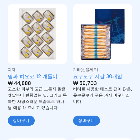
과자
기타(선물세트)
명과 히요코 12 개들이
요쿠모쿠 시갈 30개입
₩
44,888
₩
59,703
고소한 피부와 고급 노른자 팥은
버터를 사용한 테스토 팬이 많은,
옛날부터 변함없는 맛, 그리고 독
욧쿠못쿠의 구운 과자 바구니입
특한 사랑스러운 모습으로 하나
니다
님 애용 해 주시고 있습니다
장바구니
장바구니