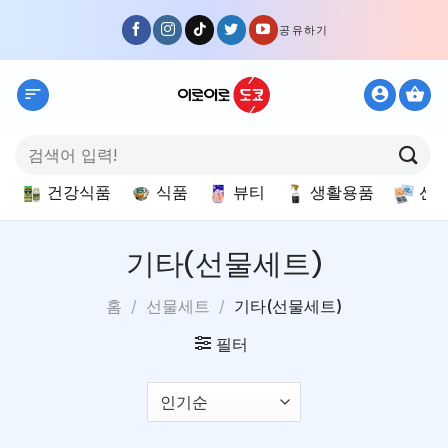
Skip
공유하기
to
content
검
색:
건강식품
식품
뷰티
생활용품
선
기타(선물세트)
홈
/
선물세트
/
기타(선물세트)
필터