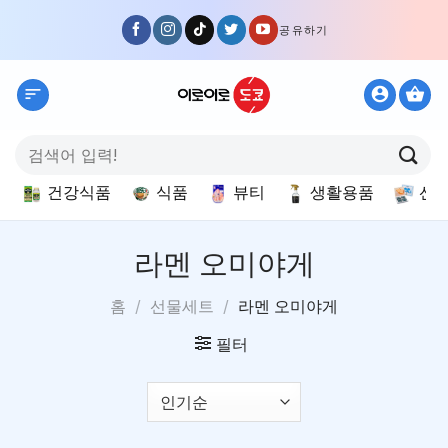
Skip
공유하기
to
content
검
색:
건강식품
식품
뷰티
생활용품
선
라멘 오미야게
홈
/
선물세트
/
라멘 오미야게
필터