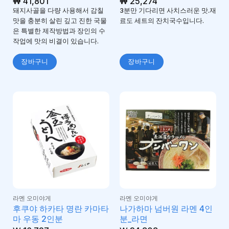
₩
41,801
₩
25,274
돼지사골을 다량 사용해서 감칠
3분만 기다리면 사치스러운 맛.재
맛을 충분히 살린 깊고 진한 국물
료도 세트의 잔치국수입니다.
은 특별한 제작방법과 장인의 수
작업에 맛의 비결이 있습니다.
장바구니
장바구니
라멘 오미야게
라멘 오미야게
후쿠야 하카타 명란 카마타
나가하마 넘버원 라멘 4인
마 우동 2인분
분_라면