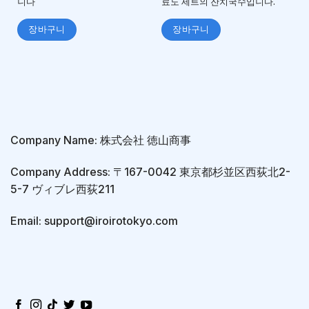
니다
료도 세트의 잔치국수입니다.
장바구니
장바구니
Company Name: 株式会社 徳山商事
Company Address: 〒167-0042 東京都杉並区西荻北2-
5-7 ヴィブレ西荻211
Email: support@iroirotokyo.com