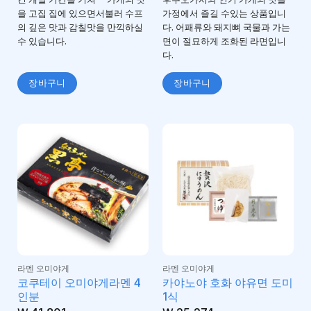
됨
을 고집 집에 있으면서불러 수프
가정에서 즐길 수있는 상품입니
의 깊은 맛과 감칠맛을 만끽하실
다. 어패류와 돼지뼈 국물과 가는
수 있습니다.
면이 절묘하게 조화된 라면입니
다.
장바구니
장바구니
라멘 오미야게
라멘 오미야게
코쿠테이 오미야게라멘 4
카야노야 호화 야유면 도미
인분
1식