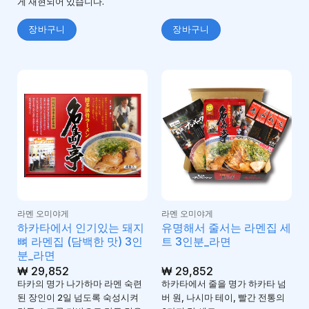
게 재현되어 있습니다.
장바구니
장바구니
라멘 오미야게
라멘 오미야게
하카타에서 인기있는 돼지
유명해서 줄서는 라멘집 세
뼈 라멘집 (담백한 맛) 3인
트 3인분_라면
분_라면
₩
29,852
₩
29,852
타카의 명가 나가하마 라멘 숙련
하카타에서 줄을 명가 하카타 넘
된 장인이 2일 넘도록 숙성시켜
버 원, 나시마 테이, 빨간 전통의