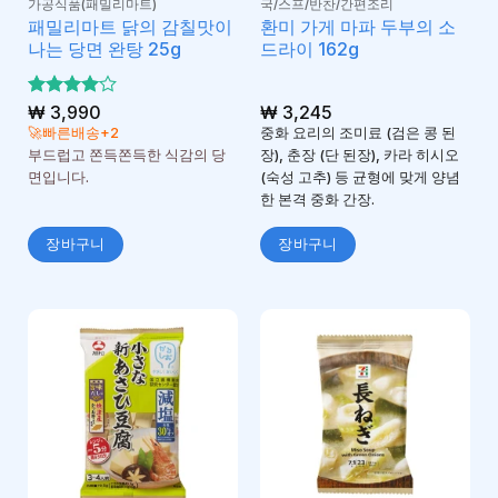
가공식품(패밀리마트)
국/스프/반찬/간편조리
패밀리마트 닭의 감칠맛이
환미 가게 마파 두부의 소
나는 당면 완탕 25g
드라이 162g
5 중에서
₩
3,990
₩
3,245
4
로 평
🚀빠른배송+2
중화 요리의 조미료 (검은 콩 된
가됨
부드럽고 쫀득쫀득한 식감의 당
장), 춘장 (단 된장), 카라 히시오
면입니다.
(숙성 고추) 등 균형에 맞게 양념
한 본격 중화 간장.
장바구니
장바구니