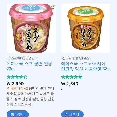
국/스프/반찬/간편조리
국/스프/반찬/간편조리
에이스쿡 스프 당면 완탕
에이스쿡 스프 하루사메
23g
탄탄맛 당면 매콤한맛 33g
5 중에서
₩
3,990
5 중에서
₩
2,843
4
5
로 평
로 평가
🚀빠른배송+2
닭뼈의 맛과 향미
.
가됨
됨
채소의 풍미가 제대로 녹아든 국
물에 살짝 간장을 살린 균형 잡힌
중화 스프입니다.
장바구니
장바구니