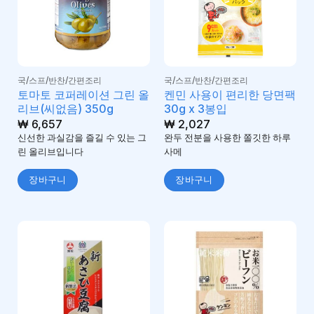
국/스프/반찬/간편조리
국/스프/반찬/간편조리
토마토 코퍼레이션 그린 올
켄민 사용이 편리한 당면팩
리브(씨없음) 350g
30g x 3봉입
₩
6,657
₩
2,027
신선한 과실감을 즐길 수 있는 그
완두 전분을 사용한 쫄깃한 하루
린 올리브입니다
사메
장바구니
장바구니