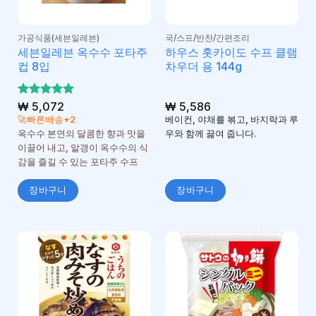
가공식품(세븐일레븐)
국/스프/반찬/간편조리
세븐일레븐 옥수수 포타주
하우스 홋카이도 수프 클램
컵 8입
차우더 용 144g
5 중에서
₩
5,072
₩
5,586
5
로 평가
🚀빠른배송+2
베이컨, 야채를 볶고, 바지락과 루
됨
옥수수 본연의 달콤한 향과 맛을
우와 함께 끓여 줍니다.
이끌어 내고, 알갱이 옥수수의 식
감을 즐길 수 있는 포타주 수프
장바구니
장바구니