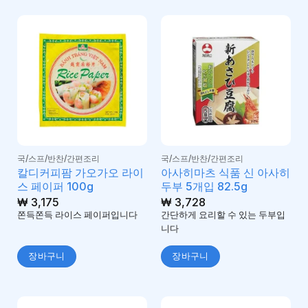
국/스프/반찬/간편조리
국/스프/반찬/간편조리
칼디커피팜 가오가오 라이
아사히마츠 식품 신 아사히
스 페이퍼 100g
두부 5개입 82.5g
₩
3,175
₩
3,728
쫀득쫀득 라이스 페이퍼입니다
간단하게 요리할 수 있는 두부입
니다
장바구니
장바구니