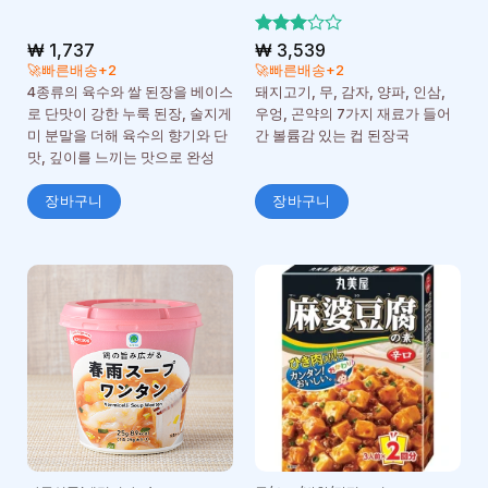
₩
1,737
5 중에
₩
3,539
3
서
🚀빠른배송+2
🚀빠른배송+2
로 평
4종류의 육수와 쌀 된장을 베이스
돼지고기, 무, 감자, 양파, 인삼,
가됨
로 단맛이 강한 누룩 된장, 술지게
우엉, 곤약의 7가지 재료가 들어
미 분말을 더해 육수의 향기와 단
간 볼륨감 있는 컵 된장국
맛, 깊이를 느끼는 맛으로 완성
장바구니
장바구니