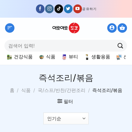
Skip
공유하기
to
content
검
색:
건강식품
식품
뷰티
생활용품
선
즉석조리/볶음
홈
/
식품
/
국/스프/반찬/간편조리
/
즉석조리/볶음
필터