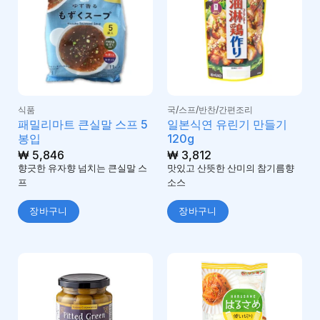
식품
국/스프/반찬/간편조리
패밀리마트 큰실말 스프 5
일본식연 유린기 만들기
봉입
120g
₩
5,846
₩
3,812
향긋한 유자향 넘치는 큰실말 스
맛있고 산뜻한 산미의 참기름향
프
소스
장바구니
장바구니