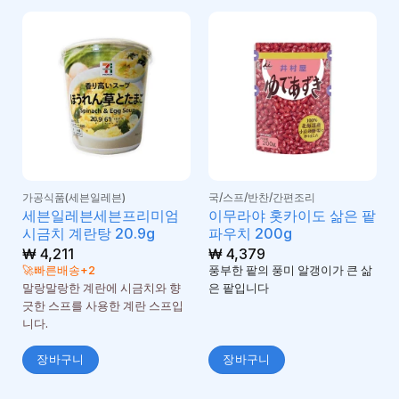
가공식품(세븐일레븐)
국/스프/반찬/간편조리
세븐일레븐세븐프리미엄
이무라야 홋카이도 삶은 팥
시금치 계란탕 20.9g
파우치 200g
₩
4,211
₩
4,379
🚀빠른배송+2
풍부한 팥의 풍미 알갱이가 큰 삶
말랑말랑한 계란에 시금치와 향
은 팥입니다
긋한 스프를 사용한 계란 스프입
니다.
장바구니
장바구니