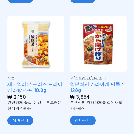
식품
국/스프/반찬/간편조리
세븐일레븐 프리즈 드라이
일본식연 카라아게 만들기
산라탕 스프 10.9g
128g
₩
2,150
₩
3,854
간편하게 즐길 수 있는 부드러운
본격적인 카라아게를 집에서도
산미의 산라탕
간단하게
장바구니
장바구니