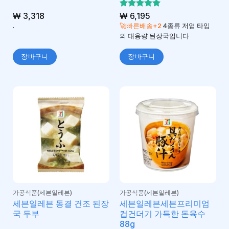
₩
3,318
5 중에서
₩
6,195
5
로 평가
.
🚀빠른배송+2
4종류 저염 타입
됨
의 대용량 된장국입니다
장바구니
장바구니
가공식품(세븐일레븐)
가공식품(세븐일레븐)
세븐일레븐 동결 건조 된장
세븐일레븐세븐프리미엄
국 두부
컵건더기 가득한 돈육수
88g