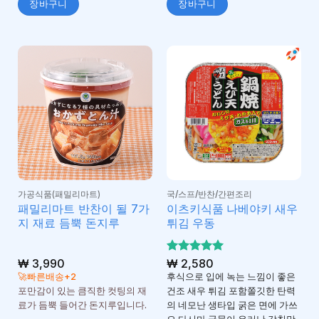
장바구니
장바구니
가공식품(패밀리마트)
국/스프/반찬/간편조리
패밀리마트 반찬이 될 7가
이츠키식품 나베야키 새우
지 재료 듬뿍 돈지루
튀김 우동
₩
3,990
5 중에서
₩
2,580
5
로 평가
🚀빠른배송+2
후식으로 입에 녹는 느낌이 좋은
됨
포만감이 있는 큼직한 컷팅의 재
건조 새우 튀김 포함쫄깃한 탄력
료가 듬뿍 들어간 돈지루입니다.
의 네모난 생타입 굵은 면에 가쓰