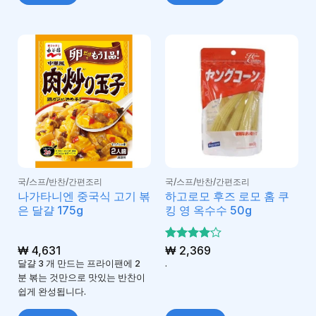
국/스프/반찬/간편조리
국/스프/반찬/간편조리
나가타니엔 중국식 고기 볶
하고로모 후즈 로모 홈 쿠
은 달걀 175g
킹 영 옥수수 50g
₩
4,631
5 중에서
₩
2,369
4
로 평
달걀 3 개 만드는 프라이팬에 2
.
가됨
분 볶는 것만으로 맛있는 반찬이
쉽게 완성됩니다.