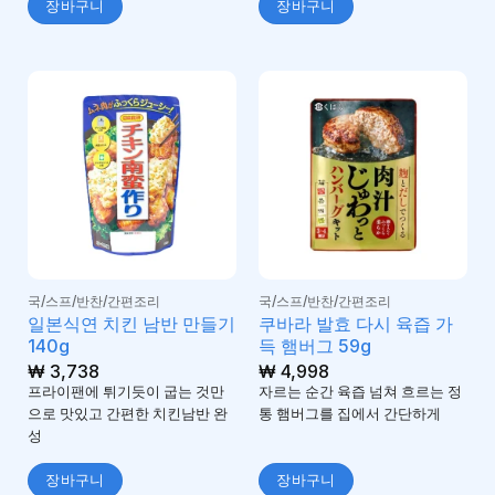
장바구니
장바구니
국/스프/반찬/간편조리
국/스프/반찬/간편조리
일본식연 치킨 남반 만들기
쿠바라 발효 다시 육즙 가
140g
득 햄버그 59g
₩
3,738
₩
4,998
프라이팬에 튀기듯이 굽는 것만
자르는 순간 육즙 넘쳐 흐르는 정
으로 맛있고 간편한 치킨남반 완
통 햄버그를 집에서 간단하게
성
장바구니
장바구니