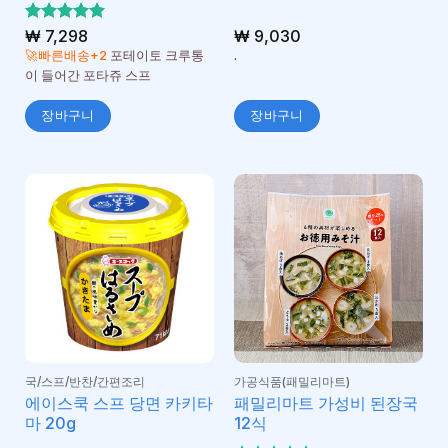
5 중에서
₩
7,298
₩
9,030
5
로 평가
🚀빠른배송+2
포테이토 크루통
.
됨
이 들어간 포타쥬 스프
장바구니
장바구니
국/스프/반찬/간편조리
가공식품(패밀리마트)
에이스쿡 스프 당면 카키타
패밀리마트 가성비 된장국
마 20g
12식