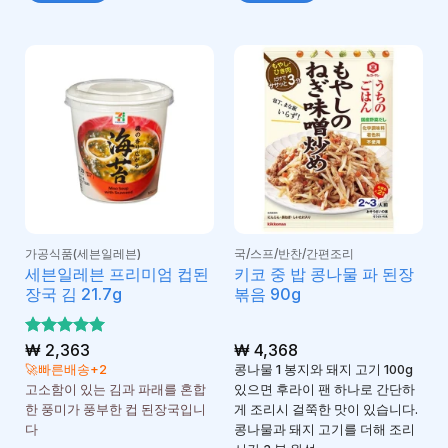
가공식품(세븐일레븐)
국/스프/반찬/간편조리
세븐일레븐 프리미엄 컵된
키코 중 밥 콩나물 파 된장
장국 김 21.7g
볶음 90g
5 중에서
₩
2,363
₩
4,368
5
로 평가
🚀빠른배송+2
콩나물 1 봉지와 돼지 고기 100g
됨
고소함이 있는 김과 파래를 혼합
있으면 후라이 팬 하나로 간단하
한 풍미가 풍부한 컵 된장국입니
게 조리시 걸쭉한 맛이 있습니다.
다
콩나물과 돼지 고기를 더해 조리