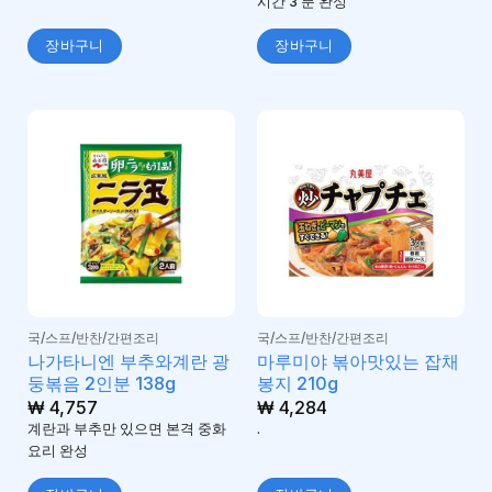
시간 3 분 완성
장바구니
장바구니
국/스프/반찬/간편조리
국/스프/반찬/간편조리
나가타니엔 부추와계란 광
마루미야 볶아맛있는 잡채
둥볶음 2인분 138g
봉지 210g
₩
4,757
₩
4,284
계란과 부추만 있으면 본격 중화
.
요리 완성