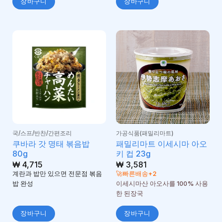
장바구니
장바구니
국/스프/반찬/간편조리
가공식품(패밀리마트)
쿠바라 갓 명태 볶음밥
패밀리마트 이세시마 아오
80g
키 컵 23g
₩
4,715
₩
3,581
계란과 밥만 있으면 전문점 볶음
🚀빠른배송+2
밥 완성
이세시마산 아오사를 100% 사용
한 된장국
장바구니
장바구니