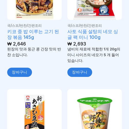
국/스프/반찬/간편조리
국/스프/반찬/간편조리
키코 중 밥 이루는 고기 된
사토 식품 설탕의 네모 싱
장 볶음 145g
글 팩 미니 100g
₩
2,646
₩
2,693
된장의 맛과 둥근 콩 간장 맛의 반
냄비의 재료에 적합한 1개 20g의
찬 소입니다.
미니 사이즈의 네모가 5 개 들어
있습니다.
장바구니
장바구니