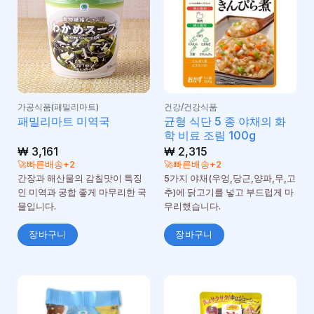
가공식품(패밀리마트)
건강/건강식품
균형 식단 5 종 야채의 화
패밀리마트 미역국
학 비료 조림 100g
₩
3,161
₩
2,315
🚀빠른배송+2
🚀빠른배송+2
간장과 해산물의 감칠맛이 특징
5가지 야채(우엉,당근,양파,무,고
인 미역과 궁합 좋게 마무리한 국
추)에 닭고기를 넣고 부드럽게 마
물입니다.
무리했습니다.
장바구니
장바구니