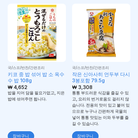
국/스프/반찬/간편조리
국/스프/반찬/간편조리
키코 중 밥 섞어 밥 소 옥수
작은 신아사히 언두부 다시
수 밥 108g
3봉포함 79.5g
₩
4,652
₩
3,308
밥을 지어 담을 필요가없고, 지은
통통 부드러운 식감을 즐길 수 있
밥에 섞어주면 됩니다.
고, 요리의 번거로움도 걸리지 않
습니다. 전용의 맛이 있고 붙어 있
으므로 누구나 간편하게 국물의
넣어 통통 맛있는 이와 두부를 즐
길 수 있습니다.
장바구니
장바구니