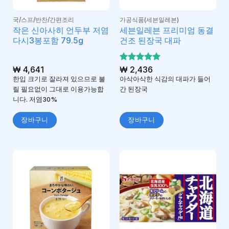
국/스프/반찬/간편조리
가공식품(세븐일레븐)
작은 신아사히 언두부 저염
세븐일레븐 프리미엄 동결
다시3봉포함 79.5g
건조 된장국 대파
₩
4,641
5 중에서
₩
2,436
5
로 평가
한입 크기로 잘라져 있으므로 불
아삭아삭한 식감의 대파가 들어
됨
릴 필요없이 그대로 이용가능합
간 된장국
니다. 저염30%
장바구니
장바구니