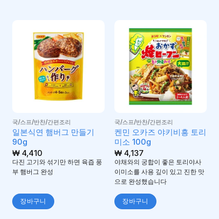
국/스프/반찬/간편조리
국/스프/반찬/간편조리
일본식연 햄버그 만들기
켄민 오카즈 야키비흥 토리
90g
미소 100g
₩
4,410
₩
4,137
다진 고기와 섞기만 하면 육즙 풍
야채와의 궁합이 좋은 토리야사
부 햄버그 완성
이미소를 사용 깊이 있고 진한 맛
으로 완성했습니다
장바구니
장바구니