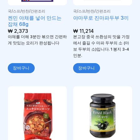
국/스프/반찬/간편조리
국/스프/반찬/간편조리
켄민 야채를 넣어 만드는
야마무로 진마파두부 3끼
잡채 68g
₩
2,373
₩
11,214
야채를 더해 3분만 볶으면 간편하
본고장 중국 쓰촨성의 맛을 가정
게 맛있는 요리가 완성됩니다
에서 즐길 수 마파 두부의 소 (마
보 두부의 소)입니다. 1 봉지 3-4
인분.
장바구니
장바구니