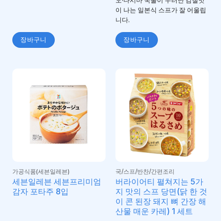
오·다시마 국물이 우러난 감칠맛
이 나는 일본식 스프가 잘 어울립
니다.
장바구니
장바구니
가공식품(세븐일레븐)
국/스프/반찬/간편조리
세븐일레븐 세븐프리미엄
버라이어티 펼쳐지는 5가
감자 포타주 8입
지 맛의 스프 당면(닭 한 것
이 콘 된장 돼지 뼈 간장 해
산물 매운 카레) 1 세트