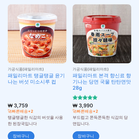
가공식품(패밀리마트)
가공식품(패밀리마트)
패밀리마트 탱글탱글 윤기
패밀리마트 본격 향신료 향
나는 버섯 미소시루 컵
기나는 당면 국물 탄탄면맛
28g
₩
3,759
5 중에서
₩
3,990
5
로 평가
🚀빠른배송+2
🚀빠른배송+2
됨
탱글탱글한 식감의 버섯을 사용
부드럽고 쫀득쫀득한 식감의 당
한 된장국입니다
면입니다.
장바구니
장바구니