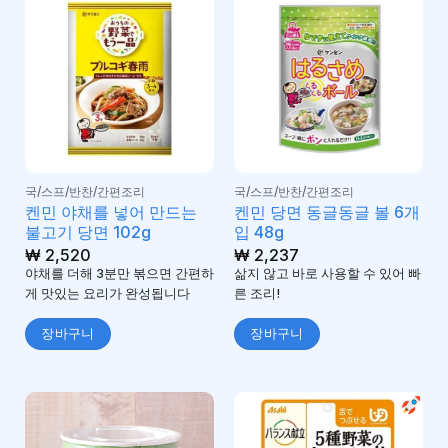
국/스프/반찬/간편조리
국/스프/반찬/간편조리
켄민 야채를 넣어 만드는
켄민 당면 동글동글 볼 6개
불고기 당면 102g
입 48g
₩
2,520
₩
2,237
야채를 더해 3분만 볶으면 간편하
삶지 않고 바로 사용할 수 있어 빠
게 맛있는 요리가 완성됩니다
른 조리!
장바구니
장바구니