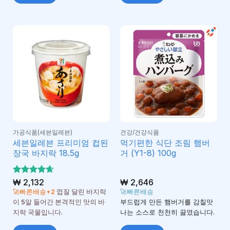
가공식품(세븐일레븐)
건강/건강식품
세븐일레븐 프리미엄 컵된
먹기편한 식단 조림 햄버
장국 바지락 18.5g
거 (Y1-8) 100g
5 중에서
₩
2,132
₩
2,646
4.67
로 평
🚀빠른배송+2
껍질 달린 바지락
🚀빠른배송
가됨
이 5알 들어간 본격적인 맛의 바
부드럽게 만든 햄버거를 감칠맛
지락 국물입니다.
나는 소스로 천천히 끓였습니다.