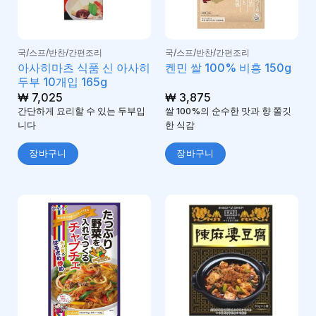
국/스프/반찬/간편조리
국/스프/반찬/간편조리
아사히마츠 식품 신 아사히
켄민 쌀 100% 비흥 150g
두부 10개입 165g
₩
7,025
₩
3,875
간단하게 요리할 수 있는 두부입
쌀 100%의 순수한 맛과 향 쫄깃
니다
한 식감
장바구니
장바구니