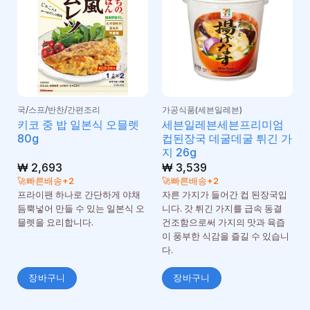
국/스프/반찬/간편조리
가공식품(세븐일레븐)
키코 중 밥 일본식 오믈렛
세븐일레븐세븐프리미엄
80g
컵된장국 데굴데굴 튀긴 가
지 26g
₩
2,693
₩
3,539
🚀빠른배송+2
🚀빠른배송+2
프라이팬 하나로 간단하게 야채
자른 가지가 들어간 컵 된장국입
듬뿍넣어 만들 수 있는 일본식 오
니다. 갓 튀긴 가지를 급속 동결
믈렛을 요리합니다.
건조함으로써 가지의 맛과 육즙
이 풍부한 식감을 즐길 수 있습니
다.
장바구니
장바구니