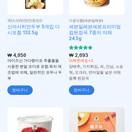
국/스프/반찬/간편조리
가공식품(세븐일레븐)
신아사히언두부 5개입 다
세븐일레븐세븐프리미엄
시포함 132.5g
컵된장국 7종의 야채
24.5g
₩
4,956
5 중에서
₩
2,693
5
로 평가
야이즈산 가다랭이포 추출물을
🚀빠른배송+2
됨
사용한 분말 조미료 포함.독자 제
양배추, 가지튀김, 파, 인삼, 소송
조법에 의해, 일반적인 코우나 두
채, 오크라, 연어알을 넣은 야채
부
듬뿍 된장국
장바구니
장바구니