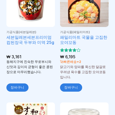
가공식품(세븐일레븐)
가공식품(패밀리마트)
세븐일레븐세븐프리미엄
패밀리마트 국물을 고집한
컵된장국 두부와 미역 25g
오야꼬동
₩
3,161
5 중에서
₩
6,195
4
로 평
동해지구에 친숙한 무로부시와
🚀빠른배송+2
가됨
신맛과 깊이의 균형이 좋은 콩된
닭고기와 양파를 푹신한 달걀로
장으로 마무리했습니다.
우려낸 육수를 고집한 오야코동
입니다.
장바구니
장바구니