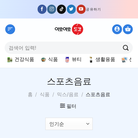
Skip
공유하기
to
content
검
색:
건강식품
식품
뷰티
생활용품
선
스포츠음료
홈
/
식품
/
믹스/음료
/
스포츠음료
필터