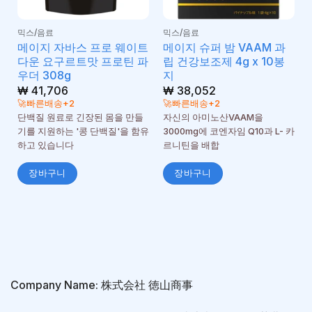
믹스/음료
믹스/음료
메이지 자바스 프로 웨이트
메이지 슈퍼 밤 VAAM 과
다운 요구르트맛 프로틴 파
립 건강보조제 4g x 10봉
우더 308g
지
₩
41,706
₩
38,052
🚀빠른배송+2
🚀빠른배송+2
단백질 원료로 긴장된 몸을 만들
자신의 아미노산VAAM을
기를 지원하는 '콩 단백질'을 함유
3000mg에 코엔자임 Q10과 L- 카
하고 있습니다
르니틴을 배합
장바구니
장바구니
Company Name: 株式会社 徳山商事