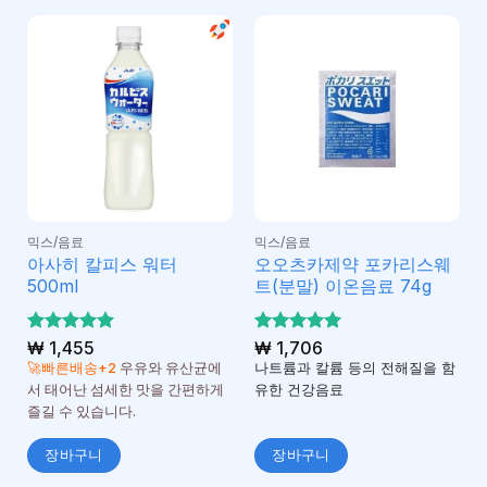
믹스/음료
믹스/음료
아사히 칼피스 워터
오오츠카제약 포카리스웨
500ml
트(분말) 이온음료 74g
5 중에서
₩
1,455
5 중에서
₩
1,706
5
5
로 평가
로 평가
🚀빠른배송+2
우유와 유산균에
나트륨과 칼륨 등의 전해질을 함
됨
됨
서 태어난 섬세한 맛을 간편하게
유한 건강음료
즐길 수 있습니다.
장바구니
장바구니