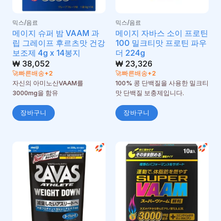
믹스/음료
믹스/음료
메이지 슈퍼 밤 VAAM 과
메이지 자바스 소이 프로틴
립 그레이프 후르츠맛 건강
100 밀크티맛 프로틴 파우
보조제 4g x 14봉지
더 224g
₩
38,052
₩
23,326
🚀빠른배송+2
🚀빠른배송+2
자신의 아미노산VAAM를
100% 콩 단백질을 사용한 밀크티
3000mg을 함유
맛 단백질 보충제입니다.
장바구니
장바구니