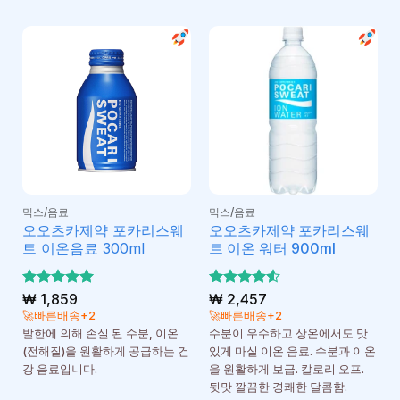
믹스/음료
믹스/음료
오오츠카제약 포카리스웨
오오츠카제약 포카리스웨
트 이온음료 300ml
트 이온 워터 900ml
5 중에서
₩
1,859
5 중에서
₩
2,457
5
4.5
로 평가
로 평
🚀빠른배송+2
🚀빠른배송+2
됨
가됨
발한에 의해 손실 된 수분, 이온
수분이 우수하고 상온에서도 맛
(전해질)을 원활하게 공급하는 건
있게 마실 이온 음료. 수분과 이온
강 음료입니다.
을 원활하게 보급. 칼로리 오프.
뒷맛 깔끔한 경쾌한 달콤함.