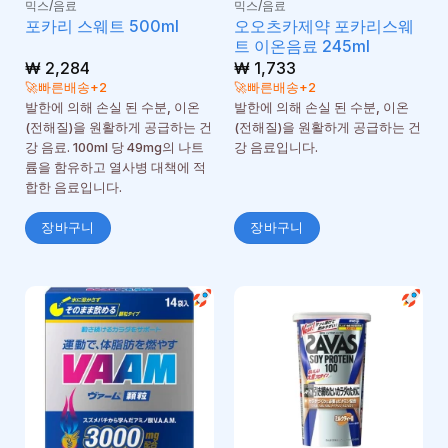
믹스/음료
믹스/음료
오오츠카제약 포카리스웨
포카리 스웨트 500ml
트 이온음료 245ml
₩
2,284
₩
1,733
🚀빠른배송+2
🚀빠른배송+2
발한에 의해 손실 된 수분, 이온
발한에 의해 손실 된 수분, 이온
(전해질)을 원활하게 공급하는 건
(전해질)을 원활하게 공급하는 건
강 음료. 100ml 당 49mg의 나트
강 음료입니다.
륨을 함유하고 열사병 대책에 적
합한 음료입니다.
장바구니
장바구니