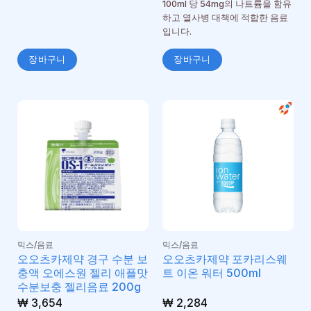
100ml 당 54mg의 나트륨을 함유
하고 열사병 대책에 적합한 음료
입니다.
장바구니
장바구니
믹스/음료
믹스/음료
오오츠카제약 경구 수분 보
오오츠카제약 포카리스웨
충액 오에스원 젤리 애플맛
트 이온 워터 500ml
수분보충 젤리음료 200g
₩
3,654
₩
2,284