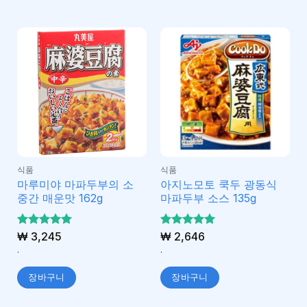
식품
식품
마루미야 마파두부의 소
아지노모토 쿡두 광동식
중간 매운맛 162g
마파두부 소스 135g
5 중에서
₩
3,245
5 중에서
₩
2,646
5
5
로 평가
로 평가
.
.
됨
됨
장바구니
장바구니