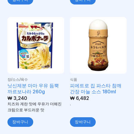
장/소스/육수
식품
닛신제분 마마 우유 듬뿍
피에트로 집 파스타 참깨
까르보나라 260g
간장 마늘 소스 180ml
₩
3,240
₩
6,482
치즈와 계란 맛에 우유가 더해진
.
크림으로 부드러운 맛
장바구니
장바구니