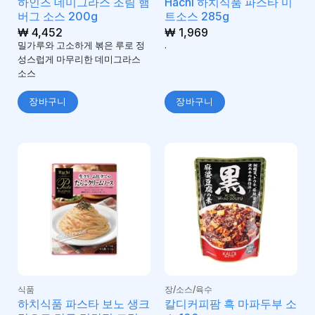
하인즈 데미그라스 조림 햄
Hachi 하치식품 파스타 미
버그 소스 200g
트소스 285g
₩
4,452
₩
1,969
밀가루와 고소하게 볶은 루로 정
.
성스럽게 마무리한 데미그라스
소스
장바구니
장바구니
식품
장/소스/육수
하치식품 파스타 보노 생크
칼디커피팜 흑 마파두부 소