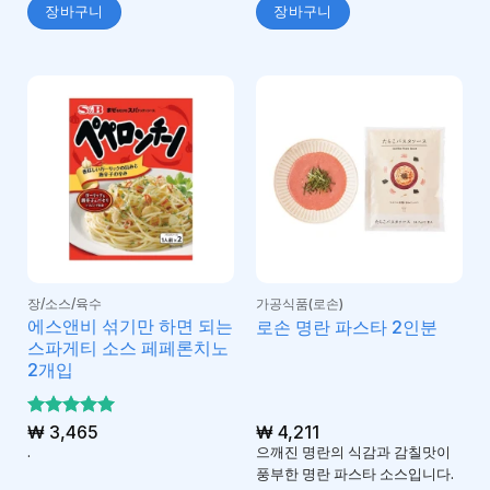
장바구니
장바구니
장/소스/육수
가공식품(로손)
에스앤비 섞기만 하면 되는
로손 명란 파스타 2인분
스파게티 소스 페페론치노
2개입
5 중에서
₩
3,465
₩
4,211
5
로 평가
.
으깨진 명란의 식감과 감칠맛이
됨
풍부한 명란 파스타 소스입니다.