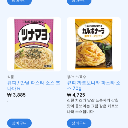
장바구니
장바구니
식품
장/소스/육수
큐피 / 만날 파스타 소스 쯔
큐피 까르보나라 파스타 소
나마요
스 70g
₩
3,885
₩
4,725
.
진한 치즈와 달걀 노른자의 감칠
맛이 돋보이는 크림 같은 카르보
나라 소스입니다.
장바구니
장바구니