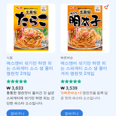
식품
빠른배송
에스앤비 섞기만 하면 되
에스앤비 섞기만 하면 되
는 스파게티 소스 생 풍미
는 스파게티 소스 생 풍미
명란젓 2개입
겨자 명란젓 2개입
5 중에서
₩
3,633
5 중에서
₩
3,539
5
5
로 평가
로 평가
통통한 명란젓이 들어간 갓 삶은
🚀빠른배송+2
명란젓을 듬뿍 담
됨
됨
스파게티에 섞기만 하면 되는 간
은 맛의 파스타 소스입니다.
단한 파스타 소스입니다.
장바구니
장바구니