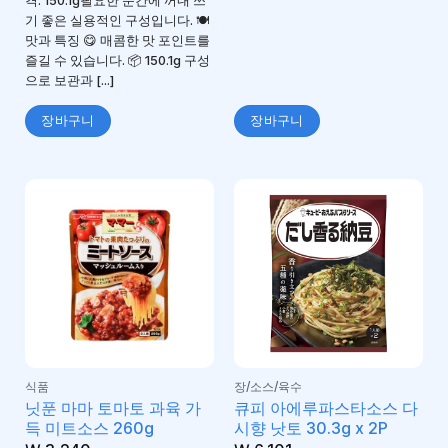
격: 150.1g필요한 순간에 꺼내 쓰
기 좋은 실용적인 구성입니다. 🍽️
맛과 특징 😋 매콤한 맛 포인트를
즐길 수 있습니다. 📦 150.1g 구성
으로 보관과 [...]
장바구니
장바구니
식품
장/소스/육수
닛푼 마마 토마토 과육 가
큐피 아에루파스타소스 다
득 미트소스 260g
시향 낫토 30.3g x 2P