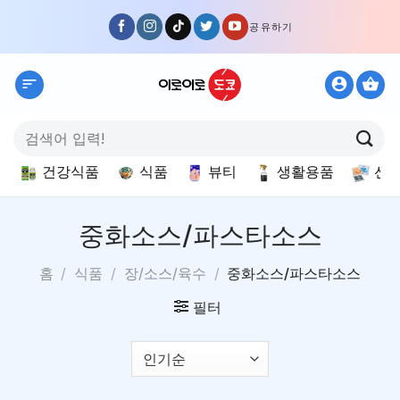
Skip
공유하기
to
content
검
색:
건강식품
식품
뷰티
생활용품
선
중화소스/파스타소스
홈
/
식품
/
장/소스/육수
/
중화소스/파스타소스
필터