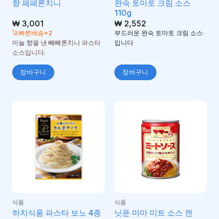
향 페페론치니
완숙 토마토 크림 소스
110g
₩
3,001
₩
2,552
🚀빠른배송+2
부드러운 완숙 토마토 크림 소스
마늘 향을 낸 빼빼론치니 파스타
입니다
소스입니다.
장바구니
장바구니
식품
식품
하치식품 파스타 보노 4종
닛푼 마마 미트 소스 캔