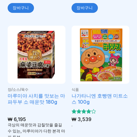
장바구니
장바구니
장/소스/육수
식품
마루미야 사치를 맛보는 마
나가타니엔 호빵맨 미트소
파두부 소 매운맛 180g
스 100g
₩
6,195
5 중에서
₩
3,539
4
로 평
극상의 매운맛과 감칠맛을 즐길
.
가됨
수 있는, 마루미야가 다한 본격 마