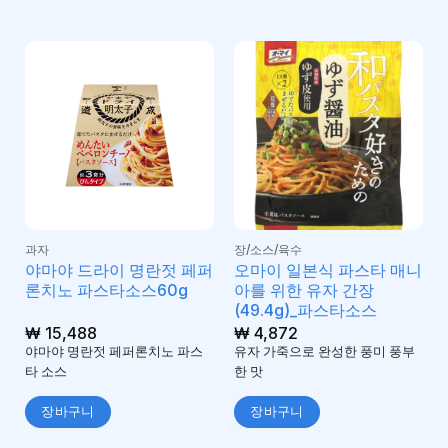
과자
장/소스/육수
야마야 드라이 명란젓 페퍼
오마이 일본식 파스타 매니
론치노 파스타소스60g
아를 위한 유자 간장
(49.4g)_파스타소스
₩
15,488
₩
4,872
야마야 명란젓 페퍼론치노 파스
유자 가죽으로 완성한 풍미 풍부
타 소스
한 맛
장바구니
장바구니