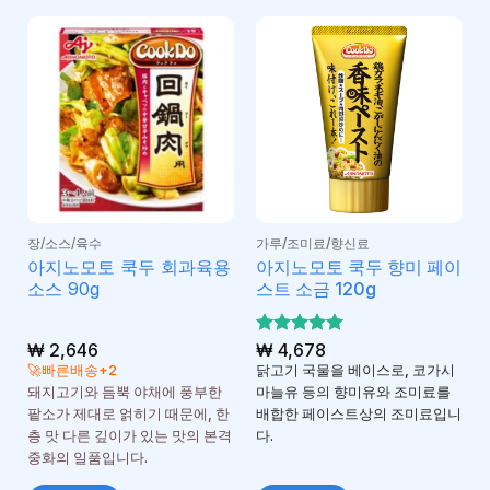
장/소스/육수
가루/조미료/향신료
아지노모토 쿡두 회과육용
아지노모토 쿡두 향미 페이
소스 90g
스트 소금 120g
₩
2,646
5 중에서
₩
4,678
5
로 평가
🚀빠른배송+2
닭고기 국물을 베이스로, 코가시
됨
돼지고기와 듬뿍 야채에 풍부한
마늘유 등의 향미유와 조미료를
팥소가 제대로 얽히기 때문에, 한
배합한 페이스트상의 조미료입니
층 맛 다른 깊이가 있는 맛의 본격
다.
중화의 일품입니다.