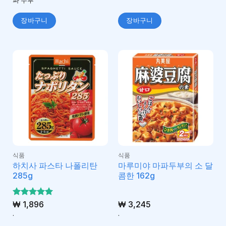
파 두부
장바구니
장바구니
식품
식품
하치사 파스타 나폴리탄
마루미야 마파두부의 소 달
285g
콤한 162g
5 중에서
₩
1,896
₩
3,245
5
로 평가
.
.
됨