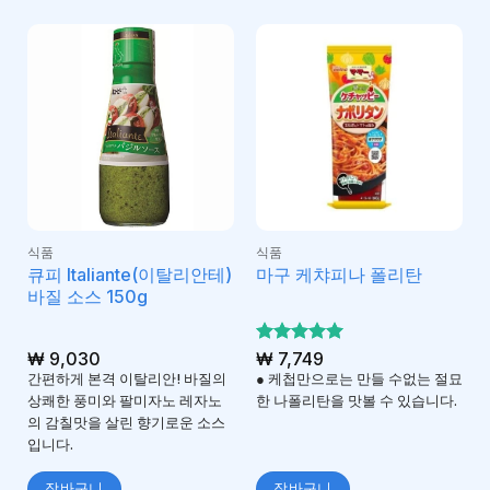
식품
식품
큐피 Italiante(이탈리안테)
마구 케챠피나 폴리탄
바질 소스 150g
₩
9,030
5 중에서
₩
7,749
5
로 평가
간편하게 본격 이탈리안! 바질의
● 케첩만으로는 만들 수없는 절묘
됨
상쾌한 풍미와 팔미자노 레자노
한 나폴리탄을 맛볼 수 있습니다.
의 감칠맛을 살린 향기로운 소스
입니다.
장바구니
장바구니