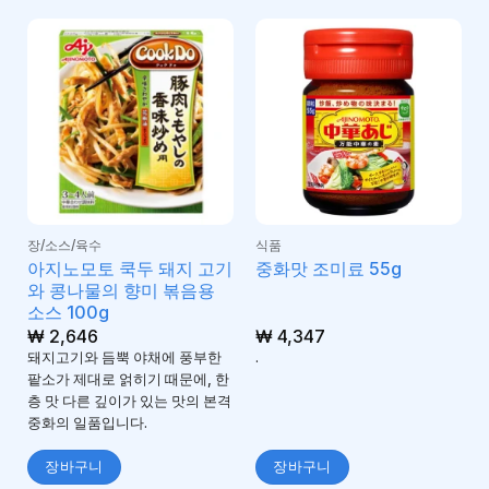
장/소스/육수
식품
아지노모토 쿡두 돼지 고기
중화맛 조미료 55g
와 콩나물의 향미 볶음용
소스 100g
₩
2,646
₩
4,347
돼지고기와 듬뿍 야채에 풍부한
.
팥소가 제대로 얽히기 때문에, 한
층 맛 다른 깊이가 있는 맛의 본격
중화의 일품입니다.
장바구니
장바구니