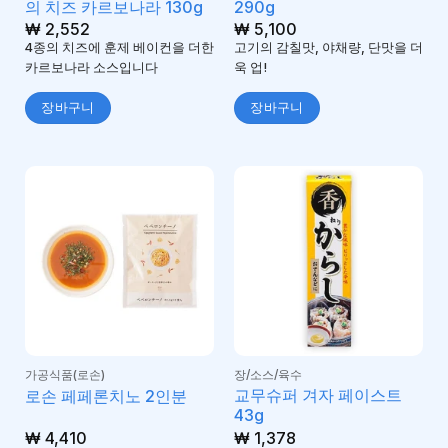
의 치즈 카르보나라 130g
290g
₩
2,552
₩
5,100
4종의 치즈에 훈제 베이컨을 더한
고기의 감칠맛, 야채량, 단맛을 더
카르보나라 소스입니다
욱 업!
장바구니
장바구니
가공식품(로손)
장/소스/육수
교무슈퍼 겨자 페이스트
로손 페페론치노 2인분
43g
₩
4,410
₩
1,378