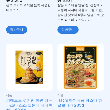
₩
3,240
₩
6,101
완숙 토마토 과육을 듬뿍 사용한
삶은 파스타를 만날 뿐! 간장에 가
미트소스
다랭이 다시마 국물의 맛을 버린,
갈라진 낫토와 5종의 양념으로 맛
보는 파스타 소스입니다.
장바구니
장바구니
식품
식품
피에트로 섞기만 하면 되는
Hachi 하치식품 파스타 까
파스타 소스 일본식 페페론
르보나라 285g