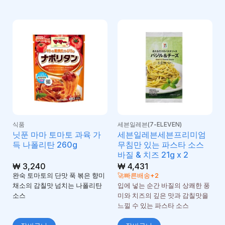
식품
세븐일레븐(7-ELEVEN)
닛푼 마마 토마토 과육 가
세븐일레븐세븐프리미엄
득 나폴리탄 260g
무침만 있는 파스타 소스
바질 & 치즈 21g x 2
₩
3,240
₩
4,431
완숙 토마토의 단맛 푹 볶은 향미
🚀빠른배송+2
채소의 감칠맛 넘치는 나폴리탄
입에 넣는 순간 바질의 상쾌한 풍
소스
미와 치즈의 깊은 맛과 감칠맛을
느낄 수 있는 파스타 소스