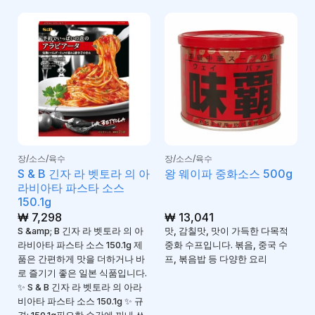
장/소스/육수
장/소스/육수
S & B 긴자 라 벳토라 의 아
왕 웨이파 중화소스 500g
라비아타 파스타 소스
150.1g
₩
7,298
₩
13,041
S &amp; B 긴자 라 벳토라 의 아
맛, 감칠맛, 맛이 가득한 다목적
라비아타 파스타 소스 150.1g 제
중화 수프입니다. 볶음, 중국 수
품은 간편하게 맛을 더하거나 바
프, 볶음밥 등 다양한 요리
로 즐기기 좋은 일본 식품입니다.
✨ S & B 긴자 라 벳토라 의 아라
비아타 파스타 소스 150.1g ✨ 규