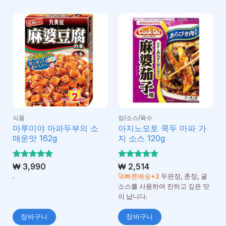
식품
장/소스/육수
마루미야 마파두부의 소
아지노모토 쿡두 마파 가
매운맛 162g
지 소스 120g
5 중에서
₩
3,990
5 중에서
₩
2,514
5
5
로 평가
로 평가
.
🚀빠른배송+2
두판장, 춘장, 굴
됨
됨
소스를 사용하여 진하고 깊은 맛
이 납니다.
장바구니
장바구니