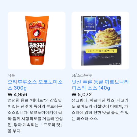
식품
장/소스/육수
오타후쿠소스 오코노미소
닛신 푸른 동굴 까르보나라
스 300g
파스타 소스 140g
₩
4,956
₩
5,072
엄선한 원료 "데이트"의 감칠맛
생크림에, 파르메잔 치즈, 페코리
이있는 단맛이 특징의 부드러운
노·로마노의 감칠맛이 더해져, 파
소스입니다. 오코노미야키야 씨
스타에 얽혀 진한 맛을 즐길 수 있
와 함께 시행착오를 거듭해 완성
는 파스타 소스.
된, 닦아 계속되는 「프로의 맛」
을 부디.