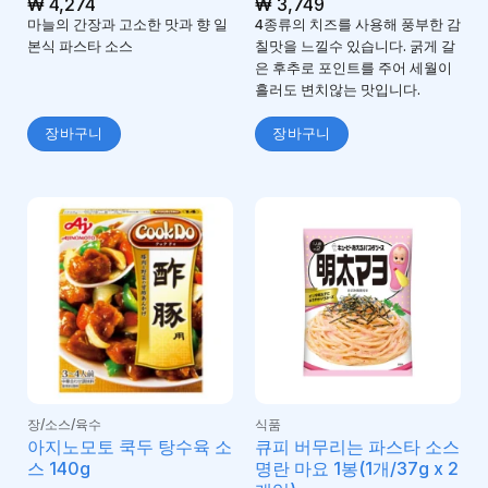
₩
4,274
₩
3,749
마늘의 간장과 고소한 맛과 향 일
4종류의 치즈를 사용해 풍부한 감
본식 파스타 소스
칠맛을 느낄수 있습니다. 굵게 갈
은 후추로 포인트를 주어 세월이
흘러도 변치않는 맛입니다.
장바구니
장바구니
장/소스/육수
식품
아지노모토 쿡두 탕수육 소
큐피 버무리는 파스타 소스
스 140g
명란 마요 1봉(1개/37g x 2