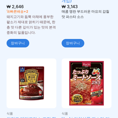
개입)
₩
2,646
₩
3,143
🚀빠른배송+2
매콤 명란 부드러운 마요의 감칠
돼지고기와 듬뿍 야채에 풍부한
맛 파스타 소스
팥소가 제대로 얽히기 때문에, 한
층 맛 다른 깊이가 있는 맛의 본격
중화의 일품입니다.
장바구니
장바구니
식품
식품