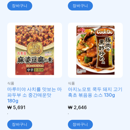
장바구니
장바구니
식품
식품
마루미야 사치를 맛보는 마
아지노모토 쿡두 돼지 고기
파두부 소 중간매운맛
흑초 볶음용 소스 130g
180g
₩
5,691
₩
2,646
.
.
장바구니
장바구니