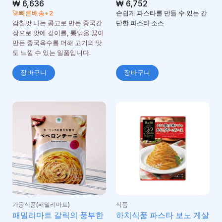
₩
6,636
₩
6,752
🚀빠른배송+2
손쉽게 파스타를 만들 수 있는 간
감칠맛 나는 콩고로 만든 중국간
단한 파스타 소스
장으로 맛에 깊이를, 통닭을 끓여
만든 중국육수를 더해 고기의 맛
도 느낄 수 있는 일품입니다.
장바구니
장바구니
가공식품(패밀리마트)
식품
패밀리마트 갈릭의 풍부한
하치식품 파스타 보노 게살