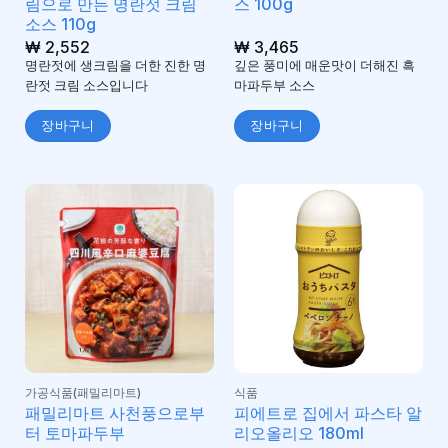
림으로 만든 명란젓 크림
스 100g
소스 110g
₩
2,552
₩
3,465
명란젓에 생크림을 더한 진한 명
깊은 풍미에 매운맛이 더해진 흑
란젓 크림 소스입니다
마파두부 소스
장바구니
장바구니
가공식품(패밀리마트)
식품
패밀리마트 사천풍으로부
피에트로 집에서 파스타 알
터 토마파두부
리오올리오 180ml