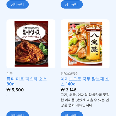
장바구니
장바구니
식품
장/소스/육수
큐피 미트 파스타 소스
아지노모토 쿡두 팔보채 소
80g
스 140g
₩
5,500
₩
3,146
.
고기, 해물, 야채의 감칠맛과 푸짐
한 야채를 맛있게 먹을 수 있는 건
강한 중화 메뉴입니다.
장바구니
장바구니