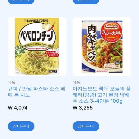
식품
식품
큐피 / 만날 파스타 소스 페
아지노모토 쿡두 오늘의 플
페 론 치노
래터(양념) 고기 된장 양배
추 소스 3~4인분 100g
₩
4,074
₩
3,255
.
.
장바구니
장바구니