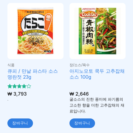
식품
장/소스/육수
큐피 / 만날 파스타 소스
아지노모토 쿡두 고추잡채
명란젓 23g
소스 100g
5 중에서
₩
3,793
₩
2,646
4
로 평
.
굴소스의 진한 풍미에 파기름의
가됨
고소한 향을 더한 고추잡채의 재
료입니다.
장바구니
장바구니