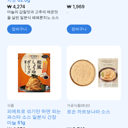
치노 62.6g
₩
4,274
₩
1,969
마늘의 감칠맛과 고추의 매운맛
.
을 살린 일본식 페페론치노 소스
장바구니
장바구니
식품
가공식품(로손)
피에트로 섞기만 하면 되는
로손 까르보나라 소스
파스타 소스 일본식 간장
마늘 61g