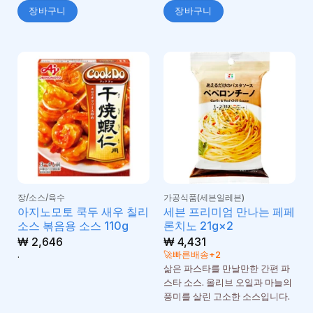
장바구니
장바구니
장/소스/육수
가공식품(세븐일레븐)
아지노모토 쿡두 새우 칠리
세븐 프리미엄 만나는 페페
소스 볶음용 소스 110g
론치노 21g×2
₩
2,646
₩
4,431
.
🚀빠른배송+2
삶은 파스타를 만날만한 간편 파
스타 소스. 올리브 오일과 마늘의
풍미를 살린 고소한 소스입니다.