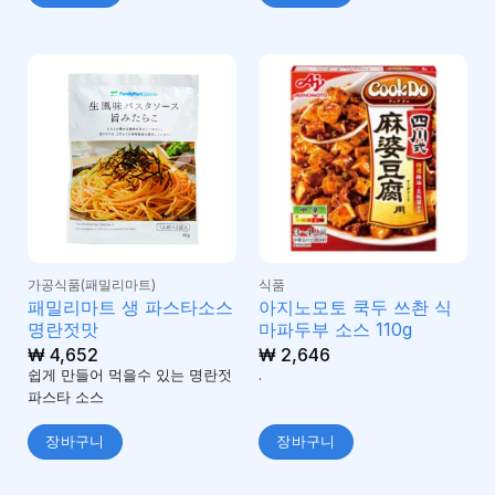
가공식품(패밀리마트)
식품
패밀리마트 생 파스타소스
아지노모토 쿡두 쓰촨 식
명란젓맛
마파두부 소스 110g
₩
4,652
₩
2,646
쉽게 만들어 먹을수 있는 명란젓
.
파스타 소스
장바구니
장바구니