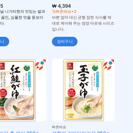
05
₩
4,394
널 니가타현의 맛있는 쌀과
🚀빠른배송+2
 끓인, 심플한 맛을 돋보이
바쁜 엄마 대신 균형 잡힌 식사를 제
다.
대로 케어해 주는 영양 마르쉐 시리즈
입니다.
구니
장바구니
빠른배송