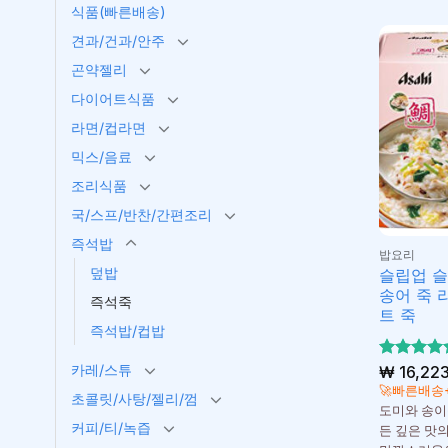
식품(빠른배송)
견과/건과/안주
곤약젤리
다이어트식품
라면/컵라면
믹스/음료
조리식품
국/스프/반찬/간편조리
즉석밥
밥요리
덮밥
슬립업 슬
송어 죽 
즉석죽
트 죽
즉석밥/컵밥
카레/스튜
5 중에서
₩
16,22
5
로 평가
🚀빠른배송
초콜릿/사탕/젤리/껌
됨
도미와 송이
커피/티/녹즙
든 깊은 맛