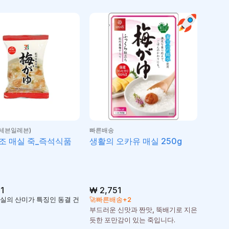
세븐일레븐)
빠른배송
조 매실 죽_즉석식품
생활의 오카유 매실 250g
1
₩
2,751
실의 산미가 특징인 동결 건
🚀빠른배송+2
부드러운 신맛과 짠맛, 뚝배기로 지은
듯한 포만감이 있는 죽입니다.