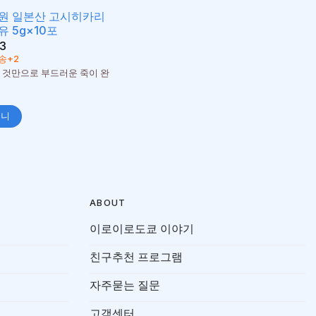
원 일본산 고시히카리
유 5g×10포
3
송+2
 것만으로 부드러운 죽이 완
구니
ABOUT
이로이로도쿄 이야기
친구추천 프로그램
자주묻는 질문
고객센터