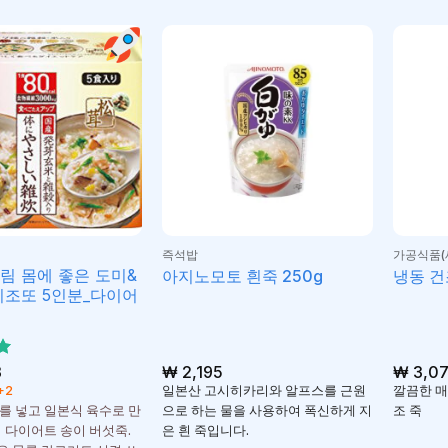
즉석밥
가공식품(
림 몸에 좋은 도미&
아지노모토 흰죽 250g
냉동 건
리조또 5인분_다이어
3
₩
2,195
₩
3,07
+2
일본산 고시히카리와 알프스를 근원
깔끔한 매
를 넣고 일본식 육수로 만
으로 하는 물을 사용하여 폭신하게 지
조 죽
의 다이어트 송이 버섯죽.
은 흰 죽입니다.