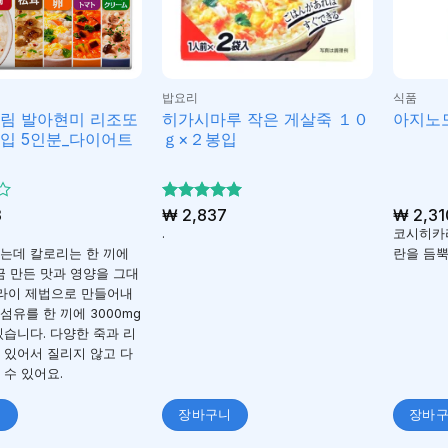
밥요리
식품
슬림 발아현미 리조또
히가시마루 작은 게살죽 １０
아지노모
입 5인분_다이어트
ｇ×２봉입
3
5 중에서
₩
2,837
₩
2,31
5
로 평가
.
코시히카
됨
는데 칼로리는 한 끼에
란을 듬뿍
 방금 만든 맛과 영양을 그대
드라이 제법으로 만들어내
섬유를 한 끼에 3000mg
있습니다. 다양한 죽과 리
 있어서 질리지 않고 다
 수 있어요.
니
장바구니
장바