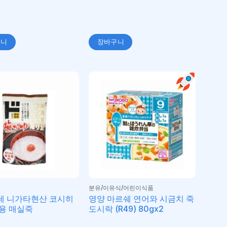
구니
장바구니
분유/이유식/어린이식품
테 니가타현산 코시히
영양 마르쉐 연어와 시금치 죽
용 매실죽
도시락 (R49) 80gx2