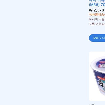
큐피 이유
(M56) 7
₩
2,378
🚀빠른배송
다시마 국물
포를 더했
장바구