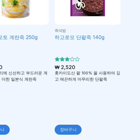
즉석밥
토 계란죽 250g
하고로모 단팥죽 140g
0
5 중에
₩
2,520
3
서
리에 신선하고 부드러운 계
홋카이도산 팥 100% 을 사용하여 깊
로 평
 더한 일본식 계란죽
고 매끈하게 마무리한 단팥죽
가됨
구니
장바구니