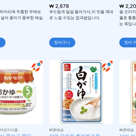
5
₩
2,678
₩
2,2
중
히카리에 두툼한 우메보
부드럽게 달걀 들어가서,이 맛을 제대
쌀 오리지
에
 넣어 풍미가 풍부한 매실
로 느낄 수있는 잡곡밥입니다.
물로 통통
서
는 죽입니
1
로
평
가
니
장바구니
장바
됨
/어린이식품
빠른배송
빠른배송