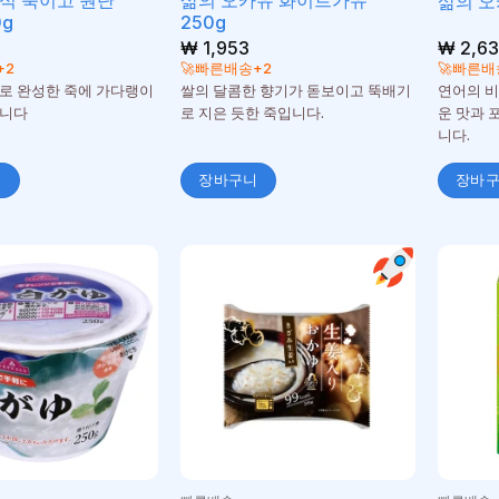
식 죽이고 원단
삶의 오카유 화이트가유
삶의 오
0g
250g
₩
1,953
₩
2,6
+2
🚀빠른배송+2
🚀빠른배
로 완성한 죽에 가다랭이
쌀의 달콤한 향기가 돋보이고 뚝배기
연어의 비
습니다
로 지은 듯한 죽입니다.
운 맛과 
니다.
니
장바구니
장바