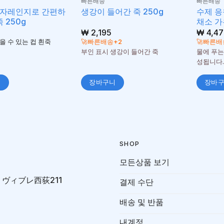
빠른배송
빠른배송
전자레인지로 간편하
수제 응
생강이 들어간 죽 250g
죽 250g
채소 가
₩
2,195
₩
4,47
을 수 있는 컵 흰죽
🚀빠른배송+2
🚀빠른배
부인 표시 생강이 들어간 죽
물에 푸는
성됩니다.
니
장바구니
장바
SHOP
모든상품 보기
-7 ヴィブレ西荻211
결제 수단
배송 및 반품
내계정