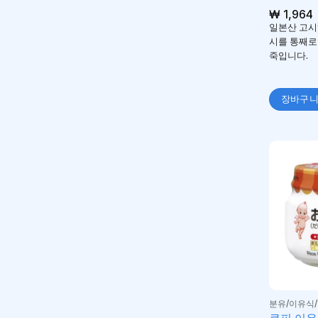
₩
1,964
일본산 고시
시를 통째로
죽입니다.
장바구
분유/이유식