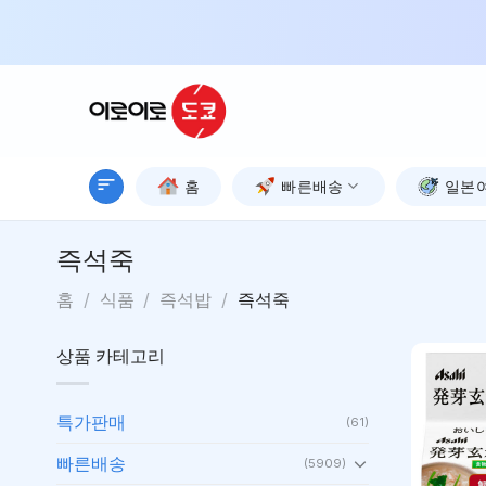
Skip
to
content
홈
빠른배송
일본
즉석죽
홈
/
식품
/
즉석밥
/
즉석죽
상품 카테고리
특가판매
(61)
빠른배송
(5909)