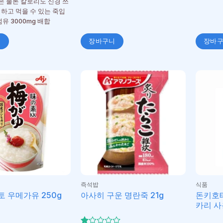
 물론 칼로리도 신경 쓰
심하고 먹을 수 있는 죽입
섬유 3000mg 배합
니
장바구니
장바
즉석밥
식품
돈키호
 우메가유 250g
아사히 구운 명란죽 21g
카리 사