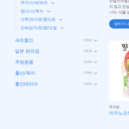
맛깔스러움은
쿠키/스낵/과자
지 않고 안
장/소스/육수
니다. 식물 
가루/조미료/향신료
장바구
드레싱/식초/잼/오일
세트할인
(336)
일본 편의점
(783)
주방용품
(475)
출산/육아
(779)
홈인테리어
(130)
즉석밥
아지노모토