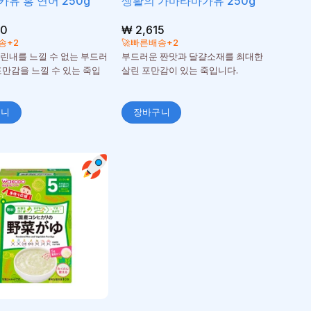
카유 홍 연어 250g
생활의 가마타마가유 250g
30
₩
2,615
송+2
🚀빠른배송+2
린내를 느낄 수 없는 부드러
부드러운 짠맛과 달걀소재를 최대한
포만감을 느낄 수 있는 죽입
살린 포만감이 있는 죽입니다.
구니
장바구니