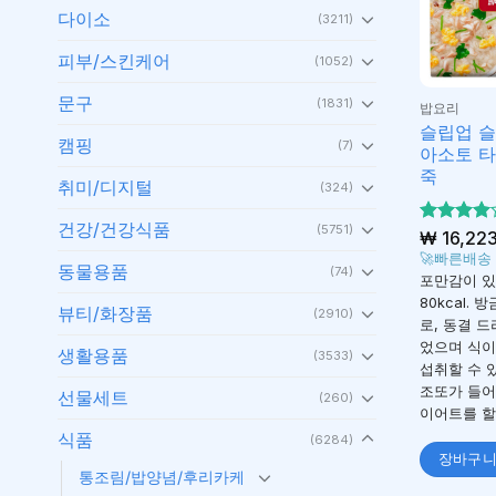
다이소
(3211)
피부/스킨케어
(1052)
문구
(1831)
밥요리
슬립업 
캠핑
(7)
아소토 타
죽
취미/디지털
(324)
건강/건강식품
(5751)
5 중에서
₩
16,22
4
로 평
🚀빠른배송
동물용품
(74)
가됨
포만감이 있
80kcal.
뷰티/화장품
(2910)
로, 동결 
었으며 식이
생활용품
(3533)
섭취할 수 
조또가 들어
선물세트
(260)
이어트를 할
식품
(6284)
장바구
통조림/밥양념/후리카케