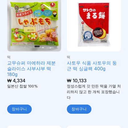
떡
떡
교무슈퍼 마에하라 제분
사토우 식품 사토우의 둥
슬라이스 샤부샤부 떡
근 떡 싱글팩 400g
180g
₩
4,334
₩
10,133
일본산 찹쌀 100%
정성스럽게 갓 만든 떡을 가열 처
리하지 않고 한 개씩 포장했습니
다
장바구니
장바구니