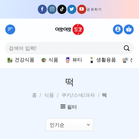
Skip
공유하기
to
content
검
색:
건강식품
식품
뷰티
생활용품
선
떡
홈
/
식품
/
쿠키/스낵/과자
/
떡
필터