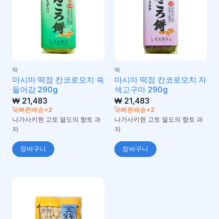
떡
떡
마시마 떡점 칸코로모치 쑥
마시마 떡점 칸코로모치 자
들어감 290g
색고구마 290g
₩
21,483
₩
21,483
🚀빠른배송+2
🚀빠른배송+2
나가사키현 고토 열도의 향토 과
나가사키현 고토 열도의 향토 과
자
자
장바구니
장바구니