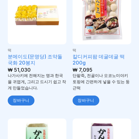
떡
떡
분메이도(문명당) 조약돌
칼디커피팜 데굴데굴 떡
국화 20봉지
200g
₩
51,030
₩
7,095
나가사키에 전해지는 명과 한국
단팥죽, 전골이나 오코노미야키
을 귀엽게, 그리고 드시기 쉽고 작
토핑에 간편하게 넣을 수 있는 둥
게 만들었습니다.
근떡
장바구니
장바구니