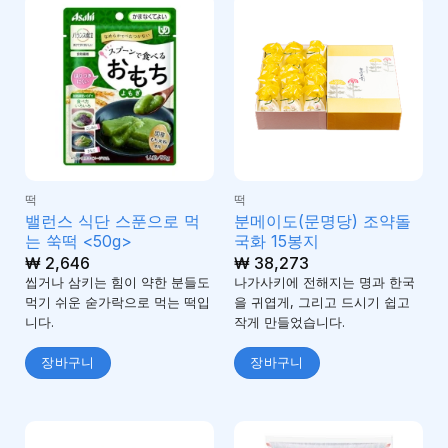
떡
떡
밸런스 식단 스푼으로 먹
분메이도(문명당) 조약돌
는 쑥떡 <50g>
국화 15봉지
₩
2,646
₩
38,273
씹거나 삼키는 힘이 약한 분들도
나가사키에 전해지는 명과 한국
먹기 쉬운 숟가락으로 먹는 떡입
을 귀엽게, 그리고 드시기 쉽고
니다.
작게 만들었습니다.
장바구니
장바구니