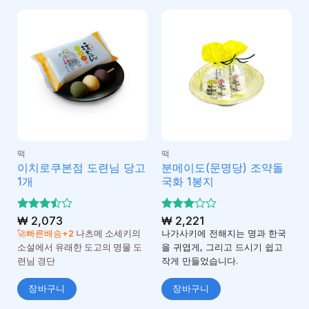
떡
떡
이치로쿠본점 도련님 당고
분메이도(문명당) 조약돌
1개
국화 1봉지
5 중에
₩
2,073
5 중에
₩
2,221
3.5
3
서
서
🚀빠른배송+2
나츠메 소세키의
나가사키에 전해지는 명과 한국
로 평가
로 평
소설에서 유래한 도고의 명물 도
을 귀엽게, 그리고 드시기 쉽고
됨
가됨
련님 경단
작게 만들었습니다.
장바구니
장바구니