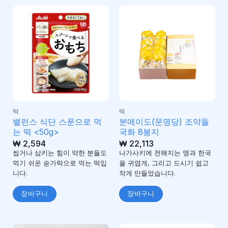
떡
떡
밸런스 식단 스푼으로 먹
분메이도(문명당) 조약돌
는 떡 <50g>
국화 8봉지
₩
2,594
₩
22,113
씹거나 삼키는 힘이 약한 분들도
나가사키에 전해지는 명과 한국
먹기 쉬운 숟가락으로 먹는 떡입
을 귀엽게, 그리고 드시기 쉽고
니다.
작게 만들었습니다.
장바구니
장바구니