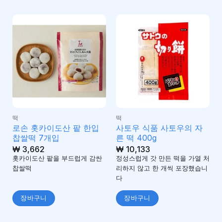
떡
떡
로손 홋카이도산 팥 한입
사토우 식품 사토우의 자
찹쌀떡 7개입
른 떡 400g
₩
3,662
₩
10,133
홋카이도산 팥을 부드럽게 감싼
정성스럽게 갓 만든 떡을 가열 처
찹쌀떡
리하지 않고 한 개씩 포장했습니
다
장바구니
장바구니