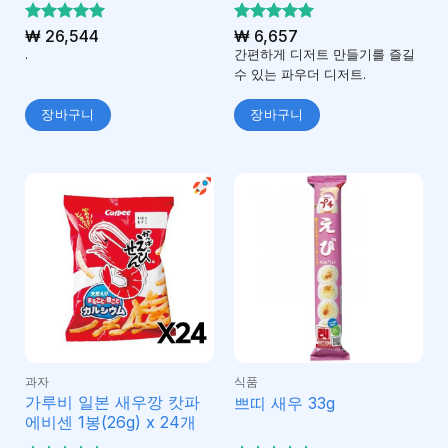
5 중에서
₩
26,544
5 중에서
₩
6,657
5
5
로 평가
로 평가
.
간편하게 디저트 만들기를 즐길
됨
됨
수 있는 파우더 디저트.
장바구니
장바구니
과자
식품
가루비 일본 새우깡 캇파
쁘띠 새우 33g
에비센 1봉(26g) x 24개