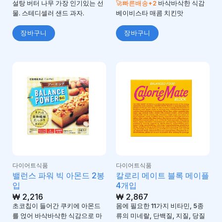
5
5
로 평가
로 평가
설탕 버터 나무 가장 인기있는 선
🚀빠른배송+2
바삭바삭한 식감
됨
됨
물. 스테디셀러 샌드 과자.
베이비스타 매콤 치킨맛
장바구니
장바구니
다이어트식품
다이어트식품
밸런스 파워 빅 아몬드 2봉
칼로리 메이트 블록 메이플
입
4개입
₩
2,216
₩
2,867
초코칩이 들어간 쿠키에 아몬드
몸에 필요한 11가지 비타민, 5종
를 얹어 바삭바삭한 식감으로 마
류의 미네랄, 단백질, 지질, 당질