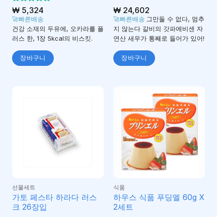
5 중에서
₩
5,324
₩
24,602
5
로 평가
🚀빠른배송
🚀빠른배송
그만둘 수 없다, 멈추
됨
건강 소재의 두유에, 오카라를 플
지 않는다 갈비의 갓파에비센 자
러스 한, 1장 5kcal의 비스킷.
연산 새우가 통째로 들어가 있어!
장바구니
장바구니
선물세트
식품
가토 페스타 하라다 러스
하우스 식품 푸딩엘 60g X
크 26장입
2세트