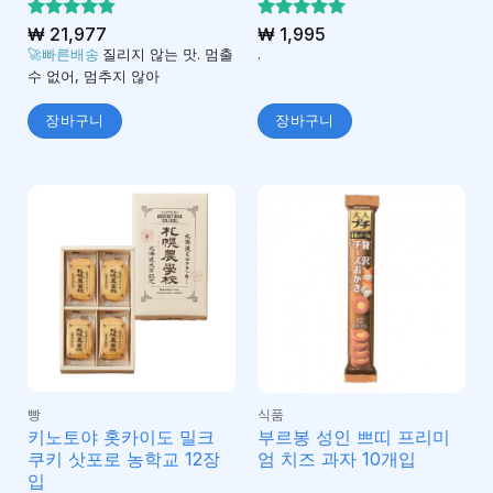
5 중에서
₩
21,977
5 중에서
₩
1,995
4.75
5
로 평
로 평가
🚀빠른배송
질리지 않는 맛. 멈출
.
가됨
됨
수 없어, 멈추지 않아
장바구니
장바구니
빵
식품
키노토야 홋카이도 밀크
부르봉 성인 쁘띠 프리미
쿠키 삿포로 농학교 12장
엄 치즈 과자 10개입
입