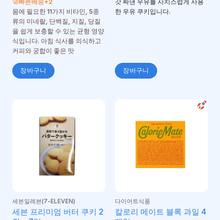
🚀빠른배송+2
갓 짜낸 우유를 사치스럽게 사용
몸에 필요한 11가지 비타민, 5종
한 우유 쿠키입니다.
류의 미네랄, 단백질, 지질, 당질
을 쉽게 보충할 수 있는 균형 영양
식입니다. 아침 식사를 의식하고
커피와 궁합이 좋은 맛
장바구니
장바구니
세븐일레븐(7-ELEVEN)
다이어트식품
세븐 프리미엄 버터 쿠키 2
칼로리 메이트 블록 과일 4