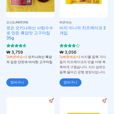
로손(LAWSON)
빠른배송
로손 오키나와산 사탕수수
비지 이니까 치즈케이크 2
로 만든 흑당맛 고구마칩
개입
35g
5 중에서
₩
3,759
5 중에서
₩
3,056
4.5
4
로 평
로 평
🚀빠른배송+2
오키나와산 흑당
🚀빠른배송+2
비지를 듬뿍 가다
가됨
가됨
의 깊은 단맛과 바삭한 고구마칩
듬어 치즈케이크의 맛을 더해 촉
촉하게 구웠습니다. 식이 섬유도
듬뿍 들어간 균형 영양식입니다.
장바구니
장바구니