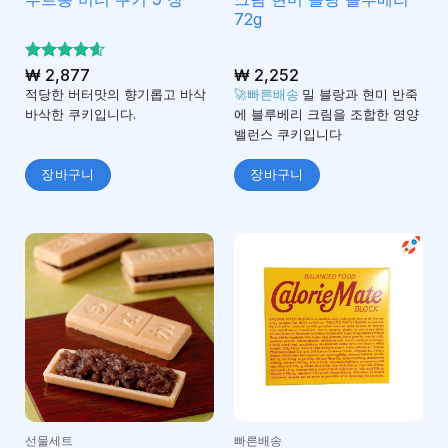
72g
5 중에서
₩
2,877
₩
2,252
4.6
로 평
적당한 버터맛의 향기롭고 바삭
🚀빠른배송
밀 블랑과 현미 반죽
가됨
바삭한 쿠키입니다.
에 블루베리 크림을 조합한 영양
밸런스 쿠키입니다
장바구니
장바구니
선물세트
빠른배송