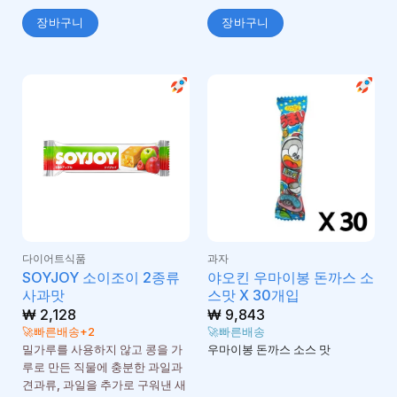
장바구니
장바구니
다이어트식품
과자
SOYJOY 소이조이 2종류
야오킨 우마이봉 돈까스 소
사과맛
스맛 X 30개입
₩
2,128
₩
9,843
🚀빠른배송+2
🚀빠른배송
밀가루를 사용하지 않고 콩을 가
우마이봉 돈까스 소스 맛
루로 만든 직물에 충분한 과일과
견과류, 과일을 추가로 구워낸 새