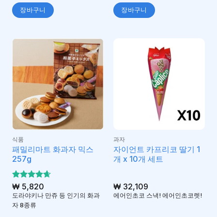
장바구니
장바구니
식품
과자
패밀리마트 화과자 믹스
자이언트 카프리코 딸기 1
257g
개 x 10개 세트
5 중에서
₩
5,820
₩
32,109
4.67
로 평
도라야키나 만쥬 등 인기의 화과
에어인초코 스낵! 에어인초코렛!
가됨
자 8종류