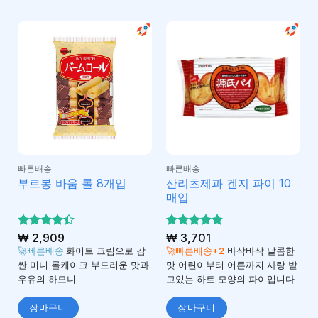
빠른배송
빠른배송
산리츠제과 겐지 파이 10
부르봉 바움 롤 8개입
매입
5 중에서
₩
2,909
5 중에서
₩
3,701
4.4
4.86
로 평
로 평
🚀빠른배송
화이트 크림으로 감
🚀빠른배송+2
바삭바삭 달콤한
가됨
가됨
싼 미니 롤케이크 부드러운 맛과
맛 어린이부터 어른까지 사랑 받
우유의 하모니
고있는 하트 모양의 파이입니다
장바구니
장바구니