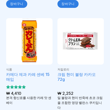
장바구니
장바구니
식품
저칼로리
카메다 제과 카레 센베 15
크림 현미 블랑 카카오
매입
72g
5 중에서
₩
4,410
₩
2,252
5
로 평가
본격 향신료를 사용한 카레 맛 센
밀 블랑과 현미 반죽에 초코 크림
됨
베이
을 조합한 영양 밸런스 쿠키입니
다