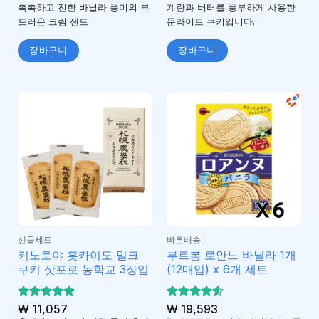
5
로 평가
중
촉촉하고 진한 바닐라 풍미의 부
계란과 버터를 풍부하게 사용한
에
됨
드러운 크림 샌드
문라이트 쿠키입니다.
서
1
로
장바구니
장바구니
평
가
됨
선물세트
빠른배송
키노토야 홋카이도 밀크
부르봉 로안느 바닐라 1개
쿠키 삿포로 농학교 3장입
(12매입) x 6개 세트
5 중에서
₩
11,057
5 중에서
₩
19,593