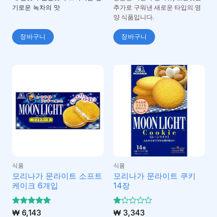
기로운 녹차의 맛
추가로 구워낸 새로운 타입의 영
양 식품입니다.
장바구니
장바구니
식품
식품
모리나가 문라이트 소프트
모리나가 문라이트 쿠키
케이크 6개입
14장
5 중에서
₩
6,143
5
₩
3,343