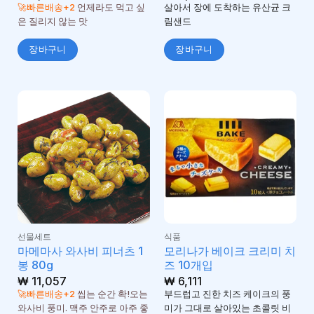
5
로 평가
🚀빠른배송+2
언제라도 먹고 싶
살아서 장에 도착하는 유산균 크
됨
은 질리지 않는 맛
림샌드
장바구니
장바구니
선물세트
식품
마메마사 와사비 피너츠 1
모리나가 베이크 크리미 치
봉 80g
즈 10개입
₩
11,057
₩
6,111
🚀빠른배송+2
씹는 순간 확!오는
부드럽고 진한 치즈 케이크의 풍
와사비 풍미. 맥주 안주로 아주 좋
미가 그대로 살아있는 초콜릿 비