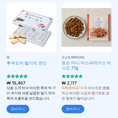
빵
로손(LAWSON)
로손 미니 아스파라거스 비
후쿠오카 딸기의 연인
스킷 71g
5 중에서
₩
19,467
5 중에서
₩
2,117
5
5
로 평가
로 평가
상품 소개 바삭 바삭한 특제 박 구
🚀빠른배송+2
이 비스킷은 짭짤
됨
됨
이 쿠키에 새콤 달콤한 딸기 맛의
하고 바삭한 식감과 향기로운 검
특제 초콜릿을 샌드했습니다.
은 참깨가 들어갑니다.
장바구니
장바구니