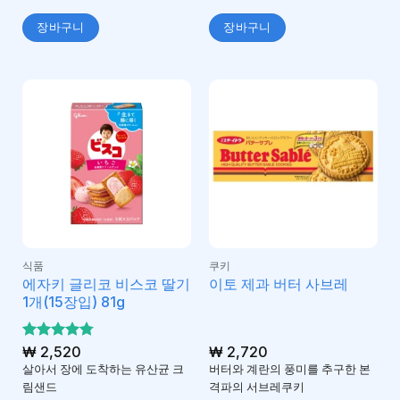
장바구니
장바구니
식품
쿠키
에자키 글리코 비스코 딸기
이토 제과 버터 사브레
1개(15장입) 81g
5 중에서
₩
2,520
₩
2,720
4.75
로 평
살아서 장에 도착하는 유산균 크
버터와 계란의 풍미를 추구한 본
가됨
림샌드
격파의 서브레쿠키