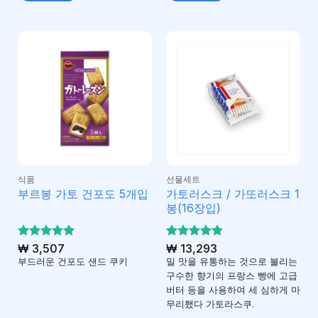
식품
선물세트
가토러스크 / 가또러스크 1
부르봉 가토 건포도 5개입
봉(16장입)
5 중에서
₩
3,507
5 중에서
₩
13,293
5
5
로 평가
로 평가
부드러운 건포도 샌드 쿠키
밀 맛을 유통하는 것으로 불리는
됨
됨
구수한 향기의 프랑스 빵에 고급
버터 등을 사용하여 세 심하게 마
무리했다 가토라스쿠.