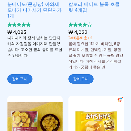
분메이도(문명당) 아와세
칼로리 메이트 블록 초콜
모나카 나가사키 단단자카
릿 4개입
1개
5 중에서
₩
4,095
5 중에서
₩
4,022
5
4
로 평가
로 평
나가사키의 정서 넘치는 단단자
🚀빠른배송+2
됨
가됨
카의 자갈길을 이미지해 만들었
몸에 필요한 11가지 비타민, 5종
습니다. 고소한 팥의 풍미를 드실
류의 미네랄, 단백질, 지질, 당질
수 있습니다.
을 쉽게 보충할 수 있는 균형 영양
식입니다. 아침 식사를 의식하고
커피와 궁합이 좋은 맛
장바구니
장바구니