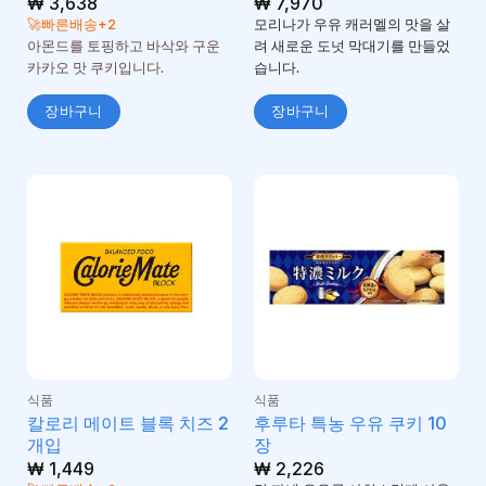
5 중에서
₩
3,638
5 중에서
₩
7,970
5
4.25
로 평가
로
🚀빠른배송+2
모리나가 우유 캐러멜의 맛을 살
됨
평가됨
아몬드를 토핑하고 바삭와 구운
려 새로운 도넛 막대기를 만들었
카카오 맛 쿠키입니다.
습니다.
장바구니
장바구니
식품
식품
칼로리 메이트 블록 치즈 2
후루타 특농 우유 쿠키 10
개입
장
₩
1,449
₩
2,226