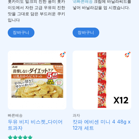
4.75
4.5
로 평
로 평
홋카이도 밀크의 진한 풍미 홋카
🚀빠른배송
크림에 바닐라씨드를
가됨
가됨
이도에서 자란 고급 우유의 진한
넣어 바닐라감을 업 시켰습니다.
맛을 그대로 담은 부드러운 쿠키
입니다
장바구니
장바구니
빠른배송
과자
두유 비지 비스켓_다이어
캇파 에비센 미니 4 48g x
트과자
12개 세트