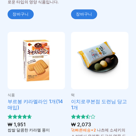
로운 타입의 영양 식품입니다.
장바구니
장바구니
식품
떡
부르봉 캬라멜라인 1개(14
이치로쿠본점 도련님 당고
매입)
1개
5 중에서
₩
1,951
5 중에
₩
2,073
4.67
3.5
로 평
서
쌉쌀 달콤한 카라멜 풍미
🚀빠른배송+2
나츠메 소세키의
가됨
로 평가