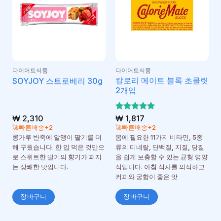
다이어트식품
다이어트식품
칼로리 메이트 블록 초콜릿
SOYJOY 스트로베리 30g
2개입
₩
2,310
5 중에서
₩
1,817
5
로 평가
🚀빠른배송+2
🚀빠른배송+2
됨
콩가루 반죽에 알맹이 딸기를 더
몸에 필요한 11가지 비타민, 5종
해 구웠습니다. 한 입 먹은 것만으
류의 미네랄, 단백질, 지질, 당질
로 스위트한 딸기의 향기가 퍼지
을 쉽게 보충할 수 있는 균형 영양
는 상쾌한 맛입니다.
식입니다. 아침 식사를 의식하고
커피와 궁합이 좋은 맛
장바구니
장바구니