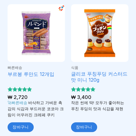
빠른배송
식품
글리코 푸칭푸딩 커스터드
부르봉 루만도 12개입
맛 미니 120g
5 중에서
₩
2,720
5 중에서
₩
3,400
4.8
4.93
로 평
로 평
🚀빠른배송
바삭하고 가벼운 촉
작은 씬에 딱! 모두가 좋아하는
가됨
가됨
감의 식감과 부드러운 코코아 크
푸친 푸딩의 맛과 식감을 재현
림이 어우러진 크레페 쿠키
장바구니
장바구니