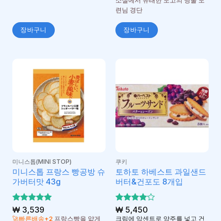
소설에서 유래한 도고의 명물 도
됨
련님 경단
장바구니
장바구니
미니스톱(MINI STOP)
쿠키
미니스톱 프랑스 빵공방 슈
토하토 하베스트 과일샌드
가버터맛 43g
버터&건포도 8개입
5 중에서
₩
3,539
5 중에서
₩
5,450
5
4
로 평가
로 평
🚀빠른배송+2
프랑스빵을 얇게
크림에 악센트로 양주를 넣고 건