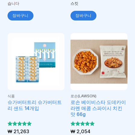
습니다
스킷
장바구니
장바구니
식품
로손(LAWSON)
슈가버터트리 슈가버터트
로손 베이비스타 도데카이
리 샌드 14개입
라멘 매콤 스파이시 치킨
맛 66g
5 중에서
₩
21,263
5 중에서
₩
2,054