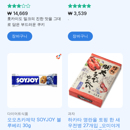
5 중에
₩
14,669
5 중에서
₩
3,539
3
5
서
로 평가
홋카이도 밀크의 진한 맛을 그대
.
로 평
됨
로 담은 부드러운 쿠키
가됨
장바구니
장바구니
다이어트식품
과자
오오츠카제약 SOYJOY 블
하카타 명란을 토핑 한 새
루베리 30g
우전병 27개입 _오미야게