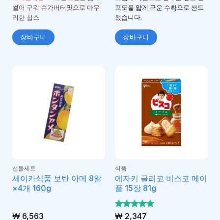
됨
가됨
썰어 구워 슈가버터맛으로 마무
포도를 얇게 구운 수확으로 샌드
리한 칩스
했습니다.
장바구니
장바구니
선물세트
식품
세이카식품 보탄 아메 8알
에자키 글리코 비스코 메이
×4개 160g
플 15장 81g
₩
6,563
5 중에서
₩
2,347