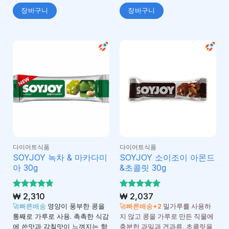
장바구니
장바구니
다이어트식품
다이어트식품
SOYJOY 녹차 & 마카다미
SOYJOY 소이조이 아몬드
아 30g
&초콜릿 30g
5 중에서
₩
2,310
5 중에서
₩
2,037
4.71
5
로 평
로 평가
🚀빠른배송
영양이 풍부한 콩을
🚀빠른배송+2
밀가루를 사용하
가됨
됨
통째로 가루로 사용. 촉촉한 식감
지 않고 콩을 가루로 만든 직물에
에 쓴맛과 감칠맛이 느껴지는 향
충분한 과일과 견과류, 초콜릿을