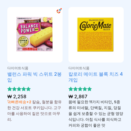
다이어트식품
다이어트식품
밸런스 파워 빅 스위트 2봉
칼로리 메이트 블록 치즈 4
입
개입
5 중에서
₩
2,258
5 중에서
₩
2,867
5
5
로 평가
로 평가
🚀빠른배송+2
칼슘, 철분을 함유
몸에 필요한 11가지 비타민, 5종
됨
됨
한 건강 서포트 쿠키입니다. 고구
류의 미네랄, 단백질, 지질, 당질
마를 사용하여 짙은 맛으로 마무
을 쉽게 보충할 수 있는 균형 영양
리.
식입니다. 아침 식사를 의식하고
커피와 궁합이 좋은 맛