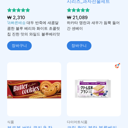
시리즈_과자선물세트
5 중에서
₩
2,310
5 중에서
₩
21,089
5
5
로 평가
로 평가
🚀빠른배송
대두 반죽에 새콤달
하카타 명란과 새우가 듬뿍 들어
됨
됨
콤한 블루 베리와 화이트 초콜릿
간 센베이
칩 진한 맛의 와일드 블루베리맛
장바구니
장바구니
식품
다이어트식품
크림 현미 블랑 블루베리
부르봉 버터 쿠키 9 장