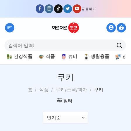
Skip
공유하기
to
content
검
색:
건강식품
식품
뷰티
생활용품
선
쿠키
홈
/
식품
/
쿠키/스낵/과자
/
쿠키
필터