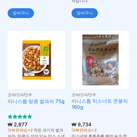
자입니다.
장바구니
장바구니
견과/건과/안주
견과/건과/안주
미니스톱 믹스너트 큰봉지
미니스톱 땅콩 쌀과자 75g
160g
5 중에서
₩
2,877
₩
9,734
5
로 평가
🚀빠른배송+2
작은 크기의 쌀과
🚀빠른배송+2
됨
자와 땅콩이 섞여 있는 믹스 스낵
믹스넛에 흑후추를 뿌려 술과 함