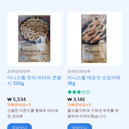
견과/건과/안주
견과/건과/안주
미니스톱 맛의 버터피 큰봉
미니스톱 매운맛 오징어채
지 120g
16g
₩
5,534
5 중에
₩
3,146
3
서
🚀빠른배송+2
🚀빠른배송+2
로 평
선별한 아몬드를 통째로 버터로
쫄깃쫄깃하게 구워낸 부위를 매
가됨
싼 견과류
콤하게 마무리했습니다.
장바구니
장바구니