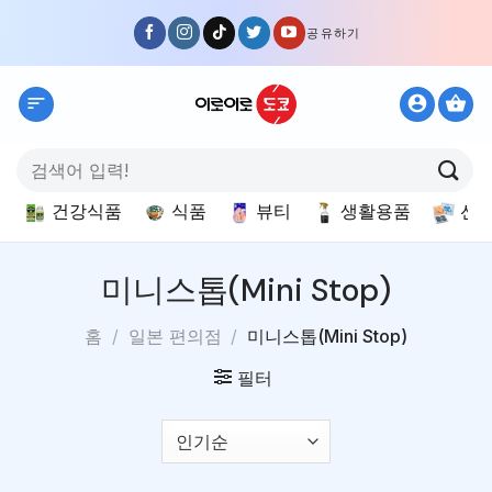
Skip
공유하기
to
content
검
색:
건강식품
식품
뷰티
생활용품
선
미니스톱(Mini Stop)
홈
/
일본 편의점
/
미니스톱(Mini Stop)
필터