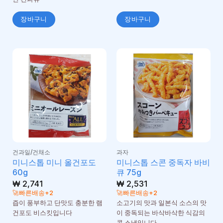
장바구니
장바구니
건과일/건채소
과자
미니스톱 미니 올건포도
미니스톱 스콘 중독자 바비
60g
큐 75g
₩
2,741
₩
2,531
🚀빠른배송+2
🚀빠른배송+2
즙이 풍부하고 단맛도 충분한 램
소고기의 맛과 일본식 소스의 맛
건포도 비스킷입니다
이 중독되는 바삭바삭한 식감의
콘 스낵입니다.