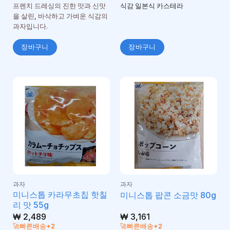
됨
프렌치 드레싱의 진한 맛과 신맛
식감 일본식 카스테라
을 살린, 바삭하고 가벼운 식감의
과자입니다.
장바구니
장바구니
과자
과자
미니스톱 카라무초칩 핫칠
미니스톱 팝콘 소금맛 80g
리 맛 55g
₩
2,489
₩
3,161
🚀빠른배송+2
🚀빠른배송+2