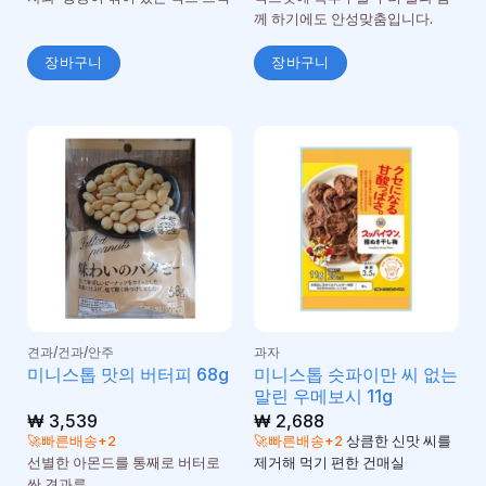
께 하기에도 안성맞춤입니다.
장바구니
장바구니
견과/건과/안주
과자
미니스톱 슷파이만 씨 없는
미니스톱 맛의 버터피 68g
말린 우메보시 11g
₩
3,539
₩
2,688
🚀빠른배송+2
🚀빠른배송+2
상큼한 신맛 씨를
선별한 아몬드를 통째로 버터로
제거해 먹기 편한 건매실
싼 견과류