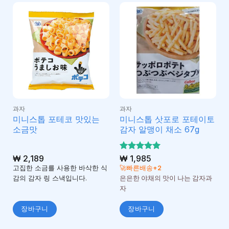
과자
과자
미니스톱 포테코 맛있는
미니스톱 삿포로 포테이토
소금맛
감자 알맹이 채소 67g
₩
2,189
5 중에서
₩
1,985
5
로 평가
고집한 소금를 사용한 바삭한 식
🚀빠른배송+2
됨
감의 감자 링 스낵입니다.
은은한 야채의 맛이 나는 감자과
자
장바구니
장바구니