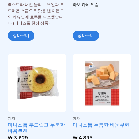
엑스트라 버진 올리브 오일과 부
라보 카레 튀김
드러운 소금으로 맛을 낸 아몬드
와 캐슈넛에 호두를 믹스했습니
다 (미니스톱 한정 상품)
장바구니
장바구니
과자
과자
미니스톱 부드럽고 두툼한
미니스톱 두툼한 바움쿠헨
바움쿠헨
₩
3,629
₩
4,895