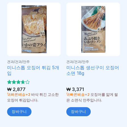
견과/건과/안주
견과/건과/안주
미니스톱 오징어 튀김 5개
미니스톱 생선구이 오징어
입
소면 18g
5 중에
₩
2,877
₩
3,371
3.67
서
🚀빠른배송+2
바삭 튀긴 고소한
🚀빠른배송+2
오징어를 얇게 썰
로 평가
오징어 튀김입니다.
은 소면식 안주입니다.
됨
장바구니
장바구니