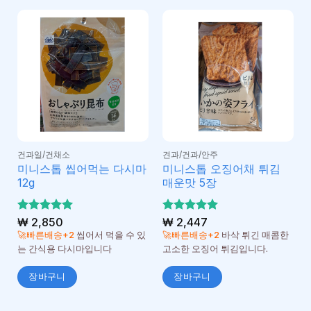
건과일/건채소
견과/건과/안주
미니스톱 씹어먹는 다시마
미니스톱 오징어채 튀김
12g
매운맛 5장
5 중에서
₩
2,850
5 중에서
₩
2,447
5
5
로 평가
로 평가
🚀빠른배송+2
씹어서 먹을 수 있
🚀빠른배송+2
바삭 튀긴 매콤한
됨
됨
는 간식용 다시마입니다
고소한 오징어 튀김입니다.
장바구니
장바구니