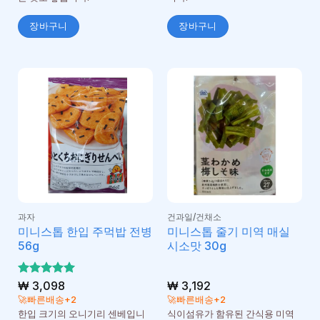
장바구니
장바구니
과자
건과일/건채소
미니스톱 한입 주먹밥 전병
미니스톱 줄기 미역 매실
56g
시소맛 30g
5 중에서
₩
3,098
₩
3,192
5
로 평가
🚀빠른배송+2
🚀빠른배송+2
됨
한입 크기의 오니기리 센베입니
식이섬유가 함유된 간식용 미역