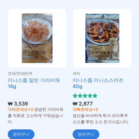
견과/건과/안주
과자
미니스톱 말린 가리비채
미니스톱 미니소스카츠
14g
40g
₩
3,539
5 중에서
₩
2,877
5
로 평가
🚀빠른배송+2
양념한 가리비채
🚀빠른배송+2
됨
를 직화로 고소하게 구워냈습니
생선을 바삭하게 튀겨 오타후쿠
다
소스를 뿌린 소스 돈가스입니다.
장바구니
장바구니