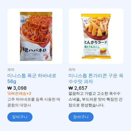
과자
과자
미니스톱 폭군 하바네로
미니스톱 톤가리콘 구운 옥
56g
수수맛 과자
₩
3,098
₩
2,657
🚀빠른배송+2
깔끔하고 가볍고 고소한 옥수수
고추 하바네로를 듬뿍 사용한 매
스낵을, 부드러운 맛이 특징인 간
콤함의 대명사
장으로 완성했습니다.
장바구니
장바구니