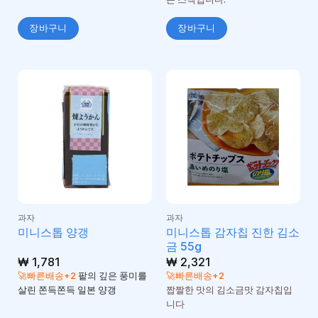
장바구니
장바구니
과자
과자
미니스톱 감자칩 진한 김소
미니스톱 양갱
금 55g
₩
1,781
₩
2,321
🚀빠른배송+2
팥의 깊은 풍미를
🚀빠른배송+2
살린 쫀득쫀득 일본 양갱
짭짤한 맛의 김소금맛 감자칩입
니다