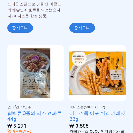
드러운 소금으로 맛을 낸 아몬드
와 캐슈넛에 호두를 믹스했습니
다 (미니스톱 한정 상품)
장바구니
장바구니
견과/건과/안주
미니스톱(MINI STOP)
탑밸류 3종의 믹스 견과류
미니스톱 어포 튀김 카레맛
44g
33g
₩
5,271
₩
3,595
🚀빠른배송+2
카레하우스 CoCo 이치방야와 콜