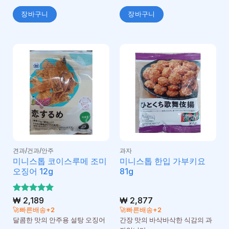
장바구니
장바구니
견과/건과/안주
과자
미니스톱 코이스루메 조미
미니스톱 한입 가부키요
오징어 12g
81g
5 중에서
₩
2,189
₩
2,877
5
로 평가
🚀빠른배송+2
🚀빠른배송+2
됨
달콤한 맛의 안주용 설탕 오징어
간장 맛의 바삭바삭한 식감의 과