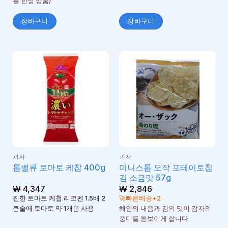
톱 한정 상품)
장바구니
장바구니
과자
과자
미니스톱 오작 포테이토칩
톱밸류 토마토 케찹 400g
김 소금맛 57g
₩
4,347
₩
2,846
진한 토마토 케첩.리코펜 1.5배 2
🚀빠른배송+2
큰술에 토마토 약 1개분 사용
해안의 내음과 김의 맛이 감자의
풍미를 돋보이게 합니다.