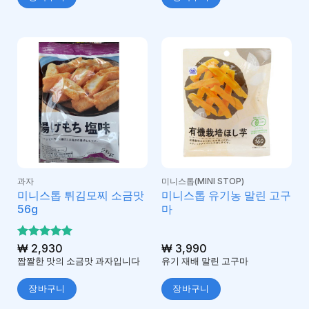
과자
미니스톱(MINI STOP)
미니스톱 튀김모찌 소금맛
미니스톱 유기농 말린 고구
56g
마
5 중에서
₩
2,930
₩
3,990
5
로 평가
짭짤한 맛의 소금맛 과자입니다
유기 재배 말린 고구마
됨
장바구니
장바구니