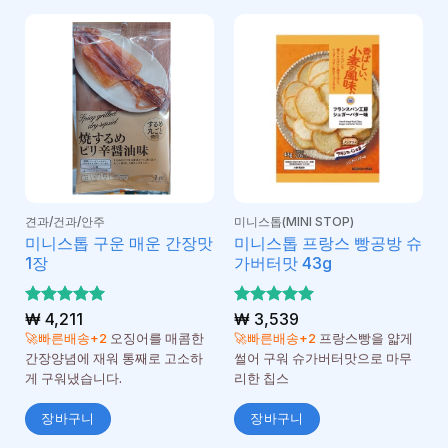
견과/건과/안주
미니스톱(MINI STOP)
미니스톱 구운 매운 간장맛
미니스톱 프랑스 빵공방 슈
1장
가버터맛 43g
5 중에서
₩
4,211
5 중에서
₩
3,539
5
5
로 평가
로 평가
🚀빠른배송+2
오징어를 매콤한
🚀빠른배송+2
프랑스빵을 얇게
됨
됨
간장양념에 재워 통째로 고소하
썰어 구워 슈가버터맛으로 마무
게 구워냈습니다.
리한 칩스
장바구니
장바구니