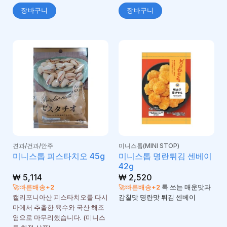
장바구니
장바구니
견과/건과/안주
미니스톱(MINI STOP)
미니스톱 명란튀김 센베이
미니스톱 피스타치오 45g
42g
₩
5,114
₩
2,520
🚀빠른배송+2
🚀빠른배송+2
톡 쏘는 매운맛과
캘리포니아산 피스타치오를 다시
감칠맛 명란맛 튀김 센베이
마에서 추출한 육수와 국산 해조
염으로 마무리했습니다. (미니스