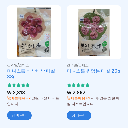
건과일/건채소
건과일/건채소
미니스톱 바삭바삭 매실
미니스톱 씨없는 매실 20g
38g
5 중에서
₩
3,318
5 중에서
₩
2,867
5
5
로 평가
로 평가
🚀빠른배송+2
말린 매실 디저트
🚀빠른배송+2
씨가 없는 말린 매
됨
됨
입니다.
실 디저트입니다.
장바구니
장바구니