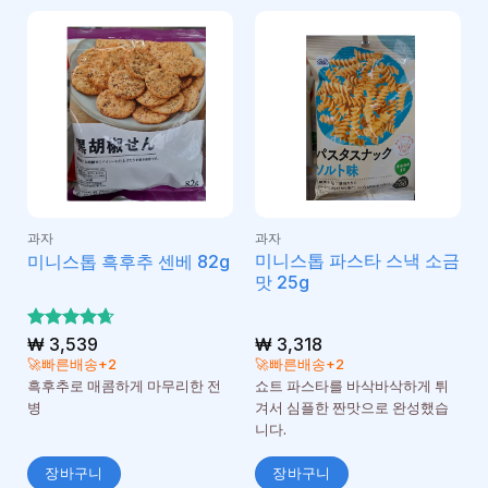
과자
과자
미니스톱 파스타 스낵 소금
미니스톱 흑후추 센베 82g
맛 25g
5 중에서
₩
3,539
₩
3,318
4.67
로 평
🚀빠른배송+2
🚀빠른배송+2
가됨
흑후추로 매콤하게 마무리한 전
쇼트 파스타를 바삭바삭하게 튀
병
겨서 심플한 짠맛으로 완성했습
니다.
장바구니
장바구니