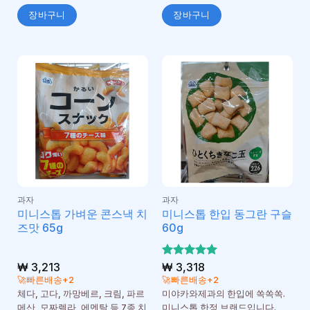
장바구니
장바구니
과자
과자
미니스톱 가벼운 콘스낵 치
미니스톱 한입 동그란 구슬
즈맛 65g
60g
₩
3,213
5 중에서
₩
3,318
5
로 평가
🚀빠른배송+2
🚀빠른배송+2
됨
체다, 고다, 까망베르, 크림, 파르
미야카와제과의 한입에 쏙쏙쏙.
메산, 모짜렐라, 에멘탈 등 7종 치
미니스톱 한정 브랜드입니다.