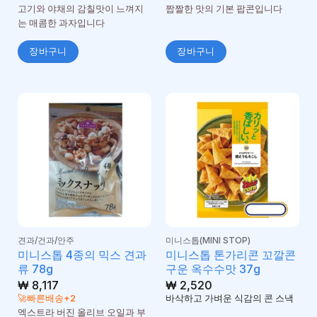
고기와 야채의 감칠맛이 느껴지
짭짤한 맛의 기본 팝콘입니다
는 매콤한 과자입니다
장바구니
장바구니
견과/건과/안주
미니스톱(MINI STOP)
미니스톱 4종의 믹스 견과
미니스톱 톤가리콘 꼬깔콘
류 78g
구운 옥수수맛 37g
₩
8,117
₩
2,520
🚀빠른배송+2
바삭하고 가벼운 식감의 콘 스낵
엑스트라 버진 올리브 오일과 부