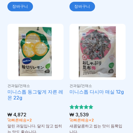
장바구니
장바구니
건과일/건채소
건과일/건채소
미니스톱 동그랗게 자른 레
미니스톱 다시마 매실 12g
몬 22g
₩
4,872
5 중에서
₩
3,539
5
로 평가
🚀빠른배송+2
🚀빠른배송+2
됨
말린 과일입니다. 달지 않고 씹히
새콤달콤하고 씹는 맛이 듬뿍입
는 맛도 좋습니다.
니다.