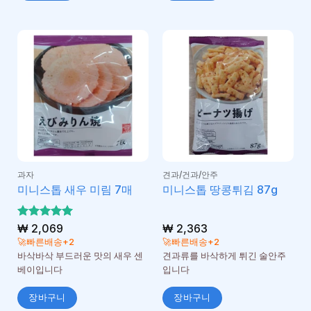
과자
견과/건과/안주
미니스톱 새우 미림 7매
미니스톱 땅콩튀김 87g
5 중에서
₩
2,069
₩
2,363
5
로 평가
🚀빠른배송+2
🚀빠른배송+2
됨
바삭바삭 부드러운 맛의 새우 센
견과류를 바삭하게 튀긴 술안주
베이입니다
입니다
장바구니
장바구니