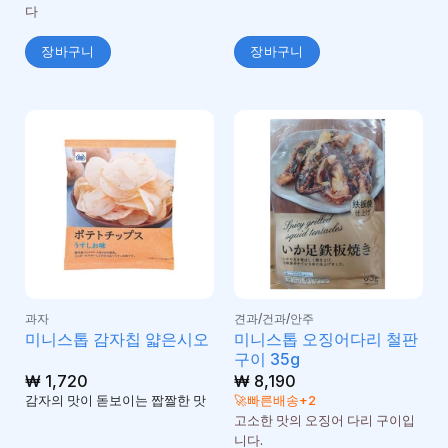
다
장바구니
장바구니
과자
견과/건과/안주
미니스톱 오징어다리 철판
미니스톱 감자칩 얇은시오
구이 35g
₩
1,720
₩
8,190
감자의 맛이 돋보이는 짭짤한 맛
🚀빠른배송+2
고소한 맛의 오징어 다리 구이입
니다.