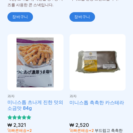
즈를 사용한 콘 스낵입니다.
장바구니
장바구니
과자
과자
미니스톱 츠나게 진한 맛의
미니스톱 촉촉한 카스테라
소금맛 84g
5 중에서
₩
2,321
₩
2,520
5
로 평가
🚀빠른배송+2
🚀빠른배송+2
부드럽고 촉촉한