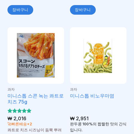
장바구니
장바구니
과자
과자
미니스톱 스콘 녹는 콰트로
미니스톱 비노우마염
치즈 75g
5 중에서
₩
2,016
₩
2,951
5
로 평가
🚀빠른배송+2
완두콩 100%의 짭짤한 맛의 간식
됨
콰트로 치즈 시즈닝이 듬뿍 뿌려
입니다.