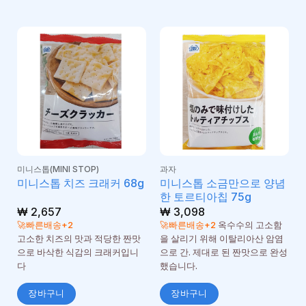
미니스톱(MINI STOP)
과자
미니스톱 소금만으로 양념
미니스톱 치즈 크래커 68g
한 토르티아칩 75g
₩
2,657
₩
3,098
🚀빠른배송+2
🚀빠른배송+2
옥수수의 고소함
고소한 치즈의 맛과 적당한 짠맛
을 살리기 위해 이탈리아산 암염
으로 바삭한 식감의 크래커입니
으로 간. 제대로 된 짠맛으로 완성
다
했습니다.
장바구니
장바구니