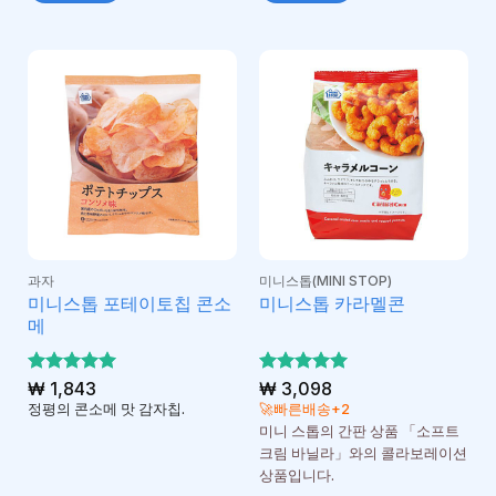
과자
미니스톱(MINI STOP)
미니스톱 포테이토칩 콘소
미니스톱 카라멜콘
메
5 중에서
₩
1,843
5 중에서
₩
3,098
5
5
로 평가
로 평가
정평의 콘소메 맛 감자칩.
🚀빠른배송+2
됨
됨
미니 스톱의 간판 상품 「소프트
크림 바닐라」와의 콜라보레이션
상품입니다.