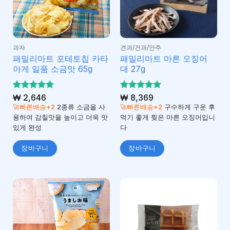
과자
견과/건과/안주
패밀리마트 포테토칩 카타
패밀리마트 마른 오징어
아게 일품 소금맛 65g
대 27g
5 중에서
₩
2,646
5 중에서
₩
8,369
5
5
로 평가
로 평가
🚀빠른배송+2
2종류 소금을 사
🚀빠른배송+2
구수하게 구운 후
됨
됨
용하여 감칠맛을 높이고 더욱 맛
먹기 좋게 찢은 마른 오징어입니
있게 완성
다
장바구니
장바구니