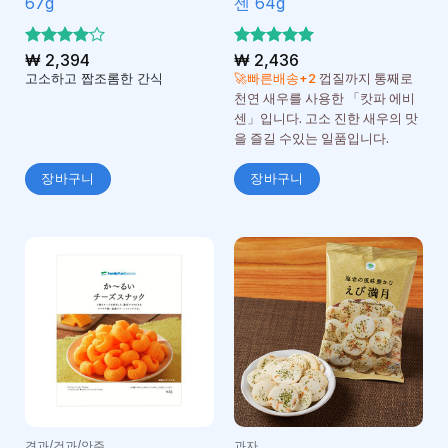
67g
센 64g
5 중에서
₩
2,394
5 중에서
₩
2,436
4
5
로 평
로 평가
고소하고 짭조롬한 간식
🚀빠른배송+2
껍질까지 통째로
가됨
됨
천연 새우를 사용한 「캇파 에비
센」입니다. 고소 진한 새우의 맛
을 즐길 수있는 일품입니다.
장바구니
장바구니
견과/건과/안주
과자