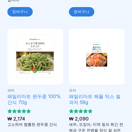
장바구니
장바구니
과자
과자
패밀리마트 완두콩 100%
패밀리마트 해물 믹스 쌀
간식 70g
과자 58g
5 중에서
₩
2,174
5 중에서
₩
2,090
5
4.83
로 평가
로 평
고소하며 짭롬한 완두콩 간식
새우, 오징어, 미역 등의 튀긴 전
됨
가됨
병과 구운 전병을 장식 잘 섞은