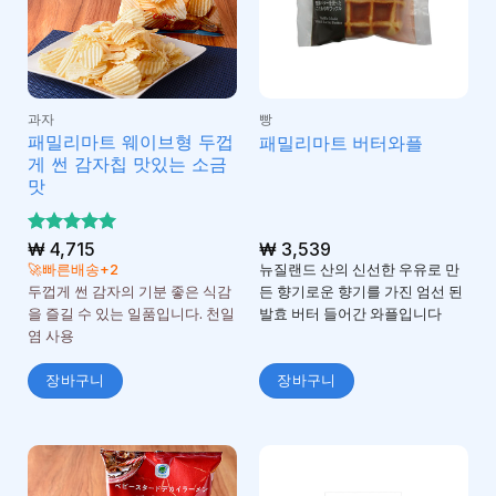
과자
빵
패밀리마트 웨이브형 두껍
패밀리마트 버터와플
게 썬 감자칩 맛있는 소금
맛
5 중에서
₩
4,715
₩
3,539
5
로 평가
🚀빠른배송+2
뉴질랜드 산의 신선한 우유로 만
됨
두껍게 썬 감자의 기분 좋은 식감
든 향기로운 향기를 가진 엄선 된
을 즐길 수 있는 일품입니다. 천일
발효 버터 들어간 와플입니다
염 사용
장바구니
장바구니