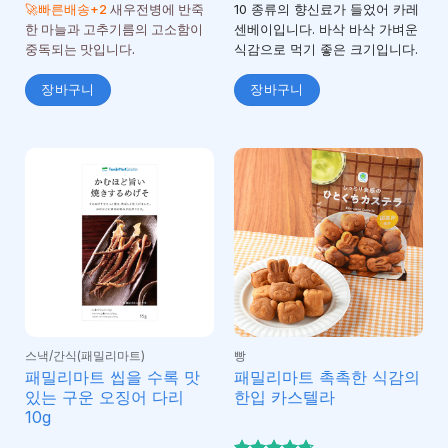
4.75
4.5
로 평
로 평
🚀빠른배송+2
새우전병에 반죽
10 종류의 향신료가 들었어 카레
가됨
가됨
한 마늘과 고추기름의 고소함이
센베이입니다. 바삭 바삭 가벼운
중독되는 맛입니다.
식감으로 먹기 좋은 크기입니다.
장바구니
장바구니
스낵/간식(패밀리마트)
빵
패밀리마트 씹을 수록 맛
패밀리마트 촉촉한 식감의
있는 구운 오징어 다리
한입 카스텔라
10g