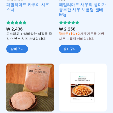
패밀리마트 카루이 치즈
패밀리마트 새우의 풍미가
스낵
풍부한 새우 보름달 센베
56g
5 중에서
₩
2,436
5 중에서
₩
2,258
5
5
로 평가
로 평가
고소하고 바삭바삭한 식감을 즐
🚀빠른배송+2
새우가루를 더한
됨
됨
길수 있는 치즈 스낵입니다.
새우 보름달 센베입니다.
장바구니
장바구니