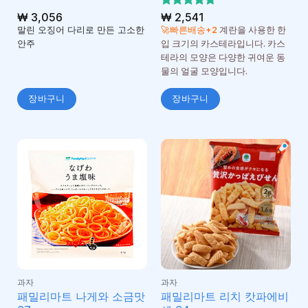
₩
3,056
5 중에서
₩
2,541
4.71
로 평
말린 오징어 다리로 만든 고소한
🚀빠른배송+2
계란을 사용한 한
가됨
안주
입 크기의 카스테라입니다. 카스
테라의 모양은 다양한 귀여운 동
물의 얼굴 모양입니다.
장바구니
장바구니
과자
과자
패밀리마트 나게와 소금맛
패밀리마트 리치 캇파에비