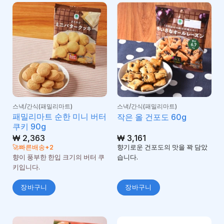
스낵/간식(패밀리마트)
스낵/간식(패밀리마트)
패밀리마트 순한 미니 버터
작은 올 건포도 60g
쿠키 90g
₩
2,363
₩
3,161
🚀빠른배송+2
향기로운 건포도의 맛을 꽉 담았
향이 풍부한 한입 크기의 버터 쿠
습니다.
키입니다.
장바구니
장바구니