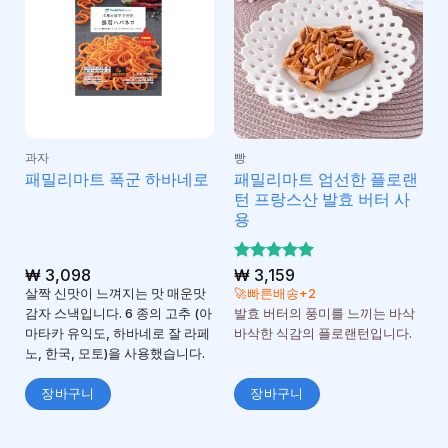
과자
빵
패밀리마트 엄선한 플로랜
패밀리마트 폭군 하바네로
턴 프랑스산 발효 버터 사
용
₩
3,098
5 중에서
₩
3,159
5
로 평가
살짝 신맛이 느껴지는 맛 매운맛
🚀빠른배송+2
됨
감자 스낵입니다. 6 종의 고추 (아
발효 버터의 풍미를 느끼는 바삭
마타카 유익도, 하바네로 잘 라페
바삭한 식감의 플로랜턴입니다.
노, 한국, 모토)을 사용했습니다.
장바구니
장바구니