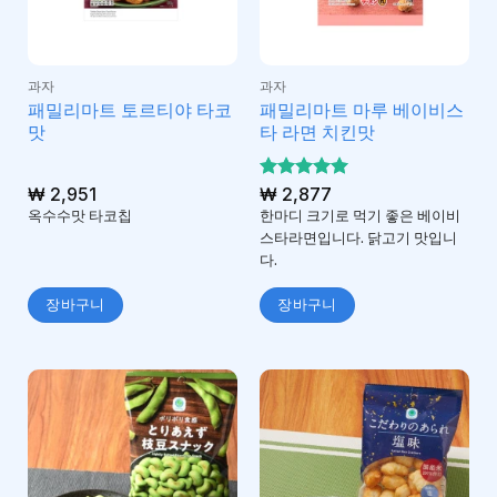
과자
과자
패밀리마트 토르티야 타코
패밀리마트 마루 베이비스
맛
타 라면 치킨맛
₩
2,951
5 중에서
₩
2,877
5
로 평가
옥수수맛 타코칩
한마디 크기로 먹기 좋은 베이비
됨
스타라면입니다. 닭고기 맛입니
다.
장바구니
장바구니