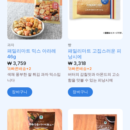
과자
빵
패밀리마트 믹스 아라레
패밀리마트 고집스러운 피
46g
낭시에
₩
3,759
₩
3,318
🚀빠른배송+2
🚀빠른배송+2
색채 풍부한 쌀 튀김 과자 믹스입
버터의 감칠맛과 아몬드의 고소
니다
함을 맛볼 수 있는 피낭시에
장바구니
장바구니