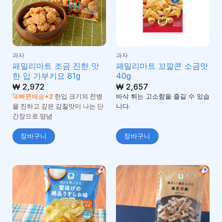
과자
과자
패밀리마트 조금 진한 맛
패밀리마트 꼬깔콘 소금맛
한 입 가부키요 81g
40g
₩
2,972
₩
2,657
🚀빠른배송+2
한입 크기의 전병
바삭 튀는 고소함을 즐길 수 있습
을 진하고 깊은 감칠맛이 나는 단
니다.
간장으로 양념
장바구니
장바구니