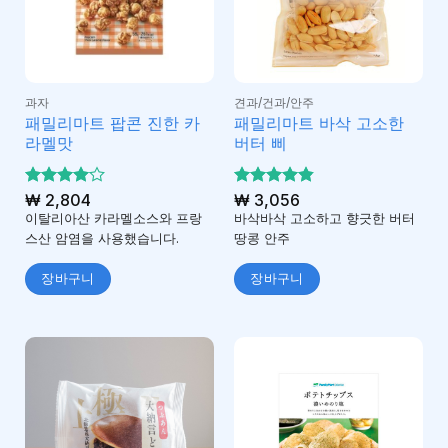
과자
견과/건과/안주
패밀리마트 팝콘 진한 카
패밀리마트 바삭 고소한
라멜맛
버터 삐
5 중에서
₩
2,804
5 중에서
₩
3,056
4
4.8
로 평
로 평
이탈리아산 카라멜소스와 프랑
바삭바삭 고소하고 향긋한 버터
가됨
가됨
스산 암염을 사용했습니다.
땅콩 안주
장바구니
장바구니