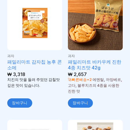
과자
과자
패밀리마트 감자칩 농후 콘
패밀리마트 바카우케 진한
소메
4종 치즈맛 42g
₩
3,318
₩
2,657
치킨의 맛을 들려 주었던 감칠맛
🚀빠른배송+2
에멘탈, 까망베르,
깊은 맛이 있습니다.
고다, 블루치즈의 4종을 사용한
진한 맛
장바구니
장바구니