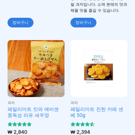
쌀 과자입니다. 소재 본래의 맛과
해물 맛을 즐길 수 있습니다.
장바구니
장바구니
과자
과자
패밀리마트 캇파 에비센
패밀리마트 진한 카레 센
중독성 라유 새우깡
베 50g
5 중에서
₩
2,840
5 중에서
₩
2,394