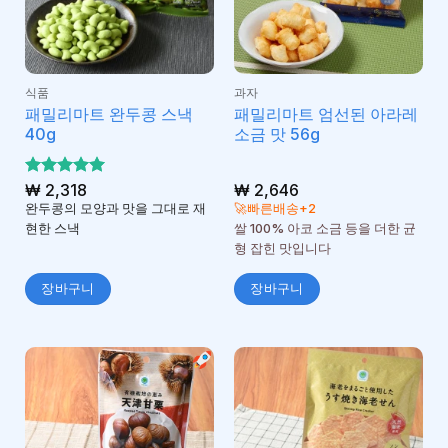
식품
과자
패밀리마트 완두콩 스낵
패밀리마트 엄선된 아라레
40g
소금 맛 56g
5 중에서
₩
2,318
₩
2,646
5
로 평가
완두콩의 모양과 맛을 그대로 재
🚀빠른배송+2
됨
현한 스낵
쌀 100% 아코 소금 등을 더한 균
형 잡힌 맛입니다
장바구니
장바구니