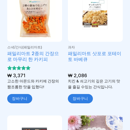
스낵/간식(패밀리마트)
과자
패밀리마트 2종의 간장으
패밀리마트 삿포로 포테이
로 마무리 한 카키피
토 바베큐
5 중에서
₩
3,371
₩
2,086
5
로 평가
고소한 아몬드와 카키에 간장의
치킨 & 쇠고기의 깊은 고기의 맛
됨
짬조롬한 맛을 입혔다!
을 즐길 수있는 간식입니다.
장바구니
장바구니