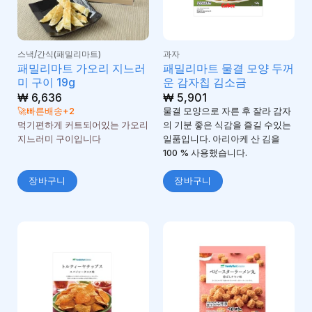
스낵/간식(패밀리마트)
과자
패밀리마트 가오리 지느러
패밀리마트 물결 모양 두꺼
미 구이 19g
운 감자칩 김소금
₩
6,636
₩
5,901
🚀빠른배송+2
물결 모양으로 자른 후 잘라 감자
먹기편하게 커트되어있는 가오리
의 기분 좋은 식감을 즐길 수있는
지느러미 구이입니다
일품입니다. 아리아케 산 김을
100 % 사용했습니다.
장바구니
장바구니