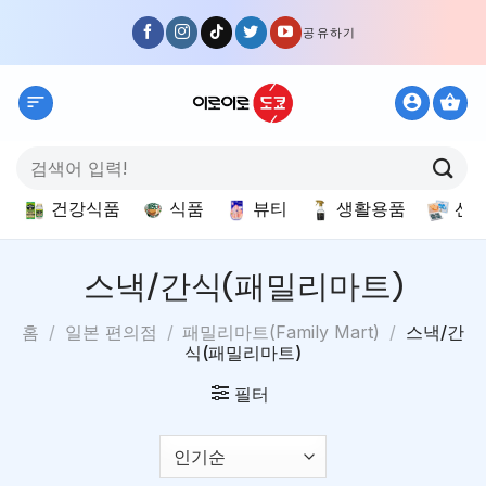
Skip
공유하기
to
content
검
색:
건강식품
식품
뷰티
생활용품
선
스낵/간식(패밀리마트)
홈
/
일본 편의점
/
패밀리마트(Family Mart)
/
스낵/간
식(패밀리마트)
필터