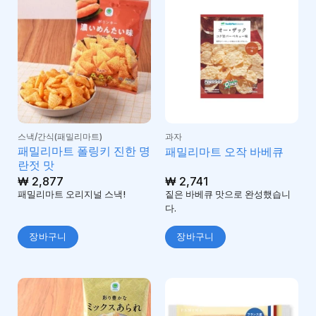
스낵/간식(패밀리마트)
과자
패밀리마트 폴링키 진한 명
패밀리마트 오작 바베큐
란젓 맛
₩
2,877
₩
2,741
패밀리마트 오리지널 스낵!
짙은 바베큐 맛으로 완성했습니
다.
장바구니
장바구니