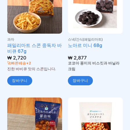
과자
스낵/간식(패밀리마트)
패밀리마트 스콘 중독자 바
노아르 미니 68g
비큐 67g
₩
2,720
₩
2,877
🚀빠른배송+2
코코아 풍미의 비스킷과 바닐라
진한 바비큐 맛의 스콘입니다.
크림
장바구니
장바구니