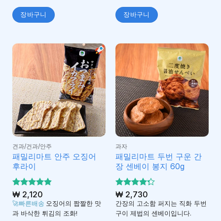
장바구니
장바구니
견과/건과/안주
과자
패밀리마트 안주 오징어
패밀리마트 두번 구운 간
후라이
장 센베이 봉지 60g
5 중에서
₩
2,120
5 중에서
₩
2,730
4.82
4.25
로 평
로
🚀빠른배송
오징어의 짭짤한 맛
간장의 고소함 퍼지는 직화 두번
가됨
평가됨
과 바삭한 튀김의 조화!
구이 제법의 센베이입니다.