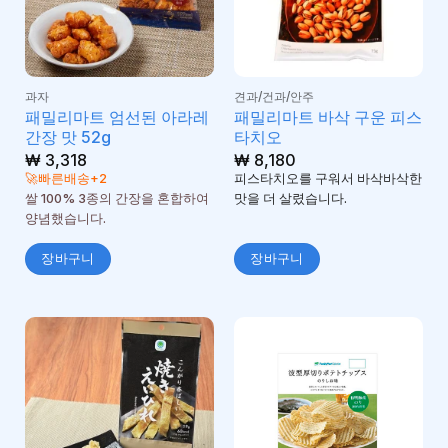
과자
견과/건과/안주
패밀리마트 엄선된 아라레
패밀리마트 바삭 구운 피스
간장 맛 52g
타치오
₩
3,318
₩
8,180
🚀빠른배송+2
피스타치오를 구워서 바삭바삭한
쌀 100% 3종의 간장을 혼합하여
맛을 더 살렸습니다.
양념했습니다.
장바구니
장바구니