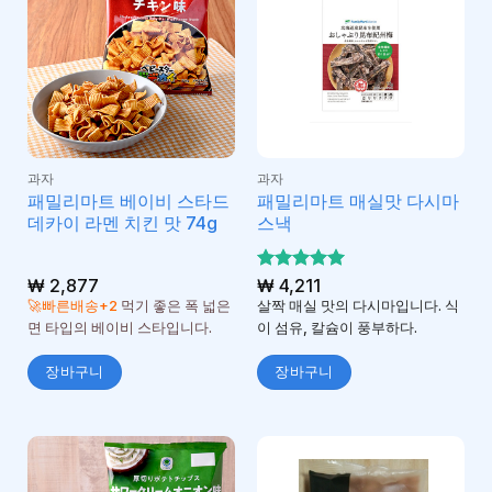
과자
과자
패밀리마트 베이비 스타드
패밀리마트 매실맛 다시마
데카이 라멘 치킨 맛 74g
스낵
₩
2,877
5 중에서
₩
4,211
5
로 평가
🚀빠른배송+2
먹기 좋은 폭 넓은
살짝 매실 맛의 다시마입니다. 식
됨
면 타입의 베이비 스타입니다.
이 섬유, 칼슘이 풍부하다.
장바구니
장바구니