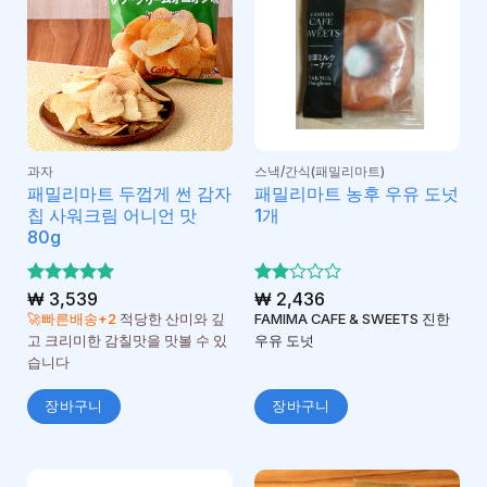
과자
스낵/간식(패밀리마트)
패밀리마트 두껍게 썬 감자
패밀리마트 농후 우유 도넛
칩 사워크림 어니언 맛
1개
80g
5 중에서
₩
3,539
5 중
₩
2,436
5
로 평가
에서
🚀빠른배송+2
적당한 산미와 깊
FAMIMA CAFE & SWEETS 진한
2
로
됨
고 크리미한 감칠맛을 맛볼 수 있
우유 도넛
평가
습니다
됨
장바구니
장바구니