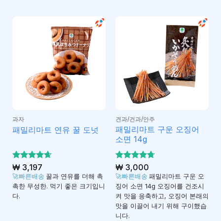
과자
견과/건과/안주
패밀리마트 구운 오징어
패밀리마트 연유 꿀 도넛
소면 14g
5 중에서
₩
3,197
5 중에서
₩
3,000
4.67
4.68
로 평
로 평
🚀빠른배송
꿀과 연유를 더해 촉
🚀빠른배송
패밀리마트 구운 오
가됨
가됨
촉한 무성한. 먹기 좋은 크기입니
징어 소면 14g 오징어를 건조시
다.
켜 맛을 응축하고, 오징어 본래의
맛을 이끌어 내기 위해 구이했습
니다.