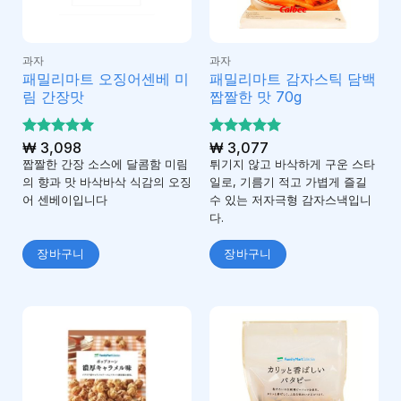
과자
과자
패밀리마트 오징어센베 미
패밀리마트 감자스틱 담백
림 간장맛
짭짤한 맛 70g
5 중에서
₩
3,098
5 중에서
₩
3,077
5
5
로 평가
로 평가
짭짤한 간장 소스에 달콤함 미림
튀기지 않고 바삭하게 구운 스타
됨
됨
의 향과 맛 바삭바삭 식감의 오징
일로, 기름기 적고 가볍게 즐길
어 센베이입니다
수 있는 저자극형 감자스낵입니
다.
장바구니
장바구니