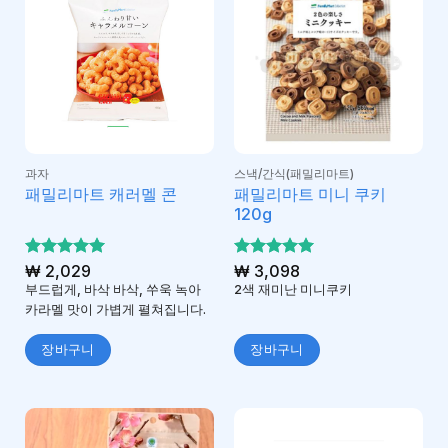
과자
스낵/간식(패밀리마트)
패밀리마트 미니 쿠키
패밀리마트 캐러멜 콘
120g
5 중에서
₩
2,029
5 중에서
₩
3,098
5
5
로 평가
로 평가
부드럽게, 바삭 바삭, 쑤욱 녹아
2색 재미난 미니쿠키
됨
됨
카라멜 맛이 가볍게 펼쳐집니다.
장바구니
장바구니