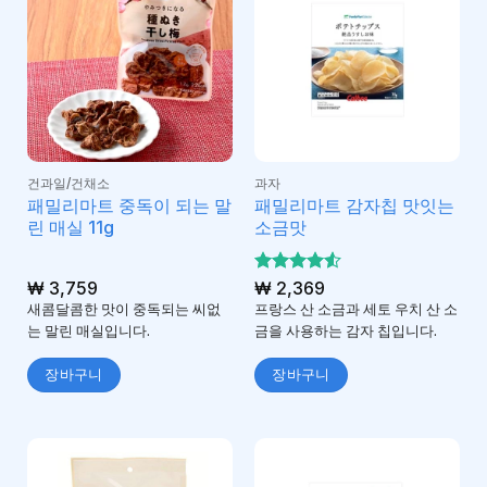
건과일/건채소
과자
패밀리마트 중독이 되는 말
패밀리마트 감자칩 맛잇는
린 매실 11g
소금맛
₩
3,759
5 중에서
₩
2,369
4.5
로 평
새콤달콤한 맛이 중독되는 씨없
프랑스 산 소금과 세토 우치 산 소
가됨
는 말린 매실입니다.
금을 사용하는 감자 칩입니다.
장바구니
장바구니