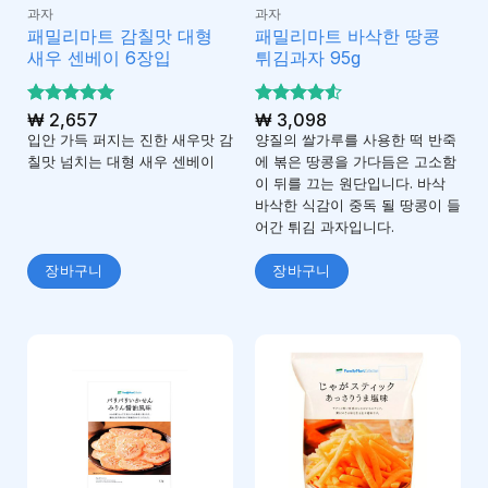
과자
과자
패밀리마트 감칠맛 대형
패밀리마트 바삭한 땅콩
새우 센베이 6장입
튀김과자 95g
5 중에서
₩
2,657
5 중에서
₩
3,098
5
4.5
로 평가
로 평
입안 가득 퍼지는 진한 새우맛 감
양질의 쌀가루를 사용한 떡 반죽
됨
가됨
칠맛 넘치는 대형 새우 센베이
에 볶은 땅콩을 가다듬은 고소함
이 뒤를 끄는 원단입니다. 바삭
바삭한 식감이 중독 될 땅콩이 들
어간 튀김 과자입니다.
장바구니
장바구니