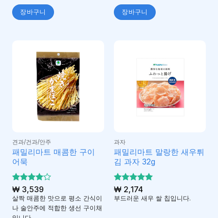
장바구니
장바구니
견과/건과/안주
과자
패밀리마트 매콤한 구이
패밀리마트 말랑한 새우튀
어묵
김 과자 32g
5 중에서
₩
3,539
5 중에서
₩
2,174
4
5
로 평
로 평가
살짝 매콤한 맛으로 평소 간식이
부드러운 새우 쌀 칩입니다.
가됨
됨
나 술안주에 적합한 생선 구이채
입니다.