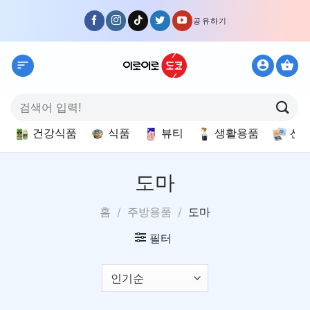
Skip
공유하기
to
content
검
색:
건강식품
식품
뷰티
생활용품
선
도마
홈
/
주방용품
/
도마
필터