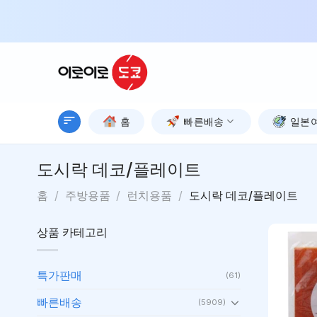
Skip
to
content
홈
빠른배송
일본
도시락 데코/플레이트
홈
/
주방용품
/
런치용품
/
도시락 데코/플레이트
상품 카테고리
특가판매
(61)
빠른배송
(5909)