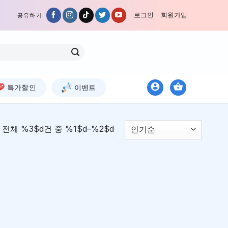
로그인
회원가입
공유하기
특가할인
이벤트
전체 %3$d건 중 %1$d–%2$d