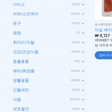
다이소
(3211)
피부/스킨케어
(1052)
문구
(1831)
도시락 데코
아일 베지
캠핑
(7)
₩
8,127
VEGHEET
취미/디지털
(324)
상 사이즈 
건강/건강식품
(5751)
장바구
동물용품
(74)
뷰티/화장품
(2910)
생활용품
(3533)
선물세트
(260)
식품
(6284)
세트할인
(336)