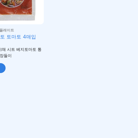
/플레이트
토 토마토 4매입
 야채 시트 베지토마토 통
4장들이
니