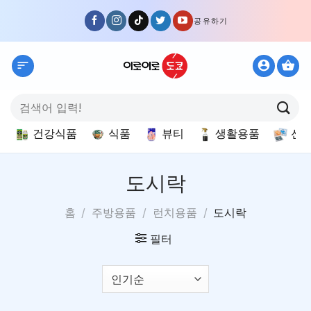
Skip
공유하기
to
content
검
색:
건강식품
식품
뷰티
생활용품
선
도시락
홈
/
주방용품
/
런치용품
/
도시락
필터