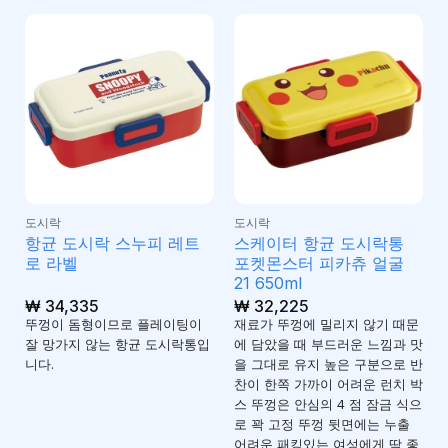
도시락
도시락
항균 도시락 스누피 레트
스케이터 항균 도시락통
로 라벨
포켓몬스터 피카츄 얼굴
21 650ml
₩
34,335
₩
32,225
뚜껑이 돔형이므로 플레이팅이
재료가 뚜껑에 밀리지 않기 때문
잘 망가지 않는 항균 도시락통입
에 담았을 때 부드러운 느낌과 맛
니다.
을 그대로 유지 높은 구분으로 반
찬이 한쪽 가까이 어려운 런치 박
스 뚜껑은 안심의 4 점 잠금 식으
로 꽉 고정 뚜껑 뒷면에는 누출
어려운 패킹있는 여성에게 딱 좋