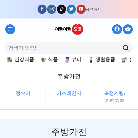
Skip
공유하기
to
content
검
색:
건강식품
식품
뷰티
생활용품
선
주방가전
정수기
가스레인지
측정계량/
기타가전
주방가전