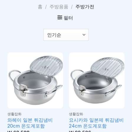
홈
/
주방용품
/
주방가전
필터
생활잡화
생활잡화
와헤이 일본 튀김냄비
요시카와 일본제 튀김냄비
20cm 온도계포함
24cm 온도계포함