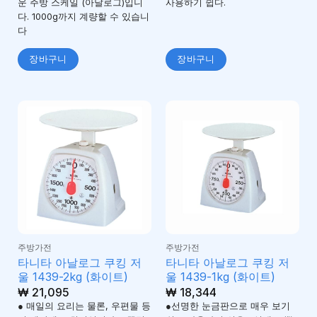
운 주방 스케일 (아날로그)입니
사용하기 쉽다.
다. 1000g까지 계량할 수 있습니
다
장바구니
장바구니
주방가전
주방가전
타니타 아날로그 쿠킹 저
타니타 아날로그 쿠킹 저
울 1439-2kg (화이트)
울 1439-1kg (화이트)
₩
21,095
₩
18,344
● 매일의 요리는 물론, 우편물 등
●선명한 눈금판으로 매우 보기