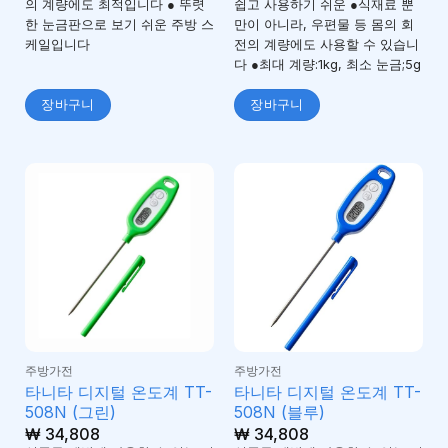
의 계량에도 최적입니다 ● 뚜렷
쉽고 사용하기 쉬운 ●식재료 뿐
한 눈금판으로 보기 쉬운 주방 스
만이 아니라, 우편물 등 몸의 회
케일입니다
전의 계량에도 사용할 수 있습니
다 ●최대 계량:1kg, 최소 눈금;5g
장바구니
장바구니
주방가전
주방가전
타니타 디지털 온도계 TT-
타니타 디지털 온도계 TT-
508N (그린)
508N (블루)
₩
34,808
₩
34,808