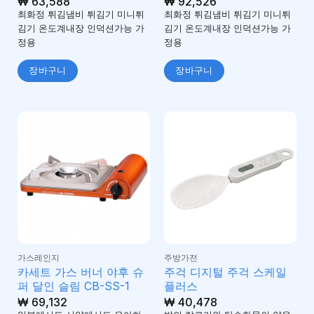
₩
63,588
₩
92,526
최화정 튀김냄비 튀김기 미니튀
최화정 튀김냄비 튀김기 미니튀
김기 온도계내장 인덕션가능 가
김기 온도계내장 인덕션가능 가
정용
정용
장바구니
장바구니
가스레인지
주방가전
카세트 가스 버너 야후 슈
주걱 디지털 주걱 스케일
퍼 달인 슬림 CB-SS-1
플러스
₩
69,132
₩
40,478