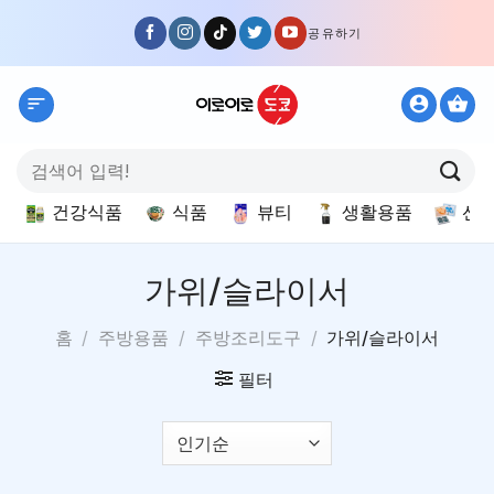
Skip
공유하기
to
content
검
색:
건강식품
식품
뷰티
생활용품
선
가위/슬라이서
홈
/
주방용품
/
주방조리도구
/
가위/슬라이서
필터