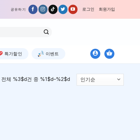
로그인
회원가입
공유하기
특가할인
이벤트
전체 %3$d건 중 %1$d–%2$d