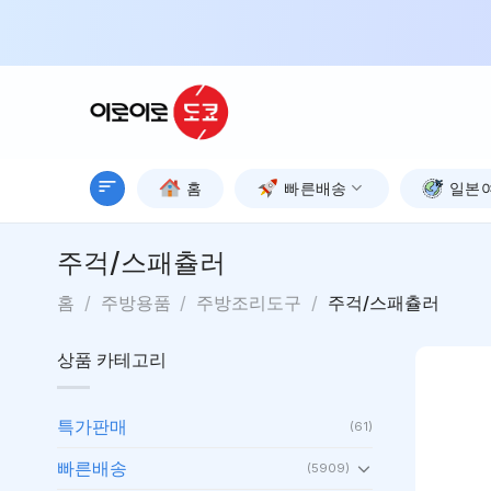
Skip
to
content
홈
빠른배송
일본
주걱/스패츌러
홈
/
주방용품
/
주방조리도구
/
주걱/스패츌러
상품 카테고리
특가판매
(61)
빠른배송
(5909)