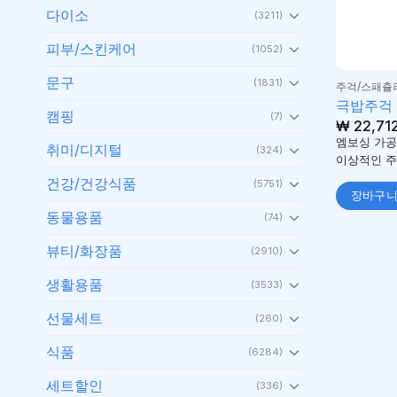
다이소
(3211)
피부/스킨케어
(1052)
문구
(1831)
주걱/스패츌
극밥주걱
캠핑
(7)
₩
22,71
엠보싱 가공
취미/디지털
(324)
이상적인 주
건강/건강식품
(5751)
장바구
동물용품
(74)
뷰티/화장품
(2910)
생활용품
(3533)
선물세트
(260)
식품
(6284)
세트할인
(336)