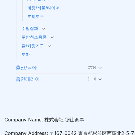
계량/저울/타이머
조리도구
주방잡화
주방청소용품
칼/커팅기구
도마
출산/육아
(779)
홈인테리어
(130)
Company Name: 株式会社 徳山商事
Company Address: 〒167-0042 東京都杉並区西荻北2-5