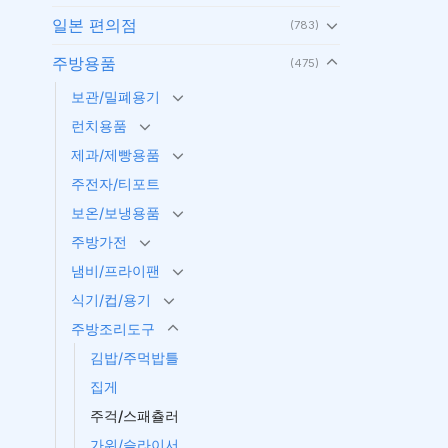
일본 편의점
(783)
주방용품
(475)
보관/밀폐용기
런치용품
제과/제빵용품
주전자/티포트
보온/보냉용품
주방가전
냄비/프라이팬
식기/컵/용기
주방조리도구
김밥/주먹밥틀
집게
주걱/스패츌러
가위/슬라이서