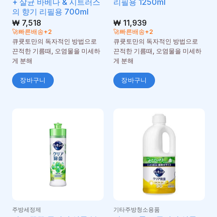
+ 살균 바베나 & 시트러스
리필용 1250ml
의 향기 리필용 700ml
₩
7,518
₩
11,939
🚀빠른배송+2
🚀빠른배송+2
큐큣토만의 독자적인 방법으로
큐큣토만의 독자적인 방법으로
끈적한 기름때, 오염물을 미세하
끈적한 기름때, 오염물을 미세하
게 분해
게 분해
장바구니
장바구니
주방세정제
기타주방청소용품