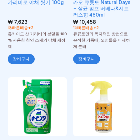
카오 큐큣토 Natural Days
가리비로 야채 씻기 100g
+ 살균 펌프 버베나&시트
러스향 480ml
₩
7,623
₩
10,458
🚀빠른배송+2
🚀빠른배송+2
홋카이도 산 가리비의 분말을 100
큐큣토만의 독자적인 방법으로
% 사용한 천연 소재의 야채 세정
끈적한 기름때, 오염물을 미세하
제
게 분해
장바구니
장바구니