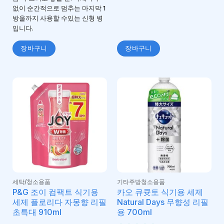
없이 순간적으로 멈추는 마지막 1
방울까지 사용할 수있는 신형 병
입니다.
장바구니
장바구니
세탁/청소용품
기타주방청소용품
P&G 조이 컴팩트 식기용
카오 큐큣토 식기용 세제
세제 플로리다 자몽향 리필
Natural Days 무향성 리필
초특대 910ml
용 700ml