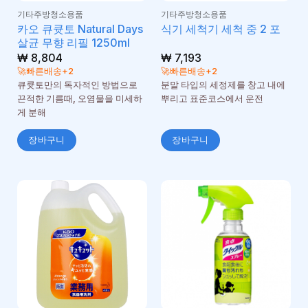
기타주방청소용품
기타주방청소용품
카오 큐큣토 Natural Days
식기 세척기 세척 중 2 포
살균 무향 리필 1250ml
₩
8,804
₩
7,193
🚀빠른배송+2
🚀빠른배송+2
큐큣토만의 독자적인 방법으로
분말 타입의 세정제를 창고 내에
끈적한 기름때, 오염물을 미세하
뿌리고 표준코스에서 운전
게 분해
장바구니
장바구니