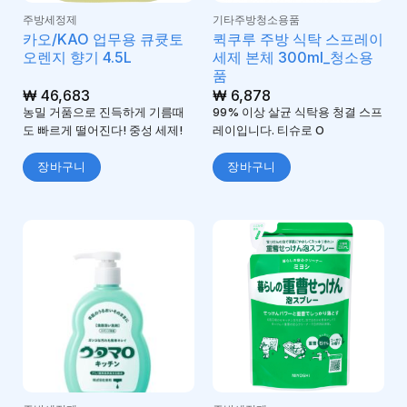
주방세정제
기타주방청소용품
카오/KAO 업무용 큐큣토
퀵쿠루 주방 식탁 스프레이
오렌지 향기 4.5L
세제 본체 300ml_청소용
품
₩
46,683
₩
6,878
농밀 거품으로 진득하게 기름때
99% 이상 살균 식탁용 청결 스프
도 빠르게 떨어진다! 중성 세제!
레이입니다. 티슈로 O
장바구니
장바구니