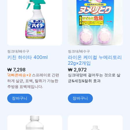
씽크대/배수구
씽크대/배수구
라이온 케미컬 누메리토리
키친 하이타 400ml
22g×2개입
₩
7,298
₩
2,972
🚀빠른배송+2
스프레이로 간편
싱크대망에 걸어두는 것으로 살
하게 살균, 표백, 탈취가 가능한
균&세정&탈취 효과
주방용 표백제입니다.
장바구니
장바구니