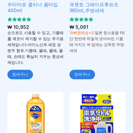
우타마로 클리너 폼타입
큐큣토 그레이프후르츠
400ml
385ml_주방세제
5 중에서
₩
10,952
5 중에서
₩
5,061
5
5
로 평가
로 평가
손으로도 사용할 수 있고, 기름때
🚀빠른배송+2
일본 청소용품 1위
됨
됨
를 깨끗이 제거할 수 있는 주거용
단 한번에 하얗게 굳어버린 기름
세제입니다.아미노산계 세정 성
때 까지도 싹 없애는 강력한 주방
분주 함유.기름때, 물때, 물때, 물
세제
때, 손때도 확실히 지우는 중성세
제입니다.
장바구니
장바구니