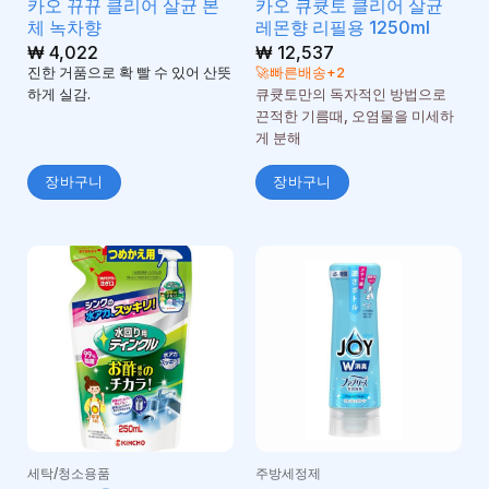
카오 뀨뀨 클리어 살균 본
카오 큐큣토 클리어 살균
체 녹차향
레몬향 리필용 1250ml
₩
4,022
₩
12,537
진한 거품으로 확 빨 수 있어 산뜻
🚀빠른배송+2
하게 실감.
큐큣토만의 독자적인 방법으로
끈적한 기름때, 오염물을 미세하
게 분해
장바구니
장바구니
세탁/청소용품
주방세정제