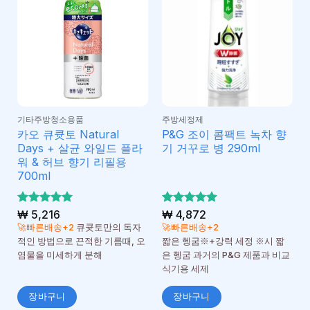
기타주방청소용품
주방세정제
카오 큐큣토 Natural
P&G 조이 콤팩트 녹차 향
Days + 살균 와일드 플라
기 거꾸로 병 290ml
워 & 허브 향기 리필용
700ml
5 중에서
₩
5,216
5 중에서
₩
4,872
5
5
로 평가
로 평가
🚀빠른배송+2
큐큣토만의 독자
🚀빠른배송+2
됨
됨
적인 방법으로 끈적한 기름때, 오
짧은 헹굼※+강력 세정 ※시 짧
염물을 미세하게 분해
은 헹굼 과거의 P&G 제품과 비교
식기용 세제
장바구니
장바구니