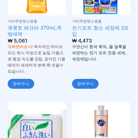
기타주방청소용품
기타주방청소용품
큐큣토 레규라 370ml_주
전기포트 청소 세정제 3포
방세제
입
₩
5,061
₩
4,473
🚀빠른배송+2
독자적인 하이브
구연산이 흰색 축적, 물 얼룩을
리드 워시 처방으로 농밀 거품으
세정하는 전기 포트 전용 세제,
로 헹굼 속도를 양립. 굳어진 기름
세정제입니다.
때까지 세세하게 분해 확 씻을수
있습니다.
장바구니
장바구니