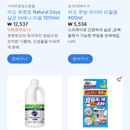
기타주방청소용품
씽크대/배수구
카오 큐큣토 Natural Days
카오 주방 하이타 리필용
살균 바베나 리필 1250ml
400ml
₩
12,537
₩
5,534
🚀빠른배송+2
스프레이로 간편하게 살균 ,표백·
큐큣토만의 독자적인 방법으로
탈취가 가능한 주방용 표백제입
끈적한 기름때, 오염물을 미세하
니다
게 분해
장바구니
장바구니