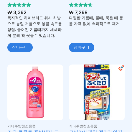
5 중에서
₩
3,392
5 중에서
₩
7,298
5
4.67
로 평가
로 평
독자적인 하이브리드 워시 처방
다양한 기름때, 물때, 묵은 때 등
됨
가됨
으로 농밀 거품으로 헹굼 속도를
을 자극 없이 효과적으로 제거
양립. 굳어진 기름때까지 세세하
게 분해 확 씻을수 있습니다.
장바구니
장바구니
기타주방청소용품
기타주방청소용품
카오 큐큣토 주방세제 그
코바야시제약 전자레인지