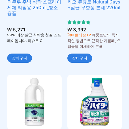
퀵쿠루 주방 식탁 스프레이
카오 큐큣토 Natural Days
세제 리필용 250ml_청소
+살균 무향성 본체 220ml
용품
₩
5,271
5 중에서
₩
3,392
5
로 평가
99% 이상 살균 식탁용 청결 스프
🚀빠른배송+2
큐큣토만의 독자
됨
레이입니다. 티슈로 O
적인 방법으로 끈적한 기름때, 오
염물을 미세하게 분해
장바구니
장바구니