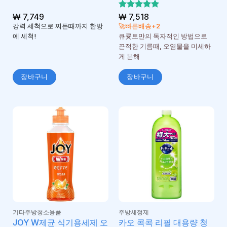
₩
7,749
5 중에서
₩
7,518
5
로 평가
강력 세척으로 찌든때까지 한방
🚀빠른배송+2
됨
에 세척!
큐큣토만의 독자적인 방법으로
끈적한 기름때, 오염물을 미세하
게 분해
장바구니
장바구니
기타주방청소용품
주방세정제
JOY W제균 식기용세제 오
카오 콕콕 리필 대용량 청