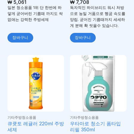
5 중에서
₩
5,061
5 중에서
₩
7,708
5
5
로 평가
로 평가
일본 청소용품 1위 단 한번에 하
독자적인 하이브리드 워시 처방
됨
됨
얗게 굳어버린 기름때 까지도 싹
으로 농밀 거품으로 헹굼 속도를
없애는 강력한 주방세제
양립. 굳어진 기름때까지 세세하
게 분해 확 씻을수 있습니다.
장바구니
장바구니
기타주방청소용품
기타주방청소용품
큐큣토 레귤러 220ml 주방
우타마로 청소기 폼타입
세제
리필 350ml