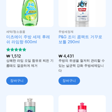
세탁/청소용품
주방세정제
미츠에이 주방 세제 후레
P&G 조이 콤팩트 거꾸로
쉬 라임향 600ml
보틀 290ml
5 중에서
₩
1,512
₩
4,431
5
로 평가
상쾌한 라임 오일 함유로 찌든 기
주방의 위생을 철저히 관리할 수
됨
름때도 깔끔하게 제거
있는 살균력 강화 주방세제입니
다
장바구니
장바구니