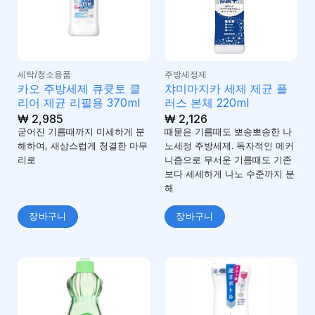
세탁/청소용품
주방세정제
카오 주방세제 큐큣토 클
챠미마지카 세제 제균 플
리어 제균 리필용 370ml
러스 본체 220ml
₩
2,985
₩
2,126
굳어진 기름때까지 미세하게 분
때묻은 기름때도 뽀송뽀송한 나
해하여, 새삼스럽게 청결한 마무
노세정 주방세제. 독자적인 메커
리로
니즘으로 무서운 기름때도 기존
보다 세세하게 나노 수준까지 분
해
장바구니
장바구니