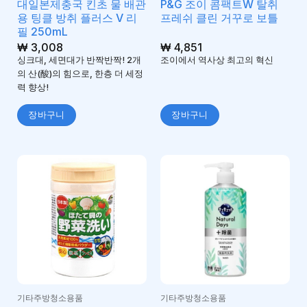
대일본제충국 킨초 물 배관
P&G 조이 콤팩트W 탈취
용 팅클 방취 플러스 V 리
프레쉬 클린 거꾸로 보틀
필 250mL
₩
3,008
₩
4,851
싱크대, 세면대가 반짝반짝! 2개
조이에서 역사상 최고의 혁신
의 산(酸)의 힘으로, 한층 더 세정
력 향상!
장바구니
장바구니
기타주방청소용품
기타주방청소용품