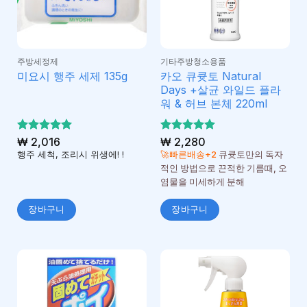
주방세정제
기타주방청소용품
카오 큐큣토 Natural
미요시 행주 세제 135g
Days +살균 와일드 플라
워 & 허브 본체 220ml
5 중에서
₩
2,016
5 중에서
₩
2,280
5
5
로 평가
로 평가
행주 세척, 조리시 위생에! !
🚀빠른배송+2
큐큣토만의 독자
됨
됨
적인 방법으로 끈적한 기름때, 오
염물을 미세하게 분해
장바구니
장바구니