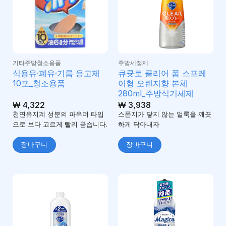
기타주방청소용품
주방세정제
식용유·폐유·기름 응고제
큐큣토 클리어 폼 스프레
10포_청소용품
이형 오렌지향 본체
280ml_주방식기세제
₩
4,322
₩
3,938
천연유지계 성분의 파우더 타입
스폰지가 닿지 않는 얼룩을 깨끗
으로 보다 고르게 빨리 굳습니다.
하게 닦아내자
장바구니
장바구니