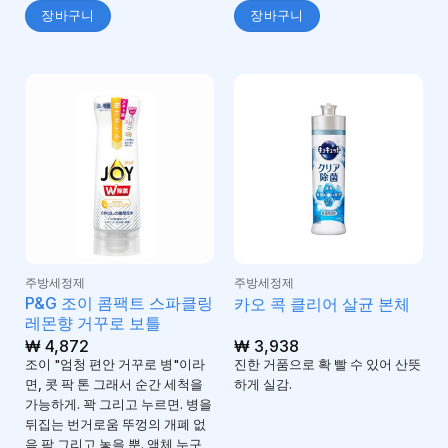
장바구니
장바구니
주방세정제
주방세정제
P&G 조이 콤팩트 스파클링
카오 콕 클리어 살균 본체
레몬향 거꾸로 보틀
₩
4,872
₩
3,938
조이 "엄청 편안 거꾸로 병"이라
진한 거품으로 확 빨 수 있어 산뜻
면, 콧 팍 톤 그래서 순간 세척을
하게 실감.
가능하게. 꽉 그리고 누르면. 병을
뒤집는 번거로움 뚜껑의 개폐 없
음 팍 그리고 놓을 뿐. 액체 누구