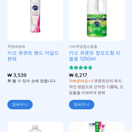
주방세정제
기타주방청소용품
카오 큐큐트 핸드 마일드
카오 큐큣토 청포도향 리
본체
필용 1250ml
₩
3,539
5 중에서
₩
8,217
5
로 평가
확 빨 수 있어 손에 편합니다.
🚀빠른배송+2
큐큣토만의 독자
됨
적인 방법으로 끈적한 기름때, 오
염물을 미세하게 분해
장바구니
장바구니