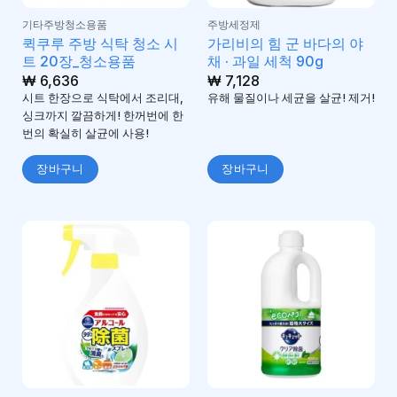
기타주방청소용품
주방세정제
퀵쿠루 주방 식탁 청소 시
가리비의 힘 군 바다의 야
트 20장_청소용품
채 · 과일 세척 90g
₩
6,636
₩
7,128
시트 한장으로 식탁에서 조리대,
유해 물질이나 세균을 살균! 제거!
싱크까지 깔끔하게! 한꺼번에 한
번의 확실히 살균에 사용!
장바구니
장바구니