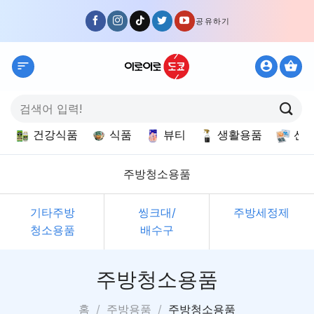
Skip
공유하기
to
content
검
색:
건강식품
식품
뷰티
생활용품
선
주방청소용품
기타주방
씽크대/
주방세정제
청소용품
배수구
주방청소용품
홈
/
주방용품
/
주방청소용품