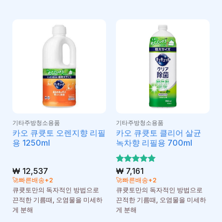
기타주방청소용품
기타주방청소용품
카오 큐큣토 오렌지향 리필
카오 큐큣토 클리어 살균
용 1250ml
녹차향 리필용 700ml
₩
12,537
5 중에서
₩
7,161
5
로 평가
🚀빠른배송+2
🚀빠른배송+2
됨
큐큣토만의 독자적인 방법으로
큐큣토만의 독자적인 방법으로
끈적한 기름때, 오염물을 미세하
끈적한 기름때, 오염물을 미세하
게 분해
게 분해