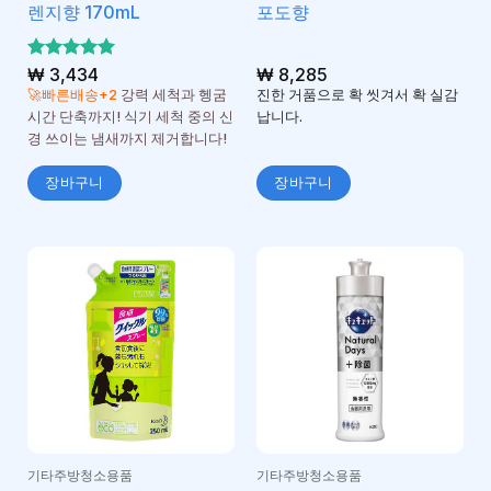
렌지향 170mL
포도향
5 중에서
₩
3,434
₩
8,285
5
로 평가
🚀빠른배송+2
강력 세척과 헹굼
진한 거품으로 확 씻겨서 확 실감
됨
시간 단축까지! 식기 세척 중의 신
납니다.
경 쓰이는 냄새까지 제거합니다!
장바구니
장바구니
기타주방청소용품
기타주방청소용품