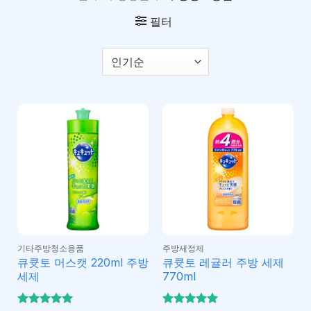
필터
기타주방청소용품
주방세정제
큐큣토 머스캣 220ml 주방
큐큣토 레귤러 주방 세제
세제
770ml