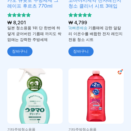
레이프 후르츠 770ml
청소 클리너 시트 3매입
5 중에서
₩
8,201
5 중에서
₩
4,799
5
5
로 평가
로 평가
일본 청소용품 1위 단 한번에 하
🚀빠른배송
기름때에 강한 알칼
됨
됨
얗게 굳어버린 기름때 까지도 싹
리 이온수를 배합한 전자 레인지
없애는 강력한 주방세제
전용 청소 시트
장바구니
장바구니
기타주방청소용품
기타주방청소용품