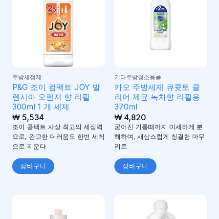
주방세정제
기타주방청소용품
P&G 조이 컴팩트 JOY 발
카오 주방세제 큐큣토 클
렌시아 오렌지 향 리필
리어 제균 녹차향 리필용
300ml 1 개 세제
370ml
₩
5,534
₩
4,820
조이 콤팩트 사상 최고의 세정력
굳어진 기름때까지 미세하게 분
으로, 완고한 더러움도 한번 세척
해하여, 새삼스럽게 청결한 마무
으로 지운다
리로
장바구니
장바구니