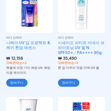
바디 선케어
바디 선케어
니베아 UV 딥 프로텍트 &
시세이도 피티트 아네사 브
케어 톤업 에센스
라이트닝 UV 젤 N
SPF50+／PA++++ 90g
₩
12,156
₩
35,490
🚀빠른배송+2
🚀빠른배송+2
햇볕에 의한 기미 예방 UV. 예방
톤 업 마무리 약용 미백 UV 젤
미용 케어까지
장바구니
장바구니