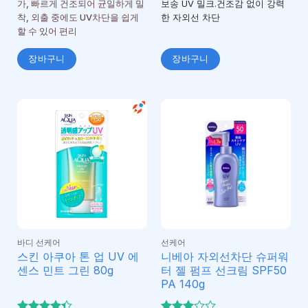
가, 빠르게 건조되어 균일하게 밀
보송 UV 밀크.건조감 없이 강력
착, 외출 중에도 UV차단을 쉽게
한 자외선 차단
할 수 있어 편리
장바구니
장바구니
바디 선케어
선케어
스킨 아쿠아 톤 업 UV 에
니베아 자외선차단 슈퍼워
센스 민트 그린 80g
터 젤 펌프 선크림 SPF50
PA 140g