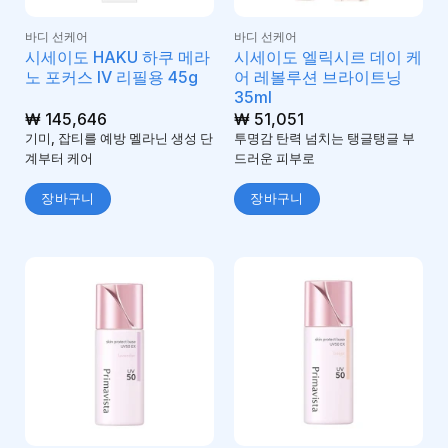
바디 선케어
바디 선케어
시세이도 HAKU 하쿠 메라
시세이도 엘릭시르 데이 케
노 포커스 IV 리필용 45g
어 레볼루션 브라이트닝
35ml
₩
145,646
₩
51,051
기미, 잡티를 예방 멜라닌 생성 단
투명감 탄력 넘치는 탱글탱글 부
계부터 케어
드러운 피부로
장바구니
장바구니