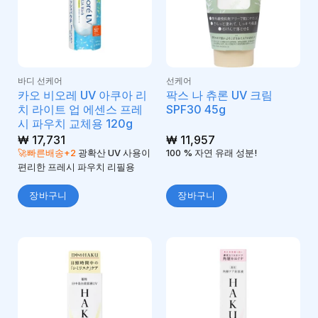
바디 선케어
선케어
카오 비오레 UV 아쿠아 리
팍스 나 츄론 UV 크림
치 라이트 업 에센스 프레
SPF30 45g
시 파우치 교체용 120g
₩
17,731
₩
11,957
🚀빠른배송+2
광확산 UV 사용이
100 % 자연 유래 성분!
편리한 프레시 파우치 리필용
장바구니
장바구니