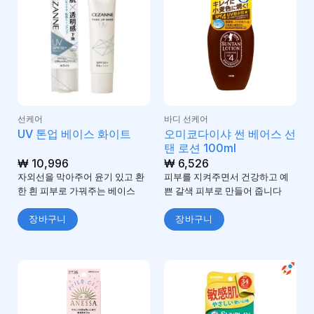
선케어
바디 선케어
오미쿄다이샤 썬 베어스 선
UV 톤업 베이스 화이트
탠 로션 100ml
₩
10,996
₩
6,526
자외선을 막아주어 윤기 있고 환
피부를 지켜주면서 건강하고 예
한 흰 피부로 가꿔주는 베이스
쁜 갈색 피부로 만들어 줍니다
장바구니
장바구니