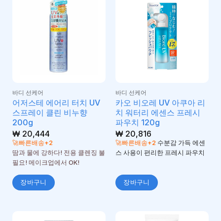
바디 선케어
바디 선케어
어저스테 에어리 터치 UV
카오 비오레 UV 아쿠아 리
스프레이 클린 비누향
치 워터리 에센스 프레시
200g
파우치 120g
₩
20,444
₩
20,816
🚀빠른배송+2
🚀빠른배송+2
수분감 가득 에센
땀과 물에 강하다! 전용 클렌징 불
스 사용이 편리한 프레시 파우치
필요! 메이크업에서 OK!
장바구니
장바구니