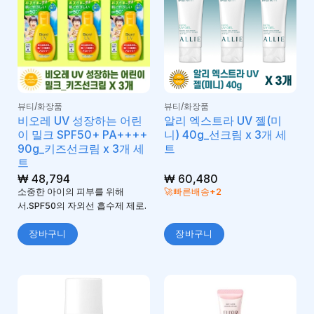
뷰티/화장품
뷰티/화장품
비오레 UV 성장하는 어린
알리 엑스트라 UV 젤(미
이 밀크 SPF50+ PA++++
니) 40g_선크림 x 3개 세
90g_키즈선크림 x 3개 세
트
트
₩
48,794
₩
60,480
소중한 아이의 피부를 위해
🚀빠른배송+2
서.SPF50의 자외선 흡수제 제로.
장바구니
장바구니