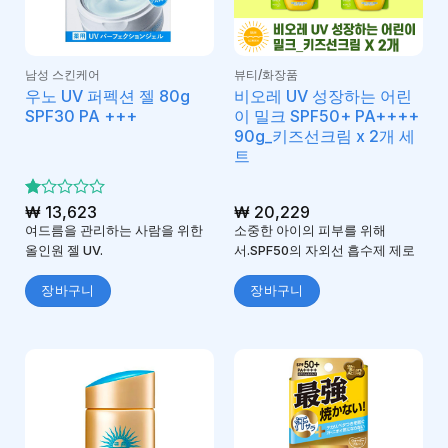
남성 스킨케어
뷰티/화장품
우노 UV 퍼펙션 젤 80g
비오레 UV 성장하는 어린
SPF30 PA +++
이 밀크 SPF50+ PA++++
90g_키즈선크림 x 2개 세
트
5
₩
13,623
₩
20,229
중
여드름을 관리하는 사람을 위한
소중한 아이의 피부를 위해
에
올인원 젤 UV.
서.SPF50의 자외선 흡수제 제로
서
1
로
장바구니
장바구니
평
가
됨