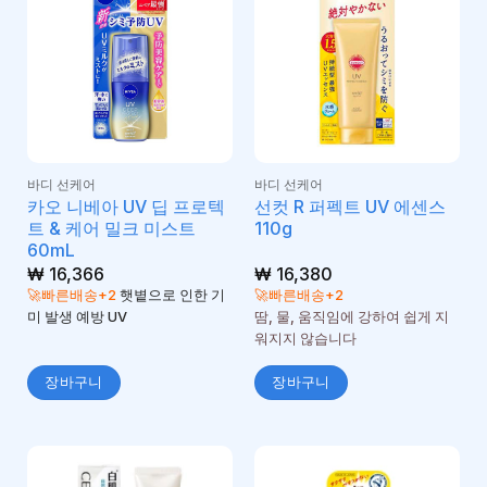
바디 선케어
바디 선케어
카오 니베아 UV 딥 프로텍
선컷 R 퍼펙트 UV 에센스
트 & 케어 밀크 미스트
110g
60mL
₩
16,366
₩
16,380
🚀빠른배송+2
햇볕으로 인한 기
🚀빠른배송+2
미 발생 예방 UV
땀, 물, 움직임에 강하여 쉽게 지
워지지 않습니다
장바구니
장바구니