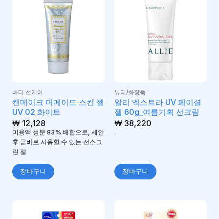
바디 선케어
뷰티/화장품
캔메이크 머메이드 스킨 젤
알리 엑스트라 UV 페이셜
UV 02 화이트
젤 60g_여름기획 선크림
₩
12,128
₩
38,220
미용액 성분 83% 배합으로, 세안
.
후 곧바로 사용할 수 있는 선스크
린 젤
장바구니
장바구니