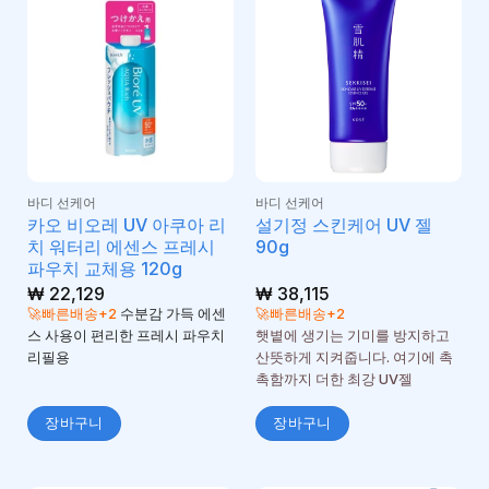
바디 선케어
바디 선케어
카오 비오레 UV 아쿠아 리
설기정 스킨케어 UV 젤
치 워터리 에센스 프레시
90g
파우치 교체용 120g
₩
22,129
₩
38,115
🚀빠른배송+2
수분감 가득 에센
🚀빠른배송+2
스 사용이 편리한 프레시 파우치
햇볕에 생기는 기미를 방지하고
리필용
산뜻하게 지켜줍니다. 여기에 촉
촉함까지 더한 최강 UV젤
장바구니
장바구니