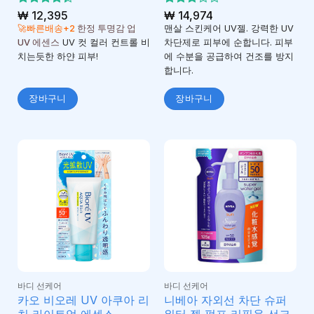
5 중에서
₩
12,395
5 중에
₩
14,974
4.33
3
로
서
🚀빠른배송+2
한정 투명감 업
맨살 스킨케어 UV젤. 강력한 UV
평가됨
로 평
UV 에센스
UV 컷 컬러 컨트롤 비
차단제로 피부에 순합니다. 피부
가됨
치는듯한 하얀 피부!
에 수분을 공급하여 건조를 방지
합니다.
장바구니
장바구니
바디 선케어
바디 선케어
카오 비오레 UV 아쿠아 리
니베아 자외선 차단 슈퍼
치 라이트업 에센스
워터 젤 펌프 리필용 선크