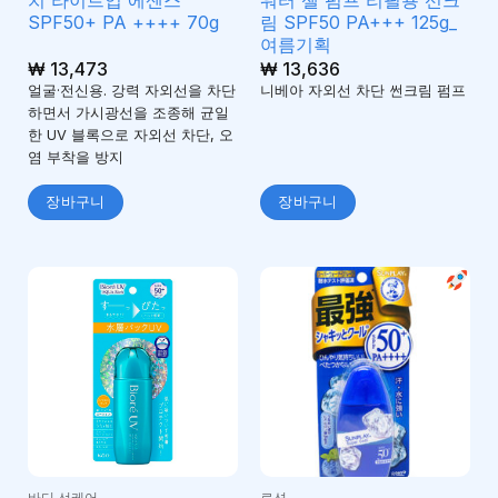
SPF50+ PA ++++ 70g
림 SPF50 PA+++ 125g_
여름기획
₩
13,473
₩
13,636
얼굴·전신용. 강력 자외선을 차단
니베아 자외선 차단 썬크림 펌프
하면서 가시광선을 조종해 균일
한 UV 블록으로 자외선 차단, 오
염 부착을 방지
장바구니
장바구니
바디 선케어
로션