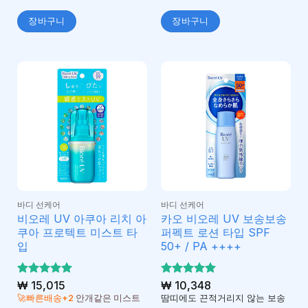
장바구니
장바구니
바디 선케어
바디 선케어
비오레 UV 아쿠아 리치 아
카오 비오레 UV 보송보송
쿠아 프로텍트 미스트 타
퍼펙트 로션 타입 SPF
입
50+ / PA ++++
5 중에서
₩
15,015
5 중에서
₩
10,348
5
5
로 평가
로 평가
🚀빠른배송+2
안개같은 미스트
땀띠에도 끈적거리지 않는 보송
됨
됨