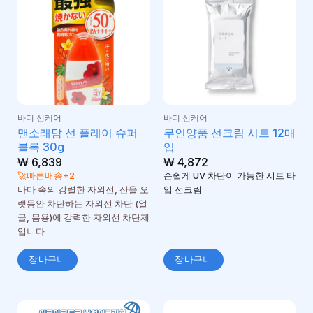
바디 선케어
바디 선케어
맨소래담 선 플레이 슈퍼
무인양품 선크림 시트 12매
블록 30g
입
₩
6,839
₩
4,872
🚀빠른배송+2
손쉽게 UV 차단이 가능한 시트 타
바다 속의 강렬한 자외선, 산을 오
입 선크림
랫동안 차단하는 자외선 차단 (얼
굴, 몸용)에 강력한 자외선 차단제
입니다
장바구니
장바구니