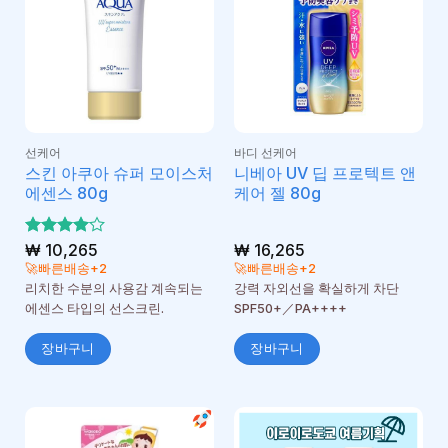
선케어
바디 선케어
스킨 아쿠아 슈퍼 모이스처
니베아 UV 딥 프로텍트 앤
에센스 80g
케어 젤 80g
5 중에서
₩
10,265
₩
16,265
4
로 평
🚀빠른배송+2
🚀빠른배송+2
가됨
리치한 수분의 사용감 계속되는
강력 자외선을 확실하게 차단
에센스 타입의 선스크린.
SPF50+／PA++++
장바구니
장바구니