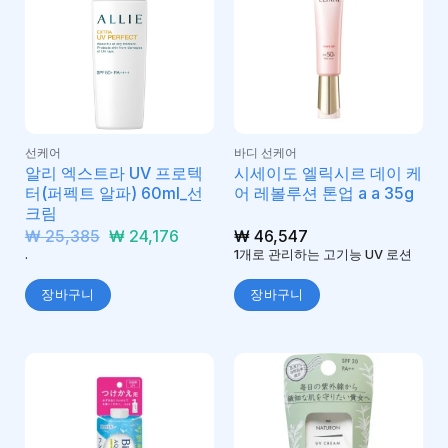
선케어
바디 선케어
알리 엑스트라 UV 프로텍
시세이도 엘릭시르 데이 케
터(퍼펙트 알파) 60ml_선
어 레볼루션 톤업 a a 35g
크림
원
현
₩
25,385
₩
24,176
₩
46,547
래
재
.
1개로 관리하는 고기능 UV 로션
가
가
격:
격:
장바구니
장바구니
₩ 25,385.
₩ 24,176.