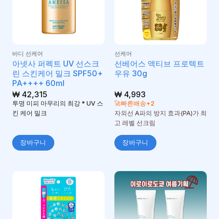
바디 선케어
선케어
아넷사 퍼펙트 UV 선스크
선베어스 액티브 프로텍트
린 스킨케어 밀크 SPF50+
우유 30g
PA++++ 60ml
₩
42,315
₩
4,993
투명 미피 마무리의 최강 * UV 스
🚀빠른배송+2
킨 케어 밀크
자외선 A파의 방지 효과(PA)가 최
고 레벨 선크림
장바구니
장바구니