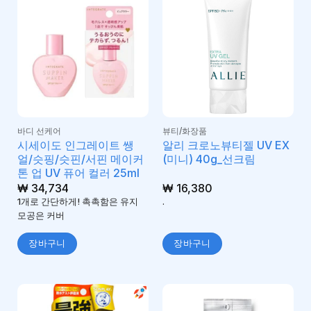
바디 선케어
뷰티/화장품
시세이도 인그레이트 쌩
알리 크로노뷰티젤 UV EX
얼/슷핑/슷핀/서핀 메이커
(미니) 40g_선크림
톤 업 UV 퓨어 컬러 25ml
₩
34,734
₩
16,380
1개로 간단하게! 촉촉함은 유지
.
모공은 커버
장바구니
장바구니