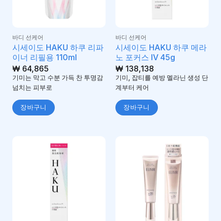
바디 선케어
바디 선케어
시세이도 HAKU 하쿠 리파
시세이도 HAKU 하쿠 메라
이너 리필용 110ml
노 포커스 IV 45g
₩
64,865
₩
138,138
기미는 막고 수분 가득 찬 투명감
기미, 잡티를 예방 멜라닌 생성 단
넘치는 피부로
계부터 케어
장바구니
장바구니