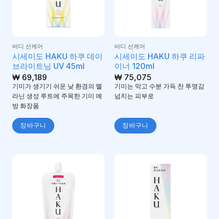
바디 선케어
바디 선케어
시세이도 HAKU 하쿠 데이
시세이도 HAKU 하쿠 리파
브라이트닝 UV 45ml
이너 120ml
₩
69,189
₩
75,075
기미가 생기기 쉬운 낮 환경의 멜
기미는 막고 수분 가득 찬 투명감
라닌 생성 루트에 주목한 기미 예
넘치는 피부로
방 화장품
장바구니
장바구니