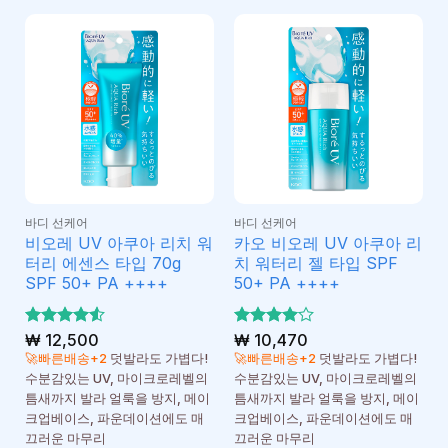
바디 선케어
바디 선케어
비오레 UV 아쿠아 리치 워
카오 비오레 UV 아쿠아 리
터리 에센스 타입 70g
치 워터리 젤 타입 SPF
SPF 50+ PA ++++
50+ PA ++++
5 중에서
₩
12,500
5 중에서
₩
10,470
4.5
4
로 평
로 평
🚀빠른배송+2
덧발라도 가볍다!
🚀빠른배송+2
덧발라도 가볍다!
가됨
가됨
수분감있는 UV, 마이크로레벨의
수분감있는 UV, 마이크로레벨의
틈새까지 발라 얼룩을 방지, 메이
틈새까지 발라 얼룩을 방지, 메이
크업베이스, 파운데이션에도 매
크업베이스, 파운데이션에도 매
끄러운 마무리
끄러운 마무리