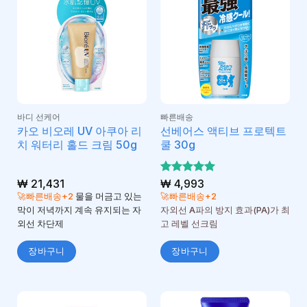
바디 선케어
빠른배송
카오 비오레 UV 아쿠아 리
선베어스 액티브 프로텍트
치 워터리 홀드 크림 50g
쿨 30g
₩
21,431
5 중에서
₩
4,993
5
로 평가
🚀빠른배송+2
물을 머금고 있는
🚀빠른배송+2
됨
막이 저녁까지 계속 유지되는 자
자외선 A파의 방지 효과(PA)가 최
외선 차단제
고 레벨 선크림
장바구니
장바구니