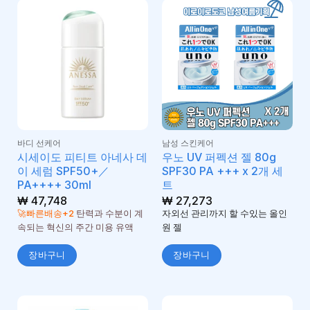
바디 선케어
남성 스킨케어
시세이도 피티트 아네사 데
우노 UV 퍼펙션 젤 80g
이 세럼 SPF50+／
SPF30 PA +++ x 2개 세
PA++++ 30ml
트
₩
47,748
₩
27,273
🚀빠른배송+2
탄력과 수분이 계
자외선 관리까지 할 수있는 올인
속되는 혁신의 주간 미용 유액
원 젤
장바구니
장바구니