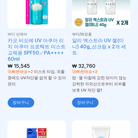
바디 선케어
뷰티/화장품
카오 비오레 UV 아쿠아 리
알리 엑스트라 UV 젤(미
치 아쿠아 프로텍트 미스트
니) 40g_선크림 x 2개 세
교체용 SPF50／PA++++
트
60ml
₩
15,545
₩
32,760
🚀빠른배송+2
미스트 타입. 외출
🚀빠른배송+2
중에도 UV차단을 쉽게 할 수 있어
땀 · 물 마찰에 강한 닦이지 않는
편리
강력한 자외선으로부터 피부를
보호 UV 차단 젤1
장바구니
장바구니