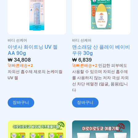
바디 선케어
바디 선케어
아넷사 화이트닝 UV 젤
맨소래담 산 플레이 베이비
AA 90g
우유 30g
₩
34,808
₩
6,839
🚀빠른배송+2
🚀빠른배송+2
민감한 피부에도
자외선 흡수제 제로의 논케미컬
사용할 수 있으며 자외선 흡수제
UV 젤
를 사용하지 않는 저자 극성 자외
선 차단 에멀젼 (얼굴, 몸용)입니
다
장바구니
장바구니