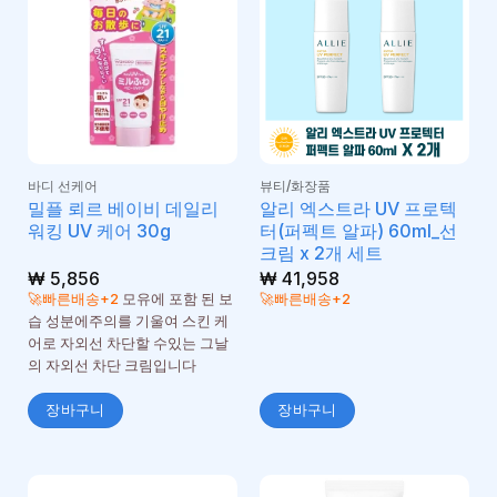
바디 선케어
뷰티/화장품
밀플 뢰르 베이비 데일리
알리 엑스트라 UV 프로텍
워킹 UV 케어 30g
터(퍼펙트 알파) 60ml_선
크림 x 2개 세트
₩
5,856
₩
41,958
🚀빠른배송+2
모유에 포함 된 보
🚀빠른배송+2
습 성분에주의를 기울여 스킨 케
어로 자외선 차단할 수있는 그날
의 자외선 차단 크림입니다
장바구니
장바구니