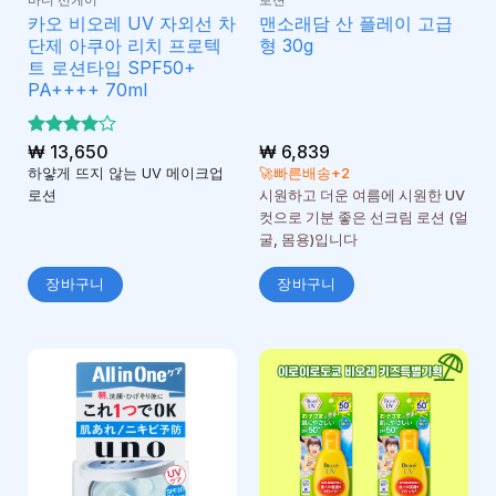
카오 비오레 UV 자외선 차
맨소래담 산 플레이 고급
단제 아쿠아 리치 프로텍
형 30g
트 로션타입 SPF50+
PA++++ 70ml
5 중에서
₩
13,650
₩
6,839
4
로 평
하얗게 뜨지 않는 UV 메이크업
🚀빠른배송+2
가됨
로션
시원하고 더운 여름에 시원한 UV
컷으로 기분 좋은 선크림 로션 (얼
굴, 몸용)입니다
장바구니
장바구니