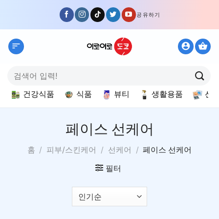
Skip
공유하기
to
content
검
색:
건강식품
식품
뷰티
생활용품
선
페이스 선케어
홈
/
피부/스킨케어
/
선케어
/
페이스 선케어
필터