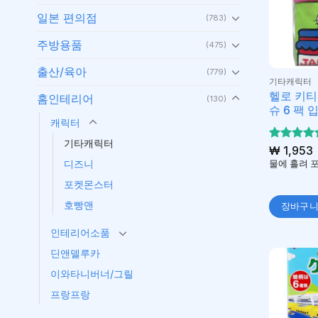
일본 편의점
(783)
주방용품
(475)
출산/육아
(779)
기타캐릭터
헬로 키티
홈인테리어
(130)
슈 6 팩 
캐릭터
기타캐릭터
5 중에서
₩
1,953
5
로 평가
디즈니
물에 흘려 포
됨
포켓몬스터
호빵맨
장바구
인테리어소품
딘앤델루카
이와타니버너/그릴
프랑프랑