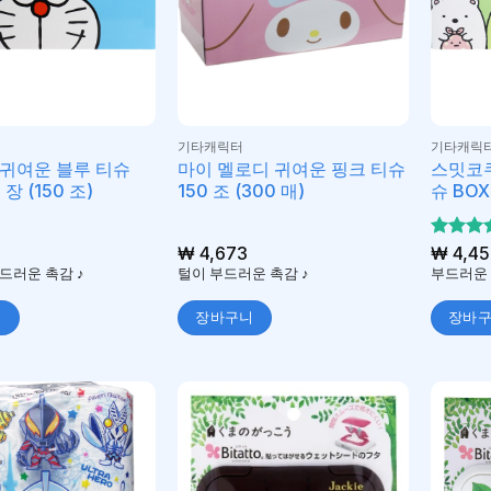
기타캐릭터
기타캐릭
귀여운 블루 티슈
마이 멜로디 귀여운 핑크 티슈
스밋코쿠
 장 (150 조)
150 조 (300 매)
슈 BOX 
₩
4,673
5 중에
₩
4,45
5
로 평
드러운 촉감 ♪
털이 부드러운 촉감 ♪
부드러운 
됨
니
장바구니
장바