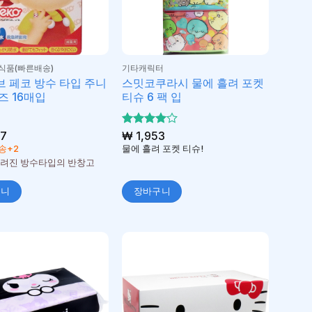
식품(빠른배송)
기타캐릭터
 페코 방수 타입 주니
스밋코쿠라시 물에 흘려 포켓
즈 16매입
티슈 6 팩 입
7
5 중에서
₩
1,953
4
로 평
송+2
물에 흘려 포켓 티슈!
가됨
그려진 방수타입의 반창고
구니
장바구니