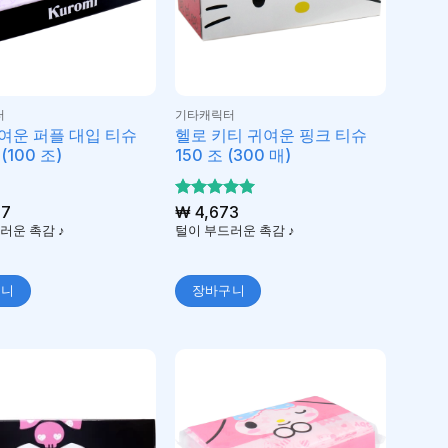
터
기타캐릭터
여운 퍼플 대입 티슈
헬로 키티 귀여운 핑크 티슈
(100 조)
150 조 (300 매)
07
5 중에서
₩
4,673
5
로 평가
러운 촉감 ♪
털이 부드러운 촉감 ♪
됨
구니
장바구니