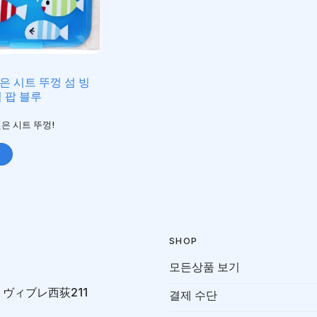
은 시트 뚜껑 섬 빙
휙 팝 블루
은 시트 뚜껑!
니
SHOP
모든상품 보기
-7 ヴィブレ西荻211
결제 수단