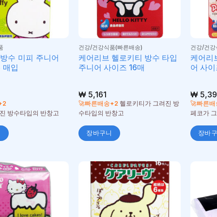
품
건강/건강식품(빠른배송)
건강/건강
방수 미피 주니어
케어리브 헬로키티 방수 타입
케어리브
6 매입
주니어 사이즈 16매
어 사이
₩
5,161
₩
5,39
+2
🚀빠른배송+2
헬로키티가 그려진 방
🚀빠른배
진 방수타입의 반창고
수타입의 반창고
페코가 
니
장바구니
장바