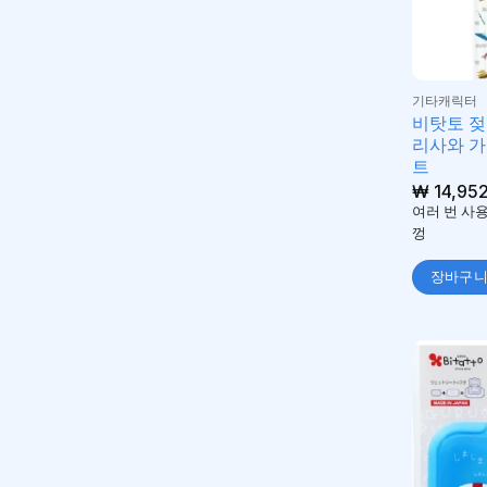
기타캐릭터
비탓토 젖
리사와 가
트
₩
14,95
여러 번 사
껑
장바구