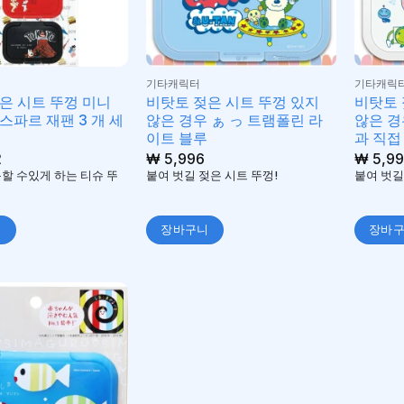
기타캐릭터
기타캐릭
은 시트 뚜껑 미니
비탓토 젖은 시트 뚜껑 있지
비탓토 
스파르 재팬 3 개 세
않은 경우 ぁ っ 트램폴린 라
않은 경
이트 블루
과 직접
2
₩
5,996
₩
5,99
용할 수있게 하는 티슈 뚜
붙여 벗길 젖은 시트 뚜껑!
붙여 벗길
니
장바구니
장바