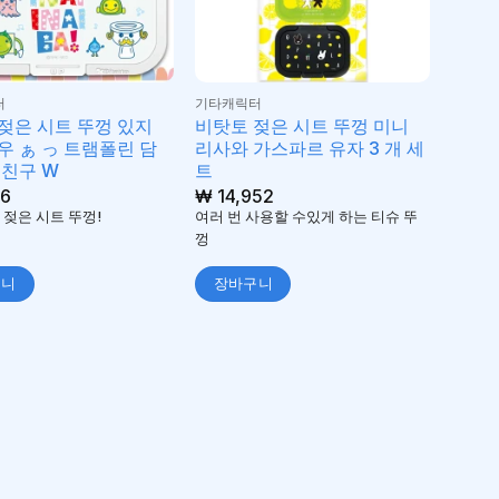
터
기타캐릭터
젖은 시트 뚜껑 있지
비탓토 젖은 시트 뚜껑 미니
우 ぁ っ 트램폴린 담
리사와 가스파르 유자 3 개 세
 친구 W
트
6
₩
14,952
 젖은 시트 뚜껑!
여러 번 사용할 수있게 하는 티슈 뚜
껑
구니
장바구니