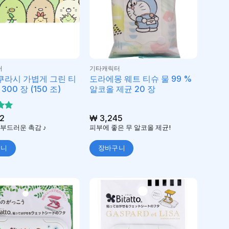
터
기타캐릭터
라시 가볍게 그린 티
도라에몽 웨트 티슈 물 99 %
300 장 (150 조)
알코올 제균 20 장
서
2
₩
3,245
가
부드러운 촉감 ♪
피부에 좋은 무 알코올 제균!
구니
장바구니