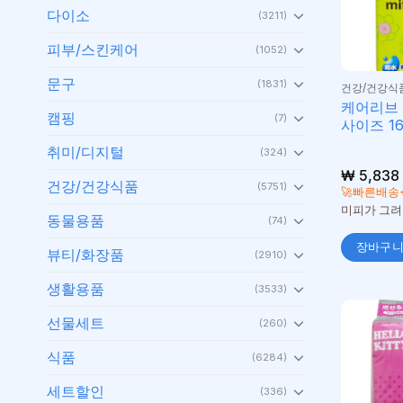
다이소
(3211)
피부/스킨케어
(1052)
문구
(1831)
건강/건강식
케어리브 
캠핑
(7)
사이즈 1
취미/디지털
(324)
₩
5,838
건강/건강식품
(5751)
🚀빠른배송
미피가 그려
동물용품
(74)
장바구
뷰티/화장품
(2910)
생활용품
(3533)
선물세트
(260)
식품
(6284)
세트할인
(336)