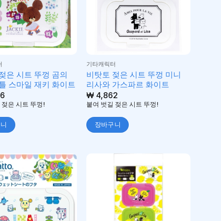
터
기타캐릭터
젖은 시트 뚜껑 곰의
비탓토 젖은 시트 뚜껑 미니
틀 스마일 재키 화이트
리사와 가스파르 화이트
6
₩
4,862
 젖은 시트 뚜껑!
붙여 벗길 젖은 시트 뚜껑!
구니
장바구니