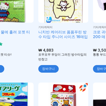
기타캐릭터
기타캐릭
 물에 흘려 포켓 티
니치반 케어리브 폼폼푸린 방
크로 귀
입
수 타입 주니어 사이즈 16매입
200 매 
₩
4,883
₩
3,5
켓 티슈!
포무포무 푸딩이 그려진 방수타입의
통통 부드
반창고
니
장바구니
장바