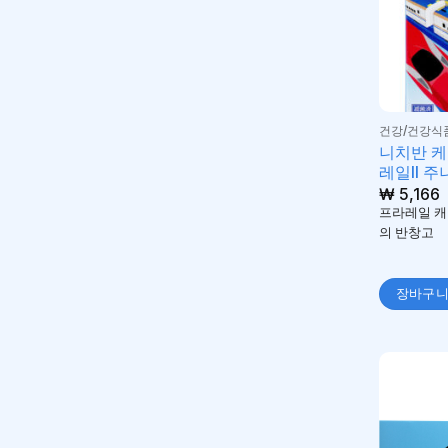
건강/건강식
니치반 케
레일II 주
₩
5,166
프라레일 캐
의 반창고
장바구