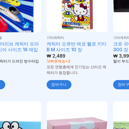
품
기타캐릭터
기타캐릭
어리브 캐릭터 프라
캐릭터 오큐반 에코 헬로 키티
크로 귀
니어 사이즈 16 매입
B M 사이즈 10 장
300 장 
₩
2,489
₩
3,99
릭터가 드려진 방수타입
🚀빠른배송+2
털이 부드
모든 연령층에게 인기있는 산리오 캐
릭터가 등장합니다.
니
장바구니
장바