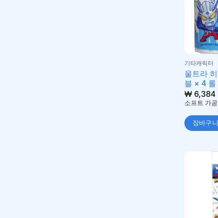
기타캐릭터
울트라 히
블 × 4 롤
₩
6,384
소프트 가공
장바구