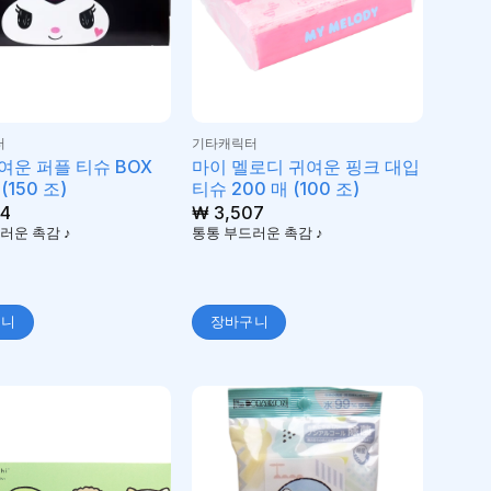
터
기타캐릭터
여운 퍼플 티슈 BOX
마이 멜로디 귀여운 핑크 대입
(150 조)
티슈 200 매 (100 조)
4
₩
3,507
러운 촉감 ♪
통통 부드러운 촉감 ♪
구니
장바구니