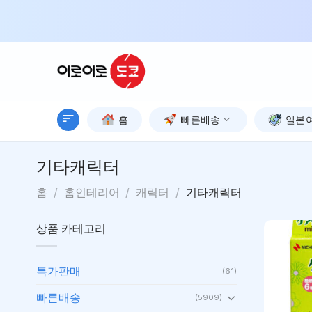
Skip
to
content
홈
빠른배송
일본
기타캐릭터
홈
/
홈인테리어
/
캐릭터
/
기타캐릭터
상품 카테고리
특가판매
(61)
빠른배송
(5909)