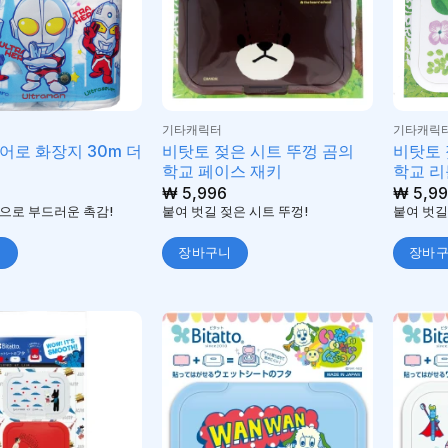
기타캐릭터
기타캐릭
어로 화장지 30m 더
비탓토 젖은 시트 뚜껑 곰의
비탓토 
학교 페이스 재키
학교 리
₩
5,996
₩
5,99
으로 부드러운 촉감!
붙여 벗길 젖은 시트 뚜껑!
붙여 벗길
니
장바구니
장바