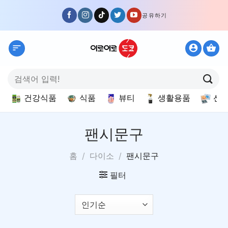
Skip
공유하기
to
content
검
색:
건강식품
식품
뷰티
생활용품
선
팬시문구
홈
/
다이소
/
팬시문구
필터