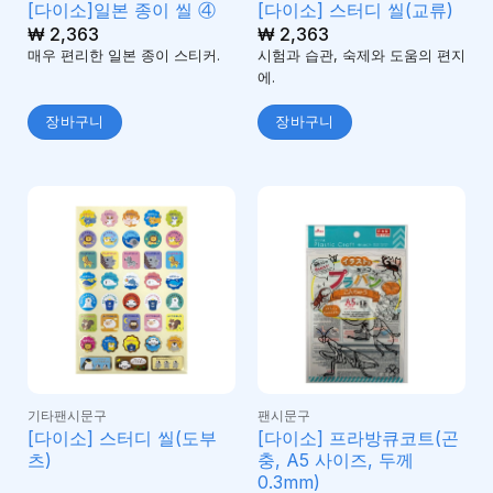
[다이소]일본 종이 씰 ④
[다이소] 스터디 씰(교류)
₩
2,363
₩
2,363
매우 편리한 일본 종이 스티커.
시험과 습관, 숙제와 도움의 편지
에.
장바구니
장바구니
기타팬시문구
팬시문구
[다이소] 스터디 씰(도부
[다이소] 프라방큐코트(곤
츠)
충, A5 사이즈, 두께
0.3mm)