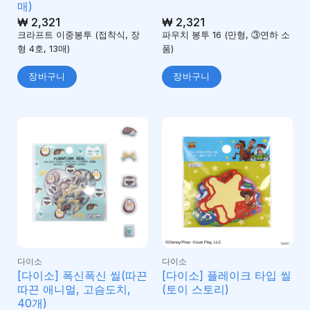
매)
₩
2,321
₩
2,321
크라프트 이중봉투 (접착식, 장
파우치 봉투 16 (만형, ③연하 소
형 4호, 13매)
품)
장바구니
장바구니
다이소
다이소
[다이소] 폭신폭신 씰(따끈
[다이소] 플레이크 타입 씰
따끈 애니멀, 고슴도치,
(토이 스토리)
40개)