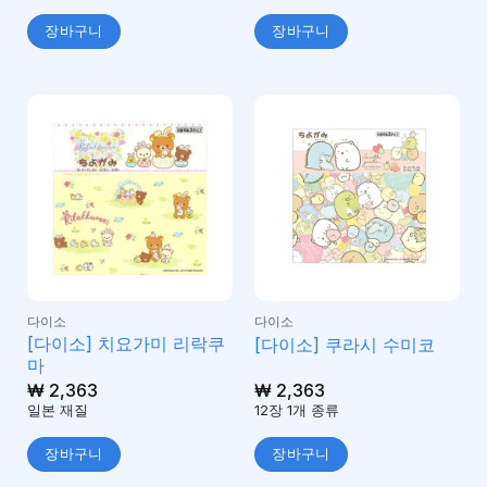
장바구니
장바구니
다이소
다이소
[다이소] 치요가미 리락쿠
[다이소] 쿠라시 수미코
마
₩
2,363
₩
2,363
일본 재질
12장 1개 종류
장바구니
장바구니