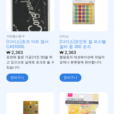
기타팬시문구
다이소
[다이소]초크 아트 엽서
[다이소]포인트 씰 파스텔
CA51008.
컬러 중 350 조각
₩
2,363
₩
2,363
표면에 칠판 가공(거친 면)을 하
랩핑등의 데코레이션에 파일의
고 있으므로 실제로 초크로 쓸 수
표제나 분류등에 편리합니다.
있습니다
장바구니
장바구니