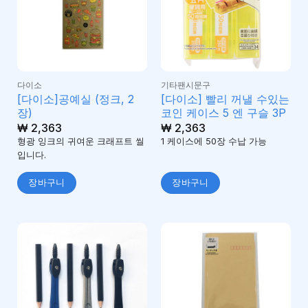
다이소
기타팬시문구
[다이소]공예실 (정크, 2
[다이소] 빨리 꺼낼 수있는
장)
코인 케이스 5 엔 구슬 3P
₩
2,363
₩
2,363
형광 잉크의 귀여운 크래프트 씰
1 케이스에 50장 수납 가능
입니다.
장바구니
장바구니