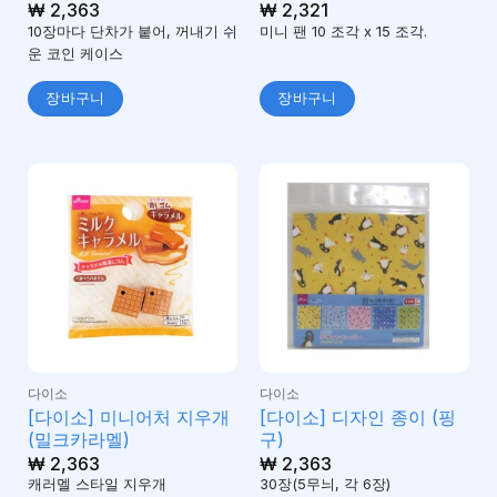
₩
2,363
₩
2,321
10장마다 단차가 붙어, 꺼내기 쉬
미니 팬 10 조각 x 15 조각.
운 코인 케이스
장바구니
장바구니
다이소
다이소
[다이소] 미니어처 지우개
[다이소] 디자인 종이 (핑
(밀크카라멜)
구)
₩
2,363
₩
2,363
캐러멜 스타일 지우개
30장(5무늬, 각 6장)