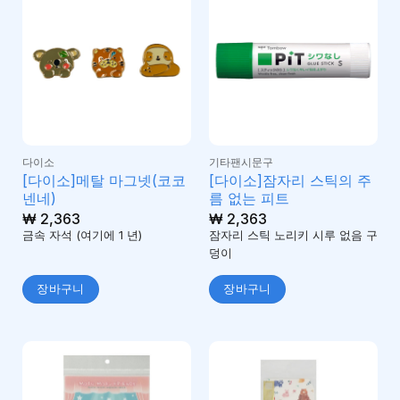
다이소
기타팬시문구
[다이소]메탈 마그넷(코코
[다이소]잠자리 스틱의 주
넨네)
름 없는 피트
₩
2,363
₩
2,363
금속 자석 (여기에 1 년)
잠자리 스틱 노리키 시루 없음 구
덩이
장바구니
장바구니