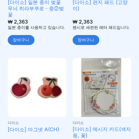
[다이소] 일본 종이 벚꽃
[다이소] 편지 패드 (고양
무늬 히라부쿠로・중②벚
이)
꽃
₩
2,363
₩
2,363
일본 종이를 사용하고 있습니다.
팬시로 세련된 레터 패드입니다.
장바구니
장바구니
다이소
다이소
[다이소] 메시지 카드(색지
[다이소] 마그넷 A(CH)
용, 꽃)