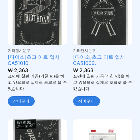
기타팬시문구
기타팬시문구
[다이소]초크 아트 엽서
[다이소]초크 아트 엽서
CA51010.
CA51009.
₩
2,363
₩
2,363
표면에 칠판 가공(거친 면)을 하
표면에 칠판 가공(거친 면)을 하
고 있으므로 실제로 초크로 쓸 수
고 있으므로 실제로 초크로 쓸 수
있습니다
있습니다
장바구니
장바구니