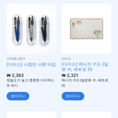
기타팬시문구
다이소
[다이소] 메시지 카드 (일
[다이소] 나침반 샤펜 타입
본 III, 레트로 D)
₩
2,363
₩
2,321
정밀도가 높고 튼튼한 다이캐스
메시지 카드(일본화 Ⅲ, 레트로
트 바디
D)
장바구니
장바구니