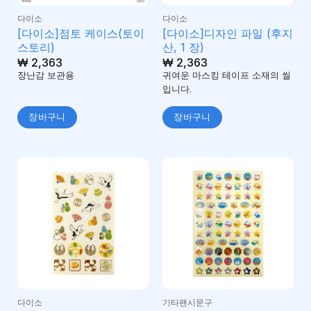
다이소
다이소
[다이소]점토 케이스(토이
[다이소]디자인 파일 (후지
스토리)
산, 1 장)
₩
2,363
₩
2,363
장난감 보관용
귀여운 마스킹 테이프 소재의 씰
입니다.
장바구니
장바구니
다이소
기타팬시문구