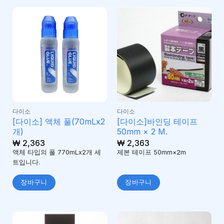
다이소
다이소
[다이소] 액체 풀(70mLx2
[다이소]바인딩 테이프
개)
50mm × 2 M.
₩
2,363
₩
2,363
액체 타입의 풀 770mLx2개 세
제본 테이프 50mm×2m
트입니다.
장바구니
장바구니