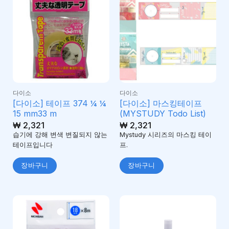
다이소
다이소
[다이소] 테이프 374 ¼ ¼
[다이소] 마스킹테이프
15 mm33 m
(MYSTUDY Todo List)
₩
2,321
₩
2,321
습기에 강해 변색 변질되지 않는
Mystudy 시리즈의 마스킹 테이
테이프입니다
프.
장바구니
장바구니