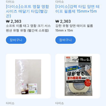
다이소
다이소
[다이소]소프트 명찰 명함
[다이소]강력 타입 양면 테
사이즈 매달기 타입(빨강
이프 필름제 15mm×15m
끈)
₩
2,363
₩
2,363
소프트 이름 태그 명함 크기 서스
강한 유형 양면 테이프 필름
펜션 유형 유형 (빨간색 스트랩)
15mm x 15m
장바구니
장바구니
다이소
다이소