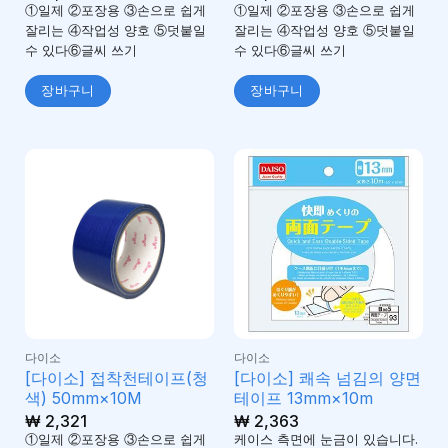
①일제 ②포장용 ③손으로 쉽게
①일제 ②포장용 ③손으로 쉽게
잘리는 ④작업성 양호 ⑤덧붙일
잘리는 ④작업성 양호 ⑤덧붙일
수 있다⑥글씨 쓰기
수 있다⑥글씨 쓰기
장바구니
장바구니
다이소
다이소
[다이소] 접착천테이프(청
[다이소] 쾌속 넘김의 양면
색) 50mm×10M
테이프 13mm×10m
₩
2,321
₩
2,363
①일제 ②포장용 ③손으로 쉽게
케이스 측면에 눈금이 있습니다.