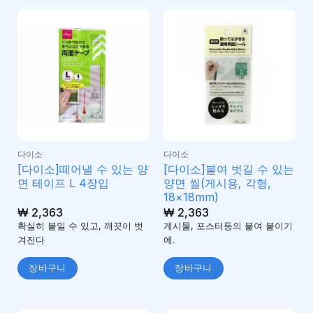
다이소
다이소
[다이소]떼어낼 수 있는 양
[다이소]붙여 벗길 수 있는
면 테이프 L 4장입
양면 씰(게시용, 각형,
18×18mm)
₩
2,363
₩
2,363
확실히 붙일 수 있고, 깨끗이 벗
게시물, 포스터등의 붙여 붙이기
겨진다
에.
장바구니
장바구니