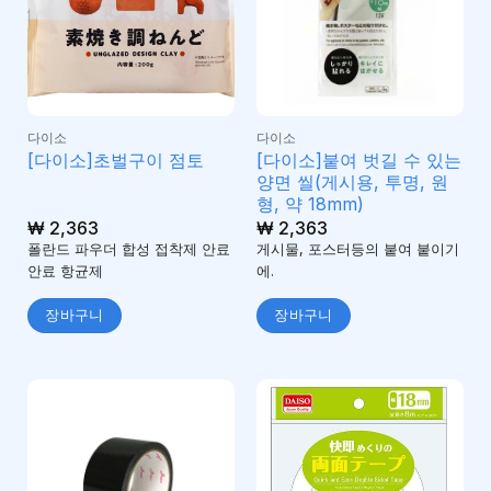
다이소
다이소
[다이소]붙여 벗길 수 있는
[다이소]초벌구이 점토
양면 씰(게시용, 투명, 원
형, 약 18mm)
₩
2,363
₩
2,363
폴란드 파우더 합성 접착제 안료
게시물, 포스터등의 붙여 붙이기
안료 항균제
에.
장바구니
장바구니