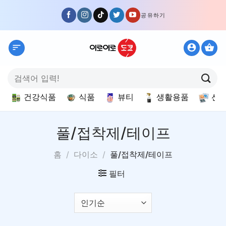
Skip
공유하기
to
content
검
색:
건강식품
식품
뷰티
생활용품
선
풀/접착제/테이프
홈
/
다이소
/
풀/접착제/테이프
필터