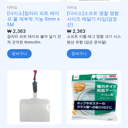
다이소
다이소
[다이소]잠자리 피트 테이
[다이소]소프트 명찰 명함
프 풀 재부착 가능 6mm x
사이즈 매달기 타입(검정
5M
끈)
₩
2,363
₩
2,363
잠자리 피트 테이프 붙여 넣기 끈
소프트 이름 태그 명함 크기 서스
적 끈적한 6mmx5m.
펜션 유형 (검은 문자열)
장바구니
장바구니