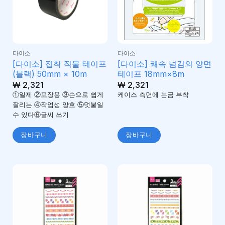
다이소
다이소
[다이소] 접착 직물 테이프
[다이소] 쾌속 넘김의 양면
(블랙) 50mm × 10m
테이프 18mm×8m
₩
2,321
₩
2,321
①일제 ②포장용 ③손으로 쉽게
케이스 측면에 눈금 부착
잘리는 ④작업성 양호 ⑤덧붙일
수 있다⑥글씨 쓰기
장바구니
장바구니