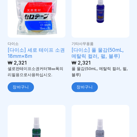
다이소
기타사무용품
[다이소] 세로 테이프 소권
[다이소] 풀 물감(50mL,
18mm×8m
메탈릭 컬러, 펄, 블루)
₩
2,321
₩
2,321
셀로판테이프소권커터18㎜폭의
풀 물감(50mL, 메탈릭 컬러, 펄,
리필용으로사용하십시오.
블루)
장바구니
장바구니