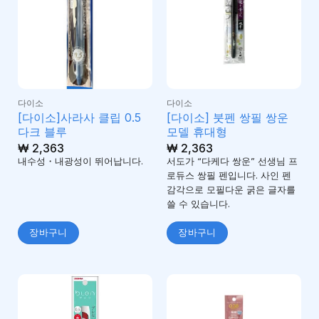
다이소
다이소
[다이소]사라사 클립 0.5
[다이소] 붓펜 쌍필 쌍운
다크 블루
모델 휴대형
₩
2,363
₩
2,363
내수성・내광성이 뛰어납니다.
서도가 “다케다 쌍운” 선생님 프
로듀스 쌍필 펜입니다. 사인 펜
감각으로 모필다운 굵은 글자를
쓸 수 있습니다.
장바구니
장바구니