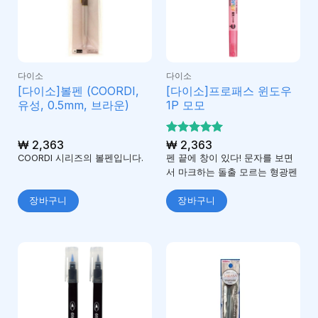
다이소
다이소
[다이소]볼펜 (COORDI,
[다이소]프로패스 윈도우
유성, 0.5mm, 브라운)
1P 모모
₩
2,363
5 중에서
₩
2,363
5
로 평가
COORDI 시리즈의 볼펜입니다.
펜 끝에 창이 있다! 문자를 보면
됨
서 마크하는 돌출 모르는 형광펜
장바구니
장바구니