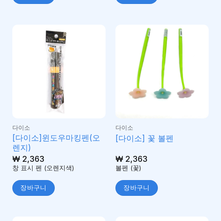
다이소
다이소
[다이소]윈도우마킹펜(오
[다이소] 꽃 볼펜
렌지)
₩
2,363
₩
2,363
창 표시 펜 (오렌지색)
볼펜 (꽃)
장바구니
장바구니