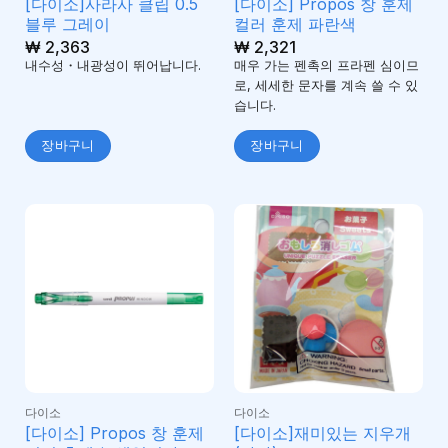
[다이소]사라사 클립 0.5
[다이소] Propos 창 훈제
블루 그레이
컬러 훈제 파란색
₩
2,363
₩
2,321
내수성・내광성이 뛰어납니다.
매우 가는 펜촉의 프라펜 심이므
로, 세세한 문자를 계속 쓸 수 있
습니다.
장바구니
장바구니
다이소
다이소
[다이소] Propos 창 훈제
[다이소]재미있는 지우개