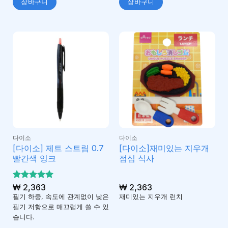
장바구니
장바구니
다이소
다이소
[다이소] 제트 스트림 0.7
[다이소]재미있는 지우개
빨간색 잉크
점심 식사
5 중에서
₩
2,363
₩
2,363
5
로 평가
필기 하중, 속도에 관계없이 낮은
재미있는 지우개 런치
됨
필기 저항으로 매끄럽게 쓸 수 있
습니다.