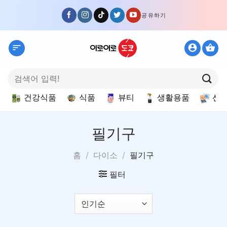
Skip
공유하기
to
content
검
색:
건강식품
식품
뷰티
생활용품
선
필기구
홈
/
다이소
/
필기구
필터