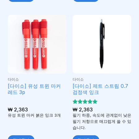
다이소
다이소
[다이소] 유성 트윈 마커
[다이소] 제트 스트림 0.7
레드 3p
검정색 잉크
₩
2,363
5 중에서
₩
2,363
5
로 평가
유성 트윈 마커 붉은 잉크 3개
필기 하중, 속도에 관계없이 낮은
됨
필기 저항으로 매끄럽게 쓸 수 있
습니다.