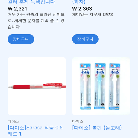
컬러 훈제 녹색입니다
(과자)
₩
2,321
₩
2,363
매우 가는 펜촉의 프라펜 심이므
재미있는 지우개 (과자)
로, 세세한 문자를 계속 쓸 수 있
습니다.
장바구니
장바구니
다이소
다이소
[다이소]Sarasa 작물 0.5
[다이소] 볼펜 (돌고래)
레드 1.