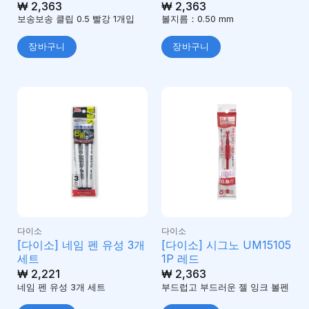
₩
2,363
₩
2,363
보송보송 클립 0.5 빨강 1개입
볼지름：0.50 mm
장바구니
장바구니
다이소
다이소
[다이소] 네임 펜 유성 3개
[다이소] 시그노 UM15105
세트
1P 레드
₩
2,221
₩
2,363
네임 펜 유성 3개 세트
부드럽고 부드러운 젤 잉크 볼펜