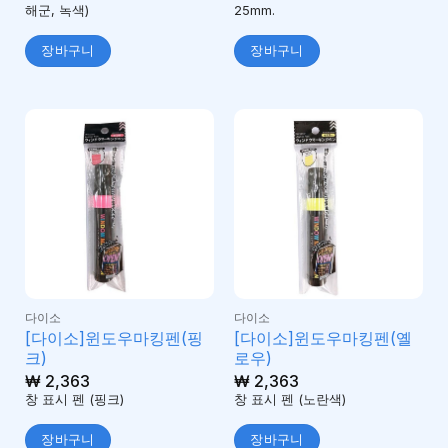
해군, 녹색)
25mm.
장바구니
장바구니
다이소
다이소
[다이소]윈도우마킹펜(핑
[다이소]윈도우마킹펜(옐
크)
로우)
₩
2,363
₩
2,363
창 표시 펜 (핑크)
창 표시 펜 (노란색)
장바구니
장바구니