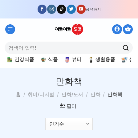
Skip
공유하기
to
content
검
색:
건강식품
식품
뷰티
생활용품
선
만화책
홈
/
취미/디지털
/
만화/도서
/
만화
/
만화책
필터