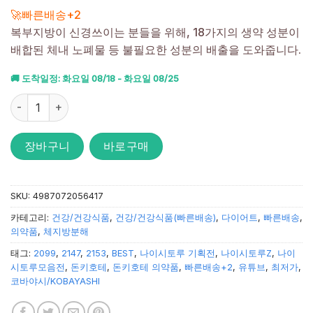
4.64
점을
🚀빠른배송+2
받았습니
복부지방이 신경쓰이는 분들을 위해, 18가지의 생약 성분이
다.
배합된 체내 노폐물 등 불필요한 성분의 배출을 도와줍니다.
🚚 도착일정: 화요일 08/18 - 화요일 08/25
나이시토루Za 315정_복부비만 다이어트 수량
장바구니
바로구매
SKU:
4987072056417
카테고리:
건강/건강식품
,
건강/건강식품(빠른배송)
,
다이어트
,
빠른배송
,
의약품
,
체지방분해
태그:
2099
,
2147
,
2153
,
BEST
,
나이시토루 기획전
,
나이시토루Z
,
나이
시토루모음전
,
돈키호테
,
돈키호테 의약품
,
빠른배송+2
,
유튜브
,
최저가
,
코바야시/KOBAYASHI