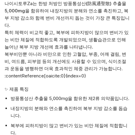
나이시토루Za는 한방 처방인
방풍통성산(防風通聖散) 추출물
5,000mg
을 함유하여 내장지방의 분해와 연소를 촉진하고, 복
부 지방 감소와 함께 변비 개선까지 돕는 것이 가장 큰 특징입니
다.
특히
체력이 비교적 좋고, 복부에 피하지방이 많으며 변비가 있
는 비만 체질
에 적합하도록 개발되었으며, 생활습관으로 인해
늘어난 복부 지방 개선에 효과를 나타냅니다.
복부비만뿐 아니라 비만으로 인한 고혈압, 부종, 어깨 결림, 변
비, 여드름, 피부염 등의 개선에도 사용할 수 있으며, 식이조절
과 운동을 병행하면 더욱 효과적인 체중 관리가 가능합니다.
:contentReference[oaicite:0]{index=0}
✨ 제품 특징
방풍통성산 추출물 5,000mg을 함유한 제2류 의약품입니다.
내장지방의 분해와 연소를 촉진하여 복부 지방 감소를 돕습
니다.
복부에 피하지방이 많고 변비가 있는 비만 체질에 적합합니
다.