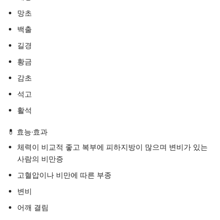
망초
백출
길경
황금
감초
석고
활석
💊 효능·효과
체력이 비교적 좋고 복부에 피하지방이 많으며 변비가 있는
사람의 비만증
고혈압이나 비만에 따른 부종
변비
어깨 결림