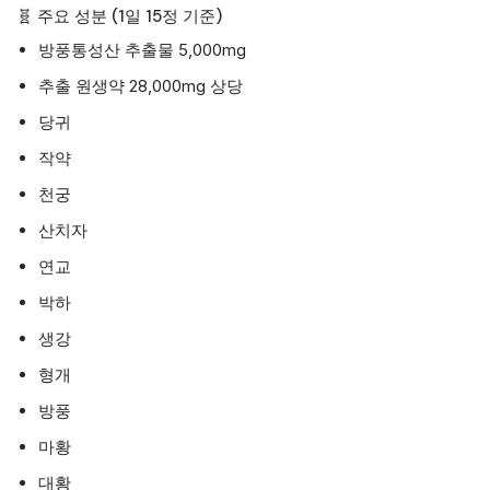
🧬 주요 성분 (1일 15정 기준)
방풍통성산 추출물 5,000mg
추출 원생약 28,000mg 상당
당귀
작약
천궁
산치자
연교
박하
생강
형개
방풍
마황
대황