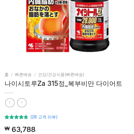
홈
/
빠른배송
/
건강/건강식품(빠른배송)
나이시토루Za 315정_복부비만 다이어트
(
28
고객 리뷰)
28
고객등급
63,788
₩
기준으로
5점 중