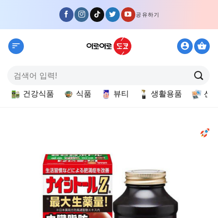
Skip
공유하기
to
content
검
색:
건강식품
식품
뷰티
생활용품
선