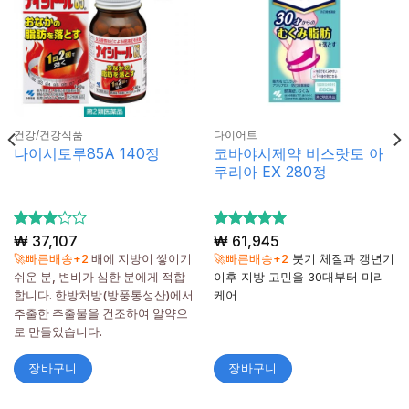
건강/건강식품
다이어트
코바야시제약 비스랏토 아
나이시토루85A 140정
쿠리아 EX 280정
5 중에
₩
37,107
5 중에서
₩
61,945
3
5
서
로 평가
🚀빠른배송+2
배에 지방이 쌓이기
🚀빠른배송+2
붓기 체질과 갱년기
로 평
됨
쉬운 분, 변비가 심한 분에게 적합
이후 지방 고민을 30대부터 미리
가됨
합니다. 한방처방(방풍통성산)에서
케어
추출한 추출물을 건조하여 알약으
로 만들었습니다.
장바구니
장바구니