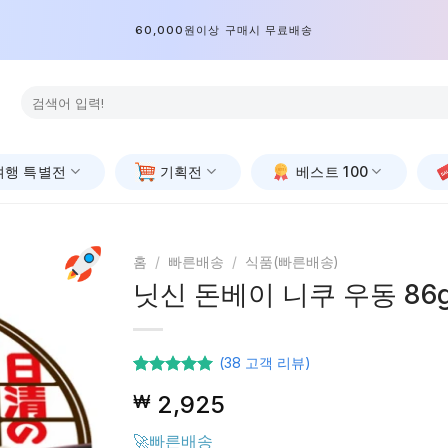
60,000원이상 구매시 무료배송
검
색:
여행 특별전
기획전
베스트 100
홈
/
빠른배송
/
식품(빠른배송)
닛신 돈베이 니쿠 우동 86
(
38
고객 리뷰)
38
고객등급
2,925
₩
기준으로 5
점 중
4.97
점을
🚀빠른배송