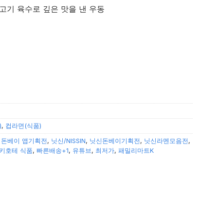
고기 육수로 깊은 맛을 낸 우동
)
,
컵라면(식품)
 돈베이 앱기획전
,
닛신/NISSIN
,
닛신돈베이기획전
,
닛신라멘모음전
,
키호테 식품
,
빠른배송+1
,
유튜브
,
최저가
,
패밀리마트K