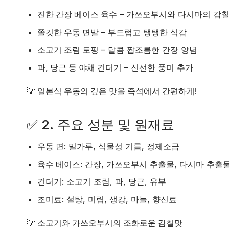
진한 간장 베이스 육수
– 가쓰오부시와 다시마의 감
쫄깃한 우동 면발
– 부드럽고 탱탱한 식감
소고기 조림 토핑
– 달콤 짭조름한 간장 양념
파, 당근 등 야채 건더기
– 신선한 풍미 추가
💡
일본식 우동의 깊은 맛을 즉석에서 간편하게!
✅
2. 주요 성분 및 원재료
우동 면
: 밀가루, 식물성 기름, 정제소금
육수 베이스
: 간장, 가쓰오부시 추출물, 다시마 추출
건더기
: 소고기 조림, 파, 당근, 유부
조미료
: 설탕, 미림, 생강, 마늘, 향신료
💡
소고기와 가쓰오부시의 조화로운 감칠맛