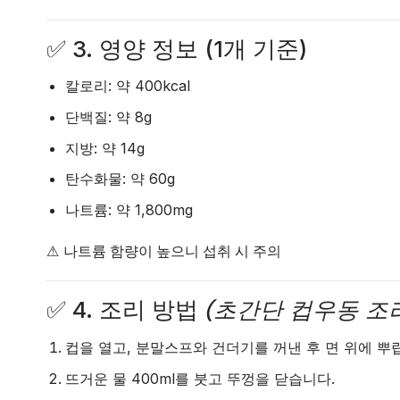
✅
3. 영양 정보 (1개 기준)
칼로리
: 약 400kcal
단백질
: 약 8g
지방
: 약 14g
탄수화물
: 약 60g
나트륨
: 약 1,800mg
⚠
나트륨 함량이 높으니 섭취 시 주의
✅
4. 조리 방법
(초간단 컵우동 조
컵을 열고, 분말스프와 건더기를 꺼낸 후 면 위에 뿌
뜨거운 물 400ml를 붓고 뚜껑을 닫습니다.