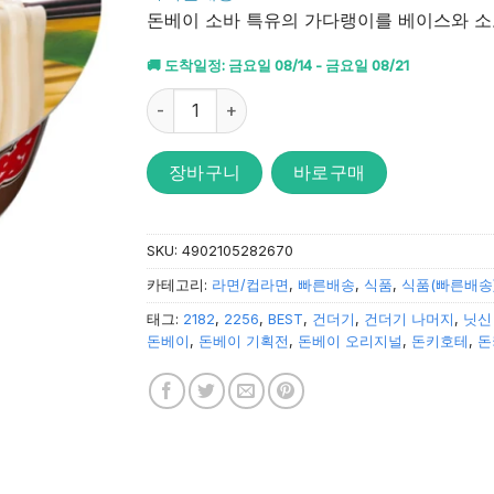
받았습니
돈베이 소바 특유의 가다랭이를 베이스와 소
다.
🚚 도착일정: 금요일 08/14 - 금요일 08/21
닛신 돈베이 니쿠 우동 86g 수량
장바구니
바로구매
SKU:
4902105282670
카테고리:
라면/컵라면
,
빠른배송
,
식품
,
식품(빠른배송
태그:
2182
,
2256
,
BEST
,
건더기
,
건더기 나머지
,
닛신
돈베이
,
돈베이 기획전
,
돈베이 오리지널
,
돈키호테
,
돈