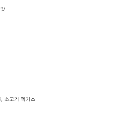
칠맛
물, 소고기 엑기스