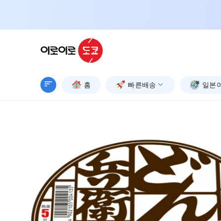
Skip
to
content
홈
빠른배송
일본