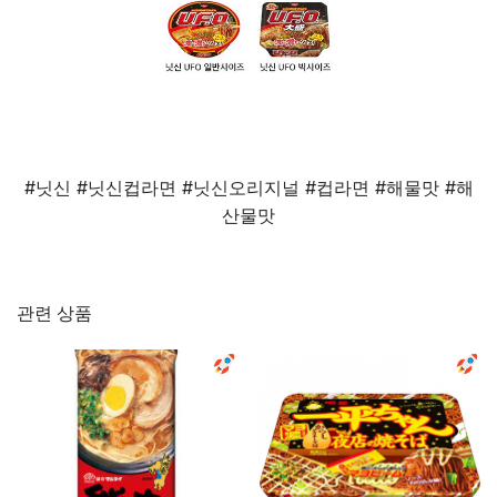
#닛신 #닛신컵라면 #닛신오리지널 #컵라면 #해물맛 #해
산물맛
관련 상품