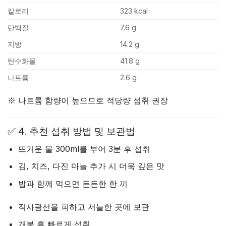
칼로리
323 kcal
단백질
7.6 g
지방
14.2 g
탄수화물
41.8 g
나트륨
2.6 g
※ 나트륨 함량이 높으므로 적당량 섭취 권장
✅ 4. 추천 섭취 방법 및 보관법
뜨거운 물 300ml를 부어 3분 후 섭취
김, 치즈, 다진 마늘 추가 시 더욱 깊은 맛
밥과 함께 먹으면 든든한 한 끼
직사광선을 피하고 서늘한 곳에 보관
개봉 후 빠르게 섭취