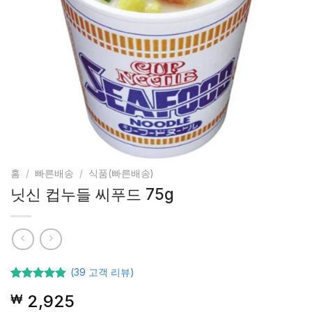
홈
/
빠른배송
/
식품(빠른배송)
닛신 컵누들 씨푸드 75g
(
39
고객 리뷰)
39
고객등급
2,925
₩
기준으로
5점 중