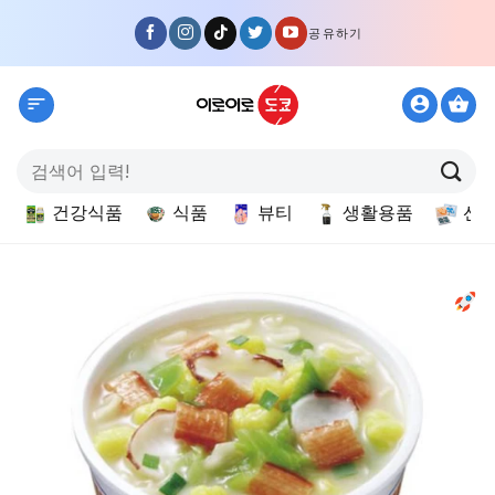
Skip
공유하기
to
content
검
색:
건강식품
식품
뷰티
생활용품
선