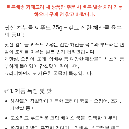
빠른배송 카테고리 내 상품만 주문 시 빠른 발송 처리 가능
하오니 구매 전 참고 바랍니다.
닛신 컵누들 씨푸드 75g – 깊고 진한 해산물 육수
의 풍미!
닛신 컵누들 씨푸드 75g는
진한 해산물 육수와 부드러운 면
발
이 조화를 이루는 일본 인기 컵라면입니다.
게맛살, 오징어, 조개, 양배추 등 다양한 해산물과 채소
가 풍
부하게 들어있어 감칠맛이 뛰어나며,
크리미하면서도 개운한 국물이 특징입니다.
✅ 1. 제품 특징 및 맛
해산물의 감칠맛이 가득한 크리미 국물
– 오징어, 조개,
게맛살 풍미
고소하고 부드러운 크림 베이스 국물, 담백한 마무리
쫄깃한 면발과 푸짐한 건더기
– 양배추, 스크램블 에그,