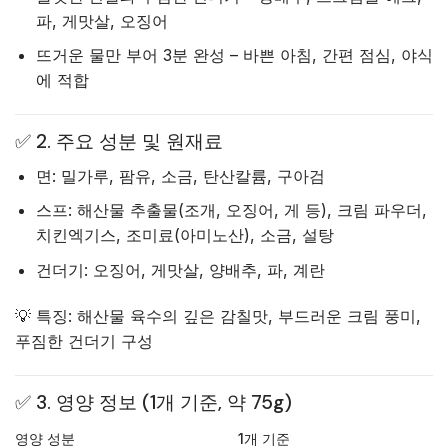
파, 게맛살, 오징어
뜨거운 물만 부어 3분 완성 – 바쁜 아침, 간편 점심, 야식
에 적합
✅ 2. 주요 성분 및 원재료
면: 밀가루, 팜유, 소금, 탄산칼륨, 구아검
스프: 해산물 추출물(조개, 오징어, 게 등), 크림 파우더,
치킨엑기스, 조미료(아미노산), 소금, 설탕
건더기: 오징어, 게맛살, 양배추, 파, 계란
💡 특징: 해산물 육수의 깊은 감칠맛, 부드러운 크림 풍미,
푸짐한 건더기 구성
✅ 3. 영양 정보 (1개 기준, 약 75g)
영양 성분
1개 기준