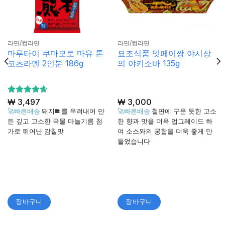
라면/컵라면
라면/컵라면
마루타이 쿠마모토 마유 톤
묘조식품 잇페이짱 야시장
코츠라멘 2인분 186g
의 야키소바 135g
5 중에서
₩
3,497
₩
3,000
4.6
로 평
🚀빠른배송
돼지뼈를 우려내어 만
🚀빠른배송
철판에 구운 듯한 고소
가됨
든 깊고 고소한 국물 마늘기름 첨
한 향과 맛을 더욱 업그레이드 하
가로 뛰어난 감칠맛
여 소스와의 궁합을 더욱 좋게 만
들었습니다
장바구니
장바구니