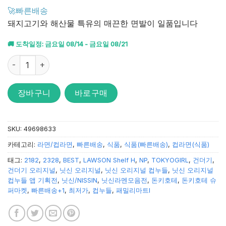
4.87
점을
🚀빠른배송
받았습니
돼지고기와 해산물 특유의 매끈한 면발이 일품입니다
다.
🚚 도착일정: 금요일 08/14 - 금요일 08/21
닛신 컵누들 씨푸드 75g 수량
장바구니
바로구매
SKU:
49698633
카테고리:
라면/컵라면
,
빠른배송
,
식품
,
식품(빠른배송)
,
컵라면(식품)
태그:
2182
,
2328
,
BEST
,
LAWSON Shelf H
,
NP
,
TOKYOGIRL
,
건더기
,
건더기 오리지널
,
닛신 오리지널
,
닛신 오리지널 컵누들
,
닛신 오리지널
컵누들 앱 기획전
,
닛신/NISSIN
,
닛신라멘모음전
,
돈키호테
,
돈키호테 슈
퍼마켓
,
빠른배송+1
,
최저가
,
컵누들
,
패밀리마트I