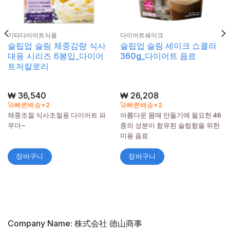
기타다이어트식품
다이어트쉐이크
슬립업 슬림 체중감량 식사
슬립업 슬림 세이크 쇼콜라
대용 시리즈 6봉입_다이어
360g_다이어트 음료
트저칼로리
₩
36,540
₩
26,208
🚀빠른배송+2
🚀빠른배송+2
체중조절 식사조절용 다이어트 파
아름다운 몸매 만들기에 필요한 46
우더~
종의 성분이 함유된 슬림함을 위한
미용 음료
장바구니
장바구니
Company Name: 株式会社 徳山商事