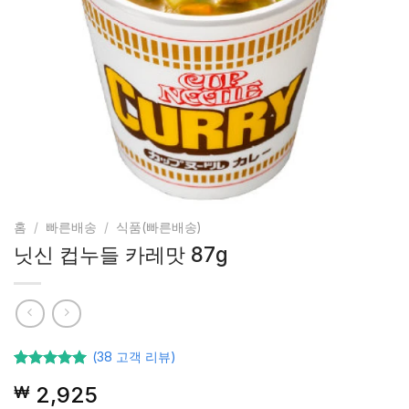
홈
/
빠른배송
/
식품(빠른배송)
닛신 컵누들 카레맛 87g
(
38
고객 리뷰)
38
고객등급
2,925
₩
기준으로
5점 중