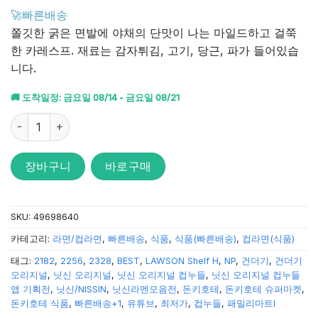
4.92
점을
🚀빠른배송
받았습니
쫄깃한 굵은 면발에 야채의 단맛이 나는 마일드하고 걸쭉
다.
한 카레스프. 재료는 감자튀김, 고기, 당근, 파가 들어있습
니다.
🚚 도착일정: 금요일 08/14 - 금요일 08/21
닛신 컵누들 카레맛 87g 수량
장바구니
바로구매
SKU:
49698640
카테고리:
라면/컵라면
,
빠른배송
,
식품
,
식품(빠른배송)
,
컵라면(식품)
태그:
2182
,
2256
,
2328
,
BEST
,
LAWSON Shelf H
,
NP
,
건더기
,
건더기
오리지널
,
닛신 오리지널
,
닛신 오리지널 컵누들
,
닛신 오리지널 컵누들
앱 기획전
,
닛신/NISSIN
,
닛신라멘모음전
,
돈키호테
,
돈키호테 슈퍼마켓
,
돈키호테 식품
,
빠른배송+1
,
유튜브
,
최저가
,
컵누들
,
패밀리마트I