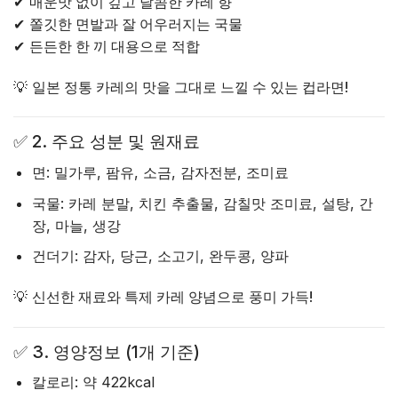
✔
매운맛 없이 깊고 달콤한 카레 향
✔
쫄깃한 면발과 잘 어우러지는 국물
✔
든든한 한 끼 대용으로 적합
💡
일본 정통 카레의 맛을 그대로 느낄 수 있는 컵라면!
✅
2. 주요 성분 및 원재료
면
: 밀가루, 팜유, 소금, 감자전분, 조미료
국물
: 카레 분말, 치킨 추출물, 감칠맛 조미료, 설탕, 간
장, 마늘, 생강
건더기
: 감자, 당근, 소고기, 완두콩, 양파
💡
신선한 재료와 특제 카레 양념으로 풍미 가득!
✅
3. 영양정보 (1개 기준)
칼로리
: 약 422kcal