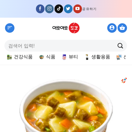
Skip
공유하기
to
content
검
색:
건강식품
식품
뷰티
생활용품
선