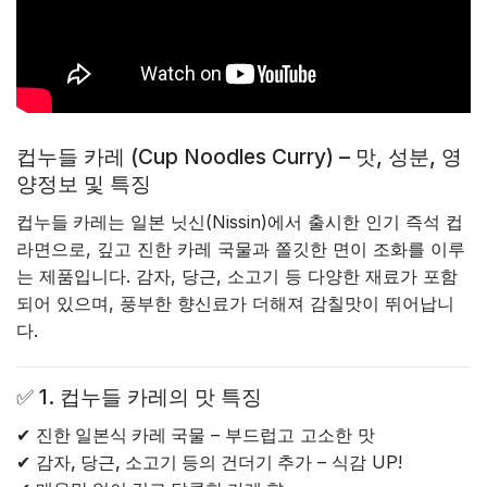
컵누들 카레 (Cup Noodles Curry) – 맛, 성분, 영
양정보 및 특징
컵누들 카레
는 일본 닛신(Nissin)에서 출시한 인기 즉석 컵
라면으로, 깊고 진한 카레 국물과 쫄깃한 면이 조화를 이루
는 제품입니다. 감자, 당근, 소고기 등 다양한 재료가 포함
되어 있으며, 풍부한 향신료가 더해져 감칠맛이 뛰어납니
다.
✅
1. 컵누들 카레의 맛 특징
✔
진한 일본식 카레 국물
– 부드럽고 고소한 맛
✔
감자, 당근, 소고기 등의 건더기 추가
– 식감 UP!