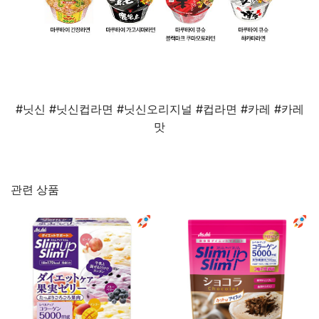
#닛신 #닛신컵라면 #닛신오리지널 #컵라면 #카레 #카레
맛
관련 상품