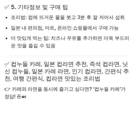
✅
5. 기타정보 및 구매 팁
조리법
: 컵에 뜨거운 물을 붓고 3분 후 잘 저어서 섭취
일본 내 편의점, 마트, 온라인 쇼핑몰에서 구매 가능
더 맛있게 먹는 팁
: 치즈나 우유를 추가하면 더욱 부드러
운 맛을 즐길 수 있음
✅ 컵누들 카레, 일본 컵라면 추천, 즉석 컵라면, 닛
신 컵누들, 일본 카레 라면, 인기 컵라면, 간편식 추
천, 여행 간편식, 컵라면 맛있는 조리법
👉
카레와 라면을 동시에 즐기고 싶다면? ‘컵누들 카레’가
정답! 🍜🍛