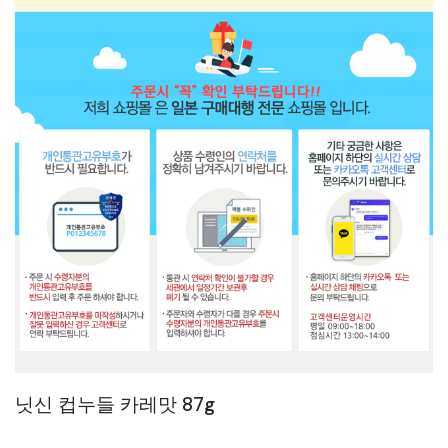
닛신 컵누들 카레맛 87g