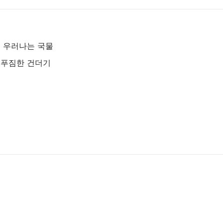
이 우러나는 국물
등 푸짐한 건더기