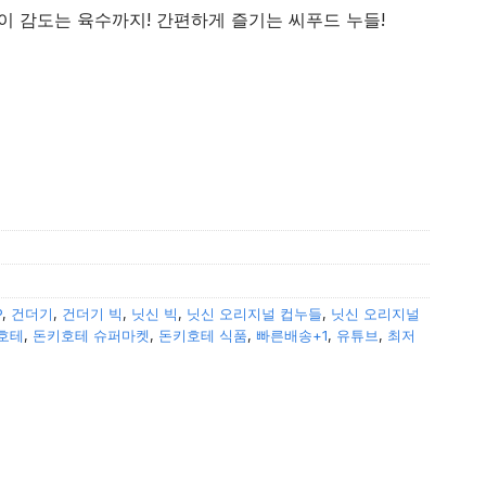
이 감도는 육수까지! 간편하게 즐기는 씨푸드 누들!
P
,
건더기
,
건더기 빅
,
닛신 빅
,
닛신 오리지널 컵누들
,
닛신 오리지널
호테
,
돈키호테 슈퍼마켓
,
돈키호테 식품
,
빠른배송+1
,
유튜브
,
최저