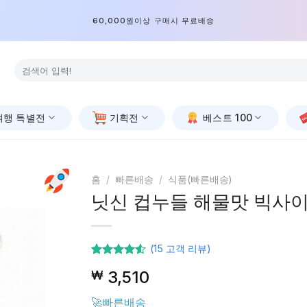
60,000원이상 구매시 무료배송
검
색:
여행 특별전
기획전
베스트 100
홈
/
빠른배송
/
식품(빠른배송)
닛신 컵누들 해물맛 빅사이즈
(
15
고객 리뷰)
15
고객등급
3,510
₩
기준으로
5점 중
4.47
점을
🚀빠른배송