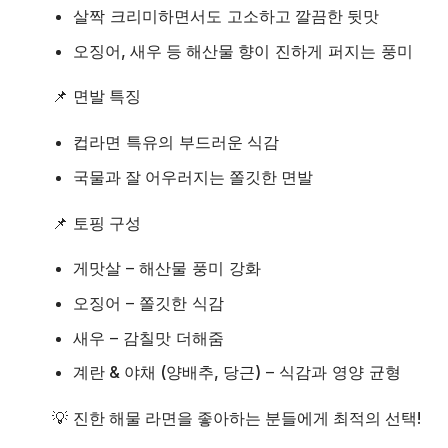
살짝 크리미하면서도
고소하고 깔끔한 뒷맛
오징어, 새우 등 해산물 향
이 진하게 퍼지는 풍미
📌
면발 특징
컵라면 특유의
부드러운 식감
국물과 잘 어우러지는 쫄깃한 면발
📌
토핑 구성
게맛살
– 해산물 풍미 강화
오징어
– 쫄깃한 식감
새우
– 감칠맛 더해줌
계란 & 야채 (양배추, 당근)
– 식감과 영양 균형
💡
진한 해물 라면을 좋아하는 분들에게 최적의 선택!