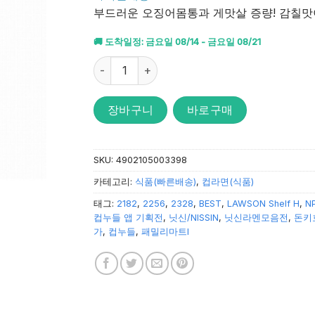
받았습니
부드러운 오징어몸통과 게맛살 증량! 감칠맛
다.
🚚 도착일정: 금요일 08/14 - 금요일 08/21
닛신 컵누들 해물맛 빅사이즈 104g 수량
장바구니
바로구매
SKU:
4902105003398
카테고리:
식품(빠른배송)
,
컵라면(식품)
태그:
2182
,
2256
,
2328
,
BEST
,
LAWSON Shelf H
,
N
컵누들 앱 기획전
,
닛신/NISSIN
,
닛신라멘모음전
,
돈키
가
,
컵누들
,
패밀리마트I