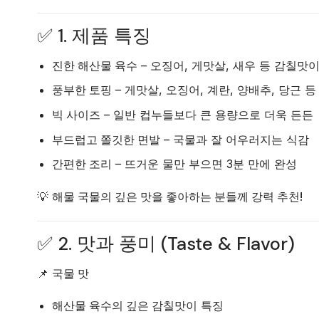
✅ 1. 제품 특징
진한 해산물 육수
– 오징어, 게맛살, 새우 등 감칠맛
풍부한 토핑
– 게맛살, 오징어, 계란, 양배추, 당근 
빅 사이즈
– 일반 컵누들보다 큰 용량으로 더욱 든든
부드럽고 쫄깃한 면발
– 국물과 잘 어우러지는 식감
간편한 조리
– 뜨거운 물만 부으면 3분 만에 완성
💡
해물 국물의 깊은 맛을 좋아하는 분들께 강력 추천!
✅ 2. 맛과 풍미 (Taste & Flavor)
📌
국물 맛
해산물 육수의 깊은 감칠맛
이 특징