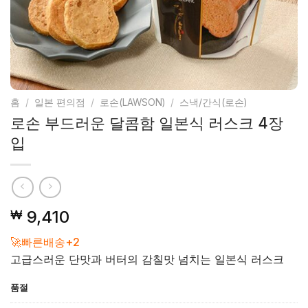
홈
/
일본 편의점
/
로손(LAWSON)
/
스낵/간식(로손)
로손 부드러운 달콤함 일본식 러스크 4장
입
9,410
₩
🚀빠른배송+2
고급스러운 단맛과 버터의 감칠맛 넘치는 일본식 러스크
품절