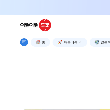
Skip
to
content
홈
빠른배송
일본