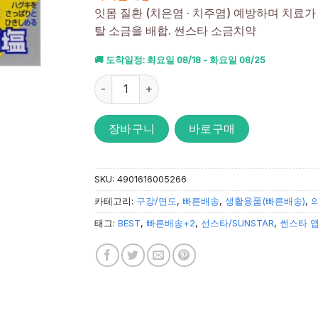
받았습니
잇몸 질환 (치은염 · 치주염) 예방하며 치료
다.
탈 소금을 배합. 썬스타 소금치약
🚚 도착일정: 화요일 08/18 - 화요일 08/25
썬스타 약용 메디카 소금치약 170g 수량
장바구니
바로구매
SKU:
4901616005266
카테고리:
구강/면도
,
빠른배송
,
생활용품(빠른배송)
,
태그:
BEST
,
빠른배송+2
,
선스타/SUNSTAR
,
썬스타 