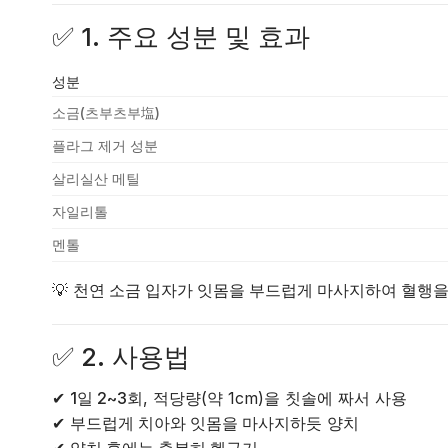
✅
1. 주요 성분 및 효과
성분
소금(츠부츠부塩)
플라그 제거 성분
살리실산 메틸
자일리톨
멘톨
💡
천연 소금 입자가 잇몸을 부드럽게 마사지하여 혈행을
✅
2. 사용법
✔
1일 2~3회
, 적당량(약 1cm)을 칫솔에 짜서 사용
✔
부드럽게 치아와 잇몸을 마사지하듯
양치