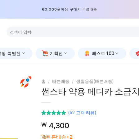
60,000원이상 구매시 무료배송
검
색:
여행 특별전
기획전
베스트 100
홈
/
빠른배송
/
생활용품(빠른배송)
썬스타 약용 메디카 소금치약
(
52
고객 리뷰)
52
고객등급
4,300
₩
기준으로
5점 중
4.85
점을
🚀빠른배송+2