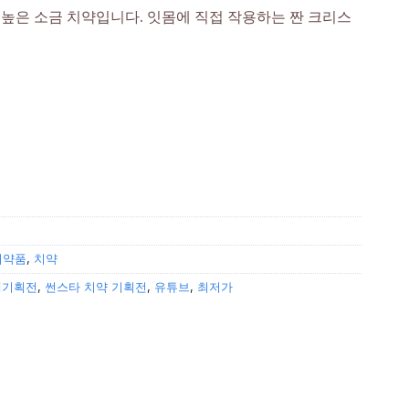
가 높은 소금 치약입니다. 잇몸에 직접 작용하는 짠 크리스
의약품
,
치약
앱기획전
,
썬스타 치약 기획전
,
유튜브
,
최저가