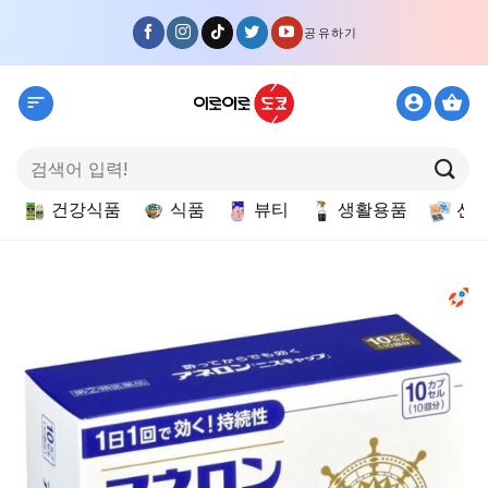
Skip
공유하기
to
content
검
색:
건강식품
식품
뷰티
생활용품
선