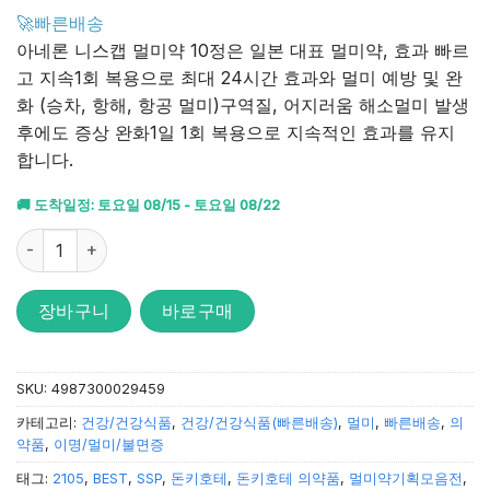
4.88
점을
🚀빠른배송
받았습니
아네론 니스캡 멀미약 10정은 일본 대표 멀미약, 효과 빠르
다.
고 지속1회 복용으로 최대 24시간 효과와 멀미 예방 및 완
화 (승차, 항해, 항공 멀미)구역질, 어지러움 해소멀미 발생
후에도 증상 완화1일 1회 복용으로 지속적인 효과를 유지
합니다.
🚚 도착일정: 토요일 08/15 - 토요일 08/22
아네론 니스캡 멀미약 10정 수량
장바구니
바로구매
SKU:
4987300029459
카테고리:
건강/건강식품
,
건강/건강식품(빠른배송)
,
멀미
,
빠른배송
,
의
약품
,
이명/멀미/불면증
태그:
2105
,
BEST
,
SSP
,
돈키호테
,
돈키호테 의약품
,
멀미약기획모음전
,