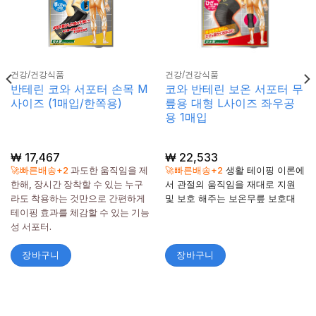
건강/건강식품
건강/건강식품
반테린 코와 서포터 손목 M
코와 반테린 보온 서포터 무
사이즈 (1매입/한쪽용)
릎용 대형 L사이즈 좌우공
용 1매입
₩
17,467
₩
22,533
🚀빠른배송+2
과도한 움직임을 제
🚀빠른배송+2
생활 테이핑 이론에
한해, 장시간 장착할 수 있는 누구
서 관절의 움직임을 재대로 지원
라도 착용하는 것만으로 간편하게
및 보호 해주는 보온무릎 보호대
테이핑 효과를 체감할 수 있는 기능
성 서포터.
장바구니
장바구니