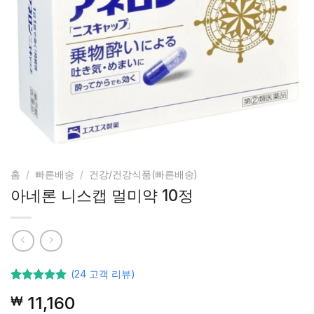
홈
/
빠른배송
/
건강/건강식품(빠른배송)
아네론 니스캡 멀미약 10정
(
24
고객 리뷰)
24
고객등급
11,160
₩
기준으로
5점 중